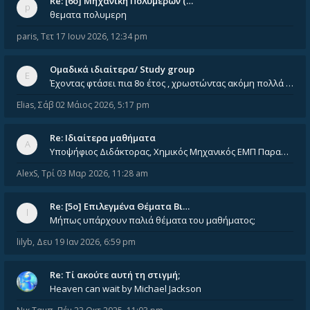
Re: [6o] Mηχανική Πολυμερών (…
θεματα πολυμερη
paris
,
Τετ 17 Ιουν 2026, 12:34 pm
Ομαδικά ιδιαίτερα/ Study group
Έχοντας φτάσει πια 8ο έτος , χρωστώντας ακόμη πολλά και χωρίς καμία όρεξη ούτε να διαβάσω μόνος μου ούτε να παρακολουθήσ
Elias
,
Σάβ 02 Μάιος 2026, 5:17 pm
Re: Ιδιαίτερα μαθήματα
Υποψήφιος Διδάκτορας, Χημικός Μηχανικός ΕΜΠ Παραδίδω ιδιαίτερα μαθήματα μέσης και ανώτατης εκπαίδευσης σε θετικές και τε
AlexS
,
Τρί 03 Μαρ 2026, 11:28 am
Re: [5ο] Επιλεγμένα Θέματα Βι…
Μήπως υπάρχουν παλιά θέματα του μαθήματος;
lilyb
,
Δευ 19 Ιαν 2026, 6:59 pm
Re: Tί ακούτε αυτή τη στιγμή;
Heaven can wait by Michael Jackson