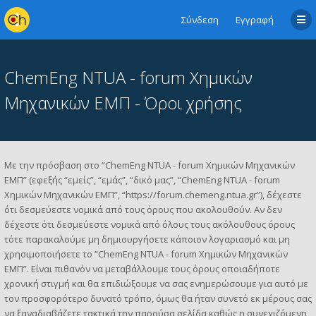
Σύνδεση
Εγγραφή
ChemEng NTUA - forum Χημικών
Μηχανικών ΕΜΠ - Όροι χρήσης
Με την πρόσβαση στο “ChemEng NTUA - forum Χημικών Μηχανικών
ΕΜΠ” (εφεξής “εμείς”, “εμάς”, “δικό μας”, “ChemEng NTUA - forum
Χημικών Μηχανικών ΕΜΠ”, “https://forum.chemeng.ntua.gr”), δέχεστε
ότι δεσμεύεστε νομικά από τους όρους που ακολουθούν. Αν δεν
δέχεστε ότι δεσμεύεστε νομικά από όλους τους ακόλουθους όρους
τότε παρακαλούμε μη δημιουργήσετε κάποιον λογαριασμό και μη
χρησιμοποιήσετε το “ChemEng NTUA - forum Χημικών Μηχανικών
ΕΜΠ”. Είναι πιθανόν να μεταβάλλουμε τους όρους οποιαδήποτε
χρονική στιγμή και θα επιδιώξουμε να σας ενημερώσουμε για αυτό με
τον προσφορότερο δυνατό τρόπο, όμως θα ήταν συνετό εκ μέρους σας
να ξαναδιαβάζετε τακτικά την παρούσα σελίδα καθώς η συνεχιζόμενη