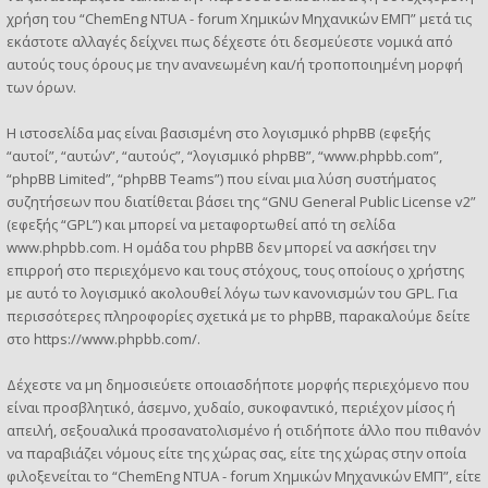
χρήση του “ChemEng NTUA - forum Χημικών Μηχανικών ΕΜΠ” μετά τις
εκάστοτε αλλαγές δείχνει πως δέχεστε ότι δεσμεύεστε νομικά από
αυτούς τους όρους με την ανανεωμένη και/ή τροποποιημένη μορφή
των όρων.
Η ιστοσελίδα μας είναι βασισμένη στο λογισμικό phpBB (εφεξής
“αυτοί”, “αυτών”, “αυτούς”, “λογισμικό phpBB”, “www.phpbb.com”,
“phpBB Limited”, “phpBB Teams”) που είναι μια λύση συστήματος
συζητήσεων που διατίθεται βάσει της “
GNU General Public License v2
”
(εφεξής “GPL”) και μπορεί να μεταφορτωθεί από τη σελίδα
www.phpbb.com
. Η ομάδα του phpBB δεν μπορεί να ασκήσει την
επιρροή στο περιεχόμενο και τους στόχους, τους οποίους ο χρήστης
με αυτό το λογισμικό ακολουθεί λόγω των κανονισμών του GPL. Για
περισσότερες πληροφορίες σχετικά με το phpBB, παρακαλούμε δείτε
στο
https://www.phpbb.com/
.
Δέχεστε να μη δημοσιεύετε οποιασδήποτε μορφής περιεχόμενο που
είναι προσβλητικό, άσεμνο, χυδαίο, συκοφαντικό, περιέχον μίσος ή
απειλή, σεξουαλικά προσανατολισμένο ή οτιδήποτε άλλο που πιθανόν
να παραβιάζει νόμους είτε της χώρας σας, είτε της χώρας στην οποία
φιλοξενείται το “ChemEng NTUA - forum Χημικών Μηχανικών ΕΜΠ”, είτε