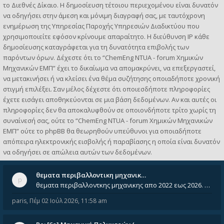
το Διεθνές Δίκαιο. Η δημοσίευση τέτοιου περιεχομένου είναι δυνατόν
να οδηγήσει στην άμεση και μόνιμη διαγραφή σας, με ταυτόχρονη
ενημέρωση της Υπηρεσίας Παροχής Υπηρεσιών Διαδικτύου που
χρησιμοποιείτε εφόσον κρίνουμε απαραίτητο. Η διεύθυνση IP κάθε
δημοσίευσης καταγράφεται για τη δυνατότητα επιβολής των
παρόντων όρων. Δέχεστε ότι το “ChemEng NTUA - forum Χημικών
Μηχανικών ΕΜΠ” έχει το δικαίωμα να απομακρύνει, να επεξεργαστεί,
να μετακινήσει ή να κλείσει ένα θέμα συζήτησης οποιαδήποτε χρονική
στιγμή επιλέξει. Σαν μέλος δέχεστε ότι οποιεσδήποτε πληροφορίες
έχετε εισάγει αποθηκεύονται σε μια βάση δεδομένων. Αν και αυτές οι
πληροφορίες δεν θα αποκαλυφθούν σε οποιονδήποτε τρίτο χωρίς τη
συναίνεσή σας, ούτε το “ChemEng NTUA - forum Χημικών Μηχανικών
ΕΜΠ” ούτε το phpBB θα θεωρηθούν υπεύθυνοι για οποιαδήποτε
απόπειρα ηλεκτρονικής εισβολής ή παραβίασης η οποία είναι δυνατόν
να οδηγήσει σε απώλεια αυτών των δεδομένων.
θεματα περιβαλλοντικη μηχανικ…
θεματα περιβαλλοντκης μηχανικης απο 2022 εως 2026. Δεν ειναι μεσα του Σεπτεμβιου του 2025. Αν τα εχει καποιος ας τα ανε
paris
,
Πέμ 02 Ιούλ 2026, 11:58 am