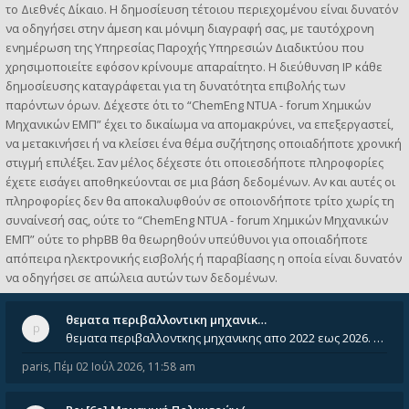
το Διεθνές Δίκαιο. Η δημοσίευση τέτοιου περιεχομένου είναι δυνατόν
να οδηγήσει στην άμεση και μόνιμη διαγραφή σας, με ταυτόχρονη
ενημέρωση της Υπηρεσίας Παροχής Υπηρεσιών Διαδικτύου που
χρησιμοποιείτε εφόσον κρίνουμε απαραίτητο. Η διεύθυνση IP κάθε
δημοσίευσης καταγράφεται για τη δυνατότητα επιβολής των
παρόντων όρων. Δέχεστε ότι το “ChemEng NTUA - forum Χημικών
Μηχανικών ΕΜΠ” έχει το δικαίωμα να απομακρύνει, να επεξεργαστεί,
να μετακινήσει ή να κλείσει ένα θέμα συζήτησης οποιαδήποτε χρονική
στιγμή επιλέξει. Σαν μέλος δέχεστε ότι οποιεσδήποτε πληροφορίες
έχετε εισάγει αποθηκεύονται σε μια βάση δεδομένων. Αν και αυτές οι
πληροφορίες δεν θα αποκαλυφθούν σε οποιονδήποτε τρίτο χωρίς τη
συναίνεσή σας, ούτε το “ChemEng NTUA - forum Χημικών Μηχανικών
ΕΜΠ” ούτε το phpBB θα θεωρηθούν υπεύθυνοι για οποιαδήποτε
απόπειρα ηλεκτρονικής εισβολής ή παραβίασης η οποία είναι δυνατόν
να οδηγήσει σε απώλεια αυτών των δεδομένων.
θεματα περιβαλλοντικη μηχανικ…
θεματα περιβαλλοντκης μηχανικης απο 2022 εως 2026. Δεν ειναι μεσα του Σεπτεμβιου του 2025. Αν τα εχει καποιος ας τα ανε
paris
,
Πέμ 02 Ιούλ 2026, 11:58 am