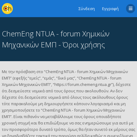
Σύνδεση
Εγγραφή
ChemEng NTUA - forum Χημικών
Μηχανικών ΕΜΠ - Όροι χρήσης
Με την πρόσβαση στο “ChemEng NTUA - forum Χημικών Μηχανικών
ΕΜΠ” (εφεξής “εμείς”, “εμάς”, “δικό μας”, “ChemEng NTUA - forum
Χημικών Μηχανικών ΕΜΠ”, “https://forum.chemeng.ntua.gr”), δέχεστε
ότι δεσμεύεστε νομικά από τους όρους που ακολουθούν. Αν δεν
δέχεστε ότι δεσμεύεστε νομικά από όλους τους ακόλουθους όρους
τότε παρακαλούμε μη δημιουργήσετε κάποιον λογαριασμό και μη
χρησιμοποιήσετε το “ChemEng NTUA - forum Χημικών Μηχανικών
ΕΜΠ”. Είναι πιθανόν να μεταβάλλουμε τους όρους οποιαδήποτε
χρονική στιγμή και θα επιδιώξουμε να σας ενημερώσουμε για αυτό με
τον προσφορότερο δυνατό τρόπο, όμως θα ήταν συνετό εκ μέρους σας
να ξαναδιαβάζετε τακτικά την παρούσα σελίδα καθώς η συνεχιζόμενη