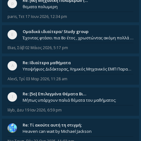
Re: [6o] Mηχανική Πολυμερών (…
θεματα πολυμερη
paris
,
Τετ 17 Ιουν 2026, 12:34 pm
Ομαδικά ιδιαίτερα/ Study group
Έχοντας φτάσει πια 8ο έτος , χρωστώντας ακόμη πολλά και χωρίς καμία όρεξη ούτε να διαβάσω μόνος μου ούτε να παρακολουθήσ
Elias
,
Σάβ 02 Μάιος 2026, 5:17 pm
Re: Ιδιαίτερα μαθήματα
Υποψήφιος Διδάκτορας, Χημικός Μηχανικός ΕΜΠ Παραδίδω ιδιαίτερα μαθήματα μέσης και ανώτατης εκπαίδευσης σε θετικές και τε
AlexS
,
Τρί 03 Μαρ 2026, 11:28 am
Re: [5ο] Επιλεγμένα Θέματα Βι…
Μήπως υπάρχουν παλιά θέματα του μαθήματος;
lilyb
,
Δευ 19 Ιαν 2026, 6:59 pm
Re: Tί ακούτε αυτή τη στιγμή;
Heaven can wait by Michael Jackson