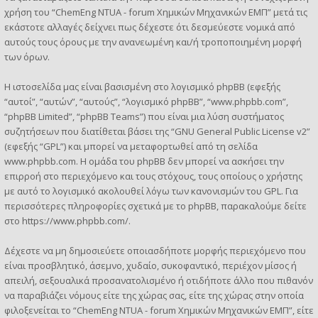
χρήση του “ChemEng NTUA - forum Χημικών Μηχανικών ΕΜΠ” μετά τις
εκάστοτε αλλαγές δείχνει πως δέχεστε ότι δεσμεύεστε νομικά από
αυτούς τους όρους με την ανανεωμένη και/ή τροποποιημένη μορφή
των όρων.
Η ιστοσελίδα μας είναι βασισμένη στο λογισμικό phpBB (εφεξής
“αυτοί”, “αυτών”, “αυτούς”, “λογισμικό phpBB”, “www.phpbb.com”,
“phpBB Limited”, “phpBB Teams”) που είναι μια λύση συστήματος
συζητήσεων που διατίθεται βάσει της “
GNU General Public License v2
”
(εφεξής “GPL”) και μπορεί να μεταφορτωθεί από τη σελίδα
www.phpbb.com
. Η ομάδα του phpBB δεν μπορεί να ασκήσει την
επιρροή στο περιεχόμενο και τους στόχους, τους οποίους ο χρήστης
με αυτό το λογισμικό ακολουθεί λόγω των κανονισμών του GPL. Για
περισσότερες πληροφορίες σχετικά με το phpBB, παρακαλούμε δείτε
στο
https://www.phpbb.com/
.
Δέχεστε να μη δημοσιεύετε οποιασδήποτε μορφής περιεχόμενο που
είναι προσβλητικό, άσεμνο, χυδαίο, συκοφαντικό, περιέχον μίσος ή
απειλή, σεξουαλικά προσανατολισμένο ή οτιδήποτε άλλο που πιθανόν
να παραβιάζει νόμους είτε της χώρας σας, είτε της χώρας στην οποία
φιλοξενείται το “ChemEng NTUA - forum Χημικών Μηχανικών ΕΜΠ”, είτε