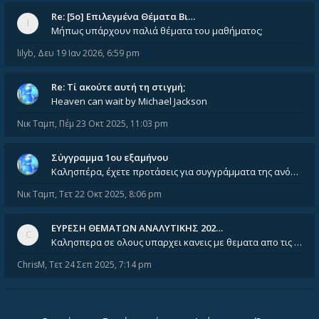
Re: [5ο] Επιλεγμένα Θέματα Βι…
Μήπως υπάρχουν παλιά θέματα του μαθήματος;
lilyb
,
Δευ 19 Ιαν 2026, 6:59 pm
Re: Tί ακούτε αυτή τη στιγμή;
Heaven can wait by Michael Jackson
Νικ Ταμπ
,
Πέμ 23 Οκτ 2025, 11:03 pm
Σύγγραμμα 1ου εξαμήνου
Καλησπέρα, έχετε προτάσεις για συγγράμματα της ανόργανης χημείας? Είμαι ανάμεσα σε Λιοδάκη, Chung και Atkins
Νικ Ταμπ
,
Τετ 22 Οκτ 2025, 8:06 pm
ΕΥΡΕΣΗ ΘΕΜΑΤΩΝ ΑΝΑΛΥΤΙΚΗΣ 202…
Καλησπερα σε ολους υπαρχει κανεις με θεματα απο τις εξετασεις του ιουνιου και σεπτεμβρίου για την αναλυτικη χημεια
ChrisM
,
Τετ 24 Σεπ 2025, 7:14 pm