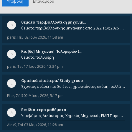
θεματα περιβαλλοντικη μηχανικ…
θεματα περιβαλλοντκης μηχανικης απο 2022 εως 2026. Δεν ειναι μεσα του Σεπτεμβιου του 2025. Αν τα εχει καποιος ας τα ανε
paris
,
Πέμ 02 Ιούλ 2026, 11:58 am
Re: [6o] Mηχανική Πολυμερών (…
θεματα πολυμερη
paris
,
Τετ 17 Ιουν 2026, 12:34 pm
Ομαδικά ιδιαίτερα/ Study group
Έχοντας φτάσει πια 8ο έτος , χρωστώντας ακόμη πολλά και χωρίς καμία όρεξη ούτε να διαβάσω μόνος μου ούτε να παρακολουθήσ
Elias
,
Σάβ 02 Μάιος 2026, 5:17 pm
Re: Ιδιαίτερα μαθήματα
Υποψήφιος Διδάκτορας, Χημικός Μηχανικός ΕΜΠ Παραδίδω ιδιαίτερα μαθήματα μέσης και ανώτατης εκπαίδευσης σε θετικές και τε
AlexS
,
Τρί 03 Μαρ 2026, 11:28 am