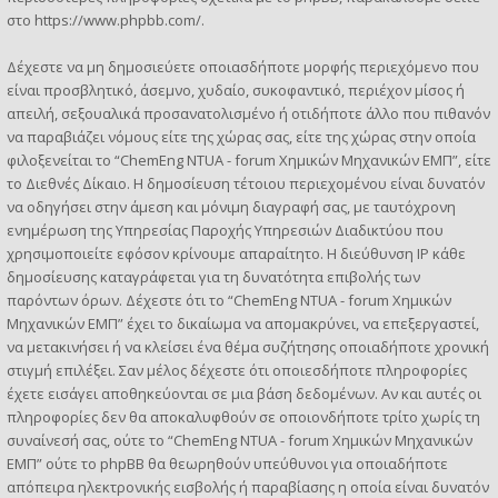
στο
https://www.phpbb.com/
.
Δέχεστε να μη δημοσιεύετε οποιασδήποτε μορφής περιεχόμενο που
είναι προσβλητικό, άσεμνο, χυδαίο, συκοφαντικό, περιέχον μίσος ή
απειλή, σεξουαλικά προσανατολισμένο ή οτιδήποτε άλλο που πιθανόν
να παραβιάζει νόμους είτε της χώρας σας, είτε της χώρας στην οποία
φιλοξενείται το “ChemEng NTUA - forum Χημικών Μηχανικών ΕΜΠ”, είτε
το Διεθνές Δίκαιο. Η δημοσίευση τέτοιου περιεχομένου είναι δυνατόν
να οδηγήσει στην άμεση και μόνιμη διαγραφή σας, με ταυτόχρονη
ενημέρωση της Υπηρεσίας Παροχής Υπηρεσιών Διαδικτύου που
χρησιμοποιείτε εφόσον κρίνουμε απαραίτητο. Η διεύθυνση IP κάθε
δημοσίευσης καταγράφεται για τη δυνατότητα επιβολής των
παρόντων όρων. Δέχεστε ότι το “ChemEng NTUA - forum Χημικών
Μηχανικών ΕΜΠ” έχει το δικαίωμα να απομακρύνει, να επεξεργαστεί,
να μετακινήσει ή να κλείσει ένα θέμα συζήτησης οποιαδήποτε χρονική
στιγμή επιλέξει. Σαν μέλος δέχεστε ότι οποιεσδήποτε πληροφορίες
έχετε εισάγει αποθηκεύονται σε μια βάση δεδομένων. Αν και αυτές οι
πληροφορίες δεν θα αποκαλυφθούν σε οποιονδήποτε τρίτο χωρίς τη
συναίνεσή σας, ούτε το “ChemEng NTUA - forum Χημικών Μηχανικών
ΕΜΠ” ούτε το phpBB θα θεωρηθούν υπεύθυνοι για οποιαδήποτε
απόπειρα ηλεκτρονικής εισβολής ή παραβίασης η οποία είναι δυνατόν