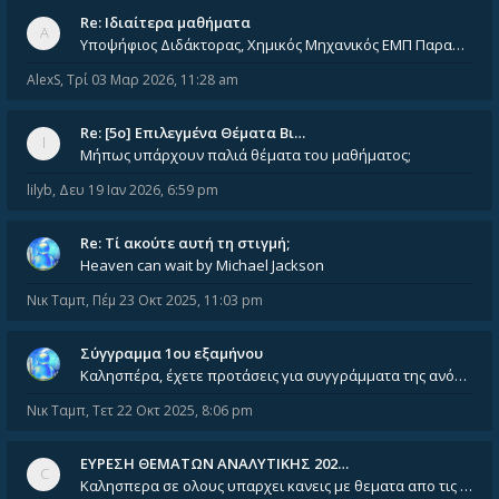
Re: Ιδιαίτερα μαθήματα
Υποψήφιος Διδάκτορας, Χημικός Μηχανικός ΕΜΠ Παραδίδω ιδιαίτερα μαθήματα μέσης και ανώτατης εκπαίδευσης σε θετικές και τε
AlexS
,
Τρί 03 Μαρ 2026, 11:28 am
Re: [5ο] Επιλεγμένα Θέματα Βι…
Μήπως υπάρχουν παλιά θέματα του μαθήματος;
lilyb
,
Δευ 19 Ιαν 2026, 6:59 pm
Re: Tί ακούτε αυτή τη στιγμή;
Heaven can wait by Michael Jackson
Νικ Ταμπ
,
Πέμ 23 Οκτ 2025, 11:03 pm
Σύγγραμμα 1ου εξαμήνου
Καλησπέρα, έχετε προτάσεις για συγγράμματα της ανόργανης χημείας? Είμαι ανάμεσα σε Λιοδάκη, Chung και Atkins
Νικ Ταμπ
,
Τετ 22 Οκτ 2025, 8:06 pm
ΕΥΡΕΣΗ ΘΕΜΑΤΩΝ ΑΝΑΛΥΤΙΚΗΣ 202…
Καλησπερα σε ολους υπαρχει κανεις με θεματα απο τις εξετασεις του ιουνιου και σεπτεμβρίου για την αναλυτικη χημεια