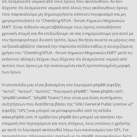
ότι δεσμεύεστε νομικά από τους όρους που ακολουθούν. Αν δεν
δέχεστε ότι δεσμεύεστε νομικά από όλους τους ακόλουθους όρους
τότε παρακαλούμε μη δημιουργήσετε κάποιον λογαριασμό και μη
χρησιμοποιήσετε το “ChemEng NTUA - forum Χημικών Μηχανικών
ΕΜΠ”. Είναι πιθανόν να μεταβάλλουμε τους όρους οποιαδήποτε
χρονική στιγμή και θα επιδιώξουμε να σας ενημερώσουμε για αυτό με
τον προσφορότερο δυνατό τρόπο, όμως θα ήταν συνετό εκ μέρους σας
να ξαναδιαβάζετε τακτικά την παρούσα σελίδα καθώς η συνεχιζόμενη
χρήση του “ChemEng NTUA - forum Χημικών Μηχανικών ΕΜΠ” μετά τις
εκάστοτε αλλαγές δείχνει πως δέχεστε ότι δεσμεύεστε νομικά από
αυτούς τους όρους με την ανανεωμένη και/ή τροποποιημένη μορφή
των όρων.
Η ιστοσελίδα μας είναι βασισμένη στο λογισμικό phpBB (εφεξής
“αυτοί”, “αυτών”, “αυτούς”, “λογισμικό phpBB”, “www.phpbb.com”,
“phpBB Limited”, “phpBB Teams”) που είναι μια λύση συστήματος
συζητήσεων που διατίθεται βάσει της “
GNU General Public License v2
”
(εφεξής “GPL”) και μπορεί να μεταφορτωθεί από τη σελίδα
www.phpbb.com
. Η ομάδα του phpBB δεν μπορεί να ασκήσει την
επιρροή στο περιεχόμενο και τους στόχους, τους οποίους ο χρήστης
με αυτό το λογισμικό ακολουθεί λόγω των κανονισμών του GPL. Για
περισσότερες πληροφορίες σχετικά με το phpBB, παρακαλούμε δείτε