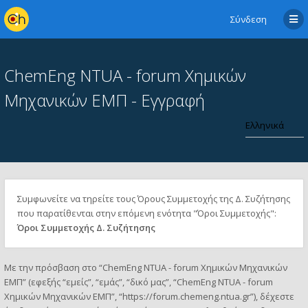
Σύνδεση
ChemEng NTUA - forum Χημικών
Μηχανικών ΕΜΠ - Εγγραφή
Συμφωνείτε να τηρείτε τους Όρους Συμμετοχής της Δ. Συζήτησης
που παρατίθενται στην επόμενη ενότητα "Όροι Συμμετοχής":
Όροι Συμμετοχής Δ. Συζήτησης
Με την πρόσβαση στο “ChemEng NTUA - forum Χημικών Μηχανικών
ΕΜΠ” (εφεξής “εμείς”, “εμάς”, “δικό μας”, “ChemEng NTUA - forum
Χημικών Μηχανικών ΕΜΠ”, “https://forum.chemeng.ntua.gr”), δέχεστε