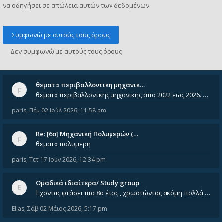
να οδηγήσει σε απώλεια αυτών των δεδομένων.
θεματα περιβαλλοντικη μηχανικ…
θεματα περιβαλλοντκης μηχανικης απο 2022 εως 2026. Δεν ειναι μεσα του Σεπτεμβιου του 2025. Αν τα εχει καποιος ας τα ανε
paris
,
Πέμ 02 Ιούλ 2026, 11:58 am
Re: [6o] Mηχανική Πολυμερών (…
θεματα πολυμερη
paris
,
Τετ 17 Ιουν 2026, 12:34 pm
Ομαδικά ιδιαίτερα/ Study group
Έχοντας φτάσει πια 8ο έτος , χρωστώντας ακόμη πολλά και χωρίς καμία όρεξη ούτε να διαβάσω μόνος μου ούτε να παρακολουθήσ
Elias
,
Σάβ 02 Μάιος 2026, 5:17 pm