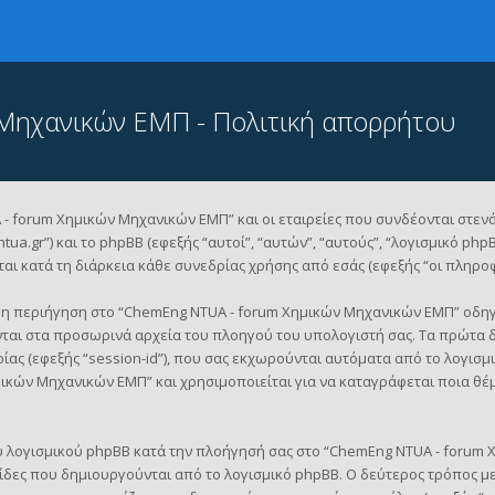
Μηχανικών ΕΜΠ - Πολιτική απορρήτου
 forum Χημικών Μηχανικών ΕΜΠ” και οι εταιρείες που συνδέονται στενά μ
ua.gr”) και το phpBB (εφεξής “αυτοί”, “αυτών”, “αυτούς”, “λογισμικό php
 κατά τη διάρκεια κάθε συνεδρίας χρήσης από εσάς (εφεξής “οι πληροφο
 η περιήγηση στο “ChemEng NTUA - forum Χημικών Μηχανικών ΕΜΠ” οδηγε
ονται στα προσωρινά αρχεία του πλοηγού του υπολογιστή σας. Τα πρώτα 
ίας (εφεξής “session-id”), που σας εκχωρούνται αυτόματα από το λογισμι
ικών Μηχανικών ΕΜΠ” και χρησιμοποιείται για να καταγράφεται ποια θέμ
υ λογισμικού phpBB κατά την πλοήγησή σας στο “ChemEng NTUA - forum Χ
λίδες που δημιουργούνται από το λογισμικό phpBB. Ο δεύτερος τρόπος με