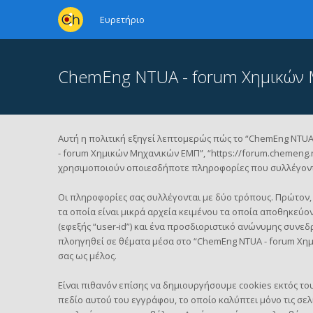
Ευρετήριο
ChemEng NTUA - forum Χημικών 
Αυτή η πολιτική εξηγεί λεπτομερώς πώς το “ChemEng NTUA -
- forum Χημικών Μηχανικών ΕΜΠ”, “https://forum.chemeng.nt
χρησιμοποιούν οποιεσδήποτε πληροφορίες που συλλέγονται
Οι πληροφορίες σας συλλέγονται με δύο τρόπους. Πρώτον,
τα οποία είναι μικρά αρχεία κειμένου τα οποία αποθηκεύ
(εφεξής “user-id”) και ένα προσδιοριστικό ανώνυμης συνεδρ
πλοηγηθεί σε θέματα μέσα στο “ChemEng NTUA - forum Χημ
σας ως μέλος.
Είναι πιθανόν επίσης να δημιουργήσουμε cookies εκτός το
πεδίο αυτού του εγγράφου, το οποίο καλύπτει μόνο τις σε