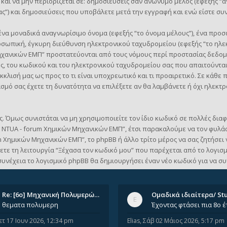
 και να μην περιορίζεται σε: δημοσιεύσεις σαν ανώνυμο μέλος (εφεξής “
”) και δημοσιεύσεις που υποβάλετε μετά την εγγραφή και ενώ είστε συνδ
ένα μοναδικά αναγνωρίσιμο όνομα (εφεξής “το όνομα μέλους”), ένα προσ
ροσωπική, έγκυρη διεύθυνση ηλεκτρονικού ταχυδρομείου (εφεξής “το ηλε
ηχανικών ΕΜΠ” προστατεύονται από τους νόμους περί προστασίας δεδομ
, του κωδικού και του ηλεκτρονικού ταχυδρομείου σας που απαιτούντα
κκλισή μας ως προς το τι είναι υποχρεωτικό και τι προαιρετικό. Σε κάθ
ασμό σας έχετε τη δυνατότητα να επιλέξετε αν θα λαμβάνετε ή όχι ηλεκ
. Όμως συνιστάται να μη χρησιμοποιείτε τον ίδιο κωδικό σε πολλές διαφο
 NTUA - forum Χημικών Μηχανικών ΕΜΠ”, έτσι παρακαλούμε να τον φυλάσ
Χημικών Μηχανικών ΕΜΠ”, το phpBB ή άλλο τρίτο μέρος να σας ζητήσει 
ετε τη λειτουργία “Ξέχασα τον κωδικό μου” που παρέχεται από το λογισμ
συνέχεια το λογισμικό phpBB θα δημιουργήσει έναν νέο κωδικό για να συ
Re: [6o] Mηχανική Πολυμερών (…
θεματα πολυμερη
ετ 17 Ιουν 2026, 12:34 pm
Elias
,
Σάβ 02 Μάιος 2026, 5:17 pm