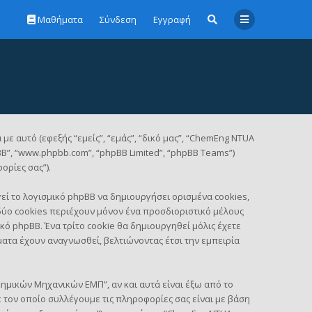
Μαθήματα
Σύνδεση
Εγγραφή
ε αυτό (εφεξής “εμείς”, “εμάς”, “δικό μας”, “ChemEng NTUA
BB”, “www.phpbb.com”, “phpBB Limited”, “phpBB Teams”)
ρίες σας”).
ί το λογισμικό phpBB να δημιουργήσει ορισμένα cookies,
δύο cookies περιέχουν μόνον ένα προσδιοριστικό μέλους
κό phpBB. Ένα τρίτο cookie θα δημιουργηθεί μόλις έχετε
ατα έχουν αναγνωσθεί, βελτιώνοντας έτσι την εμπειρία
ημικών Μηχανικών ΕΜΠ”, αν και αυτά είναι έξω από το
 τον οποίο συλλέγουμε τις πληροφορίες σας είναι με βάση