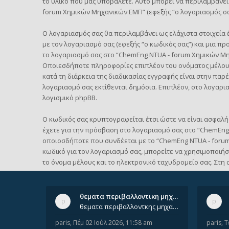
το υλικό που μας υποβάλετε. Αυτό μπορεί να περιλαμβάνει
forum Χημικών Μηχανικών ΕΜΠ” (εφεξής “ο λογαριασμός σας
Ο λογαριασμός σας θα περιλαμβάνει ως ελάχιστα στοιχεία 
με τον λογαριασμό σας (εφεξής “ο κωδικός σας”) και μια π
το λογαριασμό σας στο “ChemEng NTUA - forum Χημικών Μ
Οποιεσδήποτε πληροφορίες επιπλέον του ονόματος μέλους
κατά τη διάρκεια της διαδικασίας εγγραφής είναι στην παρέ
λογαριασμό σας εκτίθενται δημόσια. Επιπλέον, στο λογαρι
λογισμικό phpBB.
Ο κωδικός σας κρυπτογραφείται έτσι ώστε να είναι ασφαλής
έχετε για την πρόσβαση στο λογαριασμό σας στο “ChemEng
οποιοσδήποτε που συνδέεται με το “ChemEng NTUA - forum 
κωδικό για τον λογαριασμό σας, μπορείτε να χρησιμοποιήσ
το όνομα μέλους και το ηλεκτρονικό ταχυδρομείο σας. Στη 
θεματα περιβαλλοντικη μηχανικ…
θεματα περιβαλλοντκης μηχανικης απο 2022 εως 2026. Δεν ειναι μεσα του Σεπτεμβιου του 2025. Αν τα εχει καποιος ας τα ανε
paris
,
Πέμ 02 Ιούλ 2026, 11:58 am
paris
,
Τ