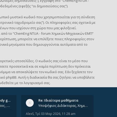
ανώνυμες δημοσιεύσεις”), εγγραφή στο “ChemEng NTUA -
εδεμένος (εφεξής “οι δημοσιεύσεις σας”).
ωπικό μυστικό κωδικό που χρησιμοποιείται για τη σύνδεση
κτρονικό ταχυδρομείο σας”). Οι πληροφορίες σας σχετικά με
ένων που ισχύουν στη χώρα που μας φιλοξενεί.
ι από το “ChemEng NTUA - forum Χημικών Μηχανικών ΕΜΠ”
ε περίπτωση, μπορείτε να επιλέξετε ποιες πληροφορίες στον
τρονικά μηνύματα που δημιουργούνται αυτόματα από το
ρετικές ιστοσελίδες. Ο κωδικός σας είναι το μέσο που
σετε προσεκτικά και σε καμία περίπτωση δεν πρόκειται
νόμιμα να αποκαλύψετε τον κωδικό σας. Εάν ξεχάσετε τον
ικό phpBB. Αυτή η διαδικασία θα σας ζητήσει να υποβάλετε
νδεθείτε με το λογαριασμό σας.
Ομαδικά ιδιαίτερα/ Study group
Re: Ιδιαίτερα μαθήματα
Έχοντας φτάσει πια 8ο έτος , χρωστώντας ακόμη πολλά και χωρίς καμία όρεξη ούτε να διαβάσω μόνος μου ούτε να παρακολουθήσ
Υποψήφιος Διδάκτορας, Χημικός Μηχανικός ΕΜΠ Παραδίδω ιδιαίτερα μαθήματα μέσης και ανώτατης εκπαίδευσης σε θετικές και τε
AlexS
,
Τρί 03 Μαρ 2026, 11:28 am