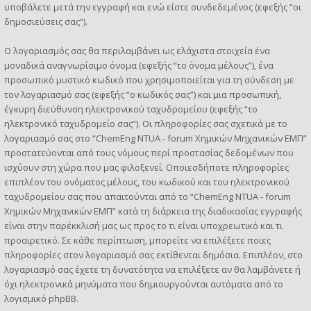
υποβάλετε μετά την εγγραφή και ενώ είστε συνδεδεμένος (εφεξής “οι
δημοσιεύσεις σας”).
Ο λογαριασμός σας θα περιλαμβάνει ως ελάχιστα στοιχεία ένα
μοναδικά αναγνωρίσιμο όνομα (εφεξής “το όνομα μέλους”), ένα
προσωπικό μυστικό κωδικό που χρησιμοποιείται για τη σύνδεση με
τον λογαριασμό σας (εφεξής “ο κωδικός σας”) και μια προσωπική,
έγκυρη διεύθυνση ηλεκτρονικού ταχυδρομείου (εφεξής “το
ηλεκτρονικό ταχυδρομείο σας”). Οι πληροφορίες σας σχετικά με το
λογαριασμό σας στο “ChemEng NTUA - forum Χημικών Μηχανικών ΕΜΠ”
προστατεύονται από τους νόμους περί προστασίας δεδομένων που
ισχύουν στη χώρα που μας φιλοξενεί. Οποιεσδήποτε πληροφορίες
επιπλέον του ονόματος μέλους, του κωδικού και του ηλεκτρονικού
ταχυδρομείου σας που απαιτούνται από το “ChemEng NTUA - forum
Χημικών Μηχανικών ΕΜΠ” κατά τη διάρκεια της διαδικασίας εγγραφής
είναι στην παρέκκλισή μας ως προς το τι είναι υποχρεωτικό και τι
προαιρετικό. Σε κάθε περίπτωση, μπορείτε να επιλέξετε ποιες
πληροφορίες στον λογαριασμό σας εκτίθενται δημόσια. Επιπλέον, στο
λογαριασμό σας έχετε τη δυνατότητα να επιλέξετε αν θα λαμβάνετε ή
όχι ηλεκτρονικά μηνύματα που δημιουργούνται αυτόματα από το
λογισμικό phpBB.