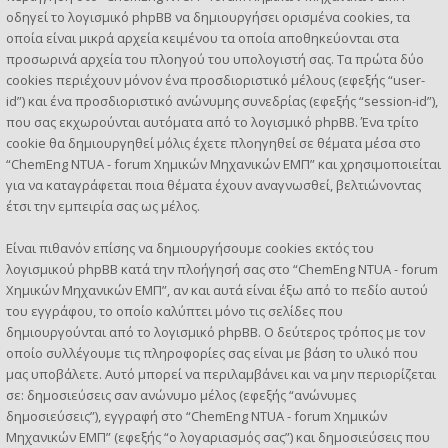
οδηγεί το λογισμικό phpBB να δημιουργήσει ορισμένα cookies, τα
οποία είναι μικρά αρχεία κειμένου τα οποία αποθηκεύονται στα
προσωρινά αρχεία του πλοηγού του υπολογιστή σας. Τα πρώτα δύο
cookies περιέχουν μόνον ένα προσδιοριστικό μέλους (εφεξής “user-
id”) και ένα προσδιοριστικό ανώνυμης συνεδρίας (εφεξής “session-id”),
που σας εκχωρούνται αυτόματα από το λογισμικό phpBB. Ένα τρίτο
cookie θα δημιουργηθεί μόλις έχετε πλοηγηθεί σε θέματα μέσα στο
“ChemEng NTUA - forum Χημικών Μηχανικών ΕΜΠ” και χρησιμοποιείται
για να καταγράφεται ποια θέματα έχουν αναγνωσθεί, βελτιώνοντας
έτσι την εμπειρία σας ως μέλος.
Είναι πιθανόν επίσης να δημιουργήσουμε cookies εκτός του
λογισμικού phpBB κατά την πλοήγησή σας στο “ChemEng NTUA - forum
Χημικών Μηχανικών ΕΜΠ”, αν και αυτά είναι έξω από το πεδίο αυτού
του εγγράφου, το οποίο καλύπτει μόνο τις σελίδες που
δημιουργούνται από το λογισμικό phpBB. Ο δεύτερος τρόπος με τον
οποίο συλλέγουμε τις πληροφορίες σας είναι με βάση το υλικό που
μας υποβάλετε. Αυτό μπορεί να περιλαμβάνει και να μην περιορίζεται
σε: δημοσιεύσεις σαν ανώνυμο μέλος (εφεξής “ανώνυμες
δημοσιεύσεις”), εγγραφή στο “ChemEng NTUA - forum Χημικών
Μηχανικών ΕΜΠ” (εφεξής “ο λογαριασμός σας”) και δημοσιεύσεις που