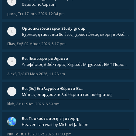
θεματα πολυμερη
paris
,
Τετ 17 Ιουν 2026, 12:34 pm
Ομαδικά ιδιαίτερα/ Study group
Έχοντας φτάσει πια 8ο έτος , χρωστώντας ακόμη πολλά και χωρίς καμία όρεξη ούτε να διαβάσω μόνος μου ούτε να παρακολουθήσ
Elias
,
Σάβ 02 Μάιος 2026, 5:17 pm
Re: Ιδιαίτερα μαθήματα
Υποψήφιος Διδάκτορας, Χημικός Μηχανικός ΕΜΠ Παραδίδω ιδιαίτερα μαθήματα μέσης και ανώτατης εκπαίδευσης σε θετικές και τε
AlexS
,
Τρί 03 Μαρ 2026, 11:28 am
Re: [5ο] Επιλεγμένα Θέματα Βι…
Μήπως υπάρχουν παλιά θέματα του μαθήματος;
lilyb
,
Δευ 19 Ιαν 2026, 6:59 pm
Re: Tί ακούτε αυτή τη στιγμή;
Heaven can wait by Michael Jackson
Νικ Ταμπ
,
Πέμ 23 Οκτ 2025, 11:03 pm