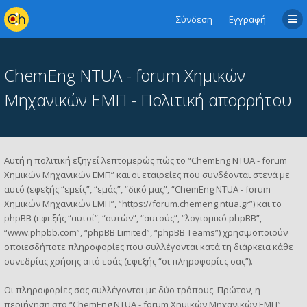
Σύνδεση
Εγγραφή
ChemEng NTUA - forum Χημικών
Μηχανικών ΕΜΠ - Πολιτική απορρήτου
Αυτή η πολιτική εξηγεί λεπτομερώς πώς το “ChemEng NTUA - forum
Χημικών Μηχανικών ΕΜΠ” και οι εταιρείες που συνδέονται στενά με
αυτό (εφεξής “εμείς”, “εμάς”, “δικό μας”, “ChemEng NTUA - forum
Χημικών Μηχανικών ΕΜΠ”, “https://forum.chemeng.ntua.gr”) και το
phpBB (εφεξής “αυτοί”, “αυτών”, “αυτούς”, “λογισμικό phpBB”,
“www.phpbb.com”, “phpBB Limited”, “phpBB Teams”) χρησιμοποιούν
οποιεσδήποτε πληροφορίες που συλλέγονται κατά τη διάρκεια κάθε
συνεδρίας χρήσης από εσάς (εφεξής “οι πληροφορίες σας”).
Οι πληροφορίες σας συλλέγονται με δύο τρόπους. Πρώτον, η
περιήγηση στο “ChemEng NTUA - forum Χημικών Μηχανικών ΕΜΠ”