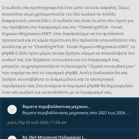
Ο κωδικός σας κρυπτογραφείται έτσι ώστε να είναι ασφαλής. Όμως
συνιστάται να μη χρησιμοποιείτε τον ίδιο κωδικό σε πολλές
διαφορετικές ιστοσελίδες. Ο κωδικός σας είναι το μέσο που έχετε για
την πρόσβαση στο λογαριασμό σας στο “ChemEng NTUA - forum
Χημικών Μηχανικών ΕΜΠ”, έτσι παρακαλούμε να τον φυλάσσετε
προσεκτικά και σε καμία περίπτωση δεν πρόκειται οποιοσδήποτε που
συνδέεται με το “ChemEng NTUA - forum Χημικών Μηχανικών ΕΜΠ”, το
phpBB ή άλλο τρίτο μέρος να σας ζητήσει νόμιμα να αποκαλύψετε τον
κωδικό σας. Εάν ξεχάσετε τον κωδικό για τον λογαριασμό σας,
μπορείτε να χρησιμοποιήσετε τη λειτουργία “Ξέχασα τον κωδικό μου”
που παρέχεται από το λογισμικό phpBB. Αυτή η διαδικασία θα σας
ζητήσει να υποβάλετε το όνομα μέλους και το ηλεκτρονικό
ταχυδρομείο σας. Στη συνέχεια το λογισμικό phpBB θα δημιουργήσει
έναν νέο κωδικό για να συνδεθείτε με το λογαριασμό σας.
θεματα περιβαλλοντικη μηχανικ…
θεματα περιβαλλοντκης μηχανικης απο 2022 εως 2026. Δεν ειναι μεσα του Σεπτεμβιου του 2025. Αν τα εχει καποιος ας τα ανε
paris
,
Πέμ 02 Ιούλ 2026, 11:58 am
Re: [6o] Mηχανική Πολυμερών (…