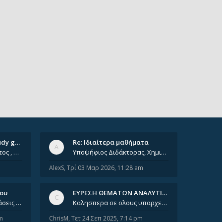
Ομαδικά ιδιαίτερα/ Study group
Re: Ιδιαίτερα μαθήματα
Έχοντας φτάσει πια 8ο έτος , χρωστώντας ακόμη πολλά και χωρίς καμία όρεξη ούτε να διαβάσω μόνος μου ούτε να παρακολουθήσ
Υποψήφιος Διδάκτορας, Χημικός Μηχανικός ΕΜΠ Παραδίδω ιδιαίτερα μαθήματα μέσης και ανώτατης εκπαίδευσης σε θετικές και τε
AlexS
,
Τρί 03 Μαρ 2026, 11:28 am
νου
ΕΥΡΕΣΗ ΘΕΜΑΤΩΝ ΑΝΑΛΥΤΙΚΗΣ 202…
Καλησπέρα, έχετε προτάσεις για συγγράμματα της ανόργανης χημείας? Είμαι ανάμεσα σε Λιοδάκη, Chung και Atkins
Καλησπερα σε ολους υπαρχει κανεις με θεματα απο τις εξετασεις του ιουνιου και σεπτεμβρίου για την αναλυτικη χημεια
m
ChrisM
,
Τετ 24 Σεπ 2025, 7:14 pm