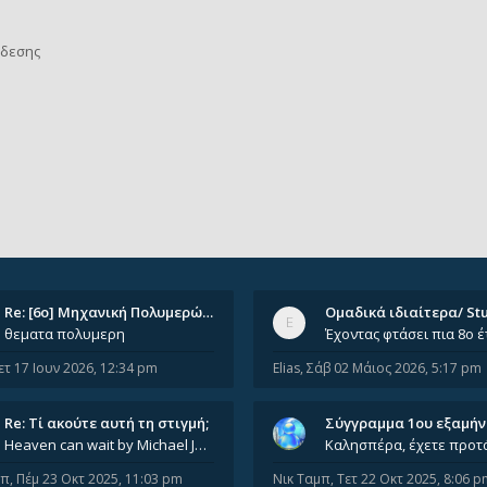
νδεσης
Re: [6o] Mηχανική Πολυμερών (…
θεματα πολυμερη
ετ 17 Ιουν 2026, 12:34 pm
Elias
,
Σάβ 02 Μάιος 2026, 5:17 pm
Re: Tί ακούτε αυτή τη στιγμή;
Σύγγραμμα 1ου εξαμή
Heaven can wait by Michael Jackson
μπ
,
Πέμ 23 Οκτ 2025, 11:03 pm
Νικ Ταμπ
,
Τετ 22 Οκτ 2025, 8:06 p