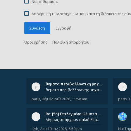
Να με θυμάσαι
Απόκρυψη των στοιχείων μου κατά τη διάρκεια της σύ
Σύνδεση
Εγγραφή
Όροι χρήσης
Πολιτική απορρήτου
θεματα περιβαλλοντικη μηχανικ…
θεματα περιβαλλοντκης μηχανικης απο 2022 εως 2026. Δεν ειναι μεσα του Σεπτεμβιου του 2025. Αν τα εχει καποιος ας τα ανε
paris
,
Πέμ 02 Ιούλ 2026, 11:58 am
paris
,
Τ
Re: [5ο] Επιλεγμένα Θέματα Βι…
Μήπως υπάρχουν παλιά θέματα του μαθήματος;
lilyb
,
Δευ 19 Ιαν 2026, 6:59 pm
Νικ Τα