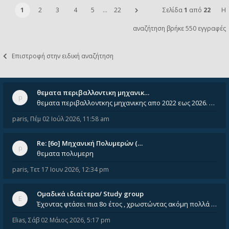
1
2
3
4
5
…
22
Σελίδα
1
από
22
Η
αναζήτηση βρήκε 550 εγγραφές
Επιστροφή στην ειδική αναζήτηση
θεματα περιβαλλοντικη μηχανικ…
θεματα περιβαλλοντκης μηχανικης απο 2022 εως 2026. Δεν ειναι μεσα του Σεπτεμβιου του 2025. Αν τα εχει καποιος ας τα ανε
paris
,
Πέμ 02 Ιούλ 2026, 11:58 am
Re: [6o] Mηχανική Πολυμερών (…
θεματα πολυμερη
paris
,
Τετ 17 Ιουν 2026, 12:34 pm
Ομαδικά ιδιαίτερα/ Study group
Έχοντας φτάσει πια 8ο έτος , χρωστώντας ακόμη πολλά και χωρίς καμία όρεξη ούτε να διαβάσω μόνος μου ούτε να παρακολουθήσ
Elias
,
Σάβ 02 Μάιος 2026, 5:17 pm