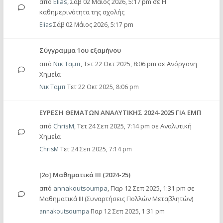
από
Elias
,
Σάβ 02 Μάιος 2026, 5:17 pm
σε
Η
καθημερινότητα της σχολής
Elias
Σάβ 02 Μάιος 2026, 5:17 pm
Σύγγραμμα 1ου εξαμήνου
από
Νικ Ταμπ
,
Τετ 22 Οκτ 2025, 8:06 pm
σε
Ανόργανη
Χημεία
Νικ Ταμπ
Τετ 22 Οκτ 2025, 8:06 pm
ΕΥΡΕΣΗ ΘΕΜΑΤΩΝ ΑΝΑΛΥΤΙΚΗΣ 2024-2025 ΓΙΑ ΕΜΠ
από
ChrisM
,
Τετ 24 Σεπ 2025, 7:14 pm
σε
Αναλυτική
Χημεία
ChrisM
Τετ 24 Σεπ 2025, 7:14 pm
[2ο] Μαθηματικά ΙΙΙ (2024-25)
από
annakoutsoumpa
,
Παρ 12 Σεπ 2025, 1:31 pm
σε
Μαθηματικά ΙΙΙ (Συναρτήσεις Πολλών Μεταβλητών)
annakoutsoumpa
Παρ 12 Σεπ 2025, 1:31 pm