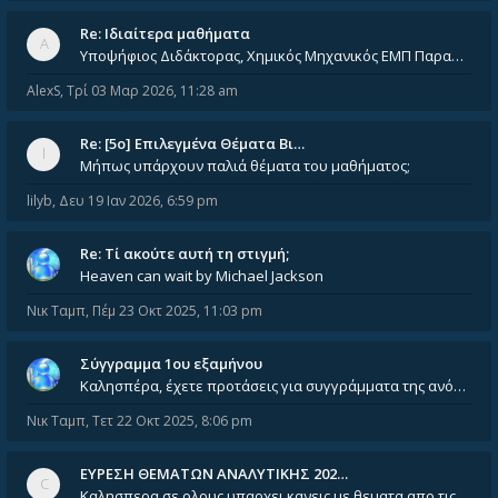
Re: Ιδιαίτερα μαθήματα
Υποψήφιος Διδάκτορας, Χημικός Μηχανικός ΕΜΠ Παραδίδω ιδιαίτερα μαθήματα μέσης και ανώτατης εκπαίδευσης σε θετικές και τε
AlexS
,
Τρί 03 Μαρ 2026, 11:28 am
Re: [5ο] Επιλεγμένα Θέματα Βι…
Μήπως υπάρχουν παλιά θέματα του μαθήματος;
lilyb
,
Δευ 19 Ιαν 2026, 6:59 pm
Re: Tί ακούτε αυτή τη στιγμή;
Heaven can wait by Michael Jackson
Νικ Ταμπ
,
Πέμ 23 Οκτ 2025, 11:03 pm
Σύγγραμμα 1ου εξαμήνου
Καλησπέρα, έχετε προτάσεις για συγγράμματα της ανόργανης χημείας? Είμαι ανάμεσα σε Λιοδάκη, Chung και Atkins
Νικ Ταμπ
,
Τετ 22 Οκτ 2025, 8:06 pm
ΕΥΡΕΣΗ ΘΕΜΑΤΩΝ ΑΝΑΛΥΤΙΚΗΣ 202…
Καλησπερα σε ολους υπαρχει κανεις με θεματα απο τις εξετασεις του ιουνιου και σεπτεμβρίου για την αναλυτικη χημεια