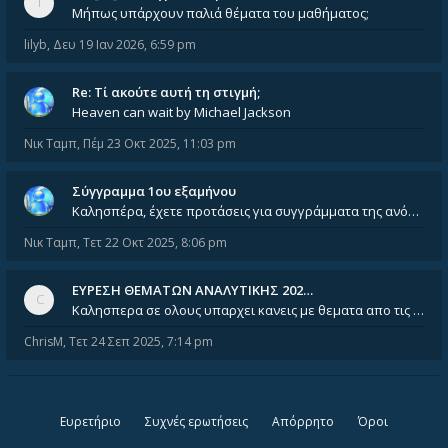
Μήπως υπάρχουν παλιά θέματα του μαθήματος;
lilyb
,
Δευ 19 Ιαν 2026, 6:59 pm
Re: Tί ακούτε αυτή τη στιγμή;
Heaven can wait by Michael Jackson
Νικ Ταμπ
,
Πέμ 23 Οκτ 2025, 11:03 pm
Σύγγραμμα 1ου εξαμήνου
Καλησπέρα, έχετε προτάσεις για συγγράμματα της ανόργανης χημείας? Είμαι ανάμεσα σε Λιοδάκη, Chung και Atkins
Νικ Ταμπ
,
Τετ 22 Οκτ 2025, 8:06 pm
ΕΥΡΕΣΗ ΘΕΜΑΤΩΝ ΑΝΑΛΥΤΙΚΗΣ 202…
Καλησπερα σε ολους υπαρχει κανεις με θεματα απο τις εξετασεις του ιουνιου και σεπτεμβρίου για την αναλυτικη χημεια
ChrisM
,
Τετ 24 Σεπ 2025, 7:14 pm
Ευρετήριο
Συχνές ερωτήσεις
Απόρρητο
Όροι