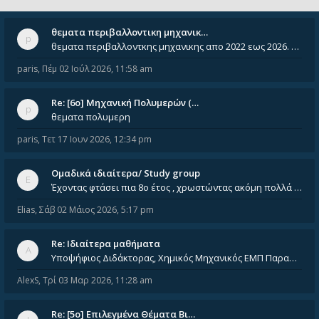
θεματα περιβαλλοντικη μηχανικ…
θεματα περιβαλλοντκης μηχανικης απο 2022 εως 2026. Δεν ειναι μεσα του Σεπτεμβιου του 2025. Αν τα εχει καποιος ας τα ανε
paris
,
Πέμ 02 Ιούλ 2026, 11:58 am
Re: [6o] Mηχανική Πολυμερών (…
θεματα πολυμερη
paris
,
Τετ 17 Ιουν 2026, 12:34 pm
Ομαδικά ιδιαίτερα/ Study group
Έχοντας φτάσει πια 8ο έτος , χρωστώντας ακόμη πολλά και χωρίς καμία όρεξη ούτε να διαβάσω μόνος μου ούτε να παρακολουθήσ
Elias
,
Σάβ 02 Μάιος 2026, 5:17 pm
Re: Ιδιαίτερα μαθήματα
Υποψήφιος Διδάκτορας, Χημικός Μηχανικός ΕΜΠ Παραδίδω ιδιαίτερα μαθήματα μέσης και ανώτατης εκπαίδευσης σε θετικές και τε
AlexS
,
Τρί 03 Μαρ 2026, 11:28 am
Re: [5ο] Επιλεγμένα Θέματα Βι…