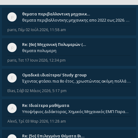
θεματα περιβαλλοντικη μηχανικ…
θεματα περιβαλλοντκης μηχανικης απο 2022 εως 2026. Δεν ειναι μεσα του Σεπτεμβιου του 2025. Αν τα εχει καποιος ας τα ανε
paris
,
Πέμ 02 Ιούλ 2026, 11:58 am
Re: [6o] Mηχανική Πολυμερών (…
θεματα πολυμερη
paris
,
Τετ 17 Ιουν 2026, 12:34 pm
Ομαδικά ιδιαίτερα/ Study group
Έχοντας φτάσει πια 8ο έτος , χρωστώντας ακόμη πολλά και χωρίς καμία όρεξη ούτε να διαβάσω μόνος μου ούτε να παρακολουθήσ
Elias
,
Σάβ 02 Μάιος 2026, 5:17 pm
Re: Ιδιαίτερα μαθήματα
Υποψήφιος Διδάκτορας, Χημικός Μηχανικός ΕΜΠ Παραδίδω ιδιαίτερα μαθήματα μέσης και ανώτατης εκπαίδευσης σε θετικές και τε
AlexS
,
Τρί 03 Μαρ 2026, 11:28 am
Re: [5ο] Επιλεγμένα Θέματα Βι…