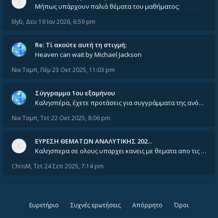
Μήπως υπάρχουν παλιά θέματα του μαθήματος;
lilyb
,
Δευ 19 Ιαν 2026, 6:59 pm
Re: Tί ακούτε αυτή τη στιγμή;
Heaven can wait by Michael Jackson
Νικ Ταμπ
,
Πέμ 23 Οκτ 2025, 11:03 pm
Σύγγραμμα 1ου εξαμήνου
Καλησπέρα, έχετε προτάσεις για συγγράμματα της ανόργανης χημείας? Είμαι ανάμεσα σε Λιοδάκη, Chung και Atkins
Νικ Ταμπ
,
Τετ 22 Οκτ 2025, 8:06 pm
ΕΥΡΕΣΗ ΘΕΜΑΤΩΝ ΑΝΑΛΥΤΙΚΗΣ 202…
Καλησπερα σε ολους υπαρχει κανεις με θεματα απο τις εξετασεις του ιουνιου και σεπτεμβρίου για την αναλυτικη χημεια
ChrisM
,
Τετ 24 Σεπ 2025, 7:14 pm
Ευρετήριο
Συχνές ερωτήσεις
Απόρρητο
Όροι