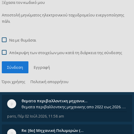
Ξέχασα τον κωδικό μου
Αποστολή μηνύματος ηλεκτρονικού ταχυδρομείου ενεργοποίησης
πάλι
Να με θυμάσαι
Απόκρυψη των στοιχείων μου κατά τη διάρκεια της σύνδεσης
Σύνδεση
Εγγραφή
Όροι χρήσης
Πολιτική απορρήτου
θεματα περιβαλλοντικη μηχανικ…
θεματα περιβαλλοντκης μηχανικης απο 2022 εως 2026. Δεν ειναι μεσα του Σεπτεμβιου του 2025. Αν τα εχει καποιος ας τα ανε
paris
,
Πέμ 02 Ιούλ 2026, 11:58 am
Re: [6o] Mηχανική Πολυμερών (…