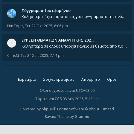
Σύγγραμμα 1ου εξαμήνου
Καλησπέρα, έχετε προτάσεις για συγγράμματα της ανόργανης χημείας? Είμαι ανάμεσα σε Λιοδάκη, Chung και Atkins
Νικ Ταμπ
,
Τετ 22 Οκτ 2025, 8:06 pm
ΕΥΡΕΣΗ ΘΕΜΑΤΩΝ ΑΝΑΛΥΤΙΚΗΣ 202…
Καλησπερα σε ολους υπαρχει κανεις με θεματα απο τις εξετασεις του ιουνιου και σεπτεμβρίου για την αναλυτικη χημεια
ChrisM
,
Τετ 24 Σεπ 2025, 7:14 pm
Ευρετήριο
Συχνές ερωτήσεις
Απόρρητο
Όροι
Όλοι οι χρόνοι είναι
UTC+03:00
Τώρα είναι Σάβ 08 Αύγ 2026, 5:13 am
Powered by
phpBB
® Forum Software © phpBB Limited
Ravaio Theme by
Gramziu