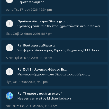
θεματα πολυμερη
paris
,
Τετ 17 Ιουν 2026, 12:34 pm
Ομαδικά ιδιαίτερα/ Study group
Έχοντας φτάσει πια 8ο έτος , χρωστώντας ακόμη πολλά και χωρίς καμία όρεξη ούτε να διαβάσω μόνος μου ούτε να παρακολουθήσ
Elias
,
Σάβ 02 Μάιος 2026, 5:17 pm
Re: Ιδιαίτερα μαθήματα
Υποψήφιος Διδάκτορας, Χημικός Μηχανικός ΕΜΠ Παραδίδω ιδιαίτερα μαθήματα μέσης και ανώτατης εκπαίδευσης σε θετικές και τε
AlexS
,
Τρί 03 Μαρ 2026, 11:28 am
Re: [5ο] Επιλεγμένα Θέματα Βι…
Μήπως υπάρχουν παλιά θέματα του μαθήματος;
lilyb
,
Δευ 19 Ιαν 2026, 6:59 pm
Re: Tί ακούτε αυτή τη στιγμή;
Heaven can wait by Michael Jackson
Νικ Ταμπ
,
Πέμ 23 Οκτ 2025, 11:03 pm