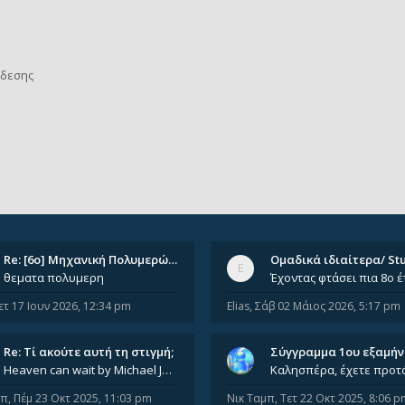
νδεσης
Re: [6o] Mηχανική Πολυμερών (…
θεματα πολυμερη
ετ 17 Ιουν 2026, 12:34 pm
Elias
,
Σάβ 02 Μάιος 2026, 5:17 pm
Re: Tί ακούτε αυτή τη στιγμή;
Σύγγραμμα 1ου εξαμή
Heaven can wait by Michael Jackson
μπ
,
Πέμ 23 Οκτ 2025, 11:03 pm
Νικ Ταμπ
,
Τετ 22 Οκτ 2025, 8:06 p