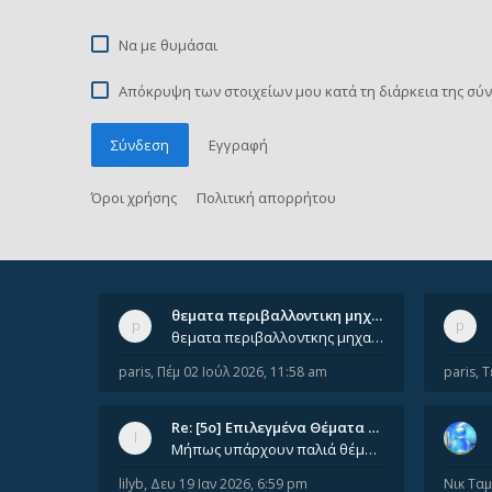
Να με θυμάσαι
Απόκρυψη των στοιχείων μου κατά τη διάρκεια της σύ
Σύνδεση
Εγγραφή
Όροι χρήσης
Πολιτική απορρήτου
θεματα περιβαλλοντικη μηχανικ…
θεματα περιβαλλοντκης μηχανικης απο 2022 εως 2026. Δεν ειναι μεσα του Σεπτεμβιου του 2025. Αν τα εχει καποιος ας τα ανε
paris
,
Πέμ 02 Ιούλ 2026, 11:58 am
paris
,
Τ
Re: [5ο] Επιλεγμένα Θέματα Βι…
Μήπως υπάρχουν παλιά θέματα του μαθήματος;
lilyb
,
Δευ 19 Ιαν 2026, 6:59 pm
Νικ Τα