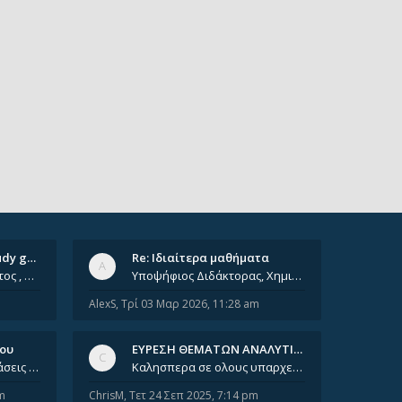
Ομαδικά ιδιαίτερα/ Study group
Re: Ιδιαίτερα μαθήματα
Έχοντας φτάσει πια 8ο έτος , χρωστώντας ακόμη πολλά και χωρίς καμία όρεξη ούτε να διαβάσω μόνος μου ούτε να παρακολουθήσ
Υποψήφιος Διδάκτορας, Χημικός Μηχανικός ΕΜΠ Παραδίδω ιδιαίτερα μαθήματα μέσης και ανώτατης εκπαίδευσης σε θετικές και τε
AlexS
,
Τρί 03 Μαρ 2026, 11:28 am
νου
ΕΥΡΕΣΗ ΘΕΜΑΤΩΝ ΑΝΑΛΥΤΙΚΗΣ 202…
Καλησπέρα, έχετε προτάσεις για συγγράμματα της ανόργανης χημείας? Είμαι ανάμεσα σε Λιοδάκη, Chung και Atkins
Καλησπερα σε ολους υπαρχει κανεις με θεματα απο τις εξετασεις του ιουνιου και σεπτεμβρίου για την αναλυτικη χημεια
m
ChrisM
,
Τετ 24 Σεπ 2025, 7:14 pm