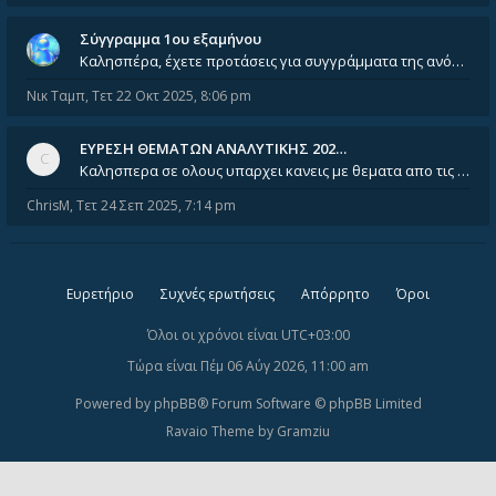
Σύγγραμμα 1ου εξαμήνου
Καλησπέρα, έχετε προτάσεις για συγγράμματα της ανόργανης χημείας? Είμαι ανάμεσα σε Λιοδάκη, Chung και Atkins
Νικ Ταμπ
,
Τετ 22 Οκτ 2025, 8:06 pm
ΕΥΡΕΣΗ ΘΕΜΑΤΩΝ ΑΝΑΛΥΤΙΚΗΣ 202…
Καλησπερα σε ολους υπαρχει κανεις με θεματα απο τις εξετασεις του ιουνιου και σεπτεμβρίου για την αναλυτικη χημεια
ChrisM
,
Τετ 24 Σεπ 2025, 7:14 pm
Ευρετήριο
Συχνές ερωτήσεις
Απόρρητο
Όροι
Όλοι οι χρόνοι είναι
UTC+03:00
Τώρα είναι Πέμ 06 Αύγ 2026, 11:00 am
Powered by
phpBB
® Forum Software © phpBB Limited
Ravaio Theme by
Gramziu