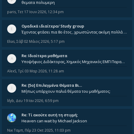
θεματα πολυμερη
paris
,
Τετ 17 Ιουν 2026, 12:34 pm
Ομαδικά ιδιαίτερα/ Study group
Έχοντας φτάσει πια 8ο έτος , χρωστώντας ακόμη πολλά και χωρίς καμία όρεξη ούτε να διαβάσω μόνος μου ούτε να παρακολουθήσ
Elias
,
Σάβ 02 Μάιος 2026, 5:17 pm
Re: Ιδιαίτερα μαθήματα
Υποψήφιος Διδάκτορας, Χημικός Μηχανικός ΕΜΠ Παραδίδω ιδιαίτερα μαθήματα μέσης και ανώτατης εκπαίδευσης σε θετικές και τε
AlexS
,
Τρί 03 Μαρ 2026, 11:28 am
Re: [5ο] Επιλεγμένα Θέματα Βι…
Μήπως υπάρχουν παλιά θέματα του μαθήματος;
lilyb
,
Δευ 19 Ιαν 2026, 6:59 pm
Re: Tί ακούτε αυτή τη στιγμή;
Heaven can wait by Michael Jackson
Νικ Ταμπ
,
Πέμ 23 Οκτ 2025, 11:03 pm