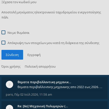
Ξέχασα τον κωδικό μου
Αποστολή μηνύματος ηλεκτρονικού ταχυδρομείου ενεργοποίησης
πάλι
Να με θυμάσαι
Απόκρυψη των στοιχείων μου κατά τη διάρκεια της σύνδεσης
Σύνδεση
Εγγραφή
Όροι χρήσης
Πολιτική απορρήτου
θεματα περιβαλλοντικη μηχανικ…
θεματα περιβαλλοντκης μηχανικης απο 2022 εως 2026. Δεν ειναι μεσα του Σεπτεμβιου του 2025. Αν τα εχει καποιος ας τα ανε
paris
,
Πέμ 02 Ιούλ 2026, 11:58 am
Re: [6o] Mηχανική Πολυμερών (…