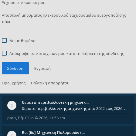
Ξέχασα τον κωδικό μου
Αποστολή μηνύματος ηλεκτρονικού ταχυδρομείου ενεργοποίησης
πάλι
Να με θυμάσαι
Απόκρυψη των στοιχείων μου κατά τη διάρκεια της σύνδεσης
Σύνδεση
Εγγραφή
Όροι χρήσης
Πολιτική απορρήτου
θεματα περιβαλλοντικη μηχανικ…
θεματα περιβαλλοντκης μηχανικης απο 2022 εως 2026. Δεν ειναι μεσα του Σεπτεμβιου του 2025. Αν τα εχει καποιος ας τα ανε
paris
,
Πέμ 02 Ιούλ 2026, 11:58 am
Re: [6o] Mηχανική Πολυμερών (…