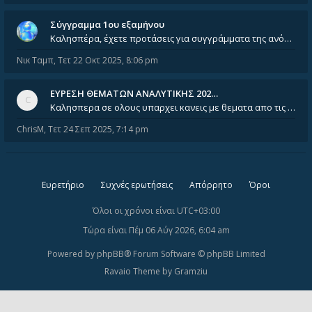
Σύγγραμμα 1ου εξαμήνου
Καλησπέρα, έχετε προτάσεις για συγγράμματα της ανόργανης χημείας? Είμαι ανάμεσα σε Λιοδάκη, Chung και Atkins
Νικ Ταμπ
,
Τετ 22 Οκτ 2025, 8:06 pm
ΕΥΡΕΣΗ ΘΕΜΑΤΩΝ ΑΝΑΛΥΤΙΚΗΣ 202…
Καλησπερα σε ολους υπαρχει κανεις με θεματα απο τις εξετασεις του ιουνιου και σεπτεμβρίου για την αναλυτικη χημεια
ChrisM
,
Τετ 24 Σεπ 2025, 7:14 pm
Ευρετήριο
Συχνές ερωτήσεις
Απόρρητο
Όροι
Όλοι οι χρόνοι είναι
UTC+03:00
Τώρα είναι Πέμ 06 Αύγ 2026, 6:04 am
Powered by
phpBB
® Forum Software © phpBB Limited
Ravaio Theme by
Gramziu