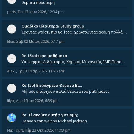
θεματα πολυμερη
paris
,
Τετ 17 Ιουν 2026, 12:34 pm
Ομαδικά ιδιαίτερα/ Study group
Έχοντας φτάσει πια 8ο έτος , χρωστώντας ακόμη πολλά και χωρίς καμία όρεξη ούτε να διαβάσω μόνος μου ούτε να παρακολουθήσ
Elias
,
Σάβ 02 Μάιος 2026, 5:17 pm
Re: Ιδιαίτερα μαθήματα
Υποψήφιος Διδάκτορας, Χημικός Μηχανικός ΕΜΠ Παραδίδω ιδιαίτερα μαθήματα μέσης και ανώτατης εκπαίδευσης σε θετικές και τε
AlexS
,
Τρί 03 Μαρ 2026, 11:28 am
Re: [5ο] Επιλεγμένα Θέματα Βι…
Μήπως υπάρχουν παλιά θέματα του μαθήματος;
lilyb
,
Δευ 19 Ιαν 2026, 6:59 pm
Re: Tί ακούτε αυτή τη στιγμή;
Heaven can wait by Michael Jackson
Νικ Ταμπ
,
Πέμ 23 Οκτ 2025, 11:03 pm