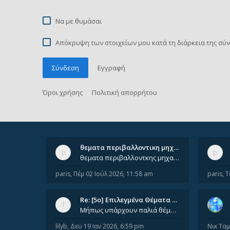
Να με θυμάσαι
Απόκρυψη των στοιχείων μου κατά τη διάρκεια της σύ
Σύνδεση
Εγγραφή
Όροι χρήσης
Πολιτική απορρήτου
θεματα περιβαλλοντικη μηχανικ…
θεματα περιβαλλοντκης μηχανικης απο 2022 εως 2026. Δεν ειναι μεσα του Σεπτεμβιου του 2025. Αν τα εχει καποιος ας τα ανε
paris
,
Πέμ 02 Ιούλ 2026, 11:58 am
paris
,
Τ
Re: [5ο] Επιλεγμένα Θέματα Βι…
Μήπως υπάρχουν παλιά θέματα του μαθήματος;
lilyb
,
Δευ 19 Ιαν 2026, 6:59 pm
Νικ Τα