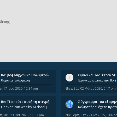
νδεσης
Re: [6o] Mηχανική Πολυμερών (…
θεματα πολυμερη
ετ 17 Ιουν 2026, 12:34 pm
Elias
,
Σάβ 02 Μάιος 2026, 5:17 pm
Re: Tί ακούτε αυτή τη στιγμή;
Σύγγραμμα 1ου εξαμή
Heaven can wait by Michael Jackson
μπ
,
Πέμ 23 Οκτ 2025, 11:03 pm
Νικ Ταμπ
,
Τετ 22 Οκτ 2025, 8:06 p