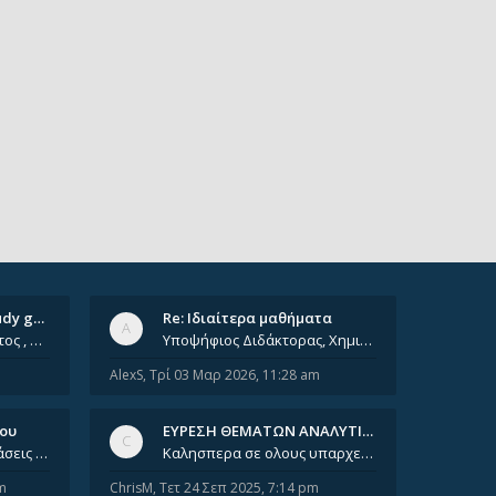
Ομαδικά ιδιαίτερα/ Study group
Re: Ιδιαίτερα μαθήματα
Έχοντας φτάσει πια 8ο έτος , χρωστώντας ακόμη πολλά και χωρίς καμία όρεξη ούτε να διαβάσω μόνος μου ούτε να παρακολουθήσ
Υποψήφιος Διδάκτορας, Χημικός Μηχανικός ΕΜΠ Παραδίδω ιδιαίτερα μαθήματα μέσης και ανώτατης εκπαίδευσης σε θετικές και τε
AlexS
,
Τρί 03 Μαρ 2026, 11:28 am
νου
ΕΥΡΕΣΗ ΘΕΜΑΤΩΝ ΑΝΑΛΥΤΙΚΗΣ 202…
Καλησπέρα, έχετε προτάσεις για συγγράμματα της ανόργανης χημείας? Είμαι ανάμεσα σε Λιοδάκη, Chung και Atkins
Καλησπερα σε ολους υπαρχει κανεις με θεματα απο τις εξετασεις του ιουνιου και σεπτεμβρίου για την αναλυτικη χημεια
m
ChrisM
,
Τετ 24 Σεπ 2025, 7:14 pm