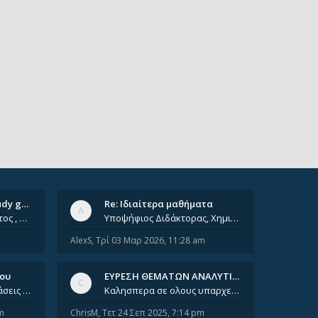
Ομαδικά ιδιαίτερα/ Study group
Re: Ιδιαίτερα μαθήματα
Έχοντας φτάσει πια 8ο έτος , χρωστώντας ακόμη πολλά και χωρίς καμία όρεξη ούτε να διαβάσω μόνος μου ούτε να παρακολουθήσ
Υποψήφιος Διδάκτορας, Χημικός Μηχανικός ΕΜΠ Παραδίδω ιδιαίτερα μαθήματα μέσης και ανώτατης εκπαίδευσης σε θετικές και τε
AlexS
,
Τρί 03 Μαρ 2026, 11:28 am
νου
ΕΥΡΕΣΗ ΘΕΜΑΤΩΝ ΑΝΑΛΥΤΙΚΗΣ 202…
Καλησπέρα, έχετε προτάσεις για συγγράμματα της ανόργανης χημείας? Είμαι ανάμεσα σε Λιοδάκη, Chung και Atkins
Καλησπερα σε ολους υπαρχει κανεις με θεματα απο τις εξετασεις του ιουνιου και σεπτεμβρίου για την αναλυτικη χημεια
m
ChrisM
,
Τετ 24 Σεπ 2025, 7:14 pm