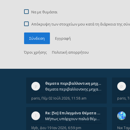
Να με θυμάσαι
Απόκρυψη των στοιχείων μου κατά τη διάρκεια της σύ
Σύνδεση
Εγγραφή
Όροι χρήσης
Πολιτική απορρήτου
θεματα περιβαλλοντικη μηχανικ…
θεματα περιβαλλοντκης μηχανικης απο 2022 εως 2026. Δεν ειναι μεσα του Σεπτεμβιου του 2025. Αν τα εχει καποιος ας τα ανε
paris
,
Πέμ 02 Ιούλ 2026, 11:58 am
paris
,
Τ
Re: [5ο] Επιλεγμένα Θέματα Βι…
Μήπως υπάρχουν παλιά θέματα του μαθήματος;
lilyb
,
Δευ 19 Ιαν 2026, 6:59 pm
Νικ Τα