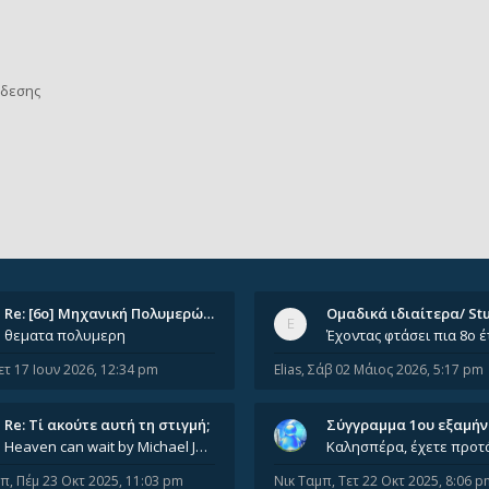
νδεσης
Re: [6o] Mηχανική Πολυμερών (…
θεματα πολυμερη
ετ 17 Ιουν 2026, 12:34 pm
Elias
,
Σάβ 02 Μάιος 2026, 5:17 pm
Re: Tί ακούτε αυτή τη στιγμή;
Σύγγραμμα 1ου εξαμή
Heaven can wait by Michael Jackson
μπ
,
Πέμ 23 Οκτ 2025, 11:03 pm
Νικ Ταμπ
,
Τετ 22 Οκτ 2025, 8:06 p