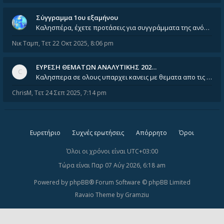
Σύγγραμμα 1ου εξαμήνου
Καλησπέρα, έχετε προτάσεις για συγγράμματα της ανόργανης χημείας? Είμαι ανάμεσα σε Λιοδάκη, Chung και Atkins
Νικ Ταμπ
,
Τετ 22 Οκτ 2025, 8:06 pm
ΕΥΡΕΣΗ ΘΕΜΑΤΩΝ ΑΝΑΛΥΤΙΚΗΣ 202…
Καλησπερα σε ολους υπαρχει κανεις με θεματα απο τις εξετασεις του ιουνιου και σεπτεμβρίου για την αναλυτικη χημεια
ChrisM
,
Τετ 24 Σεπ 2025, 7:14 pm
Ευρετήριο
Συχνές ερωτήσεις
Απόρρητο
Όροι
Όλοι οι χρόνοι είναι
UTC+03:00
Τώρα είναι Παρ 07 Αύγ 2026, 6:18 am
Powered by
phpBB
® Forum Software © phpBB Limited
Ravaio Theme by
Gramziu