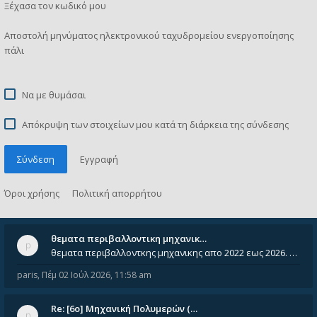
Ξέχασα τον κωδικό μου
Αποστολή μηνύματος ηλεκτρονικού ταχυδρομείου ενεργοποίησης
πάλι
Να με θυμάσαι
Απόκρυψη των στοιχείων μου κατά τη διάρκεια της σύνδεσης
Σύνδεση
Εγγραφή
Όροι χρήσης
Πολιτική απορρήτου
θεματα περιβαλλοντικη μηχανικ…
θεματα περιβαλλοντκης μηχανικης απο 2022 εως 2026. Δεν ειναι μεσα του Σεπτεμβιου του 2025. Αν τα εχει καποιος ας τα ανε
paris
,
Πέμ 02 Ιούλ 2026, 11:58 am
Re: [6o] Mηχανική Πολυμερών (…