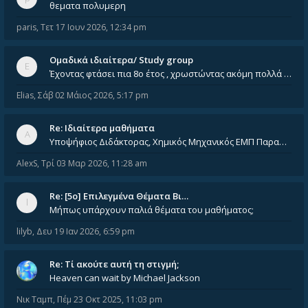
θεματα πολυμερη
paris
,
Τετ 17 Ιουν 2026, 12:34 pm
Ομαδικά ιδιαίτερα/ Study group
Έχοντας φτάσει πια 8ο έτος , χρωστώντας ακόμη πολλά και χωρίς καμία όρεξη ούτε να διαβάσω μόνος μου ούτε να παρακολουθήσ
Elias
,
Σάβ 02 Μάιος 2026, 5:17 pm
Re: Ιδιαίτερα μαθήματα
Υποψήφιος Διδάκτορας, Χημικός Μηχανικός ΕΜΠ Παραδίδω ιδιαίτερα μαθήματα μέσης και ανώτατης εκπαίδευσης σε θετικές και τε
AlexS
,
Τρί 03 Μαρ 2026, 11:28 am
Re: [5ο] Επιλεγμένα Θέματα Βι…
Μήπως υπάρχουν παλιά θέματα του μαθήματος;
lilyb
,
Δευ 19 Ιαν 2026, 6:59 pm
Re: Tί ακούτε αυτή τη στιγμή;
Heaven can wait by Michael Jackson
Νικ Ταμπ
,
Πέμ 23 Οκτ 2025, 11:03 pm