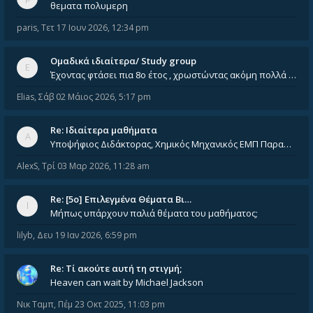
θεματα πολυμερη
paris
,
Τετ 17 Ιουν 2026, 12:34 pm
Ομαδικά ιδιαίτερα/ Study group
Έχοντας φτάσει πια 8ο έτος , χρωστώντας ακόμη πολλά και χωρίς καμία όρεξη ούτε να διαβάσω μόνος μου ούτε να παρακολουθήσ
Elias
,
Σάβ 02 Μάιος 2026, 5:17 pm
Re: Ιδιαίτερα μαθήματα
Υποψήφιος Διδάκτορας, Χημικός Μηχανικός ΕΜΠ Παραδίδω ιδιαίτερα μαθήματα μέσης και ανώτατης εκπαίδευσης σε θετικές και τε
AlexS
,
Τρί 03 Μαρ 2026, 11:28 am
Re: [5ο] Επιλεγμένα Θέματα Βι…
Μήπως υπάρχουν παλιά θέματα του μαθήματος;
lilyb
,
Δευ 19 Ιαν 2026, 6:59 pm
Re: Tί ακούτε αυτή τη στιγμή;
Heaven can wait by Michael Jackson
Νικ Ταμπ
,
Πέμ 23 Οκτ 2025, 11:03 pm