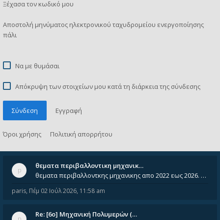
Ξέχασα τον κωδικό μου
Αποστολή μηνύματος ηλεκτρονικού ταχυδρομείου ενεργοποίησης
πάλι
Να με θυμάσαι
Απόκρυψη των στοιχείων μου κατά τη διάρκεια της σύνδεσης
Σύνδεση
Εγγραφή
Όροι χρήσης
Πολιτική απορρήτου
θεματα περιβαλλοντικη μηχανικ…
θεματα περιβαλλοντκης μηχανικης απο 2022 εως 2026. Δεν ειναι μεσα του Σεπτεμβιου του 2025. Αν τα εχει καποιος ας τα ανε
paris
,
Πέμ 02 Ιούλ 2026, 11:58 am
Re: [6o] Mηχανική Πολυμερών (…