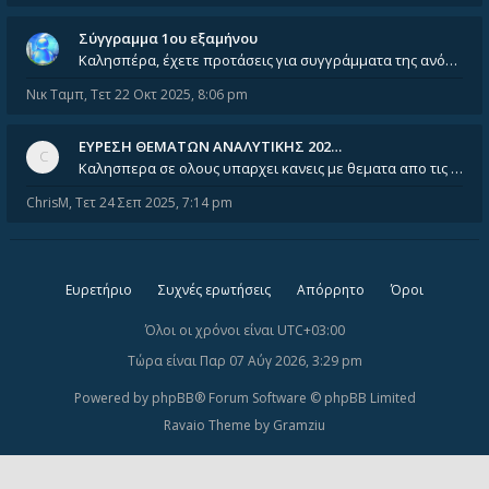
Σύγγραμμα 1ου εξαμήνου
Καλησπέρα, έχετε προτάσεις για συγγράμματα της ανόργανης χημείας? Είμαι ανάμεσα σε Λιοδάκη, Chung και Atkins
Νικ Ταμπ
,
Τετ 22 Οκτ 2025, 8:06 pm
ΕΥΡΕΣΗ ΘΕΜΑΤΩΝ ΑΝΑΛΥΤΙΚΗΣ 202…
Καλησπερα σε ολους υπαρχει κανεις με θεματα απο τις εξετασεις του ιουνιου και σεπτεμβρίου για την αναλυτικη χημεια
ChrisM
,
Τετ 24 Σεπ 2025, 7:14 pm
Ευρετήριο
Συχνές ερωτήσεις
Απόρρητο
Όροι
Όλοι οι χρόνοι είναι
UTC+03:00
Τώρα είναι Παρ 07 Αύγ 2026, 3:29 pm
Powered by
phpBB
® Forum Software © phpBB Limited
Ravaio Theme by
Gramziu