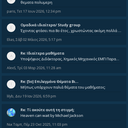
θεματα πολυμερη
paris
,
Τετ 17 Ιουν 2026, 12:34 pm
Ομαδικά ιδιαίτερα/ Study group
Έχοντας φτάσει πια 8ο έτος , χρωστώντας ακόμη πολλά και χωρίς καμία όρεξη ούτε να διαβάσω μόνος μου ούτε να παρακολουθήσ
Elias
,
Σάβ 02 Μάιος 2026, 5:17 pm
Re: Ιδιαίτερα μαθήματα
Υποψήφιος Διδάκτορας, Χημικός Μηχανικός ΕΜΠ Παραδίδω ιδιαίτερα μαθήματα μέσης και ανώτατης εκπαίδευσης σε θετικές και τε
AlexS
,
Τρί 03 Μαρ 2026, 11:28 am
Re: [5ο] Επιλεγμένα Θέματα Βι…
Μήπως υπάρχουν παλιά θέματα του μαθήματος;
lilyb
,
Δευ 19 Ιαν 2026, 6:59 pm
Re: Tί ακούτε αυτή τη στιγμή;
Heaven can wait by Michael Jackson
Νικ Ταμπ
,
Πέμ 23 Οκτ 2025, 11:03 pm