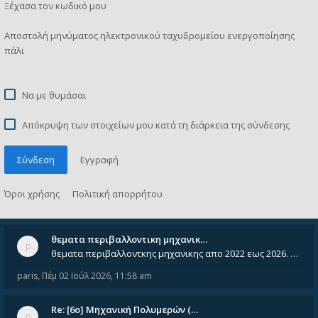
Ξέχασα τον κωδικό μου
Αποστολή μηνύματος ηλεκτρονικού ταχυδρομείου ενεργοποίησης
πάλι
Να με θυμάσαι
Απόκρυψη των στοιχείων μου κατά τη διάρκεια της σύνδεσης
Σύνδεση
Εγγραφή
Όροι χρήσης
Πολιτική απορρήτου
θεματα περιβαλλοντικη μηχανικ…
θεματα περιβαλλοντκης μηχανικης απο 2022 εως 2026. Δεν ειναι μεσα του Σεπτεμβιου του 2025. Αν τα εχει καποιος ας τα ανε
paris
,
Πέμ 02 Ιούλ 2026, 11:58 am
Re: [6o] Mηχανική Πολυμερών (…