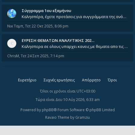
Σύγγραμμα 1ου εξαμήνου
Καλησπέρα, έχετε προτάσεις για συγγράμματα της ανόργανης χημείας? Είμαι ανάμεσα σε Λιοδάκη, Chung και Atkins
Νικ Ταμπ
,
Τετ 22 Οκτ 2025, 8:06 pm
ΕΥΡΕΣΗ ΘΕΜΑΤΩΝ ΑΝΑΛΥΤΙΚΗΣ 202…
Καλησπερα σε ολους υπαρχει κανεις με θεματα απο τις εξετασεις του ιουνιου και σεπτεμβρίου για την αναλυτικη χημεια
ChrisM
,
Τετ 24 Σεπ 2025, 7:14 pm
Ευρετήριο
Συχνές ερωτήσεις
Απόρρητο
Όροι
Όλοι οι χρόνοι είναι
UTC+03:00
Τώρα είναι Δευ 10 Αύγ 2026, 6:33 am
Powered by
phpBB
® Forum Software © phpBB Limited
Ravaio Theme by
Gramziu