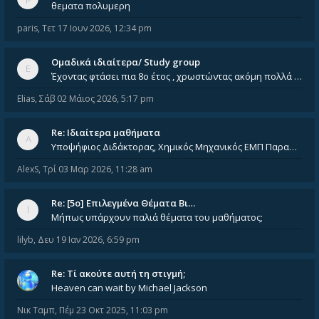
θεματα πολυμερη
paris
,
Τετ 17 Ιουν 2026, 12:34 pm
Ομαδικά ιδιαίτερα/ Study group
Έχοντας φτάσει πια 8ο έτος , χρωστώντας ακόμη πολλά και χωρίς καμία όρεξη ούτε να διαβάσω μόνος μου ούτε να παρακολουθήσ
Elias
,
Σάβ 02 Μάιος 2026, 5:17 pm
Re: Ιδιαίτερα μαθήματα
Υποψήφιος Διδάκτορας, Χημικός Μηχανικός ΕΜΠ Παραδίδω ιδιαίτερα μαθήματα μέσης και ανώτατης εκπαίδευσης σε θετικές και τε
AlexS
,
Τρί 03 Μαρ 2026, 11:28 am
Re: [5ο] Επιλεγμένα Θέματα Βι…
Μήπως υπάρχουν παλιά θέματα του μαθήματος;
lilyb
,
Δευ 19 Ιαν 2026, 6:59 pm
Re: Tί ακούτε αυτή τη στιγμή;
Heaven can wait by Michael Jackson
Νικ Ταμπ
,
Πέμ 23 Οκτ 2025, 11:03 pm