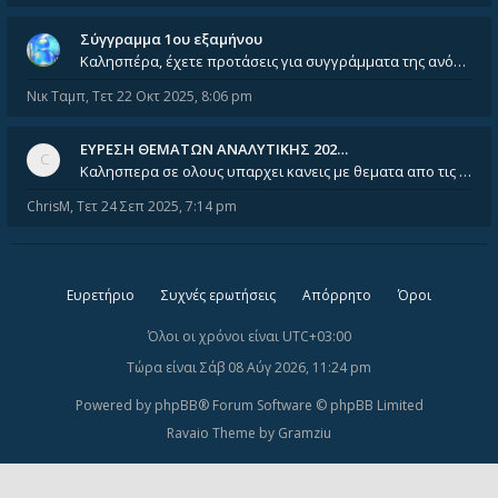
Σύγγραμμα 1ου εξαμήνου
Καλησπέρα, έχετε προτάσεις για συγγράμματα της ανόργανης χημείας? Είμαι ανάμεσα σε Λιοδάκη, Chung και Atkins
Νικ Ταμπ
,
Τετ 22 Οκτ 2025, 8:06 pm
ΕΥΡΕΣΗ ΘΕΜΑΤΩΝ ΑΝΑΛΥΤΙΚΗΣ 202…
Καλησπερα σε ολους υπαρχει κανεις με θεματα απο τις εξετασεις του ιουνιου και σεπτεμβρίου για την αναλυτικη χημεια
ChrisM
,
Τετ 24 Σεπ 2025, 7:14 pm
Ευρετήριο
Συχνές ερωτήσεις
Απόρρητο
Όροι
Όλοι οι χρόνοι είναι
UTC+03:00
Τώρα είναι Σάβ 08 Αύγ 2026, 11:24 pm
Powered by
phpBB
® Forum Software © phpBB Limited
Ravaio Theme by
Gramziu