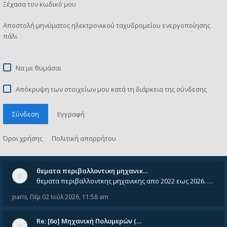
Ξέχασα τον κωδικό μου
Αποστολή μηνύματος ηλεκτρονικού ταχυδρομείου ενεργοποίησης
πάλι
Να με θυμάσαι
Απόκρυψη των στοιχείων μου κατά τη διάρκεια της σύνδεσης
Σύνδεση
Εγγραφή
Όροι χρήσης
Πολιτική απορρήτου
θεματα περιβαλλοντικη μηχανικ…
θεματα περιβαλλοντκης μηχανικης απο 2022 εως 2026. Δεν ειναι μεσα του Σεπτεμβιου του 2025. Αν τα εχει καποιος ας τα ανε
paris
,
Πέμ 02 Ιούλ 2026, 11:58 am
Re: [6o] Mηχανική Πολυμερών (…