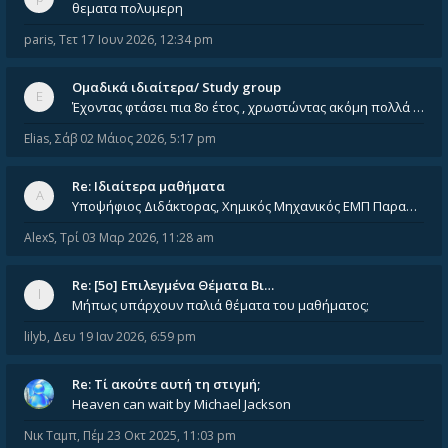
θεματα πολυμερη
paris
,
Τετ 17 Ιουν 2026, 12:34 pm
Ομαδικά ιδιαίτερα/ Study group
Έχοντας φτάσει πια 8ο έτος , χρωστώντας ακόμη πολλά και χωρίς καμία όρεξη ούτε να διαβάσω μόνος μου ούτε να παρακολουθήσ
Elias
,
Σάβ 02 Μάιος 2026, 5:17 pm
Re: Ιδιαίτερα μαθήματα
Υποψήφιος Διδάκτορας, Χημικός Μηχανικός ΕΜΠ Παραδίδω ιδιαίτερα μαθήματα μέσης και ανώτατης εκπαίδευσης σε θετικές και τε
AlexS
,
Τρί 03 Μαρ 2026, 11:28 am
Re: [5ο] Επιλεγμένα Θέματα Βι…
Μήπως υπάρχουν παλιά θέματα του μαθήματος;
lilyb
,
Δευ 19 Ιαν 2026, 6:59 pm
Re: Tί ακούτε αυτή τη στιγμή;
Heaven can wait by Michael Jackson
Νικ Ταμπ
,
Πέμ 23 Οκτ 2025, 11:03 pm