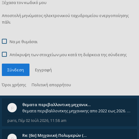
Ξέχασα τον κωδικό μου
Αποστολή μηνύματος ηλεκτρονικού ταχυδρομείου ενεργοποίησης
πάλι
Να με θυμάσαι
Απόκρυψη των στοιχείων μου κατά τη διάρκεια της σύνδεσης
Σύνδεση
Εγγραφή
Όροι χρήσης
Πολιτική απορρήτου
θεματα περιβαλλοντικη μηχανικ…
θεματα περιβαλλοντκης μηχανικης απο 2022 εως 2026. Δεν ειναι μεσα του Σεπτεμβιου του 2025. Αν τα εχει καποιος ας τα ανε
paris
,
Πέμ 02 Ιούλ 2026, 11:58 am
Re: [6o] Mηχανική Πολυμερών (…