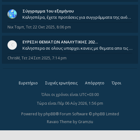
Σύγγραμμα 1ου εξαμήνου
Καλησπέρα, έχετε προτάσεις για συγγράμματα της ανόργανης χημείας? Είμαι ανάμεσα σε Λιοδάκη, Chung και Atkins
Νικ Ταμπ
,
Τετ 22 Οκτ 2025, 8:06 pm
ΕΥΡΕΣΗ ΘΕΜΑΤΩΝ ΑΝΑΛΥΤΙΚΗΣ 202…
Καλησπερα σε ολους υπαρχει κανεις με θεματα απο τις εξετασεις του ιουνιου και σεπτεμβρίου για την αναλυτικη χημεια
ChrisM
,
Τετ 24 Σεπ 2025, 7:14 pm
Ευρετήριο
Συχνές ερωτήσεις
Απόρρητο
Όροι
Όλοι οι χρόνοι είναι
UTC+03:00
Τώρα είναι Πέμ 06 Αύγ 2026, 1:56 pm
Powered by
phpBB
® Forum Software © phpBB Limited
Ravaio Theme by
Gramziu