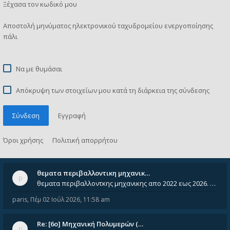
Ξέχασα τον κωδικό μου
Αποστολή μηνύματος ηλεκτρονικού ταχυδρομείου ενεργοποίησης
πάλι
Να με θυμάσαι
Απόκρυψη των στοιχείων μου κατά τη διάρκεια της σύνδεσης
Σύνδεση
Εγγραφή
Όροι χρήσης
Πολιτική απορρήτου
θεματα περιβαλλοντικη μηχανικ…
θεματα περιβαλλοντκης μηχανικης απο 2022 εως 2026. Δεν ειναι μεσα του Σεπτεμβιου του 2025. Αν τα εχει καποιος ας τα ανε
paris
,
Πέμ 02 Ιούλ 2026, 11:58 am
Re: [6o] Mηχανική Πολυμερών (…