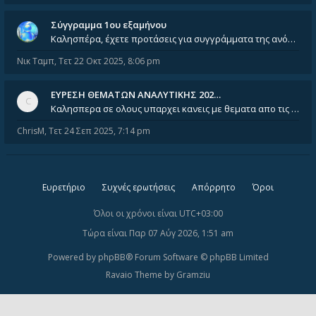
Σύγγραμμα 1ου εξαμήνου
Καλησπέρα, έχετε προτάσεις για συγγράμματα της ανόργανης χημείας? Είμαι ανάμεσα σε Λιοδάκη, Chung και Atkins
Νικ Ταμπ
,
Τετ 22 Οκτ 2025, 8:06 pm
ΕΥΡΕΣΗ ΘΕΜΑΤΩΝ ΑΝΑΛΥΤΙΚΗΣ 202…
Καλησπερα σε ολους υπαρχει κανεις με θεματα απο τις εξετασεις του ιουνιου και σεπτεμβρίου για την αναλυτικη χημεια
ChrisM
,
Τετ 24 Σεπ 2025, 7:14 pm
Ευρετήριο
Συχνές ερωτήσεις
Απόρρητο
Όροι
Όλοι οι χρόνοι είναι
UTC+03:00
Τώρα είναι Παρ 07 Αύγ 2026, 1:51 am
Powered by
phpBB
® Forum Software © phpBB Limited
Ravaio Theme by
Gramziu