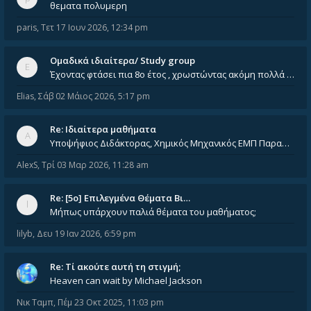
θεματα πολυμερη
paris
,
Τετ 17 Ιουν 2026, 12:34 pm
Ομαδικά ιδιαίτερα/ Study group
Έχοντας φτάσει πια 8ο έτος , χρωστώντας ακόμη πολλά και χωρίς καμία όρεξη ούτε να διαβάσω μόνος μου ούτε να παρακολουθήσ
Elias
,
Σάβ 02 Μάιος 2026, 5:17 pm
Re: Ιδιαίτερα μαθήματα
Υποψήφιος Διδάκτορας, Χημικός Μηχανικός ΕΜΠ Παραδίδω ιδιαίτερα μαθήματα μέσης και ανώτατης εκπαίδευσης σε θετικές και τε
AlexS
,
Τρί 03 Μαρ 2026, 11:28 am
Re: [5ο] Επιλεγμένα Θέματα Βι…
Μήπως υπάρχουν παλιά θέματα του μαθήματος;
lilyb
,
Δευ 19 Ιαν 2026, 6:59 pm
Re: Tί ακούτε αυτή τη στιγμή;
Heaven can wait by Michael Jackson
Νικ Ταμπ
,
Πέμ 23 Οκτ 2025, 11:03 pm