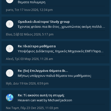
θεματα πολυμερη
paris
,
Τετ 17 Ιουν 2026, 12:34 pm
Ομαδικά ιδιαίτερα/ Study group
Έχοντας φτάσει πια 8ο έτος , χρωστώντας ακόμη πολλά και χωρίς καμία όρεξη ούτε να διαβάσω μόνος μου ούτε να παρακολουθήσ
Elias
,
Σάβ 02 Μάιος 2026, 5:17 pm
Re: Ιδιαίτερα μαθήματα
Υποψήφιος Διδάκτορας, Χημικός Μηχανικός ΕΜΠ Παραδίδω ιδιαίτερα μαθήματα μέσης και ανώτατης εκπαίδευσης σε θετικές και τε
AlexS
,
Τρί 03 Μαρ 2026, 11:28 am
Re: [5ο] Επιλεγμένα Θέματα Βι…
Μήπως υπάρχουν παλιά θέματα του μαθήματος;
lilyb
,
Δευ 19 Ιαν 2026, 6:59 pm
Re: Tί ακούτε αυτή τη στιγμή;
Heaven can wait by Michael Jackson
Νικ Ταμπ
,
Πέμ 23 Οκτ 2025, 11:03 pm