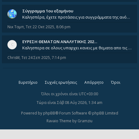
Σύγγραμμα 1ου εξαμήνου
Καλησπέρα, έχετε προτάσεις για συγγράμματα της ανόργανης χημείας? Είμαι ανάμεσα σε Λιοδάκη, Chung και Atkins
Νικ Ταμπ
,
Τετ 22 Οκτ 2025, 8:06 pm
ΕΥΡΕΣΗ ΘΕΜΑΤΩΝ ΑΝΑΛΥΤΙΚΗΣ 202…
Καλησπερα σε ολους υπαρχει κανεις με θεματα απο τις εξετασεις του ιουνιου και σεπτεμβρίου για την αναλυτικη χημεια
ChrisM
,
Τετ 24 Σεπ 2025, 7:14 pm
Ευρετήριο
Συχνές ερωτήσεις
Απόρρητο
Όροι
Όλοι οι χρόνοι είναι
UTC+03:00
Τώρα είναι Σάβ 08 Αύγ 2026, 1:34 am
Powered by
phpBB
® Forum Software © phpBB Limited
Ravaio Theme by
Gramziu