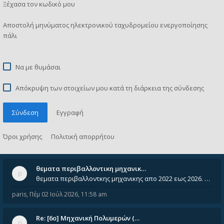
Ξέχασα τον κωδικό μου
Αποστολή μηνύματος ηλεκτρονικού ταχυδρομείου ενεργοποίησης
πάλι
Να με θυμάσαι
Απόκρυψη των στοιχείων μου κατά τη διάρκεια της σύνδεσης
Σύνδεση
Εγγραφή
Όροι χρήσης
Πολιτική απορρήτου
θεματα περιβαλλοντικη μηχανικ…
θεματα περιβαλλοντκης μηχανικης απο 2022 εως 2026. Δεν ειναι μεσα του Σεπτεμβιου του 2025. Αν τα εχει καποιος ας τα ανε
paris
,
Πέμ 02 Ιούλ 2026, 11:58 am
Re: [6o] Mηχανική Πολυμερών (…