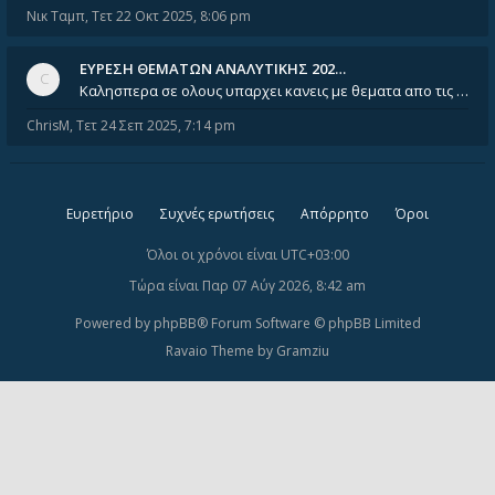
Νικ Ταμπ
,
Τετ 22 Οκτ 2025, 8:06 pm
ΕΥΡΕΣΗ ΘΕΜΑΤΩΝ ΑΝΑΛΥΤΙΚΗΣ 202…
Καλησπερα σε ολους υπαρχει κανεις με θεματα απο τις εξετασεις του ιουνιου και σεπτεμβρίου για την αναλυτικη χημεια
ChrisM
,
Τετ 24 Σεπ 2025, 7:14 pm
Ευρετήριο
Συχνές ερωτήσεις
Απόρρητο
Όροι
Όλοι οι χρόνοι είναι
UTC+03:00
Τώρα είναι Παρ 07 Αύγ 2026, 8:42 am
Powered by
phpBB
® Forum Software © phpBB Limited
Ravaio Theme by
Gramziu