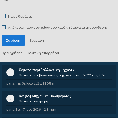
Να με θυμάσαι
Απόκρυψη των στοιχείων μου κατά τη διάρκεια της σύνδεσης
Σύνδεση
Εγγραφή
Όροι χρήσης
Πολιτική απορρήτου
θεματα περιβαλλοντικη μηχανικ…
θεματα περιβαλλοντκης μηχανικης απο 2022 εως 2026. Δεν ειναι μεσα του Σεπτεμβιου του 2025. Αν τα εχει καποιος ας τα ανε
paris
,
Πέμ 02 Ιούλ 2026, 11:58 am
Re: [6o] Mηχανική Πολυμερών (…
θεματα πολυμερη
paris
,
Τετ 17 Ιουν 2026, 12:34 pm