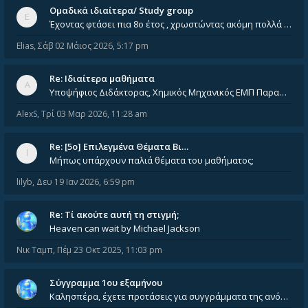
Ομαδικά ιδιαίτερα/ Study group
Έχοντας φτάσει πια 8ο έτος , χρωστώντας ακόμη πολλά και χωρίς καμία όρεξη ούτε να διαβάσω μόνος μου ούτε να παρακολουθήσ
Elias
,
Σάβ 02 Μάιος 2026, 5:17 pm
Re: Ιδιαίτερα μαθήματα
Υποψήφιος Διδάκτορας, Χημικός Μηχανικός ΕΜΠ Παραδίδω ιδιαίτερα μαθήματα μέσης και ανώτατης εκπαίδευσης σε θετικές και τε
AlexS
,
Τρί 03 Μαρ 2026, 11:28 am
Re: [5ο] Επιλεγμένα Θέματα Βι…
Μήπως υπάρχουν παλιά θέματα του μαθήματος;
lilyb
,
Δευ 19 Ιαν 2026, 6:59 pm
Re: Tί ακούτε αυτή τη στιγμή;
Heaven can wait by Michael Jackson
Νικ Ταμπ
,
Πέμ 23 Οκτ 2025, 11:03 pm
Σύγγραμμα 1ου εξαμήνου
Καλησπέρα, έχετε προτάσεις για συγγράμματα της ανόργανης χημείας? Είμαι ανάμεσα σε Λιοδάκη, Chung και Atkins