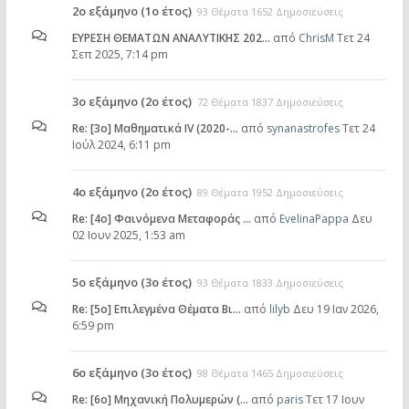
2ο εξάμηνο (1ο έτος)
93 Θέματα 1652 Δημοσιεύσεις
ΕΥΡΕΣΗ ΘΕΜΑΤΩΝ ΑΝΑΛΥΤΙΚΗΣ 202…
από
ChrisM
Τετ 24
Σεπ 2025, 7:14 pm
3ο εξάμηνο (2ο έτος)
72 Θέματα 1837 Δημοσιεύσεις
Re: [3ο] Μαθηματικά IV (2020-…
από
synanastrofes
Τετ 24
Ιούλ 2024, 6:11 pm
4ο εξάμηνο (2ο έτος)
89 Θέματα 1952 Δημοσιεύσεις
Re: [4ο] Φαινόμενα Μεταφοράς …
από
EvelinaPappa
Δευ
02 Ιουν 2025, 1:53 am
5ο εξάμηνο (3ο έτος)
93 Θέματα 1833 Δημοσιεύσεις
Re: [5ο] Επιλεγμένα Θέματα Βι…
από
lilyb
Δευ 19 Ιαν 2026,
6:59 pm
6ο εξάμηνο (3ο έτος)
98 Θέματα 1465 Δημοσιεύσεις
Re: [6o] Mηχανική Πολυμερών (…
από
paris
Τετ 17 Ιουν