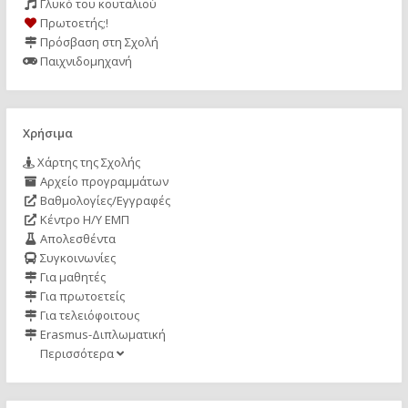
Γλυκό του κουταλιού
Πρωτοετής;!
Πρόσβαση στη Σχολή
Παιχνιδομηχανή
Χρήσιμα
Χάρτης της Σχολής
Αρχείο προγραμμάτων
Βαθμολογίες/Εγγραφές
Κέντρο Η/Υ ΕΜΠ
Απολεσθέντα
Συγκοινωνίες
Για μαθητές
Για πρωτοετείς
Για τελειόφοιτους
Erasmus-Διπλωματική
Περισσότερα