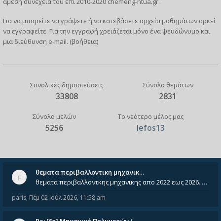
άμεση συνέχεια του επί 2010-2020 chemeng-ntua.gr.
Για να μπορείτε να γράψετε ή να κατεβάσετε αρχεία μαθημάτων αρκεί
να
εγγραφείτε
. Για την εγγραφή χρειάζεται μόνο ένα ψευδώνυμο και
μια διεύθυνση e-mail. (
βοήθεια
)
Συνολικές δημοσιεύσεις
Σύνολο θεμάτων
33808
2831
Σύνολο μελών
Το νεότερο μέλος μας
5256
lefos13
θεματα περιβαλλοντικη μηχανικ…
θεματα περιβαλλοντκης μηχανικης απο 2022 εως 2026. Δεν ειναι μεσα του Σεπτεμβιου του 2025. Αν τα εχει καποιος ας τα ανε
paris
,
Πέμ 02 Ιούλ 2026, 11:58 am