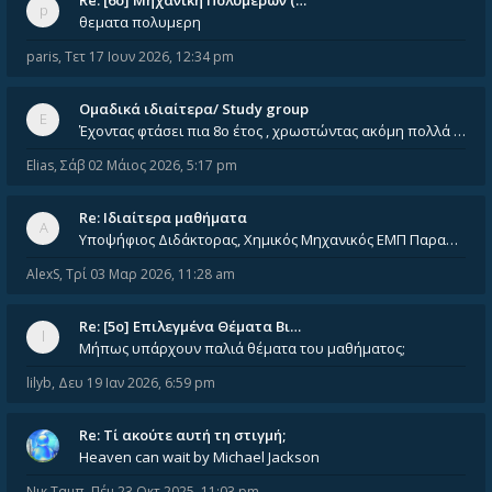
Re: [6o] Mηχανική Πολυμερών (…
θεματα πολυμερη
paris
,
Τετ 17 Ιουν 2026, 12:34 pm
Ομαδικά ιδιαίτερα/ Study group
Έχοντας φτάσει πια 8ο έτος , χρωστώντας ακόμη πολλά και χωρίς καμία όρεξη ούτε να διαβάσω μόνος μου ούτε να παρακολουθήσ
Elias
,
Σάβ 02 Μάιος 2026, 5:17 pm
Re: Ιδιαίτερα μαθήματα
Υποψήφιος Διδάκτορας, Χημικός Μηχανικός ΕΜΠ Παραδίδω ιδιαίτερα μαθήματα μέσης και ανώτατης εκπαίδευσης σε θετικές και τε
AlexS
,
Τρί 03 Μαρ 2026, 11:28 am
Re: [5ο] Επιλεγμένα Θέματα Βι…
Μήπως υπάρχουν παλιά θέματα του μαθήματος;
lilyb
,
Δευ 19 Ιαν 2026, 6:59 pm
Re: Tί ακούτε αυτή τη στιγμή;
Heaven can wait by Michael Jackson
Νικ Ταμπ
,
Πέμ 23 Οκτ 2025, 11:03 pm