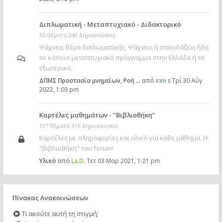
Διπλωματική - Μεταπτυχιακό - Διδακτορικό
35 Θέματα 240 Δημοσιεύσεις
Ψάχνεις θέμα διπλωματικής; Ψάχνεις ή σπουδάζεις ήδη
σε κάποιο μεταπτυχιακό πρόγραμμα στην Ελλάδα ή το
εξωτερικό;
ΔΠΜΣ Προστασία μνημείων, Ροή …
από
irini s
Τρί 30 Αύγ
2022, 1:03 pm
Καρτέλες μαθημάτων - "Βιβλιοθήκη"
137 Θέματα 316 Δημοσιεύσεις
Καρτέλες με πληροφορίες και υλικό για κάθε μάθημα. Η
"βιβλιοθήκη" του forum!
Υλικό
από
La.D.
Τετ 03 Μαρ 2021, 1:21 pm
Πίνακας Ανακοινώσεων
Τι ακούτε αυτή τη στιγμή;