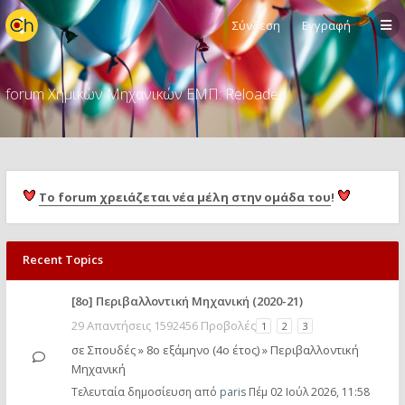
Σύνδεση
Εγγραφή
forum Χημικών Μηχανικών ΕΜΠ: Reloaded
Το forum χρειάζεται νέα μέλη στην ομάδα του
!
Recent Topics
[8o] Περιβαλλοντική Μηχανική (2020-21)
29 Απαντήσεις 1592456 Προβολές
1
2
3
σε
Σπουδές
»
8ο εξάμηνο (4ο έτος)
»
Περιβαλλοντική
Μηχανική
Τελευταία δημοσίευση από
paris
Πέμ 02 Ιούλ 2026, 11:58