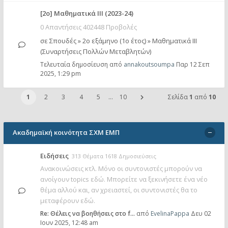
[2ο] Μαθηματικά ΙΙΙ (2023-24)
0 Απαντήσεις 402448 Προβολές
σε
Σπουδές
»
2ο εξάμηνο (1ο έτος)
»
Μαθηματικά ΙΙΙ
(Συναρτήσεις Πολλών Μεταβλητών)
Τελευταία δημοσίευση από
annakoutsoumpa
Παρ 12 Σεπ
2025, 1:29 pm
1
2
3
4
5
…
10
Σελίδα
1
από
10
Ακαδημαϊκή κοινότητα ΣΧΜ ΕΜΠ
Ειδήσεις
313 Θέματα 1618 Δημοσιεύσεις
Ανακοινώσεις κτλ. Μόνο οι συντονιστές μπορούν να
ανοίγουν topics εδώ. Μπορείτε να ξεκινήσετε ένα νέο
θέμα αλλού και, αν χρειαστεί, οι συντονιστές θα το
μεταφέρουν εδώ.
Re: Θέλεις να βοηθήσεις στο f…
από
EvelinaPappa
Δευ 02
Ιουν 2025, 12:48 am