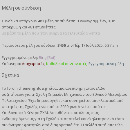
Μέλη σε σύνδεση
Συνολικά υπάρχουν
482
μέλη σε σύνδεση: 1 εγγεγραμμένο, 0 με
απόκρυψη και 481 επισκέπτες
με βάση τα μέλη που ήταν ενεργά τα τελευταία 5 λεπτά
Περισσότερα μέλη σε σύνδεση
3456
την Πέμ 17 Ιούλ 2025, 6:37 am
Εγγεγραμμένα μέλη:
Bing [Bot]
Υπόμνημα:
Διαχειριστές
,
Καθολικοί συντονιστές
,
Εγγεγραμμένα μέλη
Σχετικά
Το forum.chemeng.ntua.gr είναι μια ανεπίσημη ιστοσελίδα
συζητήσεων για τη
Σχολή Χημικών Μηχανικών
του
Εθνικού Μετσόβιου
Πολυτεχνείου
. Έχει δημιουργηθεί και συντηρείται αποκλειστικά από
φοιτητές
της Σχολής, ενώ από το 2020 φιλοξενείται από το
Υπολογιστικό Κέντρο ΣΧΜ
. Απευθύνεται σε όλους τους
ενδιαφερόμενους για τη Σχολή και αποτελεί κοινό ηλεκτρονικό τόπο
συνάντησης φοιτητών από διαφορετικά έτη. Η σελίδα αυτή αποτελεί