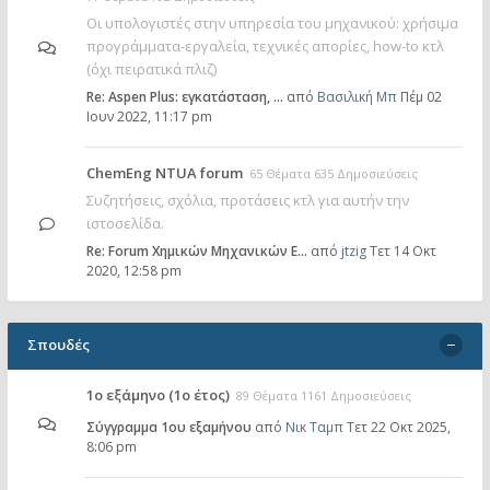
Οι υπολογιστές στην υπηρεσία του μηχανικού: χρήσιμα
προγράμματα-εργαλεία, τεχνικές απορίες, how-to κτλ
(όχι πειρατικά πλιζ)
Re: Aspen Plus: εγκατάσταση, …
από
Βασιλική Μπ
Πέμ 02
Ιουν 2022, 11:17 pm
ChemEng NTUA forum
65 Θέματα 635 Δημοσιεύσεις
Συζητήσεις, σχόλια, προτάσεις κτλ για αυτήν την
ιστοσελίδα.
Re: Forum Χημικών Μηχανικών Ε…
από
jtzig
Τετ 14 Οκτ
2020, 12:58 pm
Σπουδές
1ο εξάμηνο (1ο έτος)
89 Θέματα 1161 Δημοσιεύσεις
Σύγγραμμα 1ου εξαμήνου
από
Νικ Ταμπ
Τετ 22 Οκτ 2025,
8:06 pm