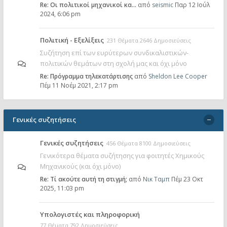
Re: Οι πολιτικοί μηχανικοί κα…
από
seismic
Παρ 12 Ιούλ
2024, 6:06 pm
Πολιτική - Εξελίξεις
231 Θέματα 2646 Δημοσιεύσεις
Συζήτηση επί των ευρύτερων συνδικαλιστικών-
πολιτικών θεμάτων στη σχολή μας και όχι μόνο
Re: Πρόγραμμα τηλεκατάρτισης
από
Sheldon Lee Cooper
Πέμ 11 Νοέμ 2021, 2:17 pm
Γενικές συζητήσεις
Γενικές συζητήσεις
456 Θέματα 8100 Δημοσιεύσεις
Γενικότερα θέματα συζήτησης για φοιτητές Χημικούς
Μηχανικούς (και όχι μόνο)
Re: Tί ακούτε αυτή τη στιγμή;
από
Νικ Ταμπ
Πέμ 23 Οκτ
2025, 11:03 pm
Υπολογιστές και πληροφορική
77 Θέματα 792 Δημοσιεύσεις