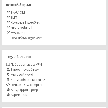
Ιστοσελίδες ΕΜΠ
Σχολή ΧΜ
ΕΜΠ
Κεντρική Βιβλιοθήκη
NTUA Webmail
MyCourses
Fora άλλων σχολών
Τεχνικά Θέματα
Πρόσβαση μέσω VPN
Σάρωση εγγράφων
Microsoft Word
Στοιχειοθεσία με LaTeX
Fortran IDE & compilers
Διαγράμματα ροής
Aspen Plus