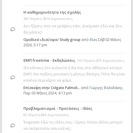
Η καθημερινότητα της σχολής
300 Θέματα 3814 Δημοσιεύσεις
Δεν ξέρεις πού να γράψεις κάτι; Δοκίμασε εδώ και δεν
θα χάσεις!
Ομαδικά ιδιαίτερα/ Study group
από
Elias
Σάβ 02 Μάιος
2026, 5:17 pm
ΕΜΠ freetime - Εκδηλώσεις
165 Θέματα 829 Δημοσιεύσεις
Θα κάτσεις στο κυλικείο ή θα πας στο αθλητικό κέντρο
ΕΜΠ; Θα παίξεις μουσική ή μήπως θέατρο; Πότε θα γίνει
κανένα σεμινάριο να φάμε;
Επίσκεψη στην Colgate Palmoli…
από
Γιώργης Βαλαλάκης
Παρ 03 Μάιος 2024, 4:13 pm
Προβληματισμοί - Προτάσεις - Ιδέες
82 Θέματα 884 Δημοσιεύσεις
Έκφρασε εδώ τις ιδέες σου. Ξέρεις πόσοι άλλοι μπορεί
να σκέφτονται σαν εσένα;;;