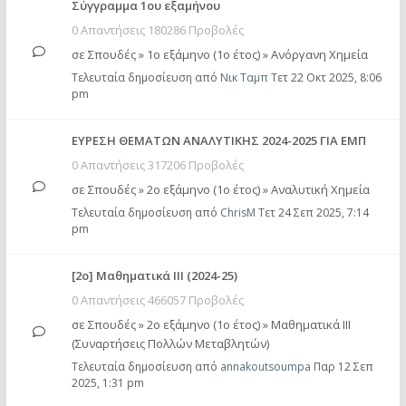
Σύγγραμμα 1ου εξαμήνου
0 Απαντήσεις 180286 Προβολές
σε
Σπουδές
»
1ο εξάμηνο (1ο έτος)
»
Ανόργανη Χημεία
Τελευταία δημοσίευση από
Νικ Ταμπ
Τετ 22 Οκτ 2025, 8:06
pm
ΕΥΡΕΣΗ ΘΕΜΑΤΩΝ ΑΝΑΛΥΤΙΚΗΣ 2024-2025 ΓΙΑ ΕΜΠ
0 Απαντήσεις 317206 Προβολές
σε
Σπουδές
»
2ο εξάμηνο (1ο έτος)
»
Αναλυτική Χημεία
Τελευταία δημοσίευση από
ChrisM
Τετ 24 Σεπ 2025, 7:14
pm
[2ο] Μαθηματικά ΙΙΙ (2024-25)
0 Απαντήσεις 466057 Προβολές
σε
Σπουδές
»
2ο εξάμηνο (1ο έτος)
»
Μαθηματικά ΙΙΙ
(Συναρτήσεις Πολλών Μεταβλητών)
Τελευταία δημοσίευση από
annakoutsoumpa
Παρ 12 Σεπ
2025, 1:31 pm