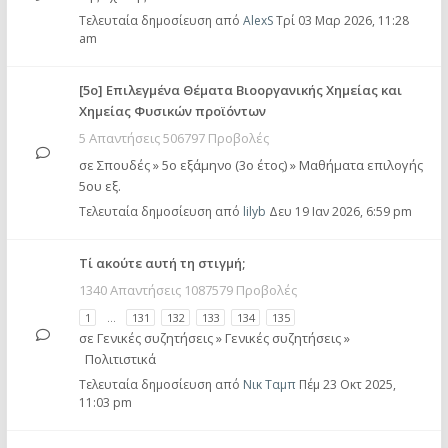
Τελευταία δημοσίευση από
AlexS
Τρί 03 Μαρ 2026, 11:28
am
[5ο] Επιλεγμένα Θέματα Βιοοργανικής Χημείας και
Χημείας Φυσικών προϊόντων
5 Απαντήσεις 506797 Προβολές
σε
Σπουδές
»
5ο εξάμηνο (3ο έτος)
»
Μαθήματα επιλογής
5ου εξ.
Τελευταία δημοσίευση από
lilyb
Δευ 19 Ιαν 2026, 6:59 pm
Tί ακούτε αυτή τη στιγμή;
1340 Απαντήσεις 1087579 Προβολές
1
…
131
132
133
134
135
σε
Γενικές συζητήσεις
»
Γενικές συζητήσεις
»
Πολιτιστικά
Τελευταία δημοσίευση από
Νικ Ταμπ
Πέμ 23 Οκτ 2025,
11:03 pm