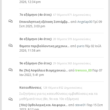
2026, 12:34 pm
7ο εξάμηνο (4ο έτος)
67 Θέματα 871 Δημοσιεύσεις
Επαναληπτική εξέταση Σεπτέμβρ…
από
Angelap00
Τρί 09
Σεπ 2025, 3:03 pm
8ο εξάμηνο (4ο έτος)
28 Θέματα 519 Δημοσιεύσεις
θεματα περιβαλλοντικη μηχανικ…
από
paris
Πέμ 02 Ιούλ
2026, 11:58 am
9ο εξάμηνο (5ο έτος)
29 Θέματα 363 Δημοσιεύσεις
Re: [9ο] Ασφάλεια Βιομηχανικώ…
από
trenooo_00
Παρ 07
Ιαν 2022, 5:41 pm
Κατευθύνσεις
128 Θέματα 852 Δημοσιεύσεις
Συζητήσεις για τις κατευθύνσεις-εμβαθύνσεις και τα
μαθήματά τους (8ο, 9ο και 10ο εξάμηνο)
[10o] Ορθολογική και Αειφορικ…
από
steve01
Παρ 15 Σεπ
2023, 8:12 pm