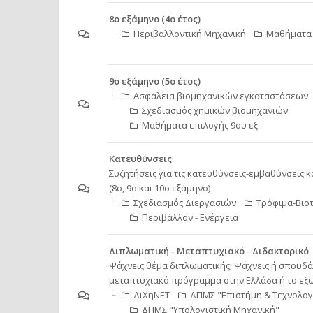
8ο εξάμηνο (4ο έτος)
Περιβαλλοντική Μηχανική
Μαθήματα 
9ο εξάμηνο (5ο έτος)
Ασφάλεια βιομηχανικών εγκαταστάσεων
Σχεδιασμός χημικών βιομηχανιών
Μαθήματα επιλογής 9ου εξ.
Κατευθύνσεις
Συζητήσεις για τις κατευθύνσεις-εμβαθύνσεις κ
(8ο, 9ο και 10ο εξάμηνο)
Σχεδιασμός Διεργασιών
Τρόφιμα-Βιο
Περιβάλλον - Ενέργεια
Διπλωματική - Μεταπτυχιακό - Διδακτορικό
Ψάχνεις θέμα διπλωματικής; Ψάχνεις ή σπουδά
μεταπτυχιακό πρόγραμμα στην Ελλάδα ή το εξω
ΔιΧηΝΕΤ
ΔΠΜΣ "Επιστήμη & Τεχνολογ
ΔΠΜΣ "Υπολογιστική Μηχανική"