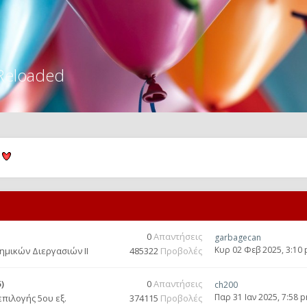
Reloaded
0
Απαντήσεις
garbagecan
Κυρ 02 Φεβ 2025, 3:10
ημικών Διεργασιών ΙΙ
485322
Προβολές
)
0
Απαντήσεις
ch200
Παρ 31 Ιαν 2025, 7:58 
πιλογής 5ου εξ.
374115
Προβολές