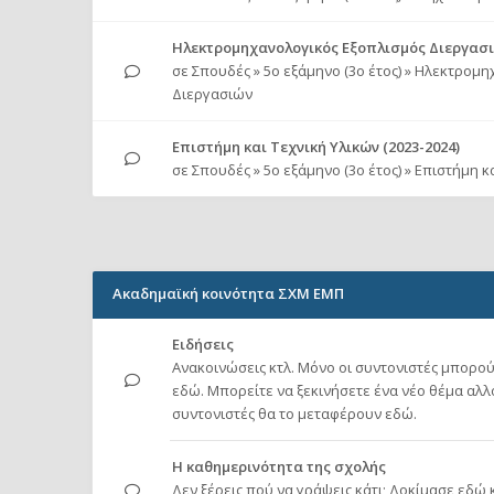
Ηλεκτρομηχανολογικός Εξοπλισμός Διεργασιώ
σε
Σπουδές
»
5ο εξάμηνο (3ο έτος)
»
Ηλεκτρομηχ
Διεργασιών
Επιστήμη και Τεχνική Υλικών (2023-2024)
σε
Σπουδές
»
5ο εξάμηνο (3ο έτος)
»
Επιστήμη κα
Ακαδημαϊκή κοινότητα ΣΧΜ ΕΜΠ
Ειδήσεις
Ανακοινώσεις κτλ. Μόνο οι συντονιστές μπορού
εδώ. Μπορείτε να ξεκινήσετε ένα νέο θέμα αλλού
συντονιστές θα το μεταφέρουν εδώ.
Η καθημερινότητα της σχολής
Δεν ξέρεις πού να γράψεις κάτι; Δοκίμασε εδώ κ