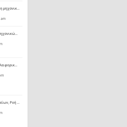
κη μηχανικ…
8 am
ομηχανικώ…
pm
 Αειφορικ…
 pm
είων, Ροή …
pm