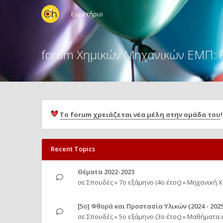
Ευρετήριο
forum Χημικών Μηχανικών ΕΜΠ: 
Το forum χρειάζεται νέα μέλη στην ομάδα του
!
Recent Topics
Θέματα 2022-2023
σε
Σπουδές
»
7ο εξάμηνο (4ο έτος)
»
Μηχανική Χ
[5ο] Φθορά και Προστασία Υλικών (2024 - 2025
σε
Σπουδές
»
5ο εξάμηνο (3ο έτος)
»
Μαθήματα ε