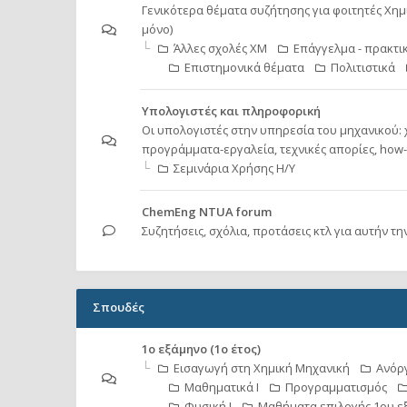
Γενικότερα θέματα συζήτησης για φοιτητές Χημ
μόνο)
Άλλες σχολές ΧΜ
Επάγγελμα - πρακτι
Επιστημονικά θέματα
Πολιτιστικά
Υπολογιστές και πληροφορική
Οι υπολογιστές στην υπηρεσία του μηχανικού:
προγράμματα-εργαλεία, τεχνικές απορίες, how-to
Σεμινάρια Χρήσης Η/Υ
ChemEng NTUA forum
Συζητήσεις, σχόλια, προτάσεις κτλ για αυτήν τη
Σπουδές
1ο εξάμηνο (1ο έτος)
Εισαγωγή στη Χημική Μηχανική
Ανόρ
Μαθηματικά Ι
Προγραμματισμός
Φυσική Ι
Μαθήματα επιλογής 1ου εξ