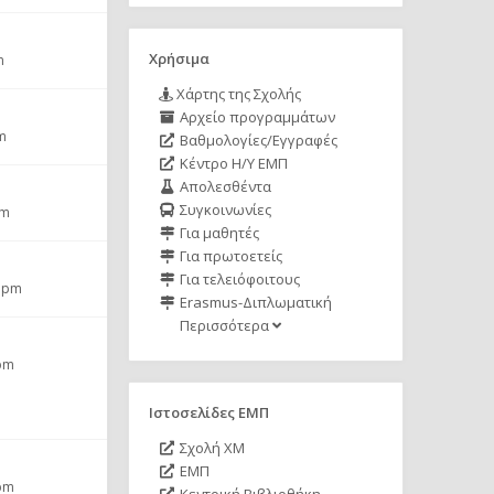
Χρήσιμα
m
Χάρτης της Σχολής
Αρχείο προγραμμάτων
m
Βαθμολογίες/Εγγραφές
Κέντρο Η/Υ ΕΜΠ
Απολεσθέντα
Συγκοινωνίες
pm
Για μαθητές
Για πρωτοετείς
Για τελειόφοιτους
4 pm
Erasmus-Διπλωματική
Περισσότερα
 pm
Ιστοσελίδες ΕΜΠ
Σχολή ΧΜ
ΕΜΠ
 pm