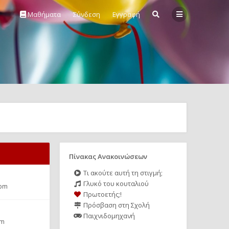
Μαθήματα
Σύνδεση
Εγγραφή
Πίνακας Ανακοινώσεων
Τι ακούτε αυτή τη στιγμή;
Γλυκό του κουταλιού
 pm
Πρωτοετής;!
Πρόσβαση στη Σχολή
Παιχνιδομηχανή
pm