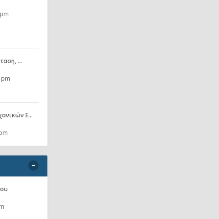
 pm
σταση, …
7 pm
χανικών Ε…
 pm
νου
pm