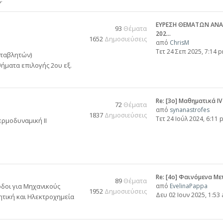
ΕΥΡΕΣΗ ΘΕΜΑΤΩΝ ΑΝΑ
93
Θέματα
202…
1652
Δημοσιεύσεις
από
ChrisM
Τετ 24 Σεπ 2025, 7:14 
εταβλητών)
ήματα επιλογής 2ου εξ.
Re: [3ο] Μαθηματικά IV
72
Θέματα
από
synanastrofes
1837
Δημοσιεύσεις
Τετ 24 Ιούλ 2024, 6:11 
ρμοδυναμική ΙΙ
Re: [4ο] Φαινόμενα Μ
89
Θέματα
δοι για Mηχανικούς
από
EvelinaPappa
1952
Δημοσιεύσεις
Δευ 02 Ιουν 2025, 1:53
ητική και Ηλεκτροχημεία