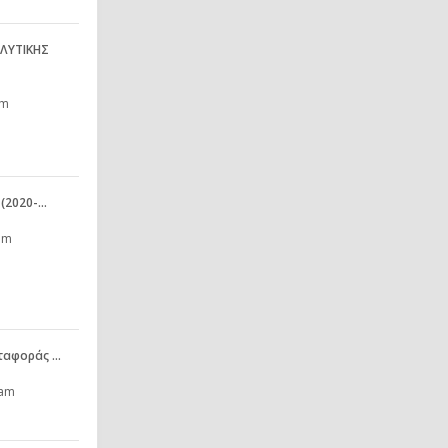
ΛΥΤΙΚΗΣ
pm
 (2020-…
pm
εταφοράς …
 am