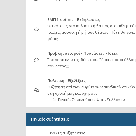
ΕΜΠ freetime - Εκδηλώσεις
Θα κάτσεις στο κυλικείο ή θα πας στο αθλητικό
παίξεις μουσική ή μήπως θέατρο; Πότε θα γίνει
φάμε;
Προβληματισμοί - Προτάσεις - Ιδέες
Έκφρασε εδώ τις ιδέες σου. Ξέρεις πόσοι άλλοι
σαν εσένα;;;
Πολιτική - Εξελίξεις
Συζήτηση επί των ευρύτερων συνδικαλιστικών
στη σχολή μας και όχι μόνο
Γενικές Συνελεύσεις Φοιτ. Συλλόγου
Γενικές συζητήσεις
Γενικές συζητήσεις