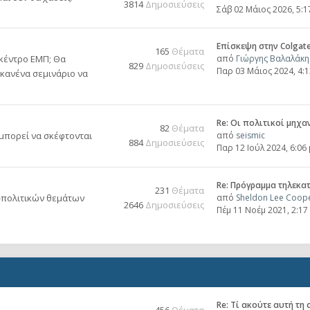
3814
Δημοσιεύσεις
Σάβ 02 Μάιος 2026, 5:
Επίσκεψη στην Colgate
165
Θέματα
 κέντρο ΕΜΠ; Θα
από
Γιώργης Βαλαλάκη
829
Δημοσιεύσεις
Παρ 03 Μάιος 2024, 4:
 κανένα σεμινάριο να
Re: Οι πολιτικοί μηχα
82
Θέματα
 μπορεί να σκέφτονται
από
seismic
884
Δημοσιεύσεις
Παρ 12 Ιούλ 2024, 6:06
Re: Πρόγραμμα τηλεκα
231
Θέματα
-πολιτικών θεμάτων
από
Sheldon Lee Coop
2646
Δημοσιεύσεις
Πέμ 11 Νοέμ 2021, 2:1
Re: Tί ακούτε αυτή τη 