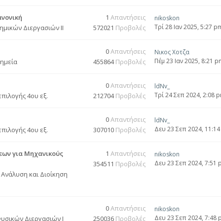
ανονική
1
Απαντήσεις
nikoskon
Τρί 28 Ιαν 2025, 5:27 p
ημικών Διεργασιών ΙΙ
572021
Προβολές
0
Απαντήσεις
Νικος Χοτζα
Πέμ 23 Ιαν 2025, 8:21 p
ημεία
455864
Προβολές
0
Απαντήσεις
ldNv_
Τρί 24 Σεπ 2024, 2:08 
πιλογής 4ου εξ.
212704
Προβολές
0
Απαντήσεις
ldNv_
Δευ 23 Σεπ 2024, 11:1
πιλογής 4ου εξ.
307010
Προβολές
εων για Μηχανικούς
1
Απαντήσεις
nikoskon
Δευ 23 Σεπ 2024, 7:51
354511
Προβολές
 Aνάλυση και Διοίκηση
0
Απαντήσεις
nikoskon
Δευ 23 Σεπ 2024, 7:48
υσικών Διεργασιών Ι
250036
Προβολές