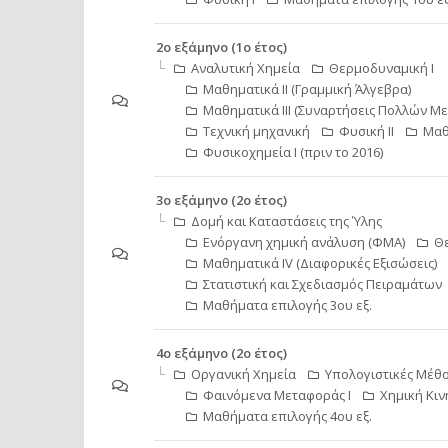
2ο εξάμηνο (1ο έτος)
Αναλυτική Χημεία
Θερμοδυναμική Ι
Μαθηματικά ΙΙ (Γραμμική Άλγεβρα)
Μαθηματικά ΙΙΙ (Συναρτήσεις Πολλών Μ
Τεχνική μηχανική
Φυσική ΙΙ
Μαθ
Φυσικοχημεία Ι (πριν το 2016)
3ο εξάμηνο (2ο έτος)
Δομή και Καταστάσεις της Ύλης
Ενόργανη χημική ανάλυση (ΦΜΑ)
Θε
Μαθηματικά ΙV (Διαφορικές Εξισώσεις)
Στατιστική και Σχεδιασμός Πειραμάτων
Μαθήματα επιλογής 3ου εξ.
4ο εξάμηνο (2ο έτος)
Οργανική Χημεία
Υπολογιστικές Mέθο
Φαινόμενα Μεταφοράς Ι
Χημική Κιν
Μαθήματα επιλογής 4ου εξ.