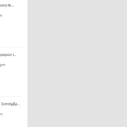
έματα Βι…
pm
υμερών (…
4 pm
η Σεπτέμβρ…
pm