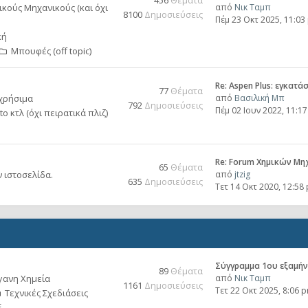
456
Θέματα
ικούς Μηχανικούς (και όχι
από
Νικ Ταμπ
8100
Δημοσιεύσεις
Πέμ 23 Οκτ 2025, 11:03
κή
Μπουφές (off topic)
Re: Aspen Plus: εγκατά
77
Θέματα
 χρήσιμα
από
Βασιλική Μπ
792
Δημοσιεύσεις
Πέμ 02 Ιουν 2022, 11:1
 κτλ (όχι πειρατικά πλιζ)
Re: Forum Χημικών Μη
65
Θέματα
ν ιστοσελίδα.
από
jtzig
635
Δημοσιεύσεις
Τετ 14 Οκτ 2020, 12:58
Σύγγραμμα 1ου εξαμή
89
Θέματα
γανη Χημεία
από
Νικ Ταμπ
1161
Δημοσιεύσεις
Τετ 22 Οκτ 2025, 8:06 
Τεχνικές Σχεδιάσεις
.