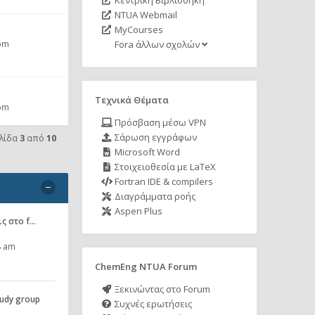
Κεντρική Βιβλιοθήκη
NTUA Webmail
MyCourses
 pm
Fora άλλων σχολών
Τεχνικά Θέματα
 pm
Πρόσβαση μέσω VPN
Σάρωση εγγράφων
λίδα
3
από
10
Microsoft Word
Στοιχειοθεσία με LaTeX
Fortran IDE & compilers
Διαγράμματα ροής
Aspen Plus
ις στο f…
8 am
ChemEng NTUA Forum
Ξεκινώντας στο Forum
udy group
Συχνές ερωτήσεις