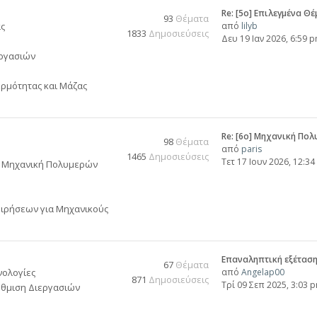
Re: [5ο] Επιλεγμένα Θ
93
Θέματα
ας
από
lilyb
1833
Δημοσιεύσεις
Δευ 19 Ιαν 2026, 6:59 
εργασιών
ρμότητας και Μάζας
Re: [6o] Mηχανική Πολ
98
Θέματα
από
paris
1465
Δημοσιεύσεις
Τετ 17 Ιουν 2026, 12:3
Μηχανική Πολυμερών
ειρήσεων για Μηχανικούς
Επαναληπτική εξέτασ
67
Θέματα
νολογίες
από
Angelap00
871
Δημοσιεύσεις
Τρί 09 Σεπ 2025, 3:03 
θμιση Διεργασιών