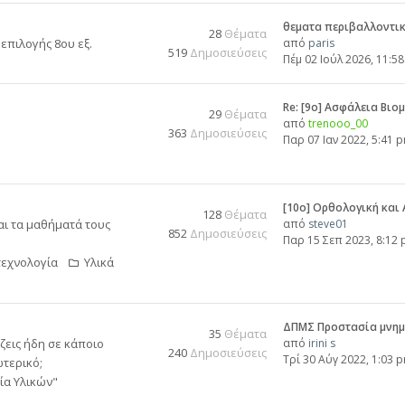
θεματα περιβαλλοντι
28
Θέματα
επιλογής 8ου εξ.
από
paris
519
Δημοσιεύσεις
Πέμ 02 Ιούλ 2026, 11:5
Re: [9ο] Ασφάλεια Βι
29
Θέματα
από
trenooo_00
363
Δημοσιεύσεις
Παρ 07 Ιαν 2022, 5:41 
[10o] Ορθολογική και
128
Θέματα
αι τα μαθήματά τους
από
steve01
852
Δημοσιεύσεις
Παρ 15 Σεπ 2023, 8:12
τεχνολογία
Υλικά
ΔΠΜΣ Προστασία μνημ
35
Θέματα
ζεις ήδη σε κάποιο
από
irini s
240
Δημοσιεύσεις
Τρί 30 Αύγ 2022, 1:03 
τερικό;
ία Υλικών"