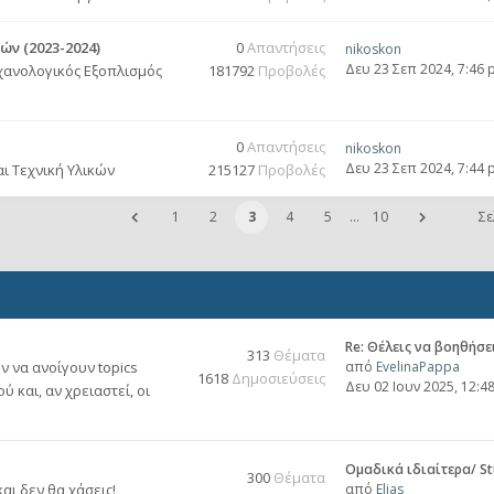
ν (2023-2024)
0
Απαντήσεις
nikoskon
Δευ 23 Σεπ 2024, 7:46
ανολογικός Εξοπλισμός
181792
Προβολές
0
Απαντήσεις
nikoskon
Δευ 23 Σεπ 2024, 7:44
ι Τεχνική Υλικών
215127
Προβολές
1
2
3
4
5
…
10
Σε
Re: Θέλεις να βοηθήσε
313
Θέματα
ν να ανοίγουν topics
από
EvelinaPappa
1618
Δημοσιεύσεις
Δευ 02 Ιουν 2025, 12:4
 και, αν χρειαστεί, οι
Ομαδικά ιδιαίτερα/ St
300
Θέματα
αι δεν θα χάσεις!
από
Elias