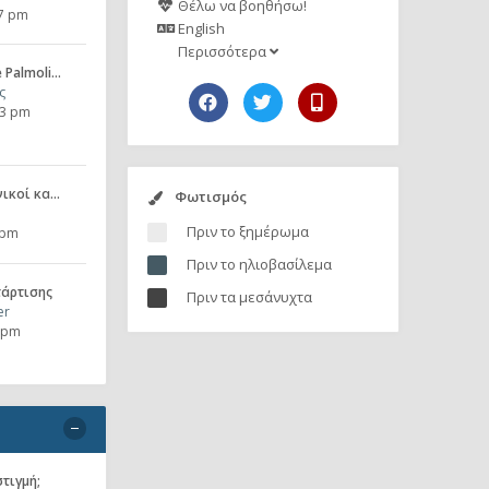
Θέλω να βοηθήσω!
17 pm
English
Περισσότερα
 Palmoli…
ς
13 pm
νικοί κα…
Φωτισμός
Πριν το ξημέρωμα
 pm
Πριν το ηλιοβασίλεμα
τάρτισης
Πριν τα μεσάνυχτα
er
7 pm
στιγμή;