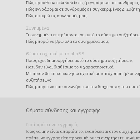
Πώς προσθέτω σελιδοδείκτες ή εγγράφομαι σε συνδρομές 
Πώς εγγράφομαι σε συνδρομές σε συγκεκριμένες Δ. Συζητή
Πώς αφαιρώ τις συνδρομές μου;
Συνημμένα
Τι συνημμένα επιτρέπονται σε αυτό το σύστημα συζητήσεω
Πώς μπορώ να βρω όλα τα συνημμένα μου;
Θέματα σχετικά με το phpBB
Ποιος έχει δημιουργήσει αυτό το σύστημα συζητήσεων;
Γιατί δεν είναι διαθέσιμο το Χ χαρακτηριστικό;
Με ποιον θα επικοινωνήσω σχετικά με κατάχρηση ή/και νομ
συζητήσεων;
Πώς μπορώ να επικοινωνήσω με τον διαχειριστή του συστ
Θέματα σύνδεσης και εγγραφής
Γιατί πρέπει να εγγραφώ;
Ίσως να μην είναι απαραίτητο, εναπόκειται στον διαχειρι
πρέπει να εγγραφείτε προκειμένου να αναρτήσετε μηνύμα