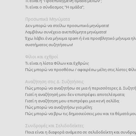
Τι είναι η “Προεπιλεγμένη ομάδα μελών”;
Τι είναι ο σύνδεσμος "Η ομάδα”;
Προσωπικά Μηνύματα
Δεν μπορώ να στείλω προσωπικά μηνύματα!
Λαμβάνω συνέχεια ανεπιθύμητα μηνύματα!
Έχω λάβει ένα μήνυμα spam ή ένα προσβλητικό μήνυμα ηλ
συστήματος συζητήσεων!
Φίλοι και εχθροί
Τι είναι η λίστα Φίλων και Εχθρών;
Πώς μπορώ να προσθέσω / αφαιρέσω μέλη στις λίστες Φίλ
Αναζήτηση στις Δ. Συζητήσεις
Πώς μπορώ να αναζητήσω σε μια ή περισσότερες Δ. Συζητή
Γιατί η αναζήτησή μου δεν επιστρέφει αποτελέσματα;
Γιατί η αναζήτηση μου επιστρέφει μια κενή σελίδα;
Πώς μπορώ να αναζητήσω για μέλη;
Πώς μπορώ να βρω τις δημοσιεύσεις μου και τα θέματά μου
Συνδρομές και Σελιδοδείκτες
Ποια είναι η διαφορά ανάμεσα σε σελιδοδείκτη και συνδρο