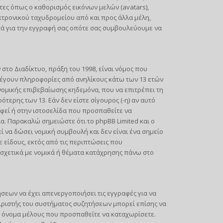
τες όπως ο καθορισμός εικόνων μελών (avatars),
ρονικού ταχυδρομείου από και προς άλλα μέλη,
τά για την εγγραφή σας οπότε σας συμβουλεύουμε να
ο Διαδίκτυο, πράξη του 1998, είναι νόμος που
λέγουν πληροφορίες από ανηλίκους κάτω των 13 ετών
νομικής επιβεβαίωσης κηδεμόνα, που να επιτρέπει τη
ερης των 13. Εάν δεν είστε σίγουρος (-η) αν αυτό
αφεί ή στην ιστοσελίδα που προσπαθείτε να
α. Παρακαλώ σημειώστε ότι το phpBB Limited και ο
 να δώσει νομική συμβουλή και δεν είναι ένα σημείο
είδους, εκτός από τις περιπτώσεις που
σχετικά με νομικά ή θέματα κατάχρησης πάνω στο
ήσεων να έχει απενεργοποιήσει τις εγγραφές για να
ιριστής του συστήματος συζητήσεων μπορεί επίσης να
το όνομα μέλους που προσπαθείτε να καταχωρίσετε.