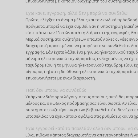
Επικοινωνήστε με κάποιον διαχειριστή του συστήματος συ
Έχω κάνει εγγραφή, αλλά δεν μπορώ να συνδεθώ!
Πρώτα, ελέγξτε το όνομα μέλους και τον κωδικό πρόσβασής 
πράγματα μπορεί να έχει συμβεί. Εάν η υποστήριξη διακήρυ
είστε κάτω των 13 ετών κατά τη διάρκεια της εγγραφής, θα 
Μερικά συστήματα συζητήσεων απαιτούν όλες οι νέες εγγρα
διαχειριστή προκειμένου να μπορέσετε να συνδεθείτε. Αυτ
εγγραφής. Εάν έχετε λάβει ένα μήνυμα ηλεκτρονικού ταχυδ
μήνυμα ηλεκτρονικού ταχυδρομείου, ενδεχομένως να έχετ
ταχυδρομείου ή το μήνυμα ηλεκτρονικού ταχυδρομείου, έχε
σίγουρος (-η) ότι η διεύθυνση ηλεκτρονικού ταχυδρομείο
επικοινωνήσετε με έναν διαχειριστή.
Γιατί δεν μπορώ να συνδεθώ;
Υπάρχουν διάφοροι λόγοι για τους οποίους αυτό θα μπορού
μέλους και ο κωδικός πρόσβασής σας είναι σωστά. Αν είναι
συστήματος συζητήσεων για να βεβαιωθείτε ότι δεν έχετε α
ιστοσελίδας να έχει κάποιο σφάλμα στις ρυθμίσεις και να χ
Έχω εγγραφεί κατά το παρελθόν αλλά δεν μπορώ να σ
Είναι πιθανό κάποιος διαχειριστής να απενεργοποίησε ή να