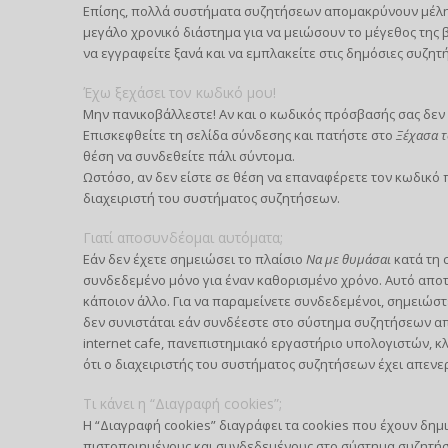
Επίσης, πολλά συστήματα συζητήσεων απομακρύνουν μέλη 
μεγάλο χρονικό διάστημα για να μειώσουν το μέγεθος της
να εγγραφείτε ξανά και να εμπλακείτε στις δημόσιες συζητή
Έχω ξεχάσει τον κωδικό μου!
Μην πανικοβάλλεστε! Αν και ο κωδικός πρόσβασής σας δεν 
Επισκεφθείτε τη σελίδα σύνδεσης και πατήστε στο
Ξέχασα τ
θέση να συνδεθείτε πάλι σύντομα.
Ωστόσο, αν δεν είστε σε θέση να επαναφέρετε τον κωδικό
διαχειριστή του συστήματος συζητήσεων.
Γιατί αποσυνδέομαι αυτόματα;
Εάν δεν έχετε σημειώσει το πλαίσιο
Να με θυμάσαι
κατά τη 
συνδεδεμένο μόνο για έναν καθορισμένο χρόνο. Αυτό απο
κάποιον άλλο. Για να παραμείνετε συνδεδεμένοι, σημειώστ
δεν συνιστάται εάν συνδέεστε στο σύστημα συζητήσεων από
internet cafe, πανεπιστημιακό εργαστήριο υπολογιστών, κλ
ότι ο διαχειριστής του συστήματος συζητήσεων έχει απενε
Τι κάνει η “Διαγραφή cookies”;
Η “Διαγραφή cookies” διαγράφει τα cookies που έχουν δημ
πιστοποιημένους και συνδεδεμένους στο σύστημα συζητήσε