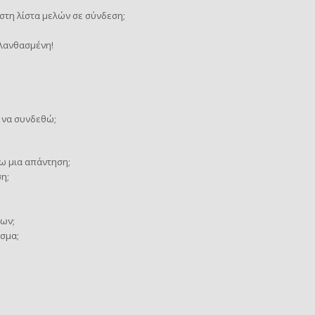
τη λίστα μελών σε σύνδεση;
 λανθασμένη!
 να συνδεθώ;
ω μια απάντηση;
η;
ων;
σμα;