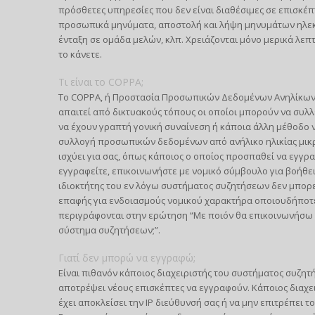
πρόσθετες υπηρεσίες που δεν είναι διαθέσιμες σε επισκέπ
προσωπικά μηνύματα, αποστολή και λήψη μηνυμάτων ηλεκτ
ένταξη σε ομάδα μελών, κλπ. Χρειάζονται μόνο μερικά λεπ
το κάνετε.
Τι είναι το COPPA;
Το COPPA, ή Προστασία Προσωπικών Δεδομένων Ανηλίκων στ
απαιτεί από δικτυακούς τόπους οι οποίοι μπορούν να συλ
να έχουν γραπτή γονική συναίνεση ή κάποια άλλη μέθοδο 
συλλογή προσωπικών δεδομένων από ανήλικο ηλικίας μικρότ
ισχύει για σας, όπως κάποιος ο οποίος προσπαθεί να εγγρ
εγγραφείτε, επικοινωνήστε με νομικό σύμβουλο για βοήθει
ιδιοκτήτης του εν λόγω συστήματος συζητήσεων δεν μπορεί
επαφής για ενδοιασμούς νομικού χαρακτήρα οποιουδήποτε 
περιγράφονται στην ερώτηση “Με ποιόν θα επικοινωνήσω 
σύστημα συζητήσεων;”.
Γιατί δεν μπορώ να εγγραφώ;
Είναι πιθανόν κάποιος διαχειριστής του συστήματος συζητ
αποτρέψει νέους επισκέπτες να εγγραφούν. Κάποιος διαχε
έχει αποκλείσει την IP διεύθυνσή σας ή να μην επιτρέπει 