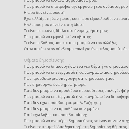
Πώς μπορώ να αλλάξω τις ρυθμίσεις μου;
Πώς μπορώ να αποτρέψω την εμφάνιση του ονόματος μου σ
Η ώρα δεν είναι σωστή!
Έχω αλλάξει τη ζώνη ώρας και η ώρα εξακολουθεί να είναι
Η γλώσσα μου δεν είναι στη λίστα!
Τι είναι οι εικόνες δίπλα στο όνομα χρήστη μου;
Πώς μπορώ να εμφανίσω ένα άβαταρ;
Τι είναι ο βαθμός μου και πώς μπορώ να τον αλλάξω;
Όταν πατάω στον σύνδεσμο email για ένα μέλος μου ζητάει
Θέματα δημοσίευσης
Πώς μπορώ να δημιουργήσω ένα νέο θέμα ή να δημοσιεύσ
Πώς μπορώ να επεξεργαστώ ή να διαγράψω μια δημοσίευσ
Πώς προσθέτω μια υπογραφή στη δημοσίευση μου;
Πώς δημιουργώ ένα δημοψήφισμα;
Γιατί δεν μπορώ να προσθέσω περισσότερες επιλογές ψήφ
Πώς μπορώ να επεξεργαστώ ή να διαγράψω ένα δημοψήφι
Γιατί δεν έχω πρόσβαση σε μια Δ. Συζήτηση;
Γιατί δεν μπορώ να προσθέσω συνημμένα;
Γιατί έχω λάβει μια προειδοποίηση;
Πώς μπορώ να αναφέρω δημοσιεύσεις σε έναν συντονιστή;
Τι είναι το κουμπί “Αποθήκευση” στη δημοσίευση θέματος;