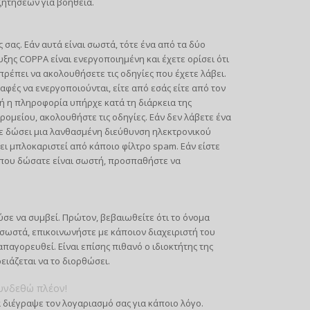
ζητήσεων για βοήθεια.
σας. Εάν αυτά είναι σωστά, τότε ένα από τα δύο
ξης COPPA είναι ενεργοποιημένη και έχετε ορίσει ότι
πρέπει να ακολουθήσετε τις οδηγίες που έχετε λάβει.
φές να ενεργοποιούνται, είτε από εσάς είτε από τον
ή η πληροφορία υπήρχε κατά τη διάρκεια της
ρομείου, ακολουθήστε τις οδηγίες. Εάν δεν λάβετε ένα
ε δώσει μια λανθασμένη διεύθυνση ηλεκτρονικού
ι μπλοκαριστεί από κάποιο φίλτρο spam. Εάν είστε
υ που δώσατε είναι σωστή, προσπαθήστε να
σε να συμβεί. Πρώτον, βεβαιωθείτε ότι το όνομα
 σωστά, επικοινωνήστε με κάποιον διαχειριστή του
παγορευθεί. Είναι επίσης πιθανό ο ιδιοκτήτης της
ρειάζεται να το διορθώσει.
υνδεθώ πλέον!
 διέγραψε τον λογαριασμό σας για κάποιο λόγο.