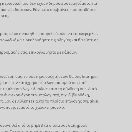
περιοδικά που δεν έχουν δημοσιεύσει μηνύματα για
 βάσης δεδομένων. Εάν αυτό συμβαίνει, προσπαθήστε
σεις.
μπορεί να ανακτηθεί, μπορεί εύκολα να επαναφερθεί.
ον κωδικό μου
. Ακολουθήστε τις οδηγίες και θα είστε σε
 πρόσβασής σας, επικοινωνήστε με κάποιον
σύνδεση σας, το σύστημα συζητήσεων θα σας διατηρεί
τρέπει την κατάχρηση του λογαριασμού σας από
ε το πλαίσιο
Να με θυμάσαι
κατά τη σύνδεση σας. Αυτό
 έναν κοινόχρηστο υπολογιστή, π.χ. βιβλιοθήκη,
π. Εάν δεν βλέπετε αυτό το πλαίσιο επιλογής σημαίνει
ργοποιήσει αυτό το χαρακτηριστικό.
ιουργηθεί από το phpBB τα οποία σας διατηρούν
ων. Τα cookies παρέχουν επίσης λειτουργίες όπως η