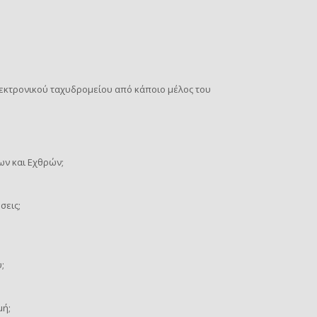
εκτρονικού ταχυδρομείου από κάποιο μέλος του
ων και Εχθρών;
σεις;
;
μή;