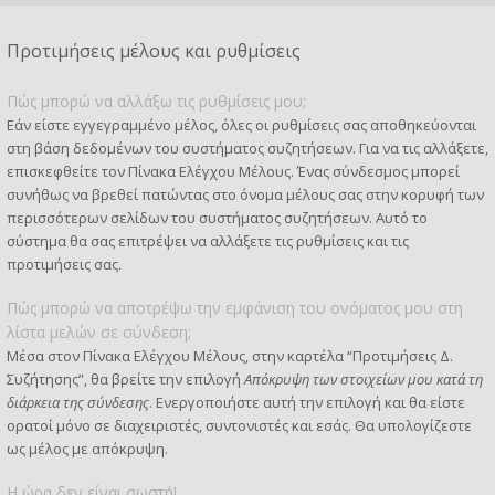
Προτιμήσεις μέλους και ρυθμίσεις
Πώς μπορώ να αλλάξω τις ρυθμίσεις μου;
Εάν είστε εγγεγραμμένο μέλος, όλες οι ρυθμίσεις σας αποθηκεύονται
στη βάση δεδομένων του συστήματος συζητήσεων. Για να τις αλλάξετε,
επισκεφθείτε τον Πίνακα Ελέγχου Μέλους. Ένας σύνδεσμος μπορεί
συνήθως να βρεθεί πατώντας στο όνομα μέλους σας στην κορυφή των
περισσότερων σελίδων του συστήματος συζητήσεων. Αυτό το
σύστημα θα σας επιτρέψει να αλλάξετε τις ρυθμίσεις και τις
προτιμήσεις σας.
Πώς μπορώ να αποτρέψω την εμφάνιση του ονόματος μου στη
λίστα μελών σε σύνδεση;
Μέσα στον Πίνακα Ελέγχου Μέλους, στην καρτέλα “Προτιμήσεις Δ.
Συζήτησης”, θα βρείτε την επιλογή
Απόκρυψη των στοιχείων μου κατά τη
διάρκεια της σύνδεσης
. Ενεργοποιήστε αυτή την επιλογή και θα είστε
ορατοί μόνο σε διαχειριστές, συντονιστές και εσάς. Θα υπολογίζεστε
ως μέλος με απόκρυψη.
Η ώρα δεν είναι σωστή!