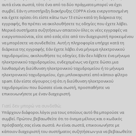
αυτά είναι σωστά, τότε ένα από τα δύο πράγματα μπορεί να έχει
συμβεί. Εάν η υποστήριξη διακήρυξης COPPA είναι ενεργοποιημένη
και έχετε ορίσει ότι είστε κάτω των 13 ετών κατά τη διάρκεια της
εγγραφής, θα πρέπει να ακολουθήσετε τις οδηγίες που έχετε λάβει.
Μερικά συστήματα συζητήσεων απαιτούν όλες οι νέες εγγραφές να
ενεργοποιούνται, είτε από εσάς είτε από τον διαχειριστή προκειμένου
να μπορέσετε να συνδεθείτε. Αυτή η πληροφορία υπήρχε κατά τη
διάρκεια της εγγραφής. Εάν έχετε λάβει ένα μήνυμα ηλεκτρονικού
ταχυδρομείου, ακολουθήστε τις οδηγίες. Εάν δεν λάβετε ένα μήνυμα
ηλεκτρονικού ταχυδρομείου, ενδεχομένως να έχετε δώσει μια
λανθασμένη διεύθυνση ηλεκτρονικού ταχυδρομείου ή το μήνυμα
ηλεκτρονικού ταχυδρομείου, έχει μπλοκαριστεί από κάποιο φίλτρο
spam. Εάν είστε σίγουρος (-η) ότι η διεύθυνση ηλεκτρονικού
ταχυδρομείου που δώσατε είναι σωστή, προσπαθήστε να
επικοινωνήσετε με έναν διαχειριστή.
Γιατί δεν μπορώ να συνδεθώ;
Υπάρχουν διάφοροι λόγοι για τους οποίους αυτό θα μπορούσε να
συμβεί. Πρώτον, βεβαιωθείτε ότι το όνομα μέλους και ο κωδικός
πρόσβασής σας είναι σωστά. Αν είναι σωστά, επικοινωνήστε με
κάποιον διαχειριστή του συστήματος συζητήσεων για να βεβαιωθείτε