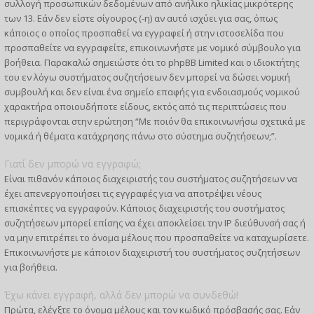
συλλογή προσωπικών δεδομένων από ανήλικο ηλικίας μικρότερης
των 13. Εάν δεν είστε σίγουρος (-η) αν αυτό ισχύει για σας, όπως
κάποιος ο οποίος προσπαθεί να εγγραφεί ή στην ιστοσελίδα που
προσπαθείτε να εγγραφείτε, επικοινωνήστε με νομικό σύμβουλο για
βοήθεια. Παρακαλώ σημειώστε ότι το phpBB Limited και ο ιδιοκτήτης
του εν λόγω συστήματος συζητήσεων δεν μπορεί να δώσει νομική
συμβουλή και δεν είναι ένα σημείο επαφής για ενδοιασμούς νομικού
χαρακτήρα οποιουδήποτε είδους, εκτός από τις περιπτώσεις που
περιγράφονται στην ερώτηση “Με ποιόν θα επικοινωνήσω σχετικά με
νομικά ή θέματα κατάχρησης πάνω στο σύστημα συζητήσεων;”.
Γιατί δεν μπορώ να εγγραφώ;
Είναι πιθανόν κάποιος διαχειριστής του συστήματος συζητήσεων να
έχει απενεργοποιήσει τις εγγραφές για να αποτρέψει νέους
επισκέπτες να εγγραφούν. Κάποιος διαχειριστής του συστήματος
συζητήσεων μπορεί επίσης να έχει αποκλείσει την IP διεύθυνσή σας ή
να μην επιτρέπει το όνομα μέλους που προσπαθείτε να καταχωρίσετε.
Επικοινωνήστε με κάποιον διαχειριστή του συστήματος συζητήσεων
για βοήθεια.
Έχω κάνει εγγραφή, αλλά δεν μπορώ να συνδεθώ!
Πρώτα, ελέγξτε το όνομα μέλους και τον κωδικό πρόσβασής σας. Εάν