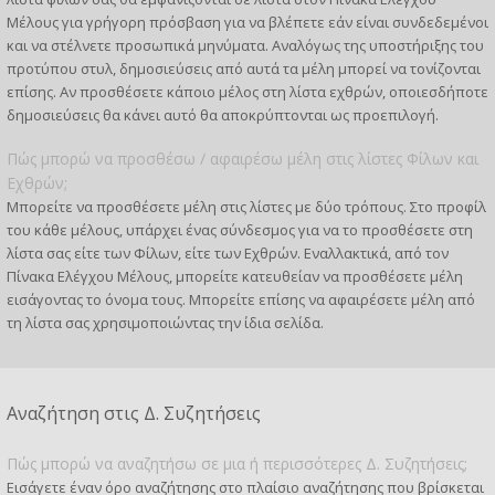
Μέλους για γρήγορη πρόσβαση για να βλέπετε εάν είναι συνδεδεμένοι
και να στέλνετε προσωπικά μηνύματα. Αναλόγως της υποστήριξης του
προτύπου στυλ, δημοσιεύσεις από αυτά τα μέλη μπορεί να τονίζονται
επίσης. Αν προσθέσετε κάποιο μέλος στη λίστα εχθρών, οποιεσδήποτε
δημοσιεύσεις θα κάνει αυτό θα αποκρύπτονται ως προεπιλογή.
Πώς μπορώ να προσθέσω / αφαιρέσω μέλη στις λίστες Φίλων και
Εχθρών;
Μπορείτε να προσθέσετε μέλη στις λίστες με δύο τρόπους. Στο προφίλ
του κάθε μέλους, υπάρχει ένας σύνδεσμος για να το προσθέσετε στη
λίστα σας είτε των Φίλων, είτε των Εχθρών. Εναλλακτικά, από τον
Πίνακα Ελέγχου Μέλους, μπορείτε κατευθείαν να προσθέσετε μέλη
εισάγοντας το όνομα τους. Μπορείτε επίσης να αφαιρέσετε μέλη από
τη λίστα σας χρησιμοποιώντας την ίδια σελίδα.
Αναζήτηση στις Δ. Συζητήσεις
Πώς μπορώ να αναζητήσω σε μια ή περισσότερες Δ. Συζητήσεις;
Εισάγετε έναν όρο αναζήτησης στο πλαίσιο αναζήτησης που βρίσκεται