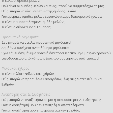
Τι είναι οι ομάδες μελών;
Πού είναι οι ομάδες μελών και πώς μπορώ να συμμετάσχω σε μια;
Πώς μπορώ να γίνω συντονιστής ομάδας μελών;
Γιατί μερικές ομάδες μελών εμφανίζονται με διαφορετικό χρώμα;
Τι είναι η “Προεπιλεγμένη ομάδα μελών”;
Τι είναι ο σύνδεσμος "Η ομάδα”;
Προσωπικά Μηνύματα
Δεν μπορώ να στείλω προσωπικά μηνύματα!
Λαμβάνω συνέχεια ανεπιθύμητα μηνύματα!
Έχω λάβει ένα μήνυμα spam ή ένα προσβλητικό μήνυμα ηλεκτρονικού
ταχυδρομείου από κάποιο μέλος του συστήματος συζητήσεων!
Φίλοι και εχθροί
Τι είναι η λίστα Φίλων και Εχθρών;
Πώς μπορώ να προσθέσω / αφαιρέσω μέλη στις λίστες Φίλων και
Εχθρών;
Αναζήτηση στις Δ. Συζητήσεις
Πώς μπορώ να αναζητήσω σε μια ή περισσότερες Δ. Συζητήσεις;
Γιατί η αναζήτησή μου δεν επιστρέφει αποτελέσματα;
Γιατί η αναζήτηση μου επιστρέφει μια κενή σελίδα;