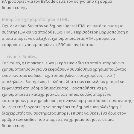
πληροφορίες για τον BBCode δείτε τον οδηγό από τη φόρμα
δημοσίευσης.
Μπορώ να χρησιμοποιήσω HTML;
Όχι. Δεν είναι δυνατόν να δημοσιεύσετε HTML σε αυτό το σύστημα
συζητήσεων και να αποδοθεί ως HTML. Περισσότερη μορφοποίηση η
οποία μπορεί να διεξαχθεί χρησιμοποιώντας HTML μπορεί να
εφαρμοστεί χρησιμοποιώντας BBCode αντί αυτού.
Τι είναι τα Smilies;
Τα Smilies, ή Emoticons, είναι μικρά εικονίδια τα οποία μπορούν να
χρησιμοποιηθούν για να εκφράσουν συναίσθημα χρησιμοποιώντας
έναν σύντομο κώδικα, π.χ. :) υποδηλώνει ευτυχισμένος, ενώ :(
υποδηλώνει λυπημένος. Η πλήρης λίστα των εικονιδίων μπορεί να
εμφανιστεί στη φόρμα δημοσίευσης. Προσπαθήστε να μη
χρησιμοποιείτε καταχρηστικώς τα smilies, καθώς μπορεί να
καταστήσουν μια δημοσίευση μη αναγνώσιμη και κάποιος συντονιστής
ίσως να επεξεργαστεί ή να αφαιρέσει τη δημοσίευση ολόκληρη. Ο
διαχειριστής του συστήματος μπορεί επίσης να θέσει ένα όριο στον
αριθμό των smilies που μπορείτε να χρησιμοποιήσετε σε μια
δημοσίευση.