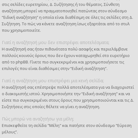
στις σελίδες ευρετηρίου, Δ. Συζήτησης ή του θέματος. Σύνθετη
αναζήτηση μπορεί να πραγματοποιηθεί πατώντας στον σύνδεσμο
“Ειδική αναζήτηση” η οποία είναι διαθέσιμη σε όλες τις σελίδες στη Δ.
Συζήτηση. Το πώς να κάνετε αναζήτηση ίσως εξαρτάται από το στυλ
που χρησιμοποιείτε.
Γιατί η αναζήτησή μου δεν επιστρέφει αποτελέσματα;
Η αναζήτησή σας ήταν πιθανότατα πολύ ασαφής και περιελάμβανε
πολλούς κοινούς όρους που δεν έχουν καταχωρηθεί στο ευρετήριο
από το phpBB. Γίνετε πιο συγκεκριμένοι και χρησιμοποιήσετε τις
επιλογές που είναι διαθέσιμες στην “Ειδική αναζήτηση”.
Γιατί η αναζήτηση μου επιστρέφει μια κενή σελίδα;
Η αναζήτησή σας επέστρεψε πολλά αποτελέσματα για να διαχειριστεί
ο διακομιστής ιστού. Χρησιμοποιήστε την “Ειδική αναζήτηση” και να
είστε πιο συγκεκριμένοι στους όρους που χρησιμοποιούνται και τις Δ.
Συζητήσεις στις οποίες θέλετε να γίνει η αναζήτηση.
Πώς μπορώ να αναζητήσω για μέλη;
Επισκεφθείτε τη σελίδα "Μέλη" και πατήστε στον σύνδεσμο “Εύρεση
μέλους”.