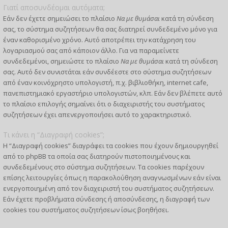
Γιατί αποσυνδέομαι αυτόματα;
Εάν δεν έχετε σημειώσει το πλαίσιο
Να με θυμάσαι
κατά τη σύνδεση
σας, το σύστημα συζητήσεων θα σας διατηρεί συνδεδεμένο μόνο για
έναν καθορισμένο χρόνο. Αυτό αποτρέπει την κατάχρηση του
λογαριασμού σας από κάποιον άλλο. Για να παραμείνετε
συνδεδεμένοι, σημειώστε το πλαίσιο
Να με θυμάσαι
κατά τη σύνδεση
σας. Αυτό δεν συνιστάται εάν συνδέεστε στο σύστημα συζητήσεων
από έναν κοινόχρηστο υπολογιστή, π.χ. βιβλιοθήκη, internet cafe,
πανεπιστημιακό εργαστήριο υπολογιστών, κλπ. Εάν δεν βλέπετε αυτό
το πλαίσιο επιλογής σημαίνει ότι ο διαχειριστής του συστήματος
συζητήσεων έχει απενεργοποιήσει αυτό το χαρακτηριστικό.
Τι κάνει η “Διαγραφή cookies”;
Η “Διαγραφή cookies” διαγράφει τα cookies που έχουν δημιουργηθεί
από το phpBB τα οποία σας διατηρούν πιστοποιημένους και
συνδεδεμένους στο σύστημα συζητήσεων. Τα cookies παρέχουν
επίσης λειτουργίες όπως η παρακολούθηση αναγνωσμένων εάν είναι
ενεργοποιημένη από τον διαχειριστή του συστήματος συζητήσεων.
Εάν έχετε προβλήματα σύνδεσης ή αποσύνδεσης, η διαγραφή των
cookies του συστήματος συζητήσεων ίσως βοηθήσει.