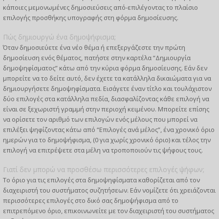
κάποιες μεμονωμένες δημοσιεύσεις από-επιλέγοντας το πλαίσιο
επιλογής προσθήκης υπογραφής στη φόρμα δημοσίευσης.
Πώς δημιουργώ ένα δημοψήφισμα;
Όταν δημοσιεύετε ένα νέο θέμα ή επεξεργάζεστε την πρώτη
δημοσίευση ενός θέματος, πατήστε στην καρτέλα “Δημιουργία
δημοψηφίσματος” κάτω από την κύρια φόρμα δημοσίευσης. Εάν δεν
μπορείτε να το δείτε αυτό, δεν έχετε τα κατάλληλα δικαιώματα για να
δημιουργήσετε δημοψηφίσματα. Εισάγετε έναν τίτλο και τουλάχιστον
δύο επιλογές στα κατάλληλα πεδία, διασφαλίζοντας κάθε επιλογή να
είναι σε ξεχωριστή γραμμή στην περιοχή κειμένου. Μπορείτε επίσης
να ορίσετε τον αριθμό των επιλογών ενός μέλους που μπορεί να
επιλέξει ψηφίζοντας κάτω από “Επιλογές ανά μέλος”, ένα χρονικό όριο
ημερών για το δημοψήφισμα, (0 για χωρίς χρονικό όριο) και τέλος την
επιλογή να επιτρέψετε στα μέλη να τροποποιούν τις ψήφους τους.
Γιατί δεν μπορώ να προσθέσω περισσότερες επιλογές ψήφων;
Το όριο για τις επιλογές στα δημοψηφίσματα καθορίζεται από τον
διαχειριστή του συστήματος συζητήσεων. Εάν νομίζετε ότι χρειάζονται
περισσότερες επιλογές στο δικό σας δημοψήφισμα από το
επιτρεπόμενο όριο, επικοινωνείτε με τον διαχειριστή του συστήματος