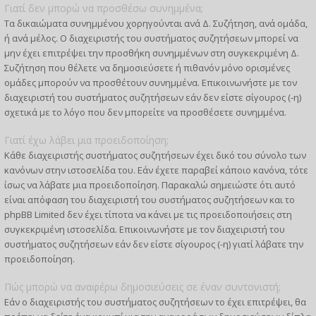
Γιατί δεν μπορώ να προσθέσω συνημμένα;
Τα δικαιώματα συνημμένου χορηγούνται ανά Δ. Συζήτηση, ανά ομάδα,
ή ανά μέλος. Ο διαχειριστής του συστήματος συζητήσεων μπορεί να
μην έχει επιτρέψει την προσθήκη συνημμένων στη συγκεκριμένη Δ.
Συζήτηση που θέλετε να δημοσιεύσετε ή πιθανόν μόνο ορισμένες
ομάδες μπορούν να προσθέτουν συνημμένα. Επικοινωνήστε με τον
διαχειριστή του συστήματος συζητήσεων εάν δεν είστε σίγουρος (-η)
σχετικά με το λόγο που δεν μπορείτε να προσθέσετε συνημμένα.
Γιατί έχω λάβει μια προειδοποίηση;
Κάθε διαχειριστής συστήματος συζητήσεων έχει δικό του σύνολο των
κανόνων στην ιστοσελίδα του. Εάν έχετε παραβεί κάποιο κανόνα, τότε
ίσως να λάβατε μια προειδοποίηση. Παρακαλώ σημειώστε ότι αυτό
είναι απόφαση του διαχειριστή του συστήματος συζητήσεων και το
phpBB Limited δεν έχει τίποτα να κάνει με τις προειδοποιήσεις στη
συγκεκριμένη ιστοσελίδα. Επικοινωνήστε με τον διαχειριστή του
συστήματος συζητήσεων εάν δεν είστε σίγουρος (-η) γιατί λάβατε την
προειδοποίηση.
Πώς μπορώ να αναφέρω δημοσιεύσεις σε έναν συντονιστή;
Εάν ο διαχειριστής του συστήματος συζητήσεων το έχει επιτρέψει, θα