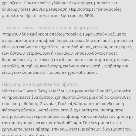
χρειάζεστε. Εάν το πακέτο γλώσσας δεν υπάρχει, μπορείτε να
δημιουργήσετε μια νέα μετάφραση. Περισσότερες πληροφορίες
μπορείτε να βρείτε στην ιστοσελίδα του
phpBB
®.
Τι είναι οι εικόνες δίπλα στο όνομα χρήστη μου;
Υπάρχουν δύο εικόνες οι οποίες μπορεί να εμφανιστούν μαζί με το
όνομα μέλους στην προβολή δημοσιεύσεων. Μια από αυτές μπορεί να
είναι μια εικόνα που σχετίζεται με το βαθμό σας, γενικώς με τη μορφή
των άστρων, τετραγώνων ή κουκίδων, υποδεικνύοντας πόσες
δημοσιεύσεις έχετε κάνει ή το αξίωμα σας στο σύστημα συζητήσεων.
Μια άλλη, συνήθως μεγαλύτερη, εικόνα είναι γνωστή ως άβαταρ και
είναι γενικώς μοναδική, προσωπική για κάθε μέλος.
Πώς μπορώ να εμφανίσω ένα άβαταρ;
Μέσα στον Πίνακα Ελέγχου Μέλους, στην καρτέλα “Προφίλ”, μπορείτε
να προσθέσετε ένα άβαταρ, χρησιμοποιώντας μια από τις ακόλουθες
τέσσερις μεθόδους: Gravatar, Γκαλερί, Φόρτωση από σύνδεσμο ή
Φόρτωση άβαταρ. Εναπόκειται στον διαχειριστή του συστήματος
συζητήσεων να ενεργοποιήσει τα άβαταρ και να επιλέξει τον τρόπο με
τον οποίο μπορεί να καταστούν διαθέσιμα. Εάν δεν μπορείτε να
χρησιμοποιήσετε άβαταρ, επικοινωνήστε με κάποιον διαχειριστή του
συστήματος συζητήσεων.