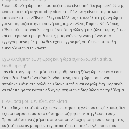
Είναι πιθανό η ώρα που εμφανίζεται να είναι από διαφορετική ζώνης
ώρας από αυτή στην οποία βρίσκεστε. Εάν αυτή είναι η περίπτωση,
επισκεφθείτε τον Πίνακα Ελέγχου Μέλους και αλλάξτε τη ζώνη ώρας
για να ταιριάζει στην περιοχή σας, π.χ. Λονδίνο, Παρίσι, Νέα Υόρκη,
Σίδνεϋ, κλπ. Παρακαλώ σημειώστε ότι η αλλαγή της ζώνης ώρας, όπως
και οι περισσότερες ρυθμίσεις, μπορούν να γίνουν μόνον από
εγγεγραμμένα μέλη. Εάν δεν έχετε εγγραφεί, αυτή είναι μια καλή
ευκαιρία για να το κάνετε.
Έχω αλλάξει τη ζώνη ώρας και η ώρα εξακολουθεί να είναι
λανθασμένη!
Εάν είστε σίγουρος (-η) ότι έχετε ρυθμίσει τη ζώνη ώρας σωστά και η
ώρα εξακολουθεί να είναι λανθασμένη, τότε ή ώρα που είναι
αποθηκευμένη στο ρολόι του διακομιστή είναι εσφαλμένη. Παρακαλώ
να ειδοποιήσετε κάποιον διαχειριστή για να διορθώσει το πρόβλημα.
Η γλώσσα μου δεν είναι στη λίστα!
Είτε ο διαχειριστής δεν έχει εγκαταστήσει τη γλώσσα σας ή κανείς δεν
έχει μεταφράσει αυτό το σύστημα συζητήσεων στη γλώσσα σας.
Προσπαθήστε να ζητήσετε από κάποιον διαχειριστή του συστήματος
συζητήσεων αν μπορεί να εγκαταστήσει το πακέτο γλώσσας που