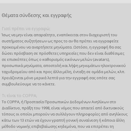
Θέματα σύνδεσης και εγγραφής
Γιατί πρέπει να εγγραφώ;
Ίσως να μην είναι απαραίτητο, εναπόκειται στον διαχειριστή του
συστήματος συζητήσεων ως προς το αν θα πρέπει να εγγραφείτε
προκειμένου να αναρτήσετε μηνύματα. Ωστόσο, η εγγραφή θα σας
δώσει πρόσβαση σε πρόσθετες υπηρεσίες που δεν είναι διαθέσιμες
σε επισκέπτες όπως ο καθορισμός εικόνων μελών (avatars),
προσωπικά μηνύματα, αποστολή και λήψη μηνυμάτων ηλεκτρονικού
ταχυδρομείου από και προς άλλα μέλη, ένταξη σε ομάδα μελών, κλπ.
Χρειάζονται μόνο μερικά λεπτά για την εγγραφή σας οπότε σας
συμβουλεύουμε να το κάνετε.
Τι είναι το COPPA;
Το COPPA, ή Προστασία Προσωπικών Δεδομένων Ανηλίκων στο
Διαδίκτυο, πράξη του 1998, είναι νόμος που απαιτεί από δικτυακούς
τόπους οι οποίοι μπορούν να συλλέγουν πληροφορίες από ανηλίκους
κάτω των 13 ετών να έχουν γραπτή γονική συναίνεση ή κάποια άλλη
μέθοδο νομικής επιβεβαίωσης κηδεμόνα, που να επιτρέπει τη