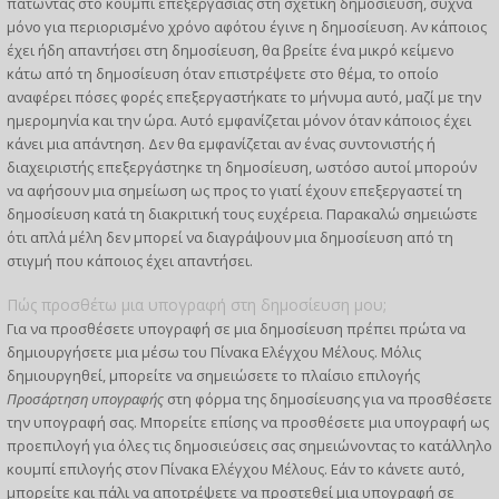
πατώντας στο κουμπί επεξεργασίας στη σχετική δημοσίευση, συχνά
μόνο για περιορισμένο χρόνο αφότου έγινε η δημοσίευση. Αν κάποιος
έχει ήδη απαντήσει στη δημοσίευση, θα βρείτε ένα μικρό κείμενο
κάτω από τη δημοσίευση όταν επιστρέψετε στο θέμα, το οποίο
αναφέρει πόσες φορές επεξεργαστήκατε το μήνυμα αυτό, μαζί με την
ημερομηνία και την ώρα. Αυτό εμφανίζεται μόνον όταν κάποιος έχει
κάνει μια απάντηση. Δεν θα εμφανίζεται αν ένας συντονιστής ή
διαχειριστής επεξεργάστηκε τη δημοσίευση, ωστόσο αυτοί μπορούν
να αφήσουν μια σημείωση ως προς το γιατί έχουν επεξεργαστεί τη
δημοσίευση κατά τη διακριτική τους ευχέρεια. Παρακαλώ σημειώστε
ότι απλά μέλη δεν μπορεί να διαγράψουν μια δημοσίευση από τη
στιγμή που κάποιος έχει απαντήσει.
Πώς προσθέτω μια υπογραφή στη δημοσίευση μου;
Για να προσθέσετε υπογραφή σε μια δημοσίευση πρέπει πρώτα να
δημιουργήσετε μια μέσω του Πίνακα Ελέγχου Μέλους. Μόλις
δημιουργηθεί, μπορείτε να σημειώσετε το πλαίσιο επιλογής
Προσάρτηση υπογραφής
στη φόρμα της δημοσίευσης για να προσθέσετε
την υπογραφή σας. Μπορείτε επίσης να προσθέσετε μια υπογραφή ως
προεπιλογή για όλες τις δημοσιεύσεις σας σημειώνοντας το κατάλληλο
κουμπί επιλογής στον Πίνακα Ελέγχου Μέλους. Εάν το κάνετε αυτό,
μπορείτε και πάλι να αποτρέψετε να προστεθεί μια υπογραφή σε