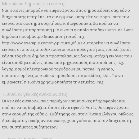
Μπορώ να δημοσιεύω εικόνες;
Ναι, εικόνες μπορούν να εμφανίζονται στις δημοσιεύσεις σας. Εάν ο
διαχειριστής επιτρέπει τα συνημμένα, μπορείτε να φορτώσετε την
εικόνα στο σύστημα συζητήσεων. Διαφορετικά, θα πρέπει να
συνδέσετε με παραπομπή μία εικόνα η οποία αποθηκεύεται σε έναν
δημόσια προσβάσιμο διακομιστή ιστού, π.χ.
http://www.example.com/my-picture.gif. Δεν μπορείτε να συνδέσετε
εικόνες οι οποίες αποθηκεύονται στο υπολογιστή σας τοπικά (εκτός
εάν αυτός είναι δημόσια προσπελάσιμος διακομιστής) ή εικόνες που
είναι αποθηκευμένες πίσω από μηχανισμούς πιστοποίησης, π.χ.
λογαριασμοί ηλεκτρονικού ταχυδρομείου hotmail ή yahoo,
προστατευμένες με κωδικό πρόσβασης ιστοσελίδες, κλπ. Για να
εμφανιστεί η εικόνα χρησιμοποιήστε την ετικέτα [img].
Τι είναι οι γενικές ανακοινώσεις;
Οι γενικές ανακοινώσεις περιέχουν σημαντικές πληροφορίες και
πρέπει να τις διαβάζετε όποτε είναι εφικτό. Αυτές θα εμφανίζονται
στην κορυφή της κάθε Δ. Συζήτησης και στον Πίνακα Ελέγχου Μέλους.
Δικαιώματα γενικής ανακοίνωσης χορηγούνται από τον διαχειριστή
του συστήματος συζητήσεων.