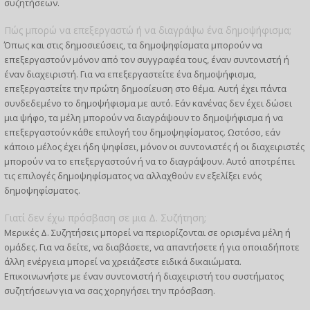
συζητήσεων.
Πώς μπορώ να επεξεργαστώ ή να διαγράψω ένα δημοψήφισμα;
Όπως και στις δημοσιεύσεις, τα δημοψηφίσματα μπορούν να
επεξεργαστούν μόνον από τον συγγραφέα τους, έναν συντονιστή ή
έναν διαχειριστή. Για να επεξεργαστείτε ένα δημοψήφισμα,
επεξεργαστείτε την πρώτη δημοσίευση στο θέμα. Αυτή έχει πάντα
συνδεδεμένο το δημοψήφισμα με αυτό. Εάν κανένας δεν έχει δώσει
μια ψήφο, τα μέλη μπορούν να διαγράψουν το δημοψήφισμα ή να
επεξεργαστούν κάθε επιλογή του δημοψηφίσματος. Ωστόσο, εάν
κάποιο μέλος έχει ήδη ψηφίσει, μόνον οι συντονιστές ή οι διαχειριστές
μπορούν να το επεξεργαστούν ή να το διαγράψουν. Αυτό αποτρέπει
τις επιλογές δημοψηφίσματος να αλλαχθούν εν εξελίξει ενός
δημοψηφίσματος.
Γιατί δεν έχω πρόσβαση σε μια Δ. Συζήτηση;
Μερικές Δ. Συζητήσεις μπορεί να περιορίζονται σε ορισμένα μέλη ή
ομάδες. Για να δείτε, να διαβάσετε, να απαντήσετε ή για οποιαδήποτε
άλλη ενέργεια μπορεί να χρειάζεστε ειδικά δικαιώματα.
Επικοινωνήστε με έναν συντονιστή ή διαχειριστή του συστήματος
συζητήσεων για να σας χορηγήσει την πρόσβαση.