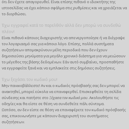
ότι δεν έχετε απαγορευθεί. Είναι επίσης πιθανό ο ιδιοκτήτης της
ιστοσελίδας να έχει κάποιο σφάλμα στις ρυθμίσεις και να χρειάζεται να
το διορθώσει.
Έχω εγγραφεί κατά το παρελθόν αλλά δεν μπορώ να συνδεθώ
πλέον!
Είναι πιθανό κάποιος διαχειριστής να απενεργοποίησε ή να διέγραψε
τον λογαριασμό σας για κάποιο λόγο. Επίσης, πολλά συστήματα
συζητήσεων απομακρύνουν μέλη περιοδικά που δεν έχουν
δημοσιεύσει μηνύματα για μεγάλο χρονικό διάστημα για να μειώσουν
το μέγεθος της βάσης δεδομένων. Εάν αυτό συμβαίνει, προσπαθήστε
να εγγραφείτε ξανά και να εμπλακείτε στις δημόσιες συζητήσεις.
Έχω ξεχάσει τον κωδικό μου!
Μην πανικοβάλλεστε! Αν και ο κωδικός πρόσβασής σας δεν μπορεί να
ανακτηθεί, μπορεί εύκολα να επαναφερθεί. Επισκεφθείτε τη σελίδα
σύνδεσης και πατήστε στο
Ξέχασα τον κωδικό μου
. Ακολουθήστε τις
οδηγίες και θα είστε σε θέση να συνδεθείτε πάλι σύντομα.
Ωστόσο, αν δεν είστε σε θέση να επαναφέρετε τον κωδικό πρόσβασής
σας, επικοινωνήστε με κάποιον διαχειριστή του συστήματος
συζητήσεων.