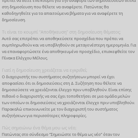
πρέπει να δείτε ένα κουμπί για την αναφορά των δημοσιεύσεων δίπλα
στη δημοσίευση που θέλετε να αναφέρετε. Πατώντας θα
καθοδηγηθείτε για τα απαιτούμενα βήματα για να αναφέρετε τη
δημοσίευση.
Τι είναι το κουμπί “Αποθήκευση” στη δημοσίευση θέματος;
Αυτό σας επιτρέπει να αποθηκεύσετε προσχέδια που πρέπει να
συμπληρωθούν και να υποβληθούν σε μεταγενέστερη ημερομηνία. Για
να επαναφορτώσετε ένα αποθηκευμένο προσχέδιο, επισκεφθείτε τον
Πίνακα Ελέγχου Μέλους.
Γιατί η δημοσίευση χρειάζεται να εγκριθεί;
Ο διαχειριστής του συστήματος συζητήσεων μπορεί να έχει
αποφασίσει ότι οι δημοσιεύσεις στη Δ. Συζήτηση που θέλετε να
δημοσιεύσετε να χρειάζονται έλεγχο πριν υποβληθούν. Είναι επίσης
πιθανό ο διαχειριστής να σας έχει τοποθετήσει σε μια ομάδα μελών
των οποίων οι δημοσιεύσεις να χρειάζονται έλεγχο πριν υποβληθούν.
Παρακαλώ επικοινωνείτε με τον διαχειριστή του συστήματος
συζητήσεων για περισσότερες πληροφορίες.
Πώς σημειώνω ένα θέμα μου ως νέο;
Πατώντας στο σύνδεσμο “Σημειώστε το θέμα ως νέο” όταν τον