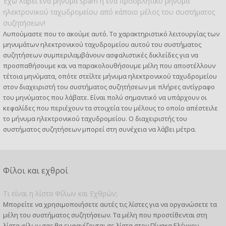
Έχω λάβει ένα μήνυμα spam ή ένα προσβλητικό μήνυμα
ηλεκτρονικού ταχυδρομείου από κάποιο μέλος του συστήματος
συζητήσεων!
Λυπούμαστε που το ακούμε αυτό. Το χαρακτηριστικό λειτουργίας των
μηνυμάτων ηλεκτρονικού ταχυδρομείου αυτού του συστήματος
συζητήσεων συμπεριλαμβάνουν ασφαλιστικές δικλείδες για να
προσπαθήσουμε και να παρακολουθήσουμε μέλη που αποστέλλουν
τέτοια μηνύματα, οπότε στείλτε μήνυμα ηλεκτρονικού ταχυδρομείου
στον διαχειριστή του συστήματος συζητήσεων με πλήρες αντίγραφο
του μηνύματος που λάβατε. Είναι πολύ σημαντικό να υπάρχουν οι
κεφαλίδες που περιέχουν τα στοιχεία του μέλους το οποίο απέστειλε
το μήνυμα ηλεκτρονικού ταχυδρομείου. Ο διαχειριστής του
συστήματος συζητήσεων μπορεί στη συνέχεια να λάβει μέτρα.
Φίλοι και εχθροί
Τι είναι η λίστα Φίλων και Εχθρών;
Μπορείτε να χρησιμοποιήσετε αυτές τις λίστες για να οργανώσετε τα
μέλη του συστήματος συζητήσεων. Τα μέλη που προστίθενται στη
λίστα φίλων σας θα εμφανίζονται σε λίστα στον Πίνακα Ελέγχου