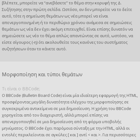
βλέπετε, μπορείτε να “ανεβάσετε” το θέμα στην κορυφή της Δ.
Συζήτησης στην πρώτη σελίδα. Ωστόσο, αν δεν μπορείτε να το δείτε
αυτό, τότε η σημείωση θεμάτων ως νέα μπορεί να είναι
απενεργοποιημένη ή το περιθώριο χρόνου ανάμεσα σε σημειώσεις
θεμάτων ως νέα δεν έχει ακόμη επιτευχθεί. Είναι επίσης δυνατόν να
σημειώσετε ως νέο το θέμα απλώς απαντώντας σε αυτό, ωστόσο, να
είστε σίγουρος (-η) ότι ακολουθείτε τους κανόνες του συστήματος
συζητήσεων όταν το κάνετε αυτό.
Μορφοποίηση και τύποι θεμάτων
Τι είναι ο BBCode;
Ο BBCode (Bulletin Board Code) είναι μία ιδιαίτερη εφαρμογή της HTML,
προσφέροντας μεγάλη δυνατότητα ελέγχου της μορφοποίησης σε
συγκεκριμένα αντικείμενα σε μια δημοσίευση. Η χρήση του BBCode
χορηγείται από τον διαχειριστή, αλλά μπορεί επίσης να
απενεργοποιηθεί σε μια δημοσίευση από τη φόρμα υποβολής
μηνύματος. Ο BBCode έχει παρόμοια σύνταξη με την HTML, αλλά οι
εντολές περικλείονται σε αγκύλες [ και ] αντί < και >. Για περισσότερες