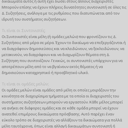
δικαιώματα αυτός ή αυτή έχει δώσει στους άλλους διαχειριστές.
Μπορούν επίσης να έχουν πλήρεις δυνατότητες συντονιστή σε όλες τις
Δ. Συζητήσεις, ανάλογα με τις ρυθμίσεις που διατυπώνεται από τον
ιδρυτή του συστήματος συζητήσεων.
Τι είναι οι Συντονιστές;
Οι Συντονιστές είναι μέλη (ή ομάδες μελών) που φροντίζουν τις Δ.
Συζητήσεις από μέρα σε μέρα. Έχουν το δικαίωμα να επεξεργάζονται ή
να διαγράφουν δημοσιεύσεις και να κλειδώνουν, να ξεκλειδώνουν, να
μετακινούν, να διαγράφουν και να διαχωρίζουν θέματα στη Δ.
Συζήτηση που συντονίζουν. Γενικώς, οι συντονιστές υπάρχουν για να
αποτρέπουν μέλη από το να βγαίνουν εκτός θέματος ή να
δημοσιεύουν καταχρηστικό ή προσβλητικό υλικό.
Τι είναι οι ομάδες μελών;
Οι ομάδες μελών είναι ομάδες από μέλη οι οποίες μοιράζουν την
κοινότητα σε διαχειρίσιμα τμήματα με τα οποία οι διαχειριστές του
συστήματος συζητήσεων μπορούν να εργαστούν. Κάθε μέλος μπορεί
να ανήκει σε διάφορες ομάδες και σε κάθε ομάδα μπορεί να έχουν
ανατεθεί επιμέρους δικαιώματα πρόσβασης. Αυτό παρέχει έναν
εύκολο τρόπο σε διαχειριστές να αλλάξουν τα δικαιώματα για πολλά
μέλη ταυτόχρονα, όπως είναι αλλαγή δικαιωμάτων συντονιστή ή