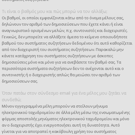
Τι είναι ο βαθμός μου και πώς μπορώ να τον αλλάξω;
Οι βαθμοί, οι οποίοι εμφανίζονται κάτω από το όνομα μέλους σας,
δηλώνουν τον αριθμό των δημοσιεύσεων που έχετε κάνει ή είναι
αναγνωριστικό ορισμένων μελών, π.χ. συντονιστές και διαχειριστές.
Γενικώς, δεν μπορείτε να αλλάξετε άμεσα το κείμενο οποιουδήποτε
βαθμού του συστήματος συζητήσεων δεδομένου ότι αυτό καθορίζεται
από τον διαχειριστή του συστήματος συζητήσεων. Παρακαλώ μην
κάνετε κατάχρηση του συστήματος συζητήσεων με άσκοπες
δημοσιεύσεις μόνο και μόνο για να ανεβάσετε τον βαθμό σας. Τα
περισσότερα συστήματα συζητήσεων δεν το ανέχονται αυτό και ο
συντονιστής ή ο διαχειριστής απλώς θα μειώσει τον αριθμό των
δημοσιεύσεων σας.
Όταν πατάω στον σύνδεσμο email για ένα μέλος μου ζητάει να
συνδεθώ;
Μόνον εγγεγραμμένα μέλη μπορούν να στείλουν μήνυμα
ηλεκτρονικού ταχυδρομείου σε άλλα μέλη μέσω της ενσωματωμένης
φόρμας αποστολής μηνύματος ηλεκτρονικού ταχυδρομείου και μόνο
αν ο διαχειριστής έχει ενεργοποιήσει αυτή τη δυνατότητα. Αυτό
γίνεται για να αποτραπεί η κακόβουλη χρήση του συστήματος