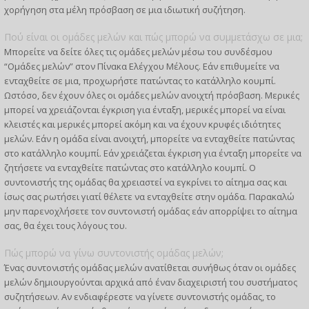
χορήγηση στα μέλη πρόσβαση σε μια ιδιωτική συζήτηση.
Πού είναι οι ομάδες μελών και πώς μπορώ να συμμετάσχω σε μια;
Μπορείτε να δείτε όλες τις ομάδες μελών μέσω του συνδέσμου
“Ομάδες μελών” στον Πίνακα Ελέγχου Μέλους. Εάν επιθυμείτε να
ενταχθείτε σε μια, προχωρήστε πατώντας το κατάλληλο κουμπί.
Ωστόσο, δεν έχουν όλες οι ομάδες μελών ανοιχτή πρόσβαση. Μερικές
μπορεί να χρειάζονται έγκριση για ένταξη, μερικές μπορεί να είναι
κλειστές και μερικές μπορεί ακόμη και να έχουν κρυφές ιδιότητες
μελών. Εάν η ομάδα είναι ανοιχτή, μπορείτε να ενταχθείτε πατώντας
στο κατάλληλο κουμπί. Εάν χρειάζεται έγκριση για ένταξη μπορείτε να
ζητήσετε να ενταχθείτε πατώντας στο κατάλληλο κουμπί. Ο
συντονιστής της ομάδας θα χρειαστεί να εγκρίνει το αίτημα σας και
ίσως σας ρωτήσει γιατί θέλετε να ενταχθείτε στην ομάδα. Παρακαλώ
μην παρενοχλήσετε τον συντονιστή ομάδας εάν απορρίψει το αίτημα
σας, θα έχει τους λόγους του.
Πώς μπορώ να γίνω συντονιστής ομάδας μελών;
Ένας συντονιστής ομάδας μελών ανατίθεται συνήθως όταν οι ομάδες
μελών δημιουργούνται αρχικά από έναν διαχειριστή του συστήματος
συζητήσεων. Αν ενδιαφέρεστε να γίνετε συντονιστής ομάδας, το