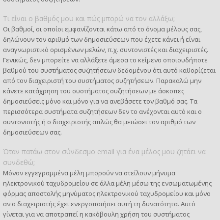
Τι είναι ο βαθμός μου και πώς μπορώ να τον αλλάξω;
Οι βαθμοί, οι οποίοι εμφανίζονται κάτω από το όνομα μέλους σας,
δηλώνουν τον αριθμό των δημοσιεύσεων που έχετε κάνει ή είναι
αναγνωριστικό ορισμένων μελών, π.χ. συντονιστές και διαχειριστές.
Γενικώς, δεν μπορείτε να αλλάξετε άμεσα το κείμενο οποιουδήποτε
βαθμού του συστήματος συζητήσεων δεδομένου ότι αυτό καθορίζεται
από τον διαχειριστή του συστήματος συζητήσεων. Παρακαλώ μην
κάνετε κατάχρηση του συστήματος συζητήσεων με άσκοπες
δημοσιεύσεις μόνο και μόνο για να ανεβάσετε τον βαθμό σας. Τα
περισσότερα συστήματα συζητήσεων δεν το ανέχονται αυτό και ο
συντονιστής ή ο διαχειριστής απλώς θα μειώσει τον αριθμό των
δημοσιεύσεων σας.
Όταν πατάω στον σύνδεσμο email για ένα μέλος μου ζητάει να
συνδεθώ;
Μόνον εγγεγραμμένα μέλη μπορούν να στείλουν μήνυμα
ηλεκτρονικού ταχυδρομείου σε άλλα μέλη μέσω της ενσωματωμένης
φόρμας αποστολής μηνύματος ηλεκτρονικού ταχυδρομείου και μόνο
αν ο διαχειριστής έχει ενεργοποιήσει αυτή τη δυνατότητα. Αυτό
γίνεται για να αποτραπεί η κακόβουλη χρήση του συστήματος