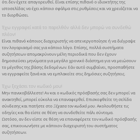
ότι δεν έχετε απαγορευθεί. Είναι επίσης πιθανό ο ιδιοκτήτης της
ιστοσελίδας να έχει κάποιο σφάλμα στις ρυθμίσεις και να χρειάζεται να
το διορθώσει.
Έχω εγγραφεί κατά το παρελθόν αλλά δεν μπορώ να συνδεθώ
πλέον!
Είναι πιθανό κάποιος διαχειριστής να απενεργοποίησε ή να διέγραψε
τον λογαριασμό σας για κάποιο λόγο. Επίσης, πολλά συστήματα
συζητήσεων απομακρύνουν μέλη περιοδικά που δεν έχουν
δημοσιεύσει μηνύματα για μεγάλο χρονικό διάστημα για να μειώσουν
το μέγεθος της βάσης δεδομένων. Εάν αυτό συμβαίνει, προσπαθήστε
να εγγραφείτε ξανά και να εμπλακείτε στις δημόσιες συζητήσεις.
Έχω ξεχάσει τον κωδικό μου!
Μην πανικοβάλλεστε! Αν και ο κωδικός πρόσβασής σας δεν μπορεί να
ανακτηθεί, μπορεί εύκολα να επαναφερθεί. Επισκεφθείτε τη σελίδα
σύνδεσης και πατήστε στο
Ξέχασα τον κωδικό μου
. Ακολουθήστε τις
οδηγίες και θα είστε σε θέση να συνδεθείτε πάλι σύντομα.
Ωστόσο, αν δεν είστε σε θέση να επαναφέρετε τον κωδικό πρόσβασής
σας, επικοινωνήστε με κάποιον διαχειριστή του συστήματος
συζητήσεων.