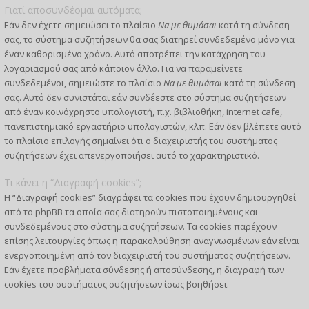
Γιατί αποσυνδέομαι αυτόματα;
Εάν δεν έχετε σημειώσει το πλαίσιο
Να με θυμάσαι
κατά τη σύνδεση
σας, το σύστημα συζητήσεων θα σας διατηρεί συνδεδεμένο μόνο για
έναν καθορισμένο χρόνο. Αυτό αποτρέπει την κατάχρηση του
λογαριασμού σας από κάποιον άλλο. Για να παραμείνετε
συνδεδεμένοι, σημειώστε το πλαίσιο
Να με θυμάσαι
κατά τη σύνδεση
σας. Αυτό δεν συνιστάται εάν συνδέεστε στο σύστημα συζητήσεων
από έναν κοινόχρηστο υπολογιστή, π.χ. βιβλιοθήκη, internet cafe,
πανεπιστημιακό εργαστήριο υπολογιστών, κλπ. Εάν δεν βλέπετε αυτό
το πλαίσιο επιλογής σημαίνει ότι ο διαχειριστής του συστήματος
συζητήσεων έχει απενεργοποιήσει αυτό το χαρακτηριστικό.
Τι κάνει η “Διαγραφή cookies”;
Η “Διαγραφή cookies” διαγράφει τα cookies που έχουν δημιουργηθεί
από το phpBB τα οποία σας διατηρούν πιστοποιημένους και
συνδεδεμένους στο σύστημα συζητήσεων. Τα cookies παρέχουν
επίσης λειτουργίες όπως η παρακολούθηση αναγνωσμένων εάν είναι
ενεργοποιημένη από τον διαχειριστή του συστήματος συζητήσεων.
Εάν έχετε προβλήματα σύνδεσης ή αποσύνδεσης, η διαγραφή των
cookies του συστήματος συζητήσεων ίσως βοηθήσει.