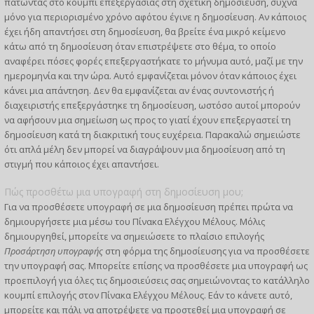
πατώντας στο κουμπί επεξεργασίας στη σχετική δημοσίευση, συχνά
μόνο για περιορισμένο χρόνο αφότου έγινε η δημοσίευση. Αν κάποιος
έχει ήδη απαντήσει στη δημοσίευση, θα βρείτε ένα μικρό κείμενο
κάτω από τη δημοσίευση όταν επιστρέψετε στο θέμα, το οποίο
αναφέρει πόσες φορές επεξεργαστήκατε το μήνυμα αυτό, μαζί με την
ημερομηνία και την ώρα. Αυτό εμφανίζεται μόνον όταν κάποιος έχει
κάνει μια απάντηση. Δεν θα εμφανίζεται αν ένας συντονιστής ή
διαχειριστής επεξεργάστηκε τη δημοσίευση, ωστόσο αυτοί μπορούν
να αφήσουν μια σημείωση ως προς το γιατί έχουν επεξεργαστεί τη
δημοσίευση κατά τη διακριτική τους ευχέρεια. Παρακαλώ σημειώστε
ότι απλά μέλη δεν μπορεί να διαγράψουν μια δημοσίευση από τη
στιγμή που κάποιος έχει απαντήσει.
Πώς προσθέτω μια υπογραφή στη δημοσίευση μου;
Για να προσθέσετε υπογραφή σε μια δημοσίευση πρέπει πρώτα να
δημιουργήσετε μια μέσω του Πίνακα Ελέγχου Μέλους. Μόλις
δημιουργηθεί, μπορείτε να σημειώσετε το πλαίσιο επιλογής
Προσάρτηση υπογραφής
στη φόρμα της δημοσίευσης για να προσθέσετε
την υπογραφή σας. Μπορείτε επίσης να προσθέσετε μια υπογραφή ως
προεπιλογή για όλες τις δημοσιεύσεις σας σημειώνοντας το κατάλληλο
κουμπί επιλογής στον Πίνακα Ελέγχου Μέλους. Εάν το κάνετε αυτό,
μπορείτε και πάλι να αποτρέψετε να προστεθεί μια υπογραφή σε