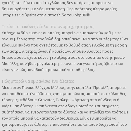
χρειάζεστε. Εάν το πακέτο γλώσσας δεν υπάρχει, μπορείτε να
δημιουργήσετε μια νέα μετάφραση. Περισσότερες πληροφορίες
μπορείτε να βρείτε στην ιστοσελίδα του
phpBB
®.
Τι είναι οι εικόνες δίπλα στο όνομα χρήστη μου;
Υπάρχουν δύο εικόνες οι οποίες μπορεί να εμφανιστούν μαζί με το
όνομα μέλους στην προβολή δημοσιεύσεων. Μια από αυτές μπορεί να
είναι μια εικόνα που σχετίζεται με το βαθμό σας, γενικώς με τη μορφή
των άστρων, τετραγώνων ή κουκίδων, υποδεικνύοντας πόσες
δημοσιεύσεις έχετε κάνει ή το αξίωμα σας στο σύστημα συζητήσεων.
Μια άλλη, συνήθως μεγαλύτερη, εικόνα είναι γνωστή ως άβαταρ και
είναι γενικώς μοναδική, προσωπική για κάθε μέλος.
Πώς μπορώ να εμφανίσω ένα άβαταρ;
Μέσα στον Πίνακα Ελέγχου Μέλους, στην καρτέλα “Προφίλ”, μπορείτε
να προσθέσετε ένα άβαταρ, χρησιμοποιώντας μια από τις ακόλουθες
τέσσερις μεθόδους: Gravatar, Γκαλερί, Φόρτωση από σύνδεσμο ή
Φόρτωση άβαταρ. Εναπόκειται στον διαχειριστή του συστήματος
συζητήσεων να ενεργοποιήσει τα άβαταρ και να επιλέξει τον τρόπο με
τον οποίο μπορεί να καταστούν διαθέσιμα. Εάν δεν μπορείτε να
χρησιμοποιήσετε άβαταρ, επικοινωνήστε με κάποιον διαχειριστή του
συστήματος συζητήσεων.