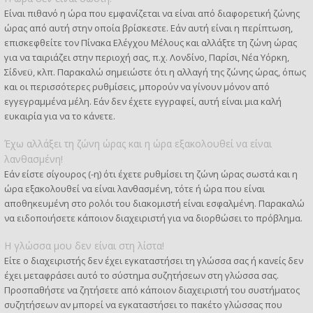
Είναι πιθανό η ώρα που εμφανίζεται να είναι από διαφορετική ζώνης
ώρας από αυτή στην οποία βρίσκεστε. Εάν αυτή είναι η περίπτωση,
επισκεφθείτε τον Πίνακα Ελέγχου Μέλους και αλλάξτε τη ζώνη ώρας
για να ταιριάζει στην περιοχή σας, π.χ. Λονδίνο, Παρίσι, Νέα Υόρκη,
Σίδνεϋ, κλπ. Παρακαλώ σημειώστε ότι η αλλαγή της ζώνης ώρας, όπως
και οι περισσότερες ρυθμίσεις, μπορούν να γίνουν μόνον από
εγγεγραμμένα μέλη. Εάν δεν έχετε εγγραφεί, αυτή είναι μια καλή
ευκαιρία για να το κάνετε.
Έχω αλλάξει τη ζώνη ώρας και η ώρα εξακολουθεί να είναι
λανθασμένη!
Εάν είστε σίγουρος (-η) ότι έχετε ρυθμίσει τη ζώνη ώρας σωστά και η
ώρα εξακολουθεί να είναι λανθασμένη, τότε ή ώρα που είναι
αποθηκευμένη στο ρολόι του διακομιστή είναι εσφαλμένη. Παρακαλώ
να ειδοποιήσετε κάποιον διαχειριστή για να διορθώσει το πρόβλημα.
Η γλώσσα μου δεν είναι στη λίστα!
Είτε ο διαχειριστής δεν έχει εγκαταστήσει τη γλώσσα σας ή κανείς δεν
έχει μεταφράσει αυτό το σύστημα συζητήσεων στη γλώσσα σας.
Προσπαθήστε να ζητήσετε από κάποιον διαχειριστή του συστήματος
συζητήσεων αν μπορεί να εγκαταστήσει το πακέτο γλώσσας που