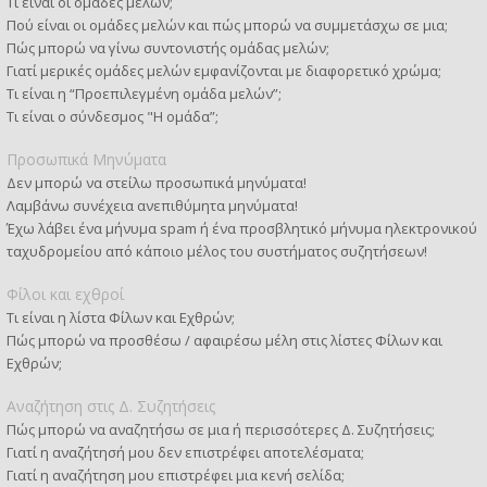
Τι είναι οι ομάδες μελών;
Πού είναι οι ομάδες μελών και πώς μπορώ να συμμετάσχω σε μια;
Πώς μπορώ να γίνω συντονιστής ομάδας μελών;
Γιατί μερικές ομάδες μελών εμφανίζονται με διαφορετικό χρώμα;
Τι είναι η “Προεπιλεγμένη ομάδα μελών”;
Τι είναι ο σύνδεσμος "Η ομάδα”;
Προσωπικά Μηνύματα
Δεν μπορώ να στείλω προσωπικά μηνύματα!
Λαμβάνω συνέχεια ανεπιθύμητα μηνύματα!
Έχω λάβει ένα μήνυμα spam ή ένα προσβλητικό μήνυμα ηλεκτρονικού
ταχυδρομείου από κάποιο μέλος του συστήματος συζητήσεων!
Φίλοι και εχθροί
Τι είναι η λίστα Φίλων και Εχθρών;
Πώς μπορώ να προσθέσω / αφαιρέσω μέλη στις λίστες Φίλων και
Εχθρών;
Αναζήτηση στις Δ. Συζητήσεις
Πώς μπορώ να αναζητήσω σε μια ή περισσότερες Δ. Συζητήσεις;
Γιατί η αναζήτησή μου δεν επιστρέφει αποτελέσματα;
Γιατί η αναζήτηση μου επιστρέφει μια κενή σελίδα;