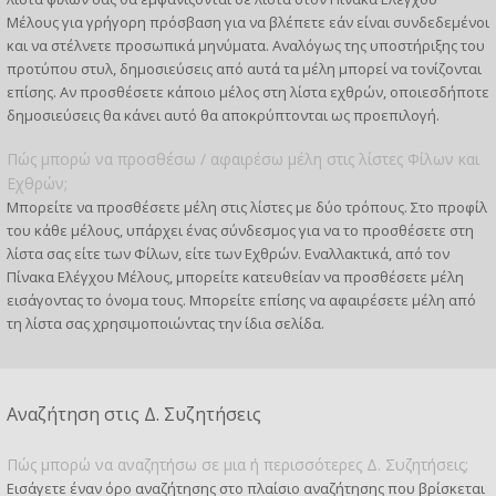
Μέλους για γρήγορη πρόσβαση για να βλέπετε εάν είναι συνδεδεμένοι
και να στέλνετε προσωπικά μηνύματα. Αναλόγως της υποστήριξης του
προτύπου στυλ, δημοσιεύσεις από αυτά τα μέλη μπορεί να τονίζονται
επίσης. Αν προσθέσετε κάποιο μέλος στη λίστα εχθρών, οποιεσδήποτε
δημοσιεύσεις θα κάνει αυτό θα αποκρύπτονται ως προεπιλογή.
Πώς μπορώ να προσθέσω / αφαιρέσω μέλη στις λίστες Φίλων και
Εχθρών;
Μπορείτε να προσθέσετε μέλη στις λίστες με δύο τρόπους. Στο προφίλ
του κάθε μέλους, υπάρχει ένας σύνδεσμος για να το προσθέσετε στη
λίστα σας είτε των Φίλων, είτε των Εχθρών. Εναλλακτικά, από τον
Πίνακα Ελέγχου Μέλους, μπορείτε κατευθείαν να προσθέσετε μέλη
εισάγοντας το όνομα τους. Μπορείτε επίσης να αφαιρέσετε μέλη από
τη λίστα σας χρησιμοποιώντας την ίδια σελίδα.
Αναζήτηση στις Δ. Συζητήσεις
Πώς μπορώ να αναζητήσω σε μια ή περισσότερες Δ. Συζητήσεις;
Εισάγετε έναν όρο αναζήτησης στο πλαίσιο αναζήτησης που βρίσκεται