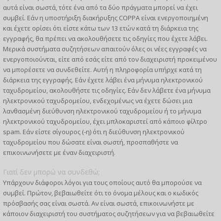
αυτά είναι σωστά, τότε ένα από τα δύο πράγματα μπορεί να έχει
συμβεί. Εάν η υποστήριξη διακήρυξης COPPA είναι ενεργοποιημένη
και έχετε ορίσει ότι είστε κάτω των 13 ετών κατά τη διάρκεια της
εγγραφής, θα πρέπει να ακολουθήσετε τις οδηγίες που έχετε λάβει.
Μερικά συστήματα συζητήσεων απαιτούν όλες οι νέες εγγραφές να
ενεργοποιούνται, είτε από εσάς είτε από τον διαχειριστή προκειμένου
να μπορέσετε να συνδεθείτε. Αυτή η πληροφορία υπήρχε κατά τη
διάρκεια της εγγραφής. Εάν έχετε λάβει ένα μήνυμα ηλεκτρονικού
ταχυδρομείου, ακολουθήστε τις οδηγίες. Εάν δεν λάβετε ένα μήνυμα
ηλεκτρονικού ταχυδρομείου, ενδεχομένως να έχετε δώσει μια
λανθασμένη διεύθυνση ηλεκτρονικού ταχυδρομείου ή το μήνυμα
ηλεκτρονικού ταχυδρομείου, έχει μπλοκαριστεί από κάποιο φίλτρο
spam. Εάν είστε σίγουρος (-η) ότι η διεύθυνση ηλεκτρονικού
ταχυδρομείου που δώσατε είναι σωστή, προσπαθήστε να
επικοινωνήσετε με έναν διαχειριστή.
Γιατί δεν μπορώ να συνδεθώ;
Υπάρχουν διάφοροι λόγοι για τους οποίους αυτό θα μπορούσε να
συμβεί. Πρώτον, βεβαιωθείτε ότι το όνομα μέλους και ο κωδικός
πρόσβασής σας είναι σωστά. Αν είναι σωστά, επικοινωνήστε με
κάποιον διαχειριστή του συστήματος συζητήσεων για να βεβαιωθείτε