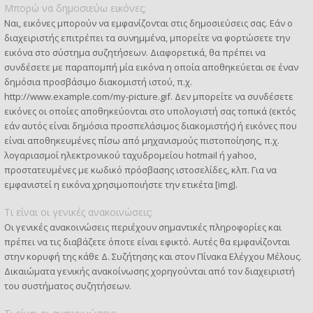
Μπορώ να δημοσιεύω εικόνες;
Ναι, εικόνες μπορούν να εμφανίζονται στις δημοσιεύσεις σας. Εάν ο
διαχειριστής επιτρέπει τα συνημμένα, μπορείτε να φορτώσετε την
εικόνα στο σύστημα συζητήσεων. Διαφορετικά, θα πρέπει να
συνδέσετε με παραπομπή μία εικόνα η οποία αποθηκεύεται σε έναν
δημόσια προσβάσιμο διακομιστή ιστού, π.χ.
http://www.example.com/my-picture.gif. Δεν μπορείτε να συνδέσετε
εικόνες οι οποίες αποθηκεύονται στο υπολογιστή σας τοπικά (εκτός
εάν αυτός είναι δημόσια προσπελάσιμος διακομιστής) ή εικόνες που
είναι αποθηκευμένες πίσω από μηχανισμούς πιστοποίησης, π.χ.
λογαριασμοί ηλεκτρονικού ταχυδρομείου hotmail ή yahoo,
προστατευμένες με κωδικό πρόσβασης ιστοσελίδες, κλπ. Για να
εμφανιστεί η εικόνα χρησιμοποιήστε την ετικέτα [img].
Τι είναι οι γενικές ανακοινώσεις;
Οι γενικές ανακοινώσεις περιέχουν σημαντικές πληροφορίες και
πρέπει να τις διαβάζετε όποτε είναι εφικτό. Αυτές θα εμφανίζονται
στην κορυφή της κάθε Δ. Συζήτησης και στον Πίνακα Ελέγχου Μέλους.
Δικαιώματα γενικής ανακοίνωσης χορηγούνται από τον διαχειριστή
του συστήματος συζητήσεων.