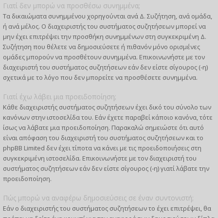
Γιατί δεν μπορώ να προσθέσω συνημμένα;
Τα δικαιώματα συνημμένου χορηγούνται ανά Δ. Συζήτηση, ανά ομάδα,
ή ανά μέλος. Ο διαχειριστής του συστήματος συζητήσεων μπορεί να
μην έχει επιτρέψει την προσθήκη συνημμένων στη συγκεκριμένη Δ.
Συζήτηση που θέλετε να δημοσιεύσετε ή πιθανόν μόνο ορισμένες
ομάδες μπορούν να προσθέτουν συνημμένα. Επικοινωνήστε με τον
διαχειριστή του συστήματος συζητήσεων εάν δεν είστε σίγουρος (-η)
σχετικά με το λόγο που δεν μπορείτε να προσθέσετε συνημμένα.
Γιατί έχω λάβει μια προειδοποίηση;
Κάθε διαχειριστής συστήματος συζητήσεων έχει δικό του σύνολο των
κανόνων στην ιστοσελίδα του. Εάν έχετε παραβεί κάποιο κανόνα, τότε
ίσως να λάβατε μια προειδοποίηση. Παρακαλώ σημειώστε ότι αυτό
είναι απόφαση του διαχειριστή του συστήματος συζητήσεων και το
phpBB Limited δεν έχει τίποτα να κάνει με τις προειδοποιήσεις στη
συγκεκριμένη ιστοσελίδα. Επικοινωνήστε με τον διαχειριστή του
συστήματος συζητήσεων εάν δεν είστε σίγουρος (-η) γιατί λάβατε την
προειδοποίηση.
Πώς μπορώ να αναφέρω δημοσιεύσεις σε έναν συντονιστή;
Εάν ο διαχειριστής του συστήματος συζητήσεων το έχει επιτρέψει, θα