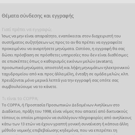
Θέματα σύνδεσης και εγγραφής
Γιατί πρέπει να εγγραφώ;
Ίσως να μην είναι απαραίτητο, εναπόκειται στον διαχειριστή του
συστήματος συζητήσεων ως προς το αν θα πρέπει να εγγραφείτε
προκειμένου να αναρτήσετε μηνύματα. Ωστόσο, η εγγραφή θα σας
δώσει πρόσβαση σε πρόσθετες υπηρεσίες που δεν είναι διαθέσιμες
σε επισκέπτες όπως ο καθορισμός εικόνων μελών (avatars),
προσωπικά μηνύματα, αποστολή και λήψη μηνυμάτων ηλεκτρονικού
ταχυδρομείου από και προς άλλα μέλη, ένταξη σε ομάδα μελών, κλπ.
Χρειάζονται μόνο μερικά λεπτά για την εγγραφή σας οπότε σας
συμβουλεύουμε να το κάνετε.
Τι είναι το COPPA;
Το COPPA, ή Προστασία Προσωπικών Δεδομένων Ανηλίκων στο
Διαδίκτυο, πράξη του 1998, είναι νόμος που απαιτεί από δικτυακούς
τόπους οι οποίοι μπορούν να συλλέγουν πληροφορίες από ανηλίκους
κάτω των 13 ετών να έχουν γραπτή γονική συναίνεση ή κάποια άλλη
μέθοδο νομικής επιβεβαίωσης κηδεμόνα, που να επιτρέπει τη