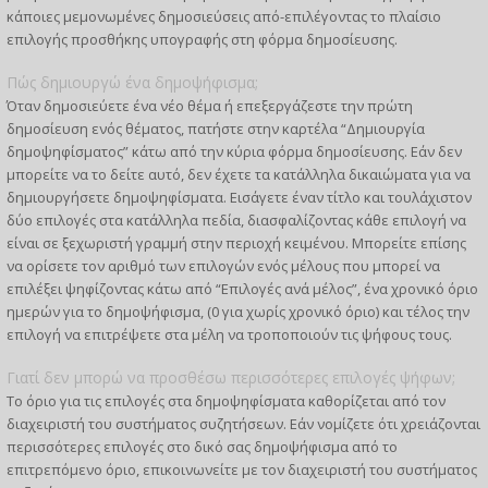
κάποιες μεμονωμένες δημοσιεύσεις από-επιλέγοντας το πλαίσιο
επιλογής προσθήκης υπογραφής στη φόρμα δημοσίευσης.
Πώς δημιουργώ ένα δημοψήφισμα;
Όταν δημοσιεύετε ένα νέο θέμα ή επεξεργάζεστε την πρώτη
δημοσίευση ενός θέματος, πατήστε στην καρτέλα “Δημιουργία
δημοψηφίσματος” κάτω από την κύρια φόρμα δημοσίευσης. Εάν δεν
μπορείτε να το δείτε αυτό, δεν έχετε τα κατάλληλα δικαιώματα για να
δημιουργήσετε δημοψηφίσματα. Εισάγετε έναν τίτλο και τουλάχιστον
δύο επιλογές στα κατάλληλα πεδία, διασφαλίζοντας κάθε επιλογή να
είναι σε ξεχωριστή γραμμή στην περιοχή κειμένου. Μπορείτε επίσης
να ορίσετε τον αριθμό των επιλογών ενός μέλους που μπορεί να
επιλέξει ψηφίζοντας κάτω από “Επιλογές ανά μέλος”, ένα χρονικό όριο
ημερών για το δημοψήφισμα, (0 για χωρίς χρονικό όριο) και τέλος την
επιλογή να επιτρέψετε στα μέλη να τροποποιούν τις ψήφους τους.
Γιατί δεν μπορώ να προσθέσω περισσότερες επιλογές ψήφων;
Το όριο για τις επιλογές στα δημοψηφίσματα καθορίζεται από τον
διαχειριστή του συστήματος συζητήσεων. Εάν νομίζετε ότι χρειάζονται
περισσότερες επιλογές στο δικό σας δημοψήφισμα από το
επιτρεπόμενο όριο, επικοινωνείτε με τον διαχειριστή του συστήματος