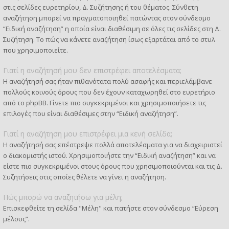
στις σελίδες ευρετηρίου, Δ. Συζήτησης ή του θέματος. Σύνθετη
αναζήτηση μπορεί να πραγματοποιηθεί πατώντας στον σύνδεσμο
“Ειδική αναζήτηση” η οποία είναι διαθέσιμη σε όλες τις σελίδες στη Δ.
Συζήτηση. Το πώς να κάνετε αναζήτηση ίσως εξαρτάται από το στυλ
που χρησιμοποιείτε.
Γιατί η αναζήτησή μου δεν επιστρέφει αποτελέσματα;
Η αναζήτησή σας ήταν πιθανότατα πολύ ασαφής και περιελάμβανε
πολλούς κοινούς όρους που δεν έχουν καταχωρηθεί στο ευρετήριο
από το phpBB. Γίνετε πιο συγκεκριμένοι και χρησιμοποιήσετε τις
επιλογές που είναι διαθέσιμες στην “Ειδική αναζήτηση”.
Γιατί η αναζήτηση μου επιστρέφει μια κενή σελίδα;
Η αναζήτησή σας επέστρεψε πολλά αποτελέσματα για να διαχειριστεί
ο διακομιστής ιστού. Χρησιμοποιήστε την “Ειδική αναζήτηση” και να
είστε πιο συγκεκριμένοι στους όρους που χρησιμοποιούνται και τις Δ.
Συζητήσεις στις οποίες θέλετε να γίνει η αναζήτηση.
Πώς μπορώ να αναζητήσω για μέλη;
Επισκεφθείτε τη σελίδα "Μέλη" και πατήστε στον σύνδεσμο “Εύρεση
μέλους”.