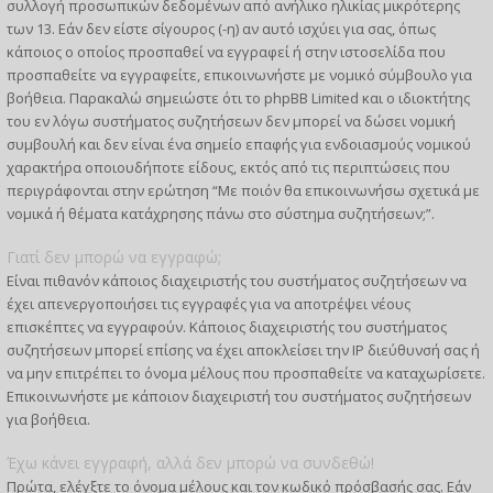
συλλογή προσωπικών δεδομένων από ανήλικο ηλικίας μικρότερης
των 13. Εάν δεν είστε σίγουρος (-η) αν αυτό ισχύει για σας, όπως
κάποιος ο οποίος προσπαθεί να εγγραφεί ή στην ιστοσελίδα που
προσπαθείτε να εγγραφείτε, επικοινωνήστε με νομικό σύμβουλο για
βοήθεια. Παρακαλώ σημειώστε ότι το phpBB Limited και ο ιδιοκτήτης
του εν λόγω συστήματος συζητήσεων δεν μπορεί να δώσει νομική
συμβουλή και δεν είναι ένα σημείο επαφής για ενδοιασμούς νομικού
χαρακτήρα οποιουδήποτε είδους, εκτός από τις περιπτώσεις που
περιγράφονται στην ερώτηση “Με ποιόν θα επικοινωνήσω σχετικά με
νομικά ή θέματα κατάχρησης πάνω στο σύστημα συζητήσεων;”.
Γιατί δεν μπορώ να εγγραφώ;
Είναι πιθανόν κάποιος διαχειριστής του συστήματος συζητήσεων να
έχει απενεργοποιήσει τις εγγραφές για να αποτρέψει νέους
επισκέπτες να εγγραφούν. Κάποιος διαχειριστής του συστήματος
συζητήσεων μπορεί επίσης να έχει αποκλείσει την IP διεύθυνσή σας ή
να μην επιτρέπει το όνομα μέλους που προσπαθείτε να καταχωρίσετε.
Επικοινωνήστε με κάποιον διαχειριστή του συστήματος συζητήσεων
για βοήθεια.
Έχω κάνει εγγραφή, αλλά δεν μπορώ να συνδεθώ!
Πρώτα, ελέγξτε το όνομα μέλους και τον κωδικό πρόσβασής σας. Εάν