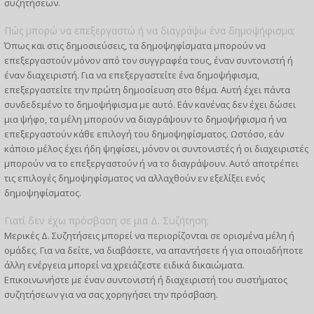
συζητήσεων.
Πώς μπορώ να επεξεργαστώ ή να διαγράψω ένα δημοψήφισμα;
Όπως και στις δημοσιεύσεις, τα δημοψηφίσματα μπορούν να
επεξεργαστούν μόνον από τον συγγραφέα τους, έναν συντονιστή ή
έναν διαχειριστή. Για να επεξεργαστείτε ένα δημοψήφισμα,
επεξεργαστείτε την πρώτη δημοσίευση στο θέμα. Αυτή έχει πάντα
συνδεδεμένο το δημοψήφισμα με αυτό. Εάν κανένας δεν έχει δώσει
μια ψήφο, τα μέλη μπορούν να διαγράψουν το δημοψήφισμα ή να
επεξεργαστούν κάθε επιλογή του δημοψηφίσματος. Ωστόσο, εάν
κάποιο μέλος έχει ήδη ψηφίσει, μόνον οι συντονιστές ή οι διαχειριστές
μπορούν να το επεξεργαστούν ή να το διαγράψουν. Αυτό αποτρέπει
τις επιλογές δημοψηφίσματος να αλλαχθούν εν εξελίξει ενός
δημοψηφίσματος.
Γιατί δεν έχω πρόσβαση σε μια Δ. Συζήτηση;
Μερικές Δ. Συζητήσεις μπορεί να περιορίζονται σε ορισμένα μέλη ή
ομάδες. Για να δείτε, να διαβάσετε, να απαντήσετε ή για οποιαδήποτε
άλλη ενέργεια μπορεί να χρειάζεστε ειδικά δικαιώματα.
Επικοινωνήστε με έναν συντονιστή ή διαχειριστή του συστήματος
συζητήσεων για να σας χορηγήσει την πρόσβαση.