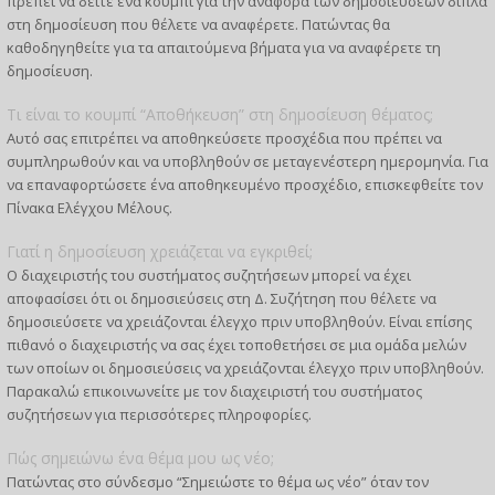
πρέπει να δείτε ένα κουμπί για την αναφορά των δημοσιεύσεων δίπλα
στη δημοσίευση που θέλετε να αναφέρετε. Πατώντας θα
καθοδηγηθείτε για τα απαιτούμενα βήματα για να αναφέρετε τη
δημοσίευση.
Τι είναι το κουμπί “Αποθήκευση” στη δημοσίευση θέματος;
Αυτό σας επιτρέπει να αποθηκεύσετε προσχέδια που πρέπει να
συμπληρωθούν και να υποβληθούν σε μεταγενέστερη ημερομηνία. Για
να επαναφορτώσετε ένα αποθηκευμένο προσχέδιο, επισκεφθείτε τον
Πίνακα Ελέγχου Μέλους.
Γιατί η δημοσίευση χρειάζεται να εγκριθεί;
Ο διαχειριστής του συστήματος συζητήσεων μπορεί να έχει
αποφασίσει ότι οι δημοσιεύσεις στη Δ. Συζήτηση που θέλετε να
δημοσιεύσετε να χρειάζονται έλεγχο πριν υποβληθούν. Είναι επίσης
πιθανό ο διαχειριστής να σας έχει τοποθετήσει σε μια ομάδα μελών
των οποίων οι δημοσιεύσεις να χρειάζονται έλεγχο πριν υποβληθούν.
Παρακαλώ επικοινωνείτε με τον διαχειριστή του συστήματος
συζητήσεων για περισσότερες πληροφορίες.
Πώς σημειώνω ένα θέμα μου ως νέο;
Πατώντας στο σύνδεσμο “Σημειώστε το θέμα ως νέο” όταν τον