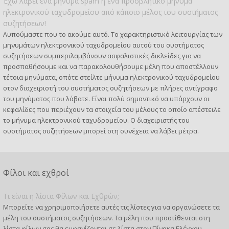
Έχω λάβει ένα μήνυμα spam ή ένα προσβλητικό μήνυμα
ηλεκτρονικού ταχυδρομείου από κάποιο μέλος του συστήματος
συζητήσεων!
Λυπούμαστε που το ακούμε αυτό. Το χαρακτηριστικό λειτουργίας των
μηνυμάτων ηλεκτρονικού ταχυδρομείου αυτού του συστήματος
συζητήσεων συμπεριλαμβάνουν ασφαλιστικές δικλείδες για να
προσπαθήσουμε και να παρακολουθήσουμε μέλη που αποστέλλουν
τέτοια μηνύματα, οπότε στείλτε μήνυμα ηλεκτρονικού ταχυδρομείου
στον διαχειριστή του συστήματος συζητήσεων με πλήρες αντίγραφο
του μηνύματος που λάβατε. Είναι πολύ σημαντικό να υπάρχουν οι
κεφαλίδες που περιέχουν τα στοιχεία του μέλους το οποίο απέστειλε
το μήνυμα ηλεκτρονικού ταχυδρομείου. Ο διαχειριστής του
συστήματος συζητήσεων μπορεί στη συνέχεια να λάβει μέτρα.
Φίλοι και εχθροί
Τι είναι η λίστα Φίλων και Εχθρών;
Μπορείτε να χρησιμοποιήσετε αυτές τις λίστες για να οργανώσετε τα
μέλη του συστήματος συζητήσεων. Τα μέλη που προστίθενται στη
λίστα φίλων σας θα εμφανίζονται σε λίστα στον Πίνακα Ελέγχου