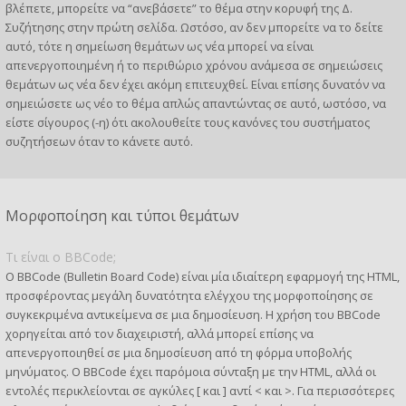
βλέπετε, μπορείτε να “ανεβάσετε” το θέμα στην κορυφή της Δ.
Συζήτησης στην πρώτη σελίδα. Ωστόσο, αν δεν μπορείτε να το δείτε
αυτό, τότε η σημείωση θεμάτων ως νέα μπορεί να είναι
απενεργοποιημένη ή το περιθώριο χρόνου ανάμεσα σε σημειώσεις
θεμάτων ως νέα δεν έχει ακόμη επιτευχθεί. Είναι επίσης δυνατόν να
σημειώσετε ως νέο το θέμα απλώς απαντώντας σε αυτό, ωστόσο, να
είστε σίγουρος (-η) ότι ακολουθείτε τους κανόνες του συστήματος
συζητήσεων όταν το κάνετε αυτό.
Μορφοποίηση και τύποι θεμάτων
Τι είναι ο BBCode;
Ο BBCode (Bulletin Board Code) είναι μία ιδιαίτερη εφαρμογή της HTML,
προσφέροντας μεγάλη δυνατότητα ελέγχου της μορφοποίησης σε
συγκεκριμένα αντικείμενα σε μια δημοσίευση. Η χρήση του BBCode
χορηγείται από τον διαχειριστή, αλλά μπορεί επίσης να
απενεργοποιηθεί σε μια δημοσίευση από τη φόρμα υποβολής
μηνύματος. Ο BBCode έχει παρόμοια σύνταξη με την HTML, αλλά οι
εντολές περικλείονται σε αγκύλες [ και ] αντί < και >. Για περισσότερες