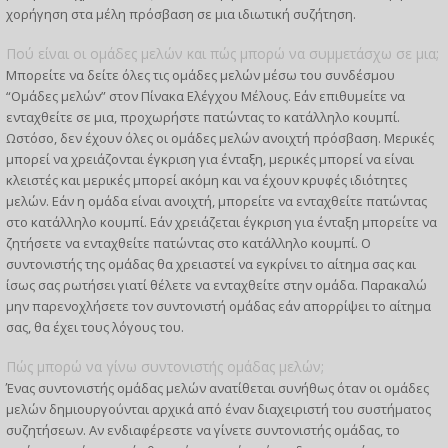
χορήγηση στα μέλη πρόσβαση σε μια ιδιωτική συζήτηση.
Πού είναι οι ομάδες μελών και πώς μπορώ να συμμετάσχω σε μια;
Μπορείτε να δείτε όλες τις ομάδες μελών μέσω του συνδέσμου
“Ομάδες μελών” στον Πίνακα Ελέγχου Μέλους. Εάν επιθυμείτε να
ενταχθείτε σε μια, προχωρήστε πατώντας το κατάλληλο κουμπί.
Ωστόσο, δεν έχουν όλες οι ομάδες μελών ανοιχτή πρόσβαση. Μερικές
μπορεί να χρειάζονται έγκριση για ένταξη, μερικές μπορεί να είναι
κλειστές και μερικές μπορεί ακόμη και να έχουν κρυφές ιδιότητες
μελών. Εάν η ομάδα είναι ανοιχτή, μπορείτε να ενταχθείτε πατώντας
στο κατάλληλο κουμπί. Εάν χρειάζεται έγκριση για ένταξη μπορείτε να
ζητήσετε να ενταχθείτε πατώντας στο κατάλληλο κουμπί. Ο
συντονιστής της ομάδας θα χρειαστεί να εγκρίνει το αίτημα σας και
ίσως σας ρωτήσει γιατί θέλετε να ενταχθείτε στην ομάδα. Παρακαλώ
μην παρενοχλήσετε τον συντονιστή ομάδας εάν απορρίψει το αίτημα
σας, θα έχει τους λόγους του.
Πώς μπορώ να γίνω συντονιστής ομάδας μελών;
Ένας συντονιστής ομάδας μελών ανατίθεται συνήθως όταν οι ομάδες
μελών δημιουργούνται αρχικά από έναν διαχειριστή του συστήματος
συζητήσεων. Αν ενδιαφέρεστε να γίνετε συντονιστής ομάδας, το