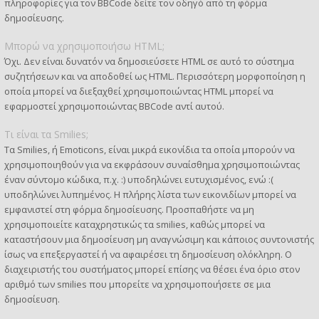
πληροφορίες για τον BBCode δείτε τον οδηγό από τη φόρμα
δημοσίευσης.
Μπορώ να χρησιμοποιήσω HTML;
Όχι. Δεν είναι δυνατόν να δημοσιεύσετε HTML σε αυτό το σύστημα
συζητήσεων και να αποδοθεί ως HTML. Περισσότερη μορφοποίηση η
οποία μπορεί να διεξαχθεί χρησιμοποιώντας HTML μπορεί να
εφαρμοστεί χρησιμοποιώντας BBCode αντί αυτού.
Τι είναι τα Smilies;
Τα Smilies, ή Emoticons, είναι μικρά εικονίδια τα οποία μπορούν να
χρησιμοποιηθούν για να εκφράσουν συναίσθημα χρησιμοποιώντας
έναν σύντομο κώδικα, π.χ. :) υποδηλώνει ευτυχισμένος, ενώ :(
υποδηλώνει λυπημένος. Η πλήρης λίστα των εικονιδίων μπορεί να
εμφανιστεί στη φόρμα δημοσίευσης. Προσπαθήστε να μη
χρησιμοποιείτε καταχρηστικώς τα smilies, καθώς μπορεί να
καταστήσουν μια δημοσίευση μη αναγνώσιμη και κάποιος συντονιστής
ίσως να επεξεργαστεί ή να αφαιρέσει τη δημοσίευση ολόκληρη. Ο
διαχειριστής του συστήματος μπορεί επίσης να θέσει ένα όριο στον
αριθμό των smilies που μπορείτε να χρησιμοποιήσετε σε μια
δημοσίευση.