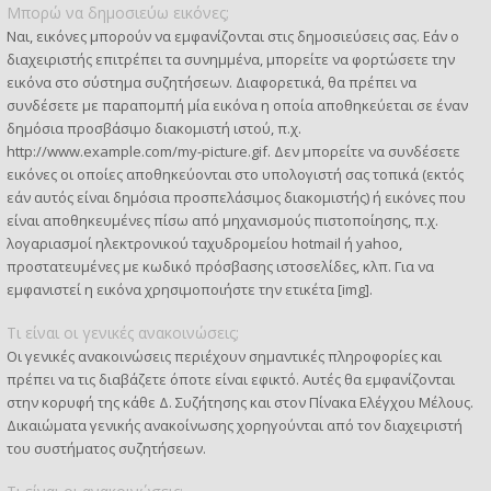
Μπορώ να δημοσιεύω εικόνες;
Ναι, εικόνες μπορούν να εμφανίζονται στις δημοσιεύσεις σας. Εάν ο
διαχειριστής επιτρέπει τα συνημμένα, μπορείτε να φορτώσετε την
εικόνα στο σύστημα συζητήσεων. Διαφορετικά, θα πρέπει να
συνδέσετε με παραπομπή μία εικόνα η οποία αποθηκεύεται σε έναν
δημόσια προσβάσιμο διακομιστή ιστού, π.χ.
http://www.example.com/my-picture.gif. Δεν μπορείτε να συνδέσετε
εικόνες οι οποίες αποθηκεύονται στο υπολογιστή σας τοπικά (εκτός
εάν αυτός είναι δημόσια προσπελάσιμος διακομιστής) ή εικόνες που
είναι αποθηκευμένες πίσω από μηχανισμούς πιστοποίησης, π.χ.
λογαριασμοί ηλεκτρονικού ταχυδρομείου hotmail ή yahoo,
προστατευμένες με κωδικό πρόσβασης ιστοσελίδες, κλπ. Για να
εμφανιστεί η εικόνα χρησιμοποιήστε την ετικέτα [img].
Τι είναι οι γενικές ανακοινώσεις;
Οι γενικές ανακοινώσεις περιέχουν σημαντικές πληροφορίες και
πρέπει να τις διαβάζετε όποτε είναι εφικτό. Αυτές θα εμφανίζονται
στην κορυφή της κάθε Δ. Συζήτησης και στον Πίνακα Ελέγχου Μέλους.
Δικαιώματα γενικής ανακοίνωσης χορηγούνται από τον διαχειριστή
του συστήματος συζητήσεων.