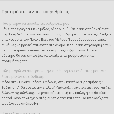
Προτιμήσεις μέλους και ρυθμίσεις
Πώς μπορώ να αλλάξω τις ρυθμίσεις μου;
Εάν είστε εγγεγραμμένο μέλος, όλες οι ρυθμίσεις σας αποθηκεύονται
στη βάση δεδομένων του συστήματος συζητήσεων. Για να τις αλλάξετε,
επισκεφθείτε τον Πίνακα Ελέγχου Μέλους. Ένας σύνδεσμος μπορεί
συνήθως να βρεθεί πατώντας στο όνομα μέλους σας στην κορυφή των
περισσότερων σελίδων του συστήματος συζητήσεων. Αυτό το
σύστημα θα σας επιτρέψει να αλλάξετε τις ρυθμίσεις και τις
προτιμήσεις σας.
Πώς μπορώ να αποτρέψω την εμφάνιση του ονόματος μου στη
λίστα μελών σε σύνδεση;
Μέσα στον Πίνακα Ελέγχου Μέλους, στην καρτέλα “Προτιμήσεις Δ.
Συζήτησης”, θα βρείτε την επιλογή
Απόκρυψη των στοιχείων μου κατά τη
διάρκεια της σύνδεσης
. Ενεργοποιήστε αυτή την επιλογή και θα είστε
ορατοί μόνο σε διαχειριστές, συντονιστές και εσάς. Θα υπολογίζεστε
ως μέλος με απόκρυψη.
Η ώρα δεν είναι σωστή!