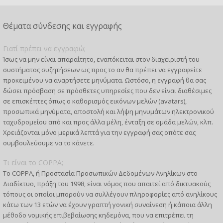
Θέματα σύνδεσης και εγγραφής
Γιατί πρέπει να εγγραφώ;
Ίσως να μην είναι απαραίτητο, εναπόκειται στον διαχειριστή του
συστήματος συζητήσεων ως προς το αν θα πρέπει να εγγραφείτε
προκειμένου να αναρτήσετε μηνύματα. Ωστόσο, η εγγραφή θα σας
δώσει πρόσβαση σε πρόσθετες υπηρεσίες που δεν είναι διαθέσιμες
σε επισκέπτες όπως ο καθορισμός εικόνων μελών (avatars),
προσωπικά μηνύματα, αποστολή και λήψη μηνυμάτων ηλεκτρονικού
ταχυδρομείου από και προς άλλα μέλη, ένταξη σε ομάδα μελών, κλπ.
Χρειάζονται μόνο μερικά λεπτά για την εγγραφή σας οπότε σας
συμβουλεύουμε να το κάνετε.
Τι είναι το COPPA;
Το COPPA, ή Προστασία Προσωπικών Δεδομένων Ανηλίκων στο
Διαδίκτυο, πράξη του 1998, είναι νόμος που απαιτεί από δικτυακούς
τόπους οι οποίοι μπορούν να συλλέγουν πληροφορίες από ανηλίκους
κάτω των 13 ετών να έχουν γραπτή γονική συναίνεση ή κάποια άλλη
μέθοδο νομικής επιβεβαίωσης κηδεμόνα, που να επιτρέπει τη