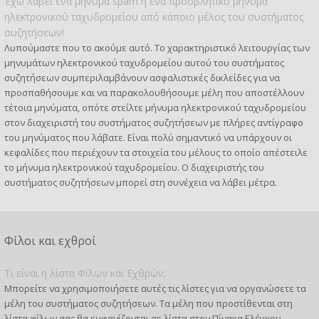
Έχω λάβει ένα μήνυμα spam ή ένα προσβλητικό μήνυμα
ηλεκτρονικού ταχυδρομείου από κάποιο μέλος του συστήματος
συζητήσεων!
Λυπούμαστε που το ακούμε αυτό. Το χαρακτηριστικό λειτουργίας των
μηνυμάτων ηλεκτρονικού ταχυδρομείου αυτού του συστήματος
συζητήσεων συμπεριλαμβάνουν ασφαλιστικές δικλείδες για να
προσπαθήσουμε και να παρακολουθήσουμε μέλη που αποστέλλουν
τέτοια μηνύματα, οπότε στείλτε μήνυμα ηλεκτρονικού ταχυδρομείου
στον διαχειριστή του συστήματος συζητήσεων με πλήρες αντίγραφο
του μηνύματος που λάβατε. Είναι πολύ σημαντικό να υπάρχουν οι
κεφαλίδες που περιέχουν τα στοιχεία του μέλους το οποίο απέστειλε
το μήνυμα ηλεκτρονικού ταχυδρομείου. Ο διαχειριστής του
συστήματος συζητήσεων μπορεί στη συνέχεια να λάβει μέτρα.
Φίλοι και εχθροί
Τι είναι η λίστα Φίλων και Εχθρών;
Μπορείτε να χρησιμοποιήσετε αυτές τις λίστες για να οργανώσετε τα
μέλη του συστήματος συζητήσεων. Τα μέλη που προστίθενται στη
λίστα φίλων σας θα εμφανίζονται σε λίστα στον Πίνακα Ελέγχου