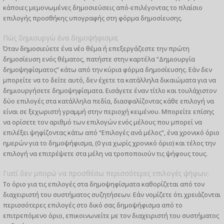
κάποιες μεμονωμένες δημοσιεύσεις από-επιλέγοντας το πλαίσιο
επιλογής προσθήκης υπογραφής στη φόρμα δημοσίευσης.
Πώς δημιουργώ ένα δημοψήφισμα;
Όταν δημοσιεύετε ένα νέο θέμα ή επεξεργάζεστε την πρώτη
δημοσίευση ενός θέματος, πατήστε στην καρτέλα “Δημιουργία
δημοψηφίσματος” κάτω από την κύρια φόρμα δημοσίευσης. Εάν δεν
μπορείτε να το δείτε αυτό, δεν έχετε τα κατάλληλα δικαιώματα για να
δημιουργήσετε δημοψηφίσματα. Εισάγετε έναν τίτλο και τουλάχιστον
δύο επιλογές στα κατάλληλα πεδία, διασφαλίζοντας κάθε επιλογή να
είναι σε ξεχωριστή γραμμή στην περιοχή κειμένου. Μπορείτε επίσης
να ορίσετε τον αριθμό των επιλογών ενός μέλους που μπορεί να
επιλέξει ψηφίζοντας κάτω από “Επιλογές ανά μέλος”, ένα χρονικό όριο
ημερών για το δημοψήφισμα, (0 για χωρίς χρονικό όριο) και τέλος την
επιλογή να επιτρέψετε στα μέλη να τροποποιούν τις ψήφους τους.
Γιατί δεν μπορώ να προσθέσω περισσότερες επιλογές ψήφων;
Το όριο για τις επιλογές στα δημοψηφίσματα καθορίζεται από τον
διαχειριστή του συστήματος συζητήσεων. Εάν νομίζετε ότι χρειάζονται
περισσότερες επιλογές στο δικό σας δημοψήφισμα από το
επιτρεπόμενο όριο, επικοινωνείτε με τον διαχειριστή του συστήματος