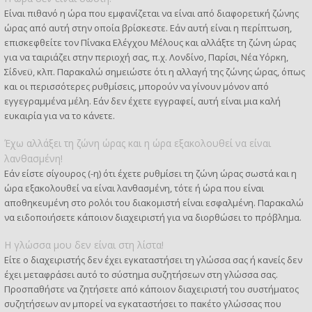
Είναι πιθανό η ώρα που εμφανίζεται να είναι από διαφορετική ζώνης
ώρας από αυτή στην οποία βρίσκεστε. Εάν αυτή είναι η περίπτωση,
επισκεφθείτε τον Πίνακα Ελέγχου Μέλους και αλλάξτε τη ζώνη ώρας
για να ταιριάζει στην περιοχή σας, π.χ. Λονδίνο, Παρίσι, Νέα Υόρκη,
Σίδνεϋ, κλπ. Παρακαλώ σημειώστε ότι η αλλαγή της ζώνης ώρας, όπως
και οι περισσότερες ρυθμίσεις, μπορούν να γίνουν μόνον από
εγγεγραμμένα μέλη. Εάν δεν έχετε εγγραφεί, αυτή είναι μια καλή
ευκαιρία για να το κάνετε.
Έχω αλλάξει τη ζώνη ώρας και η ώρα εξακολουθεί να είναι
λανθασμένη!
Εάν είστε σίγουρος (-η) ότι έχετε ρυθμίσει τη ζώνη ώρας σωστά και η
ώρα εξακολουθεί να είναι λανθασμένη, τότε ή ώρα που είναι
αποθηκευμένη στο ρολόι του διακομιστή είναι εσφαλμένη. Παρακαλώ
να ειδοποιήσετε κάποιον διαχειριστή για να διορθώσει το πρόβλημα.
Η γλώσσα μου δεν είναι στη λίστα!
Είτε ο διαχειριστής δεν έχει εγκαταστήσει τη γλώσσα σας ή κανείς δεν
έχει μεταφράσει αυτό το σύστημα συζητήσεων στη γλώσσα σας.
Προσπαθήστε να ζητήσετε από κάποιον διαχειριστή του συστήματος
συζητήσεων αν μπορεί να εγκαταστήσει το πακέτο γλώσσας που