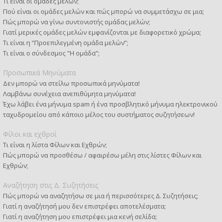
Τι είναι οι ομάδες μελών;
Πού είναι οι ομάδες μελών και πώς μπορώ να συμμετάσχω σε μια;
Πώς μπορώ να γίνω συντονιστής ομάδας μελών;
Γιατί μερικές ομάδες μελών εμφανίζονται με διαφορετικό χρώμα;
Τι είναι η “Προεπιλεγμένη ομάδα μελών”;
Τι είναι ο σύνδεσμος "Η ομάδα”;
Προσωπικά Μηνύματα
Δεν μπορώ να στείλω προσωπικά μηνύματα!
Λαμβάνω συνέχεια ανεπιθύμητα μηνύματα!
Έχω λάβει ένα μήνυμα spam ή ένα προσβλητικό μήνυμα ηλεκτρονικού
ταχυδρομείου από κάποιο μέλος του συστήματος συζητήσεων!
Φίλοι και εχθροί
Τι είναι η λίστα Φίλων και Εχθρών;
Πώς μπορώ να προσθέσω / αφαιρέσω μέλη στις λίστες Φίλων και
Εχθρών;
Αναζήτηση στις Δ. Συζητήσεις
Πώς μπορώ να αναζητήσω σε μια ή περισσότερες Δ. Συζητήσεις;
Γιατί η αναζήτησή μου δεν επιστρέφει αποτελέσματα;
Γιατί η αναζήτηση μου επιστρέφει μια κενή σελίδα;