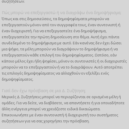
συζητήσεων.
Πώς μπορώ να επεξεργαστώ ή να διαγράψω ένα δημοψήφισμα;
Όπως και στις δημοσιεύσεις, τα δημοψηφίσματα μπορούν να
επεξεργαστούν μόνον από τον συγγραφέα τους, έναν συντονιστή ή
έναν διαχειριστή. Για να επεξεργαστείτε ένα δημοψήφισμα,
επεξεργαστείτε την πρώτη δημοσίευση στο θέμα. Αυτή έχει πάντα
συνδεδεμένο το δημοψήφισμα με αυτό. Εάν κανένας δεν έχει δώσει
μια ψήφο, τα μέλη μπορούν να διαγράψουν το δημοψήφισμα ή να
επεξεργαστούν κάθε επιλογή του δημοψηφίσματος. Ωστόσο, εάν
κάποιο μέλος έχει ήδη ψηφίσει, μόνον οι συντονιστές ή οι διαχειριστές
μπορούν να το επεξεργαστούν ή να το διαγράψουν. Αυτό αποτρέπει
τις επιλογές δημοψηφίσματος να αλλαχθούν εν εξελίξει ενός
δημοψηφίσματος.
Γιατί δεν έχω πρόσβαση σε μια Δ. Συζήτηση;
Μερικές Δ. Συζητήσεις μπορεί να περιορίζονται σε ορισμένα μέλη ή
ομάδες. Για να δείτε, να διαβάσετε, να απαντήσετε ή για οποιαδήποτε
άλλη ενέργεια μπορεί να χρειάζεστε ειδικά δικαιώματα.
Επικοινωνήστε με έναν συντονιστή ή διαχειριστή του συστήματος
συζητήσεων για να σας χορηγήσει την πρόσβαση.