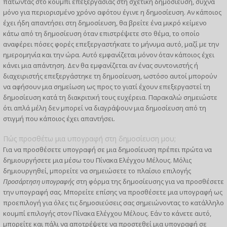
πατώντας στο κουμπί επεξεργασίας στη σχετική δημοσίευση, συχνά
μόνο για περιορισμένο χρόνο αφότου έγινε η δημοσίευση. Αν κάποιος
έχει ήδη απαντήσει στη δημοσίευση, θα βρείτε ένα μικρό κείμενο
κάτω από τη δημοσίευση όταν επιστρέψετε στο θέμα, το οποίο
αναφέρει πόσες φορές επεξεργαστήκατε το μήνυμα αυτό, μαζί με την
ημερομηνία και την ώρα. Αυτό εμφανίζεται μόνον όταν κάποιος έχει
κάνει μια απάντηση. Δεν θα εμφανίζεται αν ένας συντονιστής ή
διαχειριστής επεξεργάστηκε τη δημοσίευση, ωστόσο αυτοί μπορούν
να αφήσουν μια σημείωση ως προς το γιατί έχουν επεξεργαστεί τη
δημοσίευση κατά τη διακριτική τους ευχέρεια. Παρακαλώ σημειώστε
ότι απλά μέλη δεν μπορεί να διαγράψουν μια δημοσίευση από τη
στιγμή που κάποιος έχει απαντήσει.
Πώς προσθέτω μια υπογραφή στη δημοσίευση μου;
Για να προσθέσετε υπογραφή σε μια δημοσίευση πρέπει πρώτα να
δημιουργήσετε μια μέσω του Πίνακα Ελέγχου Μέλους. Μόλις
δημιουργηθεί, μπορείτε να σημειώσετε το πλαίσιο επιλογής
Προσάρτηση υπογραφής
στη φόρμα της δημοσίευσης για να προσθέσετε
την υπογραφή σας. Μπορείτε επίσης να προσθέσετε μια υπογραφή ως
προεπιλογή για όλες τις δημοσιεύσεις σας σημειώνοντας το κατάλληλο
κουμπί επιλογής στον Πίνακα Ελέγχου Μέλους. Εάν το κάνετε αυτό,
μπορείτε και πάλι να αποτρέψετε να προστεθεί μια υπογραφή σε