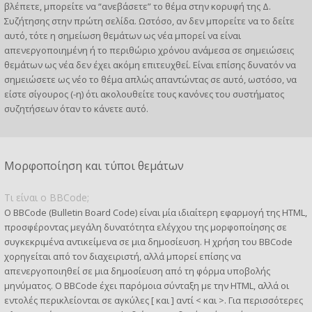
βλέπετε, μπορείτε να “ανεβάσετε” το θέμα στην κορυφή της Δ.
Συζήτησης στην πρώτη σελίδα. Ωστόσο, αν δεν μπορείτε να το δείτε
αυτό, τότε η σημείωση θεμάτων ως νέα μπορεί να είναι
απενεργοποιημένη ή το περιθώριο χρόνου ανάμεσα σε σημειώσεις
θεμάτων ως νέα δεν έχει ακόμη επιτευχθεί. Είναι επίσης δυνατόν να
σημειώσετε ως νέο το θέμα απλώς απαντώντας σε αυτό, ωστόσο, να
είστε σίγουρος (-η) ότι ακολουθείτε τους κανόνες του συστήματος
συζητήσεων όταν το κάνετε αυτό.
Μορφοποίηση και τύποι θεμάτων
Τι είναι ο BBCode;
Ο BBCode (Bulletin Board Code) είναι μία ιδιαίτερη εφαρμογή της HTML,
προσφέροντας μεγάλη δυνατότητα ελέγχου της μορφοποίησης σε
συγκεκριμένα αντικείμενα σε μια δημοσίευση. Η χρήση του BBCode
χορηγείται από τον διαχειριστή, αλλά μπορεί επίσης να
απενεργοποιηθεί σε μια δημοσίευση από τη φόρμα υποβολής
μηνύματος. Ο BBCode έχει παρόμοια σύνταξη με την HTML, αλλά οι
εντολές περικλείονται σε αγκύλες [ και ] αντί < και >. Για περισσότερες