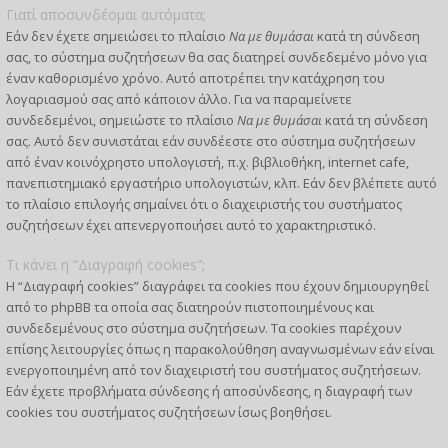
Γιατί αποσυνδέομαι αυτόματα;
Εάν δεν έχετε σημειώσει το πλαίσιο
Να με θυμάσαι
κατά τη σύνδεση
σας, το σύστημα συζητήσεων θα σας διατηρεί συνδεδεμένο μόνο για
έναν καθορισμένο χρόνο. Αυτό αποτρέπει την κατάχρηση του
λογαριασμού σας από κάποιον άλλο. Για να παραμείνετε
συνδεδεμένοι, σημειώστε το πλαίσιο
Να με θυμάσαι
κατά τη σύνδεση
σας. Αυτό δεν συνιστάται εάν συνδέεστε στο σύστημα συζητήσεων
από έναν κοινόχρηστο υπολογιστή, π.χ. βιβλιοθήκη, internet cafe,
πανεπιστημιακό εργαστήριο υπολογιστών, κλπ. Εάν δεν βλέπετε αυτό
το πλαίσιο επιλογής σημαίνει ότι ο διαχειριστής του συστήματος
συζητήσεων έχει απενεργοποιήσει αυτό το χαρακτηριστικό.
Τι κάνει η “Διαγραφή cookies”;
Η “Διαγραφή cookies” διαγράφει τα cookies που έχουν δημιουργηθεί
από το phpBB τα οποία σας διατηρούν πιστοποιημένους και
συνδεδεμένους στο σύστημα συζητήσεων. Τα cookies παρέχουν
επίσης λειτουργίες όπως η παρακολούθηση αναγνωσμένων εάν είναι
ενεργοποιημένη από τον διαχειριστή του συστήματος συζητήσεων.
Εάν έχετε προβλήματα σύνδεσης ή αποσύνδεσης, η διαγραφή των
cookies του συστήματος συζητήσεων ίσως βοηθήσει.