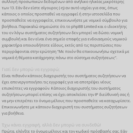
συλλογή προσωπικών δεδομένων από ανήλικο ηλικίας μικρότερης
των 13. Εάν δεν είστε σίγουρος (-η) αν αυτό ισχύει για σας, όπως
κάποιος ο οποίος προσπαθεί να εγγραφεί ή στην ιστοσελίδα που
προσπαθείτε να εγγραφείτε, επικοινωνήστε με νομικό σύμβουλο για
βοήθεια. Παρακαλώ σημειώστε ότι το phpBB Limited και ο ιδιοκτήτης
του εν λόγω συστήματος συζητήσεων δεν μπορεί να δώσει νομική
συμβουλή και δεν είναι ένα σημείο επαφής για ενδοιασμούς νομικού
χαρακτήρα οποιουδήποτε είδους, εκτός από τις περιπτώσεις που
περιγράφονται στην ερώτηση “Με ποιόν θα επικοινωνήσω σχετικά με
νομικά ή θέματα κατάχρησης πάνω στο σύστημα συζητήσεων;”.
Γιατί δεν μπορώ να εγγραφώ;
Είναι πιθανόν κάποιος διαχειριστής του συστήματος συζητήσεων να
έχει απενεργοποιήσει τις εγγραφές για να αποτρέψει νέους
επισκέπτες να εγγραφούν. Κάποιος διαχειριστής του συστήματος
συζητήσεων μπορεί επίσης να έχει αποκλείσει την IP διεύθυνσή σας ή
να μην επιτρέπει το όνομα μέλους που προσπαθείτε να καταχωρίσετε.
Επικοινωνήστε με κάποιον διαχειριστή του συστήματος συζητήσεων
για βοήθεια.
Έχω κάνει εγγραφή, αλλά δεν μπορώ να συνδεθώ!
Πρώτα, ελέγξτε το όνομα μέλους και τον κωδικό πρόσβασής σας. Εάν