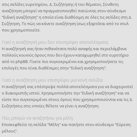
στις σελίδες ευρετηρίου, Δ. Συζήτησης ή του θέματος. Σύνθετη
αναζήτηση μπορεί να πραγματοποιηθεί πατώντας στον σύνδεσμο
“Ειδική αναζήτηση” η οποία είναι διαθέσιμη σε όλες τις σελίδες στη Δ.
Συζήτηση. Το πώς να κάνετε αναζήτηση ίσως εξαρτάται από το στυλ
που χρησιμοποιείτε.
Γιατί η αναζήτησή μου δεν επιστρέφει αποτελέσματα;
Η αναζήτησή σας ήταν πιθανότατα πολύ ασαφής και περιελάμβανε
πολλούς κοινούς όρους που δεν έχουν καταχωρηθεί στο ευρετήριο
από το phpBB. Γίνετε πιο συγκεκριμένοι και χρησιμοποιήσετε τις
επιλογές που είναι διαθέσιμες στην “Ειδική αναζήτηση”.
Γιατί η αναζήτηση μου επιστρέφει μια κενή σελίδα;
Η αναζήτησή σας επέστρεψε πολλά αποτελέσματα για να διαχειριστεί
ο διακομιστής ιστού. Χρησιμοποιήστε την “Ειδική αναζήτηση” και να
είστε πιο συγκεκριμένοι στους όρους που χρησιμοποιούνται και τις Δ.
Συζητήσεις στις οποίες θέλετε να γίνει η αναζήτηση.
Πώς μπορώ να αναζητήσω για μέλη;
Επισκεφθείτε τη σελίδα "Μέλη" και πατήστε στον σύνδεσμο “Εύρεση
μέλους”.