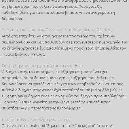
πρέπει να δείτε ένα κουμπί για την αναφορά των δημοσιεύσεων δίπλα
στη δημοσίευση που θέλετε να αναφέρετε. Πατώντας θα
καθοδηγηθείτε για τα απαιτούμενα βήματα για να αναφέρετε τη
δημοσίευση.
Τι είναι το κουμπί “Αποθήκευση” στη δημοσίευση θέματος;
Αυτό σας επιτρέπει να αποθηκεύσετε προσχέδια που πρέπει να
συμπληρωθούν και να υποβληθούν σε μεταγενέστερη ημερομηνία. Για
να επαναφορτώσετε ένα αποθηκευμένο προσχέδιο, επισκεφθείτε τον
Πίνακα Ελέγχου Μέλους.
Γιατί η δημοσίευση χρειάζεται να εγκριθεί;
Ο διαχειριστής του συστήματος συζητήσεων μπορεί να έχει
αποφασίσει ότι οι δημοσιεύσεις στη Δ. Συζήτηση που θέλετε να
δημοσιεύσετε να χρειάζονται έλεγχο πριν υποβληθούν. Είναι επίσης
πιθανό ο διαχειριστής να σας έχει τοποθετήσει σε μια ομάδα μελών
των οποίων οι δημοσιεύσεις να χρειάζονται έλεγχο πριν υποβληθούν.
Παρακαλώ επικοινωνείτε με τον διαχειριστή του συστήματος
συζητήσεων για περισσότερες πληροφορίες.
Πώς σημειώνω ένα θέμα μου ως νέο;
Πατώντας στο σύνδεσμο “Σημειώστε το θέμα ως νέο” όταν τον