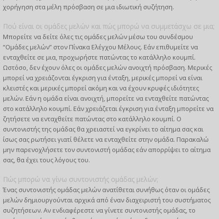
χορήγηση στα μέλη πρόσβαση σε μια ιδιωτική συζήτηση.
Πού είναι οι ομάδες μελών και πώς μπορώ να συμμετάσχω σε μια;
Μπορείτε να δείτε όλες τις ομάδες μελών μέσω του συνδέσμου
“Ομάδες μελών” στον Πίνακα Ελέγχου Μέλους. Εάν επιθυμείτε να
ενταχθείτε σε μια, προχωρήστε πατώντας το κατάλληλο κουμπί.
Ωστόσο, δεν έχουν όλες οι ομάδες μελών ανοιχτή πρόσβαση. Μερικές
μπορεί να χρειάζονται έγκριση για ένταξη, μερικές μπορεί να είναι
κλειστές και μερικές μπορεί ακόμη και να έχουν κρυφές ιδιότητες
μελών. Εάν η ομάδα είναι ανοιχτή, μπορείτε να ενταχθείτε πατώντας
στο κατάλληλο κουμπί. Εάν χρειάζεται έγκριση για ένταξη μπορείτε να
ζητήσετε να ενταχθείτε πατώντας στο κατάλληλο κουμπί. Ο
συντονιστής της ομάδας θα χρειαστεί να εγκρίνει το αίτημα σας και
ίσως σας ρωτήσει γιατί θέλετε να ενταχθείτε στην ομάδα. Παρακαλώ
μην παρενοχλήσετε τον συντονιστή ομάδας εάν απορρίψει το αίτημα
σας, θα έχει τους λόγους του.
Πώς μπορώ να γίνω συντονιστής ομάδας μελών;
Ένας συντονιστής ομάδας μελών ανατίθεται συνήθως όταν οι ομάδες
μελών δημιουργούνται αρχικά από έναν διαχειριστή του συστήματος
συζητήσεων. Αν ενδιαφέρεστε να γίνετε συντονιστής ομάδας, το