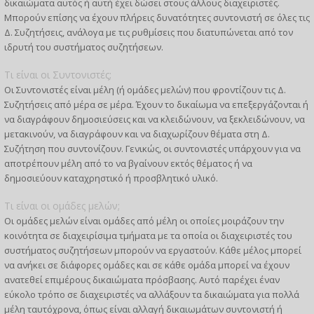
δικαιώματα αυτός ή αυτή έχει δώσει στους άλλους διαχειριστές.
Μπορούν επίσης να έχουν πλήρεις δυνατότητες συντονιστή σε όλες τις
Δ. Συζητήσεις, ανάλογα με τις ρυθμίσεις που διατυπώνεται από τον
ιδρυτή του συστήματος συζητήσεων.
Τι είναι οι Συντονιστές;
Οι Συντονιστές είναι μέλη (ή ομάδες μελών) που φροντίζουν τις Δ.
Συζητήσεις από μέρα σε μέρα. Έχουν το δικαίωμα να επεξεργάζονται ή
να διαγράφουν δημοσιεύσεις και να κλειδώνουν, να ξεκλειδώνουν, να
μετακινούν, να διαγράφουν και να διαχωρίζουν θέματα στη Δ.
Συζήτηση που συντονίζουν. Γενικώς, οι συντονιστές υπάρχουν για να
αποτρέπουν μέλη από το να βγαίνουν εκτός θέματος ή να
δημοσιεύουν καταχρηστικό ή προσβλητικό υλικό.
Τι είναι οι ομάδες μελών;
Οι ομάδες μελών είναι ομάδες από μέλη οι οποίες μοιράζουν την
κοινότητα σε διαχειρίσιμα τμήματα με τα οποία οι διαχειριστές του
συστήματος συζητήσεων μπορούν να εργαστούν. Κάθε μέλος μπορεί
να ανήκει σε διάφορες ομάδες και σε κάθε ομάδα μπορεί να έχουν
ανατεθεί επιμέρους δικαιώματα πρόσβασης. Αυτό παρέχει έναν
εύκολο τρόπο σε διαχειριστές να αλλάξουν τα δικαιώματα για πολλά
μέλη ταυτόχρονα, όπως είναι αλλαγή δικαιωμάτων συντονιστή ή