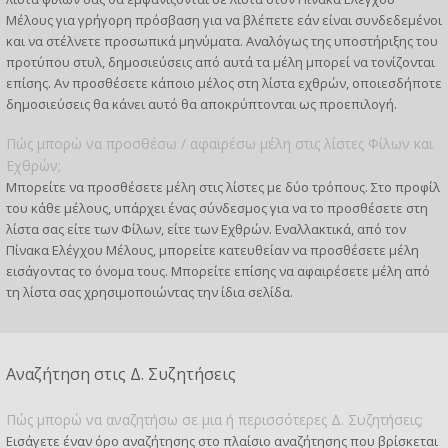
Μέλους για γρήγορη πρόσβαση για να βλέπετε εάν είναι συνδεδεμένοι
και να στέλνετε προσωπικά μηνύματα. Αναλόγως της υποστήριξης του
προτύπου στυλ, δημοσιεύσεις από αυτά τα μέλη μπορεί να τονίζονται
επίσης. Αν προσθέσετε κάποιο μέλος στη λίστα εχθρών, οποιεσδήποτε
δημοσιεύσεις θα κάνει αυτό θα αποκρύπτονται ως προεπιλογή.
Πώς μπορώ να προσθέσω / αφαιρέσω μέλη στις λίστες Φίλων και
Εχθρών;
Μπορείτε να προσθέσετε μέλη στις λίστες με δύο τρόπους. Στο προφίλ
του κάθε μέλους, υπάρχει ένας σύνδεσμος για να το προσθέσετε στη
λίστα σας είτε των Φίλων, είτε των Εχθρών. Εναλλακτικά, από τον
Πίνακα Ελέγχου Μέλους, μπορείτε κατευθείαν να προσθέσετε μέλη
εισάγοντας το όνομα τους. Μπορείτε επίσης να αφαιρέσετε μέλη από
τη λίστα σας χρησιμοποιώντας την ίδια σελίδα.
Αναζήτηση στις Δ. Συζητήσεις
Πώς μπορώ να αναζητήσω σε μια ή περισσότερες Δ. Συζητήσεις;
Εισάγετε έναν όρο αναζήτησης στο πλαίσιο αναζήτησης που βρίσκεται