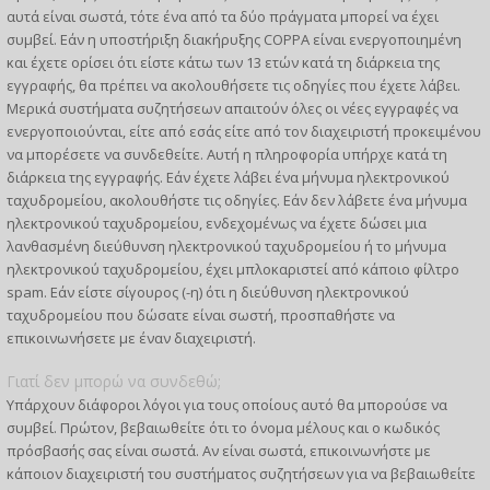
αυτά είναι σωστά, τότε ένα από τα δύο πράγματα μπορεί να έχει
συμβεί. Εάν η υποστήριξη διακήρυξης COPPA είναι ενεργοποιημένη
και έχετε ορίσει ότι είστε κάτω των 13 ετών κατά τη διάρκεια της
εγγραφής, θα πρέπει να ακολουθήσετε τις οδηγίες που έχετε λάβει.
Μερικά συστήματα συζητήσεων απαιτούν όλες οι νέες εγγραφές να
ενεργοποιούνται, είτε από εσάς είτε από τον διαχειριστή προκειμένου
να μπορέσετε να συνδεθείτε. Αυτή η πληροφορία υπήρχε κατά τη
διάρκεια της εγγραφής. Εάν έχετε λάβει ένα μήνυμα ηλεκτρονικού
ταχυδρομείου, ακολουθήστε τις οδηγίες. Εάν δεν λάβετε ένα μήνυμα
ηλεκτρονικού ταχυδρομείου, ενδεχομένως να έχετε δώσει μια
λανθασμένη διεύθυνση ηλεκτρονικού ταχυδρομείου ή το μήνυμα
ηλεκτρονικού ταχυδρομείου, έχει μπλοκαριστεί από κάποιο φίλτρο
spam. Εάν είστε σίγουρος (-η) ότι η διεύθυνση ηλεκτρονικού
ταχυδρομείου που δώσατε είναι σωστή, προσπαθήστε να
επικοινωνήσετε με έναν διαχειριστή.
Γιατί δεν μπορώ να συνδεθώ;
Υπάρχουν διάφοροι λόγοι για τους οποίους αυτό θα μπορούσε να
συμβεί. Πρώτον, βεβαιωθείτε ότι το όνομα μέλους και ο κωδικός
πρόσβασής σας είναι σωστά. Αν είναι σωστά, επικοινωνήστε με
κάποιον διαχειριστή του συστήματος συζητήσεων για να βεβαιωθείτε