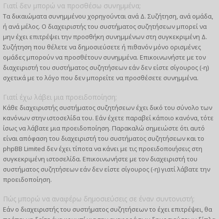
Γιατί δεν μπορώ να προσθέσω συνημμένα;
Τα δικαιώματα συνημμένου χορηγούνται ανά Δ. Συζήτηση, ανά ομάδα,
ή ανά μέλος. Ο διαχειριστής του συστήματος συζητήσεων μπορεί να
μην έχει επιτρέψει την προσθήκη συνημμένων στη συγκεκριμένη Δ.
Συζήτηση που θέλετε να δημοσιεύσετε ή πιθανόν μόνο ορισμένες
ομάδες μπορούν να προσθέτουν συνημμένα. Επικοινωνήστε με τον
διαχειριστή του συστήματος συζητήσεων εάν δεν είστε σίγουρος (-η)
σχετικά με το λόγο που δεν μπορείτε να προσθέσετε συνημμένα.
Γιατί έχω λάβει μια προειδοποίηση;
Κάθε διαχειριστής συστήματος συζητήσεων έχει δικό του σύνολο των
κανόνων στην ιστοσελίδα του. Εάν έχετε παραβεί κάποιο κανόνα, τότε
ίσως να λάβατε μια προειδοποίηση. Παρακαλώ σημειώστε ότι αυτό
είναι απόφαση του διαχειριστή του συστήματος συζητήσεων και το
phpBB Limited δεν έχει τίποτα να κάνει με τις προειδοποιήσεις στη
συγκεκριμένη ιστοσελίδα. Επικοινωνήστε με τον διαχειριστή του
συστήματος συζητήσεων εάν δεν είστε σίγουρος (-η) γιατί λάβατε την
προειδοποίηση.
Πώς μπορώ να αναφέρω δημοσιεύσεις σε έναν συντονιστή;
Εάν ο διαχειριστής του συστήματος συζητήσεων το έχει επιτρέψει, θα