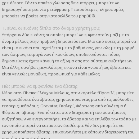
χρειάζεστε. Εάν το πακέτο γλώσσας δεν υπάρχει, μπορείτε να
δημιουργήσετε μια νέα μετάφραση. Περισσότερες πληροφορίες
μπορείτε να βρείτε στην ιστοσελίδα του
phpBB
®.
Τι είναι οι εικόνες δίπλα στο όνομα χρήστη μου;
Υπάρχουν δύο εικόνες οι οποίες μπορεί να εμφανιστούν μαζί με το
όνομα μέλους στην προβολή δημοσιεύσεων. Μια από αυτές μπορεί να
είναι μια εικόνα που σχετίζεται με το βαθμό σας, γενικώς με τη μορφή
των άστρων, τετραγώνων ή κουκίδων, υποδεικνύοντας πόσες
δημοσιεύσεις έχετε κάνει ή το αξίωμα σας στο σύστημα συζητήσεων.
Μια άλλη, συνήθως μεγαλύτερη, εικόνα είναι γνωστή ως άβαταρ και
είναι γενικώς μοναδική, προσωπική για κάθε μέλος.
Πώς μπορώ να εμφανίσω ένα άβαταρ;
Μέσα στον Πίνακα Ελέγχου Μέλους, στην καρτέλα “Προφίλ”, μπορείτε
να προσθέσετε ένα άβαταρ, χρησιμοποιώντας μια από τις ακόλουθες
τέσσερις μεθόδους: Gravatar, Γκαλερί, Φόρτωση από σύνδεσμο ή
Φόρτωση άβαταρ. Εναπόκειται στον διαχειριστή του συστήματος
συζητήσεων να ενεργοποιήσει τα άβαταρ και να επιλέξει τον τρόπο με
τον οποίο μπορεί να καταστούν διαθέσιμα. Εάν δεν μπορείτε να
χρησιμοποιήσετε άβαταρ, επικοινωνήστε με κάποιον διαχειριστή του
συστήματος συζητήσεων.