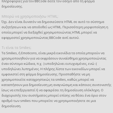
πληροφορίες για τον BBCode δείτε τον οδηγό από τη φόρμα
δημοσίευσης.
Μπορώ να χρησιμοποιήσω HTML;
Όχι. Δεν είναι δυνατόν να δημοσιεύσετε HTML σε αυτό το σύστημα
συζητήσεων και να αποδοθεί ως HTML. Περισσότερη μορφοποίηση η
οποία μπορεί να διεξαχθεί χρησιμοποιώντας HTML μπορεί να
εφαρμοστεί χρησιμοποιώντας BBCode αντί αυτού.
Τι είναι τα Smilies;
Τα Smilies, ή Emoticons, είναι μικρά εικονίδια τα οποία μπορούν να
χρησιμοποιηθούν για να εκφράσουν συναίσθημα χρησιμοποιώντας
έναν σύντομο κώδικα, π.χ. :) υποδηλώνει ευτυχισμένος, ενώ :(
υποδηλώνει λυπημένος. Η πλήρης λίστα των εικονιδίων μπορεί να
εμφανιστεί στη φόρμα δημοσίευσης. Προσπαθήστε να μη
χρησιμοποιείτε καταχρηστικώς τα smilies, καθώς μπορεί να
καταστήσουν μια δημοσίευση μη αναγνώσιμη και κάποιος συντονιστής
ίσως να επεξεργαστεί ή να αφαιρέσει τη δημοσίευση ολόκληρη. Ο
διαχειριστής του συστήματος μπορεί επίσης να θέσει ένα όριο στον
αριθμό των smilies που μπορείτε να χρησιμοποιήσετε σε μια
δημοσίευση.