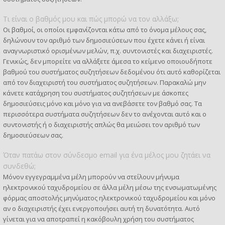
Τι είναι ο βαθμός μου και πώς μπορώ να τον αλλάξω;
Οι βαθμοί, οι οποίοι εμφανίζονται κάτω από το όνομα μέλους σας,
δηλώνουν τον αριθμό των δημοσιεύσεων που έχετε κάνει ή είναι
αναγνωριστικό ορισμένων μελών, π.χ. συντονιστές και διαχειριστές.
Γενικώς, δεν μπορείτε να αλλάξετε άμεσα το κείμενο οποιουδήποτε
βαθμού του συστήματος συζητήσεων δεδομένου ότι αυτό καθορίζεται
από τον διαχειριστή του συστήματος συζητήσεων. Παρακαλώ μην
κάνετε κατάχρηση του συστήματος συζητήσεων με άσκοπες
δημοσιεύσεις μόνο και μόνο για να ανεβάσετε τον βαθμό σας. Τα
περισσότερα συστήματα συζητήσεων δεν το ανέχονται αυτό και ο
συντονιστής ή ο διαχειριστής απλώς θα μειώσει τον αριθμό των
δημοσιεύσεων σας.
Όταν πατάω στον σύνδεσμο email για ένα μέλος μου ζητάει να
συνδεθώ;
Μόνον εγγεγραμμένα μέλη μπορούν να στείλουν μήνυμα
ηλεκτρονικού ταχυδρομείου σε άλλα μέλη μέσω της ενσωματωμένης
φόρμας αποστολής μηνύματος ηλεκτρονικού ταχυδρομείου και μόνο
αν ο διαχειριστής έχει ενεργοποιήσει αυτή τη δυνατότητα. Αυτό
γίνεται για να αποτραπεί η κακόβουλη χρήση του συστήματος