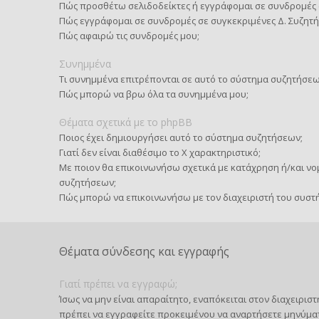
Πώς προσθέτω σελιδοδείκτες ή εγγράφομαι σε συνδρομές 
Πώς εγγράφομαι σε συνδρομές σε συγκεκριμένες Δ. Συζητή
Πώς αφαιρώ τις συνδρομές μου;
Συνημμένα
Τι συνημμένα επιτρέπονται σε αυτό το σύστημα συζητήσεω
Πώς μπορώ να βρω όλα τα συνημμένα μου;
Θέματα σχετικά με το phpBB
Ποιος έχει δημιουργήσει αυτό το σύστημα συζητήσεων;
Γιατί δεν είναι διαθέσιμο το Χ χαρακτηριστικό;
Με ποιον θα επικοινωνήσω σχετικά με κατάχρηση ή/και νομ
συζητήσεων;
Πώς μπορώ να επικοινωνήσω με τον διαχειριστή του συστ
Θέματα σύνδεσης και εγγραφής
Γιατί πρέπει να εγγραφώ;
Ίσως να μην είναι απαραίτητο, εναπόκειται στον διαχειρι
πρέπει να εγγραφείτε προκειμένου να αναρτήσετε μηνύμα