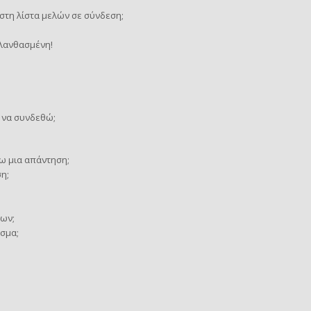
τη λίστα μελών σε σύνδεση;
 λανθασμένη!
 να συνδεθώ;
ω μια απάντηση;
η;
ων;
σμα;