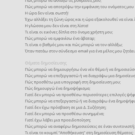
Πώς μπορώ να αλλάξω τις ρυθμίσεις μου;
Πώς μπορώ να αποτρέψω την εμφάνιση του ονόματος μου σ
Η ώρα δεν είναι σωστή!
Έχω αλλάξει τη ζώνη ώρας και η ώρα εξακολουθεί να είναι
Η γλώσσα μου δεν είναι στη λίστα!
Τι είναι οι εικόνες δίπλα στο όνομα χρήστη μου;
Πώς μπορώ να εμφανίσω ένα άβαταρ;
Τι είναι ο βαθμός μου και πώς μπορώ να τον αλλάξω;
Όταν πατάω στον σύνδεσμο email για ένα μέλος μου ζητάει
Θέματα δημοσίευσης
Πώς μπορώ να δημιουργήσω ένα νέο θέμα ή να δημοσιεύσ
Πώς μπορώ να επεξεργαστώ ή να διαγράψω μια δημοσίευσ
Πώς προσθέτω μια υπογραφή στη δημοσίευση μου;
Πώς δημιουργώ ένα δημοψήφισμα;
Γιατί δεν μπορώ να προσθέσω περισσότερες επιλογές ψήφ
Πώς μπορώ να επεξεργαστώ ή να διαγράψω ένα δημοψήφι
Γιατί δεν έχω πρόσβαση σε μια Δ. Συζήτηση;
Γιατί δεν μπορώ να προσθέσω συνημμένα;
Γιατί έχω λάβει μια προειδοποίηση;
Πώς μπορώ να αναφέρω δημοσιεύσεις σε έναν συντονιστή;
Τι είναι το κουμπί “Αποθήκευση” στη δημοσίευση θέματος;