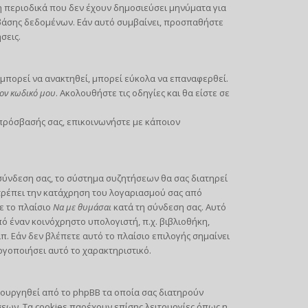
περιοδικά που δεν έχουν δημοσιεύσει μηνύματα για
 βάσης δεδομένων. Εάν αυτό συμβαίνει, προσπαθήστε
σεις.
μπορεί να ανακτηθεί, μπορεί εύκολα να επαναφερθεί.
ον κωδικό μου
. Ακολουθήστε τις οδηγίες και θα είστε σε
 πρόσβασής σας, επικοινωνήστε με κάποιον
σύνδεση σας, το σύστημα συζητήσεων θα σας διατηρεί
τρέπει την κατάχρηση του λογαριασμού σας από
ε το πλαίσιο
Να με θυμάσαι
κατά τη σύνδεση σας. Αυτό
 έναν κοινόχρηστο υπολογιστή, π.χ. βιβλιοθήκη,
π. Εάν δεν βλέπετε αυτό το πλαίσιο επιλογής σημαίνει
ργοποιήσει αυτό το χαρακτηριστικό.
ιουργηθεί από το phpBB τα οποία σας διατηρούν
ων. Τα cookies παρέχουν επίσης λειτουργίες όπως η