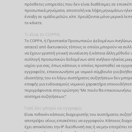
πρόσθετες υπηρεσίες που δεν είναι διαθέσιμες σε επισκέπ
προσωπικά μηνύματα, αποστολή και λήψη μηνυμάτων ηλεκτ
ένταξη σε ομάδα μελών, κλπ. Χρειάζονται μόνο μερικά λεπ
το κάνετε.
Τι είναι το COPPA;
Το COPPA, ή Προστασία Προσωπικών Δεδομένων Ανηλίκων στ
απαιτεί από δικτυακούς τόπους οι οποίοι μπορούν να συλ
να έχουν γραπτή γονική συναίνεση ή κάποια άλλη μέθοδο 
συλλογή προσωπικών δεδομένων από ανήλικο ηλικίας μικρότ
ισχύει για σας, όπως κάποιος ο οποίος προσπαθεί να εγγρ
εγγραφείτε, επικοινωνήστε με νομικό σύμβουλο για βοήθει
ιδιοκτήτης του εν λόγω συστήματος συζητήσεων δεν μπορεί
επαφής για ενδοιασμούς νομικού χαρακτήρα οποιουδήποτε 
περιγράφονται στην ερώτηση “Με ποιόν θα επικοινωνήσω 
σύστημα συζητήσεων;”.
Γιατί δεν μπορώ να εγγραφώ;
Είναι πιθανόν κάποιος διαχειριστής του συστήματος συζητ
αποτρέψει νέους επισκέπτες να εγγραφούν. Κάποιος διαχε
έχει αποκλείσει την IP διεύθυνσή σας ή να μην επιτρέπει 