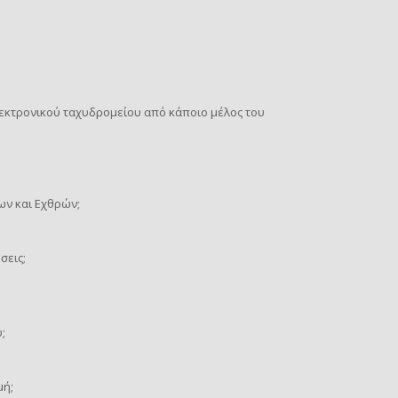
εκτρονικού ταχυδρομείου από κάποιο μέλος του
ων και Εχθρών;
σεις;
;
μή;