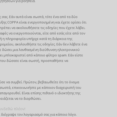
ζητήσεων για βοήθεια.
σας. Εάν αυτά είναι σωστά, τότε ένα από τα δύο
ξης COPPA είναι ενεργοποιημένη και έχετε ορίσει ότι
πρέπει να ακολουθήσετε τις οδηγίες που έχετε λάβει.
φές να ενεργοποιούνται, είτε από εσάς είτε από τον
ή η πληροφορία υπήρχε κατά τη διάρκεια της
ρομείου, ακολουθήστε τις οδηγίες. Εάν δεν λάβετε ένα
ε δώσει μια λανθασμένη διεύθυνση ηλεκτρονικού
ι μπλοκαριστεί από κάποιο φίλτρο spam. Εάν είστε
υ που δώσατε είναι σωστή, προσπαθήστε να
σε να συμβεί. Πρώτον, βεβαιωθείτε ότι το όνομα
 σωστά, επικοινωνήστε με κάποιον διαχειριστή του
παγορευθεί. Είναι επίσης πιθανό ο ιδιοκτήτης της
ρειάζεται να το διορθώσει.
υνδεθώ πλέον!
 διέγραψε τον λογαριασμό σας για κάποιο λόγο.