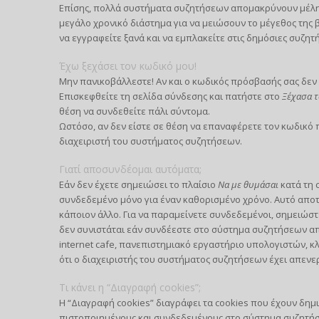
Επίσης, πολλά συστήματα συζητήσεων απομακρύνουν μέλη 
μεγάλο χρονικό διάστημα για να μειώσουν το μέγεθος της
να εγγραφείτε ξανά και να εμπλακείτε στις δημόσιες συζητή
Έχω ξεχάσει τον κωδικό μου!
Μην πανικοβάλλεστε! Αν και ο κωδικός πρόσβασής σας δεν 
Επισκεφθείτε τη σελίδα σύνδεσης και πατήστε στο
Ξέχασα τ
θέση να συνδεθείτε πάλι σύντομα.
Ωστόσο, αν δεν είστε σε θέση να επαναφέρετε τον κωδικό
διαχειριστή του συστήματος συζητήσεων.
Γιατί αποσυνδέομαι αυτόματα;
Εάν δεν έχετε σημειώσει το πλαίσιο
Να με θυμάσαι
κατά τη 
συνδεδεμένο μόνο για έναν καθορισμένο χρόνο. Αυτό απο
κάποιον άλλο. Για να παραμείνετε συνδεδεμένοι, σημειώστ
δεν συνιστάται εάν συνδέεστε στο σύστημα συζητήσεων από
internet cafe, πανεπιστημιακό εργαστήριο υπολογιστών, κλ
ότι ο διαχειριστής του συστήματος συζητήσεων έχει απενε
Τι κάνει η “Διαγραφή cookies”;
Η “Διαγραφή cookies” διαγράφει τα cookies που έχουν δημ
πιστοποιημένους και συνδεδεμένους στο σύστημα συζητήσε