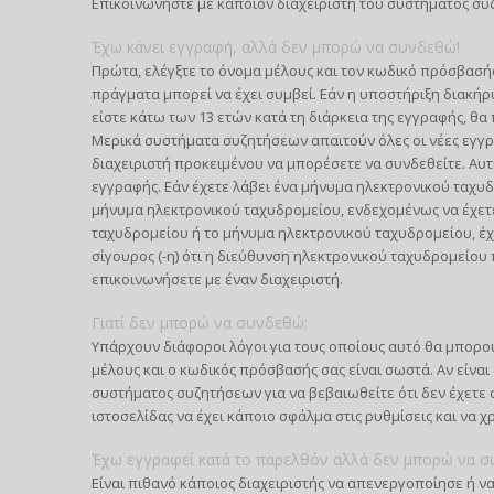
Επικοινωνήστε με κάποιον διαχειριστή του συστήματος συ
Έχω κάνει εγγραφή, αλλά δεν μπορώ να συνδεθώ!
Πρώτα, ελέγξτε το όνομα μέλους και τον κωδικό πρόσβασής 
πράγματα μπορεί να έχει συμβεί. Εάν η υποστήριξη διακήρυ
είστε κάτω των 13 ετών κατά τη διάρκεια της εγγραφής, θα 
Μερικά συστήματα συζητήσεων απαιτούν όλες οι νέες εγγρα
διαχειριστή προκειμένου να μπορέσετε να συνδεθείτε. Αυτ
εγγραφής. Εάν έχετε λάβει ένα μήνυμα ηλεκτρονικού ταχυδ
μήνυμα ηλεκτρονικού ταχυδρομείου, ενδεχομένως να έχετ
ταχυδρομείου ή το μήνυμα ηλεκτρονικού ταχυδρομείου, έχε
σίγουρος (-η) ότι η διεύθυνση ηλεκτρονικού ταχυδρομείο
επικοινωνήσετε με έναν διαχειριστή.
Γιατί δεν μπορώ να συνδεθώ;
Υπάρχουν διάφοροι λόγοι για τους οποίους αυτό θα μπορού
μέλους και ο κωδικός πρόσβασής σας είναι σωστά. Αν είναι
συστήματος συζητήσεων για να βεβαιωθείτε ότι δεν έχετε α
ιστοσελίδας να έχει κάποιο σφάλμα στις ρυθμίσεις και να χ
Έχω εγγραφεί κατά το παρελθόν αλλά δεν μπορώ να σ
Είναι πιθανό κάποιος διαχειριστής να απενεργοποίησε ή να