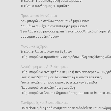
Τι είναι η “Προεπιλεγμένη ομάδα μελών”;
Τι είναι ο σύνδεσμος "Η ομάδα”;
Προσωπικά Μηνύματα
Δεν μπορώ να στείλω προσωπικά μηνύματα!
Λαμβάνω συνέχεια ανεπιθύμητα μηνύματα!
Έχω λάβει ένα μήνυμα spam ή ένα προσβλητικό μήνυμα ηλ
συστήματος συζητήσεων!
Φίλοι και εχθροί
Τι είναι η λίστα Φίλων και Εχθρών;
Πώς μπορώ να προσθέσω / αφαιρέσω μέλη στις λίστες Φίλ
Αναζήτηση στις Δ. Συζητήσεις
Πώς μπορώ να αναζητήσω σε μια ή περισσότερες Δ. Συζητή
Γιατί η αναζήτησή μου δεν επιστρέφει αποτελέσματα;
Γιατί η αναζήτηση μου επιστρέφει μια κενή σελίδα;
Πώς μπορώ να αναζητήσω για μέλη;
Πώς μπορώ να βρω τις δημοσιεύσεις μου και τα θέματά μου
Συνδρομές και Σελιδοδείκτες
Ποια είναι η διαφορά ανάμεσα σε σελιδοδείκτη και συνδρο