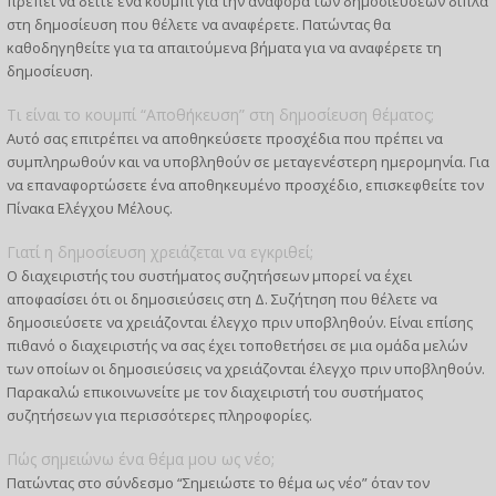
πρέπει να δείτε ένα κουμπί για την αναφορά των δημοσιεύσεων δίπλα
στη δημοσίευση που θέλετε να αναφέρετε. Πατώντας θα
καθοδηγηθείτε για τα απαιτούμενα βήματα για να αναφέρετε τη
δημοσίευση.
Τι είναι το κουμπί “Αποθήκευση” στη δημοσίευση θέματος;
Αυτό σας επιτρέπει να αποθηκεύσετε προσχέδια που πρέπει να
συμπληρωθούν και να υποβληθούν σε μεταγενέστερη ημερομηνία. Για
να επαναφορτώσετε ένα αποθηκευμένο προσχέδιο, επισκεφθείτε τον
Πίνακα Ελέγχου Μέλους.
Γιατί η δημοσίευση χρειάζεται να εγκριθεί;
Ο διαχειριστής του συστήματος συζητήσεων μπορεί να έχει
αποφασίσει ότι οι δημοσιεύσεις στη Δ. Συζήτηση που θέλετε να
δημοσιεύσετε να χρειάζονται έλεγχο πριν υποβληθούν. Είναι επίσης
πιθανό ο διαχειριστής να σας έχει τοποθετήσει σε μια ομάδα μελών
των οποίων οι δημοσιεύσεις να χρειάζονται έλεγχο πριν υποβληθούν.
Παρακαλώ επικοινωνείτε με τον διαχειριστή του συστήματος
συζητήσεων για περισσότερες πληροφορίες.
Πώς σημειώνω ένα θέμα μου ως νέο;
Πατώντας στο σύνδεσμο “Σημειώστε το θέμα ως νέο” όταν τον