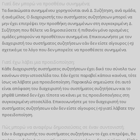
Γιατί δεν μπορώ να προσθέσω συνημμένα;
Τα δικαιώματα συνημμένου χορηγούνται ανά Δ. Συζήτηση, ανά ομάδα,
ή ανά μέλος. Ο διαχειριστής του συστήματος συζητήσεων μπορεί να
μην έχει επιτρέψει την προσθήκη συνημμένων στη συγκεκριμένη Δ.
Συζήτηση που θέλετε να δημοσιεύσετε ή πιθανόν μόνο ορισμένες
ομάδες μπορούν να προσθέτουν συνημμένα. Επικοινωνήστε με τον
διαχειριστή του συστήματος συζητήσεων εάν δεν είστε σίγουρος (-η)
σχετικά με το λόγο που δεν μπορείτε να προσθέσετε συνημμένα.
Γιατί έχω λάβει μια προειδοποίηση;
Κάθε διαχειριστής συστήματος συζητήσεων έχει δικό του σύνολο των
κανόνων στην ιστοσελίδα του. Εάν έχετε παραβεί κάποιο κανόνα, τότε
ίσως να λάβατε μια προειδοποίηση. Παρακαλώ σημειώστε ότι αυτό
είναι απόφαση του διαχειριστή του συστήματος συζητήσεων και το
phpBB Limited δεν έχει τίποτα να κάνει με τις προειδοποιήσεις στη
συγκεκριμένη ιστοσελίδα. Επικοινωνήστε με τον διαχειριστή του
συστήματος συζητήσεων εάν δεν είστε σίγουρος (-η) γιατί λάβατε την
προειδοποίηση.
Πώς μπορώ να αναφέρω δημοσιεύσεις σε έναν συντονιστή;
Εάν ο διαχειριστής του συστήματος συζητήσεων το έχει επιτρέψει, θα