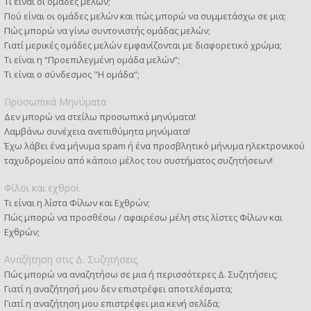
Τι είναι οι ομάδες μελών;
Πού είναι οι ομάδες μελών και πώς μπορώ να συμμετάσχω σε μια;
Πώς μπορώ να γίνω συντονιστής ομάδας μελών;
Γιατί μερικές ομάδες μελών εμφανίζονται με διαφορετικό χρώμα;
Τι είναι η “Προεπιλεγμένη ομάδα μελών”;
Τι είναι ο σύνδεσμος "Η ομάδα”;
Προσωπικά Μηνύματα
Δεν μπορώ να στείλω προσωπικά μηνύματα!
Λαμβάνω συνέχεια ανεπιθύμητα μηνύματα!
Έχω λάβει ένα μήνυμα spam ή ένα προσβλητικό μήνυμα ηλεκτρονικού
ταχυδρομείου από κάποιο μέλος του συστήματος συζητήσεων!
Φίλοι και εχθροί
Τι είναι η λίστα Φίλων και Εχθρών;
Πώς μπορώ να προσθέσω / αφαιρέσω μέλη στις λίστες Φίλων και
Εχθρών;
Αναζήτηση στις Δ. Συζητήσεις
Πώς μπορώ να αναζητήσω σε μια ή περισσότερες Δ. Συζητήσεις;
Γιατί η αναζήτησή μου δεν επιστρέφει αποτελέσματα;
Γιατί η αναζήτηση μου επιστρέφει μια κενή σελίδα;