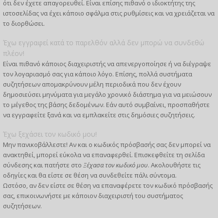
ότι δεν έχετε απαγορευθεί. Είναι επίσης πιθανό ο ιδιοκτήτης της
ιστοσελίδας να έχει κάποιο σφάλμα στις ρυθμίσεις και να χρειάζεται να
το διορθώσει.
Έχω εγγραφεί κατά το παρελθόν αλλά δεν μπορώ να συνδεθώ
πλέον!
Είναι πιθανό κάποιος διαχειριστής να απενεργοποίησε ή να διέγραψε
τον λογαριασμό σας για κάποιο λόγο. Επίσης, πολλά συστήματα
συζητήσεων απομακρύνουν μέλη περιοδικά που δεν έχουν
δημοσιεύσει μηνύματα για μεγάλο χρονικό διάστημα για να μειώσουν
το μέγεθος της βάσης δεδομένων. Εάν αυτό συμβαίνει, προσπαθήστε
να εγγραφείτε ξανά και να εμπλακείτε στις δημόσιες συζητήσεις.
Έχω ξεχάσει τον κωδικό μου!
Μην πανικοβάλλεστε! Αν και ο κωδικός πρόσβασής σας δεν μπορεί να
ανακτηθεί, μπορεί εύκολα να επαναφερθεί. Επισκεφθείτε τη σελίδα
σύνδεσης και πατήστε στο
Ξέχασα τον κωδικό μου
. Ακολουθήστε τις
οδηγίες και θα είστε σε θέση να συνδεθείτε πάλι σύντομα.
Ωστόσο, αν δεν είστε σε θέση να επαναφέρετε τον κωδικό πρόσβασής
σας, επικοινωνήστε με κάποιον διαχειριστή του συστήματος
συζητήσεων.