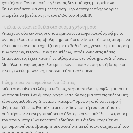
χρειάζεστε. Εάν το πακέτο γλώσσας δεν υπάρχει, μπορείτε να
δημιουργήσετε μια νέα μετάφραση. Περισσότερες πληροφορίες
μπορείτε να βρείτε στην ιστοσελίδα του
phpBB
®.
Τι είναι οι εικόνες δίπλα στο όνομα χρήστη μου;
Υπάρχουν δύο εικόνες οι οποίες μπορεί να εμφανιστούν μαζί με το
όνομα μέλους στην προβολή δημοσιεύσεων. Μια από αυτές μπορεί να
είναι μια εικόνα που σχετίζεται με το βαθμό σας, γενικώς με τη μορφή
των άστρων, τετραγώνων ή κουκίδων, υποδεικνύοντας πόσες
δημοσιεύσεις έχετε κάνει ή το αξίωμα σας στο σύστημα συζητήσεων.
Μια άλλη, συνήθως μεγαλύτερη, εικόνα είναι γνωστή ως άβαταρ και
είναι γενικώς μοναδική, προσωπική για κάθε μέλος.
Πώς μπορώ να εμφανίσω ένα άβαταρ;
Μέσα στον Πίνακα Ελέγχου Μέλους, στην καρτέλα “Προφίλ”, μπορείτε
να προσθέσετε ένα άβαταρ, χρησιμοποιώντας μια από τις ακόλουθες
τέσσερις μεθόδους: Gravatar, Γκαλερί, Φόρτωση από σύνδεσμο ή
Φόρτωση άβαταρ. Εναπόκειται στον διαχειριστή του συστήματος
συζητήσεων να ενεργοποιήσει τα άβαταρ και να επιλέξει τον τρόπο με
τον οποίο μπορεί να καταστούν διαθέσιμα. Εάν δεν μπορείτε να
χρησιμοποιήσετε άβαταρ, επικοινωνήστε με κάποιον διαχειριστή του
συστήματος συζητήσεων.