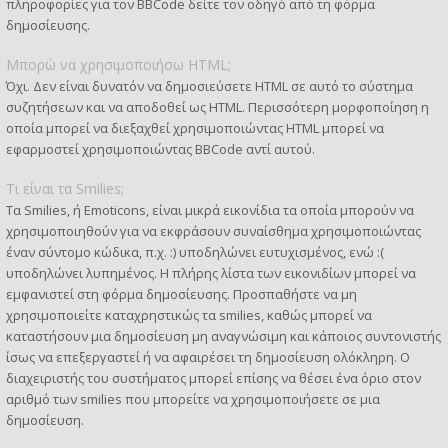
πληροφορίες για τον BBCode δείτε τον οδηγό από τη φόρμα
δημοσίευσης.
Μπορώ να χρησιμοποιήσω HTML;
Όχι. Δεν είναι δυνατόν να δημοσιεύσετε HTML σε αυτό το σύστημα
συζητήσεων και να αποδοθεί ως HTML. Περισσότερη μορφοποίηση η
οποία μπορεί να διεξαχθεί χρησιμοποιώντας HTML μπορεί να
εφαρμοστεί χρησιμοποιώντας BBCode αντί αυτού.
Τι είναι τα Smilies;
Τα Smilies, ή Emoticons, είναι μικρά εικονίδια τα οποία μπορούν να
χρησιμοποιηθούν για να εκφράσουν συναίσθημα χρησιμοποιώντας
έναν σύντομο κώδικα, π.χ. :) υποδηλώνει ευτυχισμένος, ενώ :(
υποδηλώνει λυπημένος. Η πλήρης λίστα των εικονιδίων μπορεί να
εμφανιστεί στη φόρμα δημοσίευσης. Προσπαθήστε να μη
χρησιμοποιείτε καταχρηστικώς τα smilies, καθώς μπορεί να
καταστήσουν μια δημοσίευση μη αναγνώσιμη και κάποιος συντονιστής
ίσως να επεξεργαστεί ή να αφαιρέσει τη δημοσίευση ολόκληρη. Ο
διαχειριστής του συστήματος μπορεί επίσης να θέσει ένα όριο στον
αριθμό των smilies που μπορείτε να χρησιμοποιήσετε σε μια
δημοσίευση.