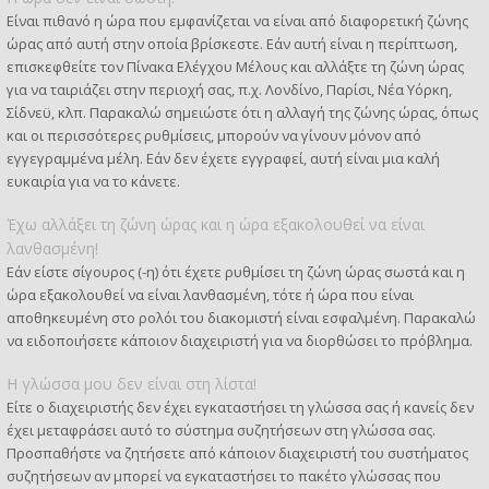
Είναι πιθανό η ώρα που εμφανίζεται να είναι από διαφορετική ζώνης
ώρας από αυτή στην οποία βρίσκεστε. Εάν αυτή είναι η περίπτωση,
επισκεφθείτε τον Πίνακα Ελέγχου Μέλους και αλλάξτε τη ζώνη ώρας
για να ταιριάζει στην περιοχή σας, π.χ. Λονδίνο, Παρίσι, Νέα Υόρκη,
Σίδνεϋ, κλπ. Παρακαλώ σημειώστε ότι η αλλαγή της ζώνης ώρας, όπως
και οι περισσότερες ρυθμίσεις, μπορούν να γίνουν μόνον από
εγγεγραμμένα μέλη. Εάν δεν έχετε εγγραφεί, αυτή είναι μια καλή
ευκαιρία για να το κάνετε.
Έχω αλλάξει τη ζώνη ώρας και η ώρα εξακολουθεί να είναι
λανθασμένη!
Εάν είστε σίγουρος (-η) ότι έχετε ρυθμίσει τη ζώνη ώρας σωστά και η
ώρα εξακολουθεί να είναι λανθασμένη, τότε ή ώρα που είναι
αποθηκευμένη στο ρολόι του διακομιστή είναι εσφαλμένη. Παρακαλώ
να ειδοποιήσετε κάποιον διαχειριστή για να διορθώσει το πρόβλημα.
Η γλώσσα μου δεν είναι στη λίστα!
Είτε ο διαχειριστής δεν έχει εγκαταστήσει τη γλώσσα σας ή κανείς δεν
έχει μεταφράσει αυτό το σύστημα συζητήσεων στη γλώσσα σας.
Προσπαθήστε να ζητήσετε από κάποιον διαχειριστή του συστήματος
συζητήσεων αν μπορεί να εγκαταστήσει το πακέτο γλώσσας που