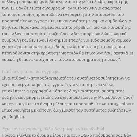
συλλογή προσωπικών δεδομένων από ανήλικο ηλικίας μικρότερης
των 13. Εάν δεν είστε σίγουρος (-η) αν αυτό ισχύει για σας, όπως
κάποιος ο οποίος προσπαθεί να εγγραφεί ή στην ιστοσελίδα που
προσπαθείτε να εγγραφείτε, επικοινωνήστε με νομικό σύμβουλο για
βοήθεια. Παρακαλώ σημειώστε ότι το phpBB Limited και ο ιδιοκτήτης
του εν λόγω συστήματος συζητήσεων δεν μπορεί να δώσει νομική
συμβουλή και δεν είναι ένα σημείο επαφής για ενδοιασμούς νομικού
χαρακτήρα οποιουδήποτε είδους, εκτός από τις περιπτώσεις που
περιγράφονται στην ερώτηση “Με ποιόν θα επικοινωνήσω σχετικά με
νομικά ή θέματα κατάχρησης πάνω στο σύστημα συζητήσεων;”.
Γιατί δεν μπορώ να εγγραφώ;
Είναι πιθανόν κάποιος διαχειριστής του συστήματος συζητήσεων να
έχει απενεργοποιήσει τις εγγραφές για να αποτρέψει νέους
επισκέπτες να εγγραφούν. Κάποιος διαχειριστής του συστήματος
συζητήσεων μπορεί επίσης να έχει αποκλείσει την IP διεύθυνσή σας ή
να μην επιτρέπει το όνομα μέλους που προσπαθείτε να καταχωρίσετε.
Επικοινωνήστε με κάποιον διαχειριστή του συστήματος συζητήσεων
για βοήθεια.
Έχω κάνει εγγραφή, αλλά δεν μπορώ να συνδεθώ!
Πρώτα, ελέγξτε το όνομα μέλους και τον κωδικό πρόσβασής σας. Εάν