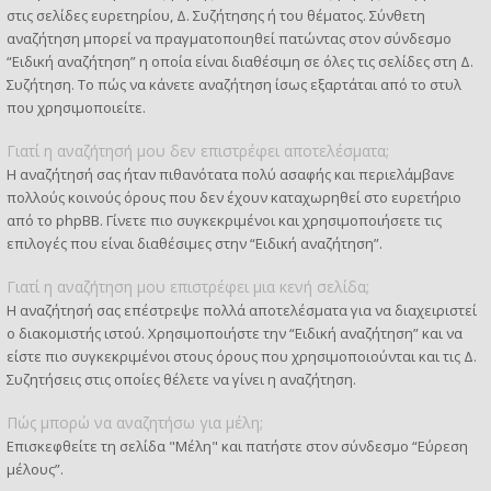
στις σελίδες ευρετηρίου, Δ. Συζήτησης ή του θέματος. Σύνθετη
αναζήτηση μπορεί να πραγματοποιηθεί πατώντας στον σύνδεσμο
“Ειδική αναζήτηση” η οποία είναι διαθέσιμη σε όλες τις σελίδες στη Δ.
Συζήτηση. Το πώς να κάνετε αναζήτηση ίσως εξαρτάται από το στυλ
που χρησιμοποιείτε.
Γιατί η αναζήτησή μου δεν επιστρέφει αποτελέσματα;
Η αναζήτησή σας ήταν πιθανότατα πολύ ασαφής και περιελάμβανε
πολλούς κοινούς όρους που δεν έχουν καταχωρηθεί στο ευρετήριο
από το phpBB. Γίνετε πιο συγκεκριμένοι και χρησιμοποιήσετε τις
επιλογές που είναι διαθέσιμες στην “Ειδική αναζήτηση”.
Γιατί η αναζήτηση μου επιστρέφει μια κενή σελίδα;
Η αναζήτησή σας επέστρεψε πολλά αποτελέσματα για να διαχειριστεί
ο διακομιστής ιστού. Χρησιμοποιήστε την “Ειδική αναζήτηση” και να
είστε πιο συγκεκριμένοι στους όρους που χρησιμοποιούνται και τις Δ.
Συζητήσεις στις οποίες θέλετε να γίνει η αναζήτηση.
Πώς μπορώ να αναζητήσω για μέλη;
Επισκεφθείτε τη σελίδα "Μέλη" και πατήστε στον σύνδεσμο “Εύρεση
μέλους”.