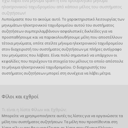
Έχω λάβει ένα μήνυμα spam ή ένα προσβλητικό μήνυμα
ηλεκτρονικού ταχυδρομείου από κάποιο μέλος του συστήματος
συζητήσεων!
Λυπούμαστε που το ακούμε αυτό. Το χαρακτηριστικό λειτουργίας των
μηνυμάτων ηλεκτρονικού ταχυδρομείου αυτού του συστήματος
συζητήσεων συμπεριλαμβάνουν ασφαλιστικές δικλείδες για να
προσπαθήσουμε και να παρακολουθήσουμε μέλη που αποστέλλουν
τέτοια μηνύματα, οπότε στείλτε μήνυμα ηλεκτρονικού ταχυδρομείου
στον διαχειριστή του συστήματος συζητήσεων με πλήρες αντίγραφο
του μηνύματος που λάβατε. Είναι πολύ σημαντικό να υπάρχουν οι
κεφαλίδες που περιέχουν τα στοιχεία του μέλους το οποίο απέστειλε
το μήνυμα ηλεκτρονικού ταχυδρομείου. Ο διαχειριστής του
συστήματος συζητήσεων μπορεί στη συνέχεια να λάβει μέτρα.
Φίλοι και εχθροί
Τι είναι η λίστα Φίλων και Εχθρών;
Μπορείτε να χρησιμοποιήσετε αυτές τις λίστες για να οργανώσετε τα
μέλη του συστήματος συζητήσεων. Τα μέλη που προστίθενται στη
λίστα φίλων σας θα εμφανίζονται σε λίστα στον Πίνακα Ελέγχου