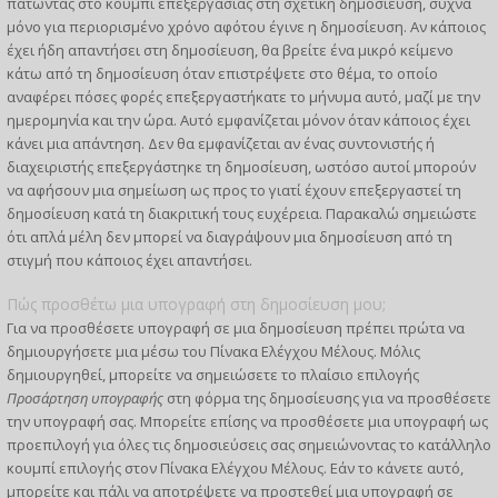
πατώντας στο κουμπί επεξεργασίας στη σχετική δημοσίευση, συχνά
μόνο για περιορισμένο χρόνο αφότου έγινε η δημοσίευση. Αν κάποιος
έχει ήδη απαντήσει στη δημοσίευση, θα βρείτε ένα μικρό κείμενο
κάτω από τη δημοσίευση όταν επιστρέψετε στο θέμα, το οποίο
αναφέρει πόσες φορές επεξεργαστήκατε το μήνυμα αυτό, μαζί με την
ημερομηνία και την ώρα. Αυτό εμφανίζεται μόνον όταν κάποιος έχει
κάνει μια απάντηση. Δεν θα εμφανίζεται αν ένας συντονιστής ή
διαχειριστής επεξεργάστηκε τη δημοσίευση, ωστόσο αυτοί μπορούν
να αφήσουν μια σημείωση ως προς το γιατί έχουν επεξεργαστεί τη
δημοσίευση κατά τη διακριτική τους ευχέρεια. Παρακαλώ σημειώστε
ότι απλά μέλη δεν μπορεί να διαγράψουν μια δημοσίευση από τη
στιγμή που κάποιος έχει απαντήσει.
Πώς προσθέτω μια υπογραφή στη δημοσίευση μου;
Για να προσθέσετε υπογραφή σε μια δημοσίευση πρέπει πρώτα να
δημιουργήσετε μια μέσω του Πίνακα Ελέγχου Μέλους. Μόλις
δημιουργηθεί, μπορείτε να σημειώσετε το πλαίσιο επιλογής
Προσάρτηση υπογραφής
στη φόρμα της δημοσίευσης για να προσθέσετε
την υπογραφή σας. Μπορείτε επίσης να προσθέσετε μια υπογραφή ως
προεπιλογή για όλες τις δημοσιεύσεις σας σημειώνοντας το κατάλληλο
κουμπί επιλογής στον Πίνακα Ελέγχου Μέλους. Εάν το κάνετε αυτό,
μπορείτε και πάλι να αποτρέψετε να προστεθεί μια υπογραφή σε