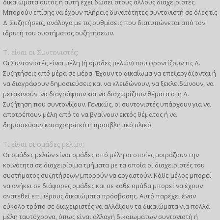
δικαιώματα αυτός ή αυτή έχει δώσει στους άλλους διαχειριστές.
Μπορούν επίσης να έχουν πλήρεις δυνατότητες συντονιστή σε όλες τις
Δ. Συζητήσεις, ανάλογα με τις ρυθμίσεις που διατυπώνεται από τον
ιδρυτή του συστήματος συζητήσεων.
Τι είναι οι Συντονιστές;
Οι Συντονιστές είναι μέλη (ή ομάδες μελών) που φροντίζουν τις Δ.
Συζητήσεις από μέρα σε μέρα. Έχουν το δικαίωμα να επεξεργάζονται ή
να διαγράφουν δημοσιεύσεις και να κλειδώνουν, να ξεκλειδώνουν, να
μετακινούν, να διαγράφουν και να διαχωρίζουν θέματα στη Δ.
Συζήτηση που συντονίζουν. Γενικώς, οι συντονιστές υπάρχουν για να
αποτρέπουν μέλη από το να βγαίνουν εκτός θέματος ή να
δημοσιεύουν καταχρηστικό ή προσβλητικό υλικό.
Τι είναι οι ομάδες μελών;
Οι ομάδες μελών είναι ομάδες από μέλη οι οποίες μοιράζουν την
κοινότητα σε διαχειρίσιμα τμήματα με τα οποία οι διαχειριστές του
συστήματος συζητήσεων μπορούν να εργαστούν. Κάθε μέλος μπορεί
να ανήκει σε διάφορες ομάδες και σε κάθε ομάδα μπορεί να έχουν
ανατεθεί επιμέρους δικαιώματα πρόσβασης. Αυτό παρέχει έναν
εύκολο τρόπο σε διαχειριστές να αλλάξουν τα δικαιώματα για πολλά
μέλη ταυτόχρονα, όπως είναι αλλαγή δικαιωμάτων συντονιστή ή