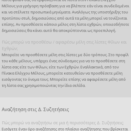
Μέλους για γρήγορη πρόσβαση για να βλέπετε εάν είναι συνδεδεμένοι
και να στέλνετε προσωπικά μηνύματα. Αναλόγως της υποστήριξης του
προτύπου στυλ, δημοσιεύσεις από αυτά τα μέλη μπορεί να τονίζονται
επίσης. Αν προσθέσετε κάποιο μέλος στη λίστα εχθρών, οποιεσδήποτε
δημοσιεύσεις θα κάνει αυτό θα αποκρύπτονται ως προεπιλογή.
Πώς μπορώ να προσθέσω / αφαιρέσω μέλη στις λίστες Φίλων και
Εχθρών;
Μπορείτε να προσθέσετε μέλη στις λίστες με δύο τρόπους. Στο προφίλ
του κάθε μέλους, υπάρχει ένας σύνδεσμος για να το προσθέσετε στη
λίστα σας είτε των Φίλων, είτε των Εχθρών. Εναλλακτικά, από τον
Πίνακα Ελέγχου Μέλους, μπορείτε κατευθείαν να προσθέσετε μέλη
εισάγοντας το όνομα τους. Μπορείτε επίσης να αφαιρέσετε μέλη από
τη λίστα σας χρησιμοποιώντας την ίδια σελίδα.
Αναζήτηση στις Δ. Συζητήσεις
Πώς μπορώ να αναζητήσω σε μια ή περισσότερες Δ. Συζητήσεις;
Εισάγετε έναν όρο αναζήτησης στο πλαίσιο αναζήτησης που βρίσκεται