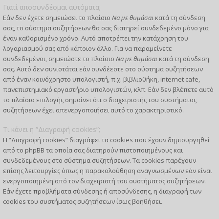
Γιατί αποσυνδέομαι αυτόματα;
Εάν δεν έχετε σημειώσει το πλαίσιο
Να με θυμάσαι
κατά τη σύνδεση
σας, το σύστημα συζητήσεων θα σας διατηρεί συνδεδεμένο μόνο για
έναν καθορισμένο χρόνο. Αυτό αποτρέπει την κατάχρηση του
λογαριασμού σας από κάποιον άλλο. Για να παραμείνετε
συνδεδεμένοι, σημειώστε το πλαίσιο
Να με θυμάσαι
κατά τη σύνδεση
σας. Αυτό δεν συνιστάται εάν συνδέεστε στο σύστημα συζητήσεων
από έναν κοινόχρηστο υπολογιστή, π.χ. βιβλιοθήκη, internet cafe,
πανεπιστημιακό εργαστήριο υπολογιστών, κλπ. Εάν δεν βλέπετε αυτό
το πλαίσιο επιλογής σημαίνει ότι ο διαχειριστής του συστήματος
συζητήσεων έχει απενεργοποιήσει αυτό το χαρακτηριστικό.
Τι κάνει η “Διαγραφή cookies”;
Η “Διαγραφή cookies” διαγράφει τα cookies που έχουν δημιουργηθεί
από το phpBB τα οποία σας διατηρούν πιστοποιημένους και
συνδεδεμένους στο σύστημα συζητήσεων. Τα cookies παρέχουν
επίσης λειτουργίες όπως η παρακολούθηση αναγνωσμένων εάν είναι
ενεργοποιημένη από τον διαχειριστή του συστήματος συζητήσεων.
Εάν έχετε προβλήματα σύνδεσης ή αποσύνδεσης, η διαγραφή των
cookies του συστήματος συζητήσεων ίσως βοηθήσει.