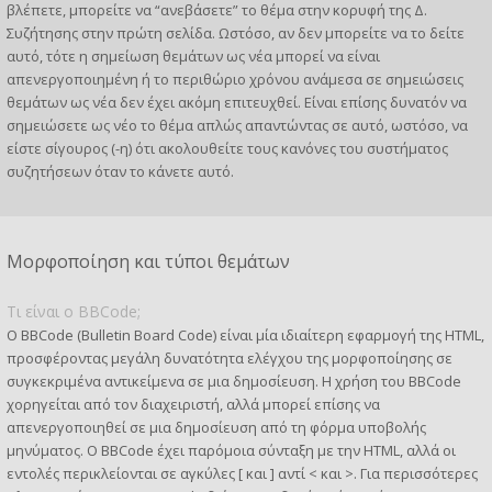
βλέπετε, μπορείτε να “ανεβάσετε” το θέμα στην κορυφή της Δ.
Συζήτησης στην πρώτη σελίδα. Ωστόσο, αν δεν μπορείτε να το δείτε
αυτό, τότε η σημείωση θεμάτων ως νέα μπορεί να είναι
απενεργοποιημένη ή το περιθώριο χρόνου ανάμεσα σε σημειώσεις
θεμάτων ως νέα δεν έχει ακόμη επιτευχθεί. Είναι επίσης δυνατόν να
σημειώσετε ως νέο το θέμα απλώς απαντώντας σε αυτό, ωστόσο, να
είστε σίγουρος (-η) ότι ακολουθείτε τους κανόνες του συστήματος
συζητήσεων όταν το κάνετε αυτό.
Μορφοποίηση και τύποι θεμάτων
Τι είναι ο BBCode;
Ο BBCode (Bulletin Board Code) είναι μία ιδιαίτερη εφαρμογή της HTML,
προσφέροντας μεγάλη δυνατότητα ελέγχου της μορφοποίησης σε
συγκεκριμένα αντικείμενα σε μια δημοσίευση. Η χρήση του BBCode
χορηγείται από τον διαχειριστή, αλλά μπορεί επίσης να
απενεργοποιηθεί σε μια δημοσίευση από τη φόρμα υποβολής
μηνύματος. Ο BBCode έχει παρόμοια σύνταξη με την HTML, αλλά οι
εντολές περικλείονται σε αγκύλες [ και ] αντί < και >. Για περισσότερες