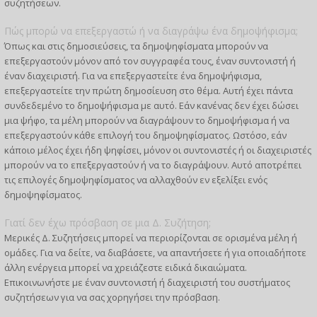
συζητήσεων.
Πώς μπορώ να επεξεργαστώ ή να διαγράψω ένα δημοψήφισμα;
Όπως και στις δημοσιεύσεις, τα δημοψηφίσματα μπορούν να
επεξεργαστούν μόνον από τον συγγραφέα τους, έναν συντονιστή ή
έναν διαχειριστή. Για να επεξεργαστείτε ένα δημοψήφισμα,
επεξεργαστείτε την πρώτη δημοσίευση στο θέμα. Αυτή έχει πάντα
συνδεδεμένο το δημοψήφισμα με αυτό. Εάν κανένας δεν έχει δώσει
μια ψήφο, τα μέλη μπορούν να διαγράψουν το δημοψήφισμα ή να
επεξεργαστούν κάθε επιλογή του δημοψηφίσματος. Ωστόσο, εάν
κάποιο μέλος έχει ήδη ψηφίσει, μόνον οι συντονιστές ή οι διαχειριστές
μπορούν να το επεξεργαστούν ή να το διαγράψουν. Αυτό αποτρέπει
τις επιλογές δημοψηφίσματος να αλλαχθούν εν εξελίξει ενός
δημοψηφίσματος.
Γιατί δεν έχω πρόσβαση σε μια Δ. Συζήτηση;
Μερικές Δ. Συζητήσεις μπορεί να περιορίζονται σε ορισμένα μέλη ή
ομάδες. Για να δείτε, να διαβάσετε, να απαντήσετε ή για οποιαδήποτε
άλλη ενέργεια μπορεί να χρειάζεστε ειδικά δικαιώματα.
Επικοινωνήστε με έναν συντονιστή ή διαχειριστή του συστήματος
συζητήσεων για να σας χορηγήσει την πρόσβαση.