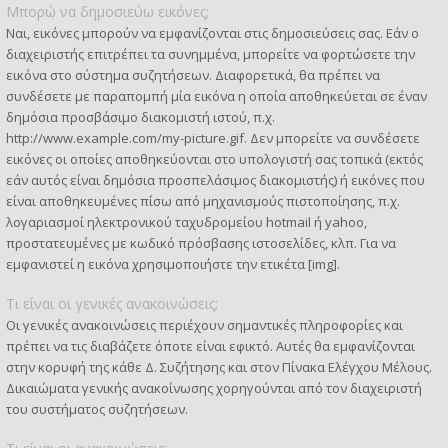
Μπορώ να δημοσιεύω εικόνες;
Ναι, εικόνες μπορούν να εμφανίζονται στις δημοσιεύσεις σας. Εάν ο
διαχειριστής επιτρέπει τα συνημμένα, μπορείτε να φορτώσετε την
εικόνα στο σύστημα συζητήσεων. Διαφορετικά, θα πρέπει να
συνδέσετε με παραπομπή μία εικόνα η οποία αποθηκεύεται σε έναν
δημόσια προσβάσιμο διακομιστή ιστού, π.χ.
http://www.example.com/my-picture.gif. Δεν μπορείτε να συνδέσετε
εικόνες οι οποίες αποθηκεύονται στο υπολογιστή σας τοπικά (εκτός
εάν αυτός είναι δημόσια προσπελάσιμος διακομιστής) ή εικόνες που
είναι αποθηκευμένες πίσω από μηχανισμούς πιστοποίησης, π.χ.
λογαριασμοί ηλεκτρονικού ταχυδρομείου hotmail ή yahoo,
προστατευμένες με κωδικό πρόσβασης ιστοσελίδες, κλπ. Για να
εμφανιστεί η εικόνα χρησιμοποιήστε την ετικέτα [img].
Τι είναι οι γενικές ανακοινώσεις;
Οι γενικές ανακοινώσεις περιέχουν σημαντικές πληροφορίες και
πρέπει να τις διαβάζετε όποτε είναι εφικτό. Αυτές θα εμφανίζονται
στην κορυφή της κάθε Δ. Συζήτησης και στον Πίνακα Ελέγχου Μέλους.
Δικαιώματα γενικής ανακοίνωσης χορηγούνται από τον διαχειριστή
του συστήματος συζητήσεων.