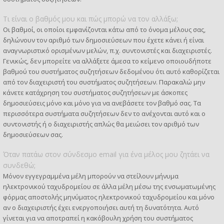
Τι είναι ο βαθμός μου και πώς μπορώ να τον αλλάξω;
Οι βαθμοί, οι οποίοι εμφανίζονται κάτω από το όνομα μέλους σας,
δηλώνουν τον αριθμό των δημοσιεύσεων που έχετε κάνει ή είναι
αναγνωριστικό ορισμένων μελών, π.χ. συντονιστές και διαχειριστές.
Γενικώς, δεν μπορείτε να αλλάξετε άμεσα το κείμενο οποιουδήποτε
βαθμού του συστήματος συζητήσεων δεδομένου ότι αυτό καθορίζεται
από τον διαχειριστή του συστήματος συζητήσεων. Παρακαλώ μην
κάνετε κατάχρηση του συστήματος συζητήσεων με άσκοπες
δημοσιεύσεις μόνο και μόνο για να ανεβάσετε τον βαθμό σας. Τα
περισσότερα συστήματα συζητήσεων δεν το ανέχονται αυτό και ο
συντονιστής ή ο διαχειριστής απλώς θα μειώσει τον αριθμό των
δημοσιεύσεων σας.
Όταν πατάω στον σύνδεσμο email για ένα μέλος μου ζητάει να
συνδεθώ;
Μόνον εγγεγραμμένα μέλη μπορούν να στείλουν μήνυμα
ηλεκτρονικού ταχυδρομείου σε άλλα μέλη μέσω της ενσωματωμένης
φόρμας αποστολής μηνύματος ηλεκτρονικού ταχυδρομείου και μόνο
αν ο διαχειριστής έχει ενεργοποιήσει αυτή τη δυνατότητα. Αυτό
γίνεται για να αποτραπεί η κακόβουλη χρήση του συστήματος