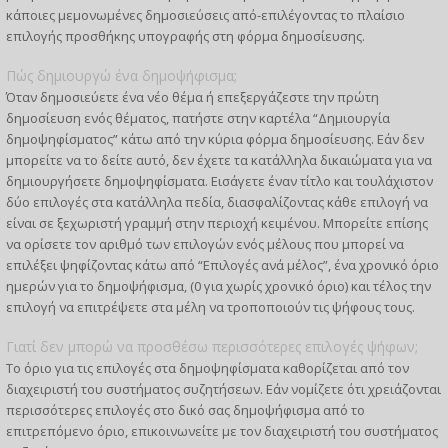
κάποιες μεμονωμένες δημοσιεύσεις από-επιλέγοντας το πλαίσιο
επιλογής προσθήκης υπογραφής στη φόρμα δημοσίευσης.
Πώς δημιουργώ ένα δημοψήφισμα;
Όταν δημοσιεύετε ένα νέο θέμα ή επεξεργάζεστε την πρώτη
δημοσίευση ενός θέματος, πατήστε στην καρτέλα “Δημιουργία
δημοψηφίσματος” κάτω από την κύρια φόρμα δημοσίευσης. Εάν δεν
μπορείτε να το δείτε αυτό, δεν έχετε τα κατάλληλα δικαιώματα για να
δημιουργήσετε δημοψηφίσματα. Εισάγετε έναν τίτλο και τουλάχιστον
δύο επιλογές στα κατάλληλα πεδία, διασφαλίζοντας κάθε επιλογή να
είναι σε ξεχωριστή γραμμή στην περιοχή κειμένου. Μπορείτε επίσης
να ορίσετε τον αριθμό των επιλογών ενός μέλους που μπορεί να
επιλέξει ψηφίζοντας κάτω από “Επιλογές ανά μέλος”, ένα χρονικό όριο
ημερών για το δημοψήφισμα, (0 για χωρίς χρονικό όριο) και τέλος την
επιλογή να επιτρέψετε στα μέλη να τροποποιούν τις ψήφους τους.
Γιατί δεν μπορώ να προσθέσω περισσότερες επιλογές ψήφων;
Το όριο για τις επιλογές στα δημοψηφίσματα καθορίζεται από τον
διαχειριστή του συστήματος συζητήσεων. Εάν νομίζετε ότι χρειάζονται
περισσότερες επιλογές στο δικό σας δημοψήφισμα από το
επιτρεπόμενο όριο, επικοινωνείτε με τον διαχειριστή του συστήματος