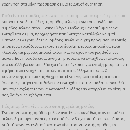
χορήγηση στα μέλη πρόσβαση σε μια ιδιωτική συζήτηση.
Πού είναι οι ομάδες μελών και πώς μπορώ να συμμετάσχω σε μια;
Μπορείτε να δείτε όλες τις ομάδες μελών μέσω του συνδέσμου
“Ομάδες μελών” στον Πίνακα Ελέγχου Μέλους. Εάν επιθυμείτε να
ενταχθείτε σε μια, προχωρήστε πατώντας το κατάλληλο κουμπί.
Ωστόσο, δεν έχουν όλες οι ομάδες μελών ανοιχτή πρόσβαση. Μερικές
μπορεί να χρειάζονται έγκριση για ένταξη, μερικές μπορεί να είναι
κλειστές και μερικές μπορεί ακόμη και να έχουν κρυφές ιδιότητες
μελών. Εάν η ομάδα είναι ανοιχτή, μπορείτε να ενταχθείτε πατώντας
στο κατάλληλο κουμπί. Εάν χρειάζεται έγκριση για ένταξη μπορείτε να
ζητήσετε να ενταχθείτε πατώντας στο κατάλληλο κουμπί. Ο
συντονιστής της ομάδας θα χρειαστεί να εγκρίνει το αίτημα σας και
ίσως σας ρωτήσει γιατί θέλετε να ενταχθείτε στην ομάδα. Παρακαλώ
μην παρενοχλήσετε τον συντονιστή ομάδας εάν απορρίψει το αίτημα
σας, θα έχει τους λόγους του.
Πώς μπορώ να γίνω συντονιστής ομάδας μελών;
Ένας συντονιστής ομάδας μελών ανατίθεται συνήθως όταν οι ομάδες
μελών δημιουργούνται αρχικά από έναν διαχειριστή του συστήματος
συζητήσεων. Αν ενδιαφέρεστε να γίνετε συντονιστής ομάδας, το