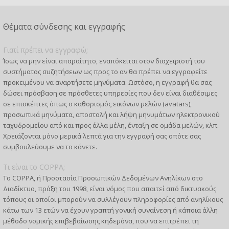
Θέματα σύνδεσης και εγγραφής
Γιατί πρέπει να εγγραφώ;
Ίσως να μην είναι απαραίτητο, εναπόκειται στον διαχειριστή του
συστήματος συζητήσεων ως προς το αν θα πρέπει να εγγραφείτε
προκειμένου να αναρτήσετε μηνύματα. Ωστόσο, η εγγραφή θα σας
δώσει πρόσβαση σε πρόσθετες υπηρεσίες που δεν είναι διαθέσιμες
σε επισκέπτες όπως ο καθορισμός εικόνων μελών (avatars),
προσωπικά μηνύματα, αποστολή και λήψη μηνυμάτων ηλεκτρονικού
ταχυδρομείου από και προς άλλα μέλη, ένταξη σε ομάδα μελών, κλπ.
Χρειάζονται μόνο μερικά λεπτά για την εγγραφή σας οπότε σας
συμβουλεύουμε να το κάνετε.
Τι είναι το COPPA;
Το COPPA, ή Προστασία Προσωπικών Δεδομένων Ανηλίκων στο
Διαδίκτυο, πράξη του 1998, είναι νόμος που απαιτεί από δικτυακούς
τόπους οι οποίοι μπορούν να συλλέγουν πληροφορίες από ανηλίκους
κάτω των 13 ετών να έχουν γραπτή γονική συναίνεση ή κάποια άλλη
μέθοδο νομικής επιβεβαίωσης κηδεμόνα, που να επιτρέπει τη