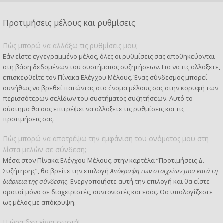
Προτιμήσεις μέλους και ρυθμίσεις
Πώς μπορώ να αλλάξω τις ρυθμίσεις μου;
Εάν είστε εγγεγραμμένο μέλος, όλες οι ρυθμίσεις σας αποθηκεύονται
στη βάση δεδομένων του συστήματος συζητήσεων. Για να τις αλλάξετε,
επισκεφθείτε τον Πίνακα Ελέγχου Μέλους. Ένας σύνδεσμος μπορεί
συνήθως να βρεθεί πατώντας στο όνομα μέλους σας στην κορυφή των
περισσότερων σελίδων του συστήματος συζητήσεων. Αυτό το
σύστημα θα σας επιτρέψει να αλλάξετε τις ρυθμίσεις και τις
προτιμήσεις σας.
Πώς μπορώ να αποτρέψω την εμφάνιση του ονόματος μου στη
λίστα μελών σε σύνδεση;
Μέσα στον Πίνακα Ελέγχου Μέλους, στην καρτέλα “Προτιμήσεις Δ.
Συζήτησης”, θα βρείτε την επιλογή
Απόκρυψη των στοιχείων μου κατά τη
διάρκεια της σύνδεσης
. Ενεργοποιήστε αυτή την επιλογή και θα είστε
ορατοί μόνο σε διαχειριστές, συντονιστές και εσάς. Θα υπολογίζεστε
ως μέλος με απόκρυψη.
Η ώρα δεν είναι σωστή!