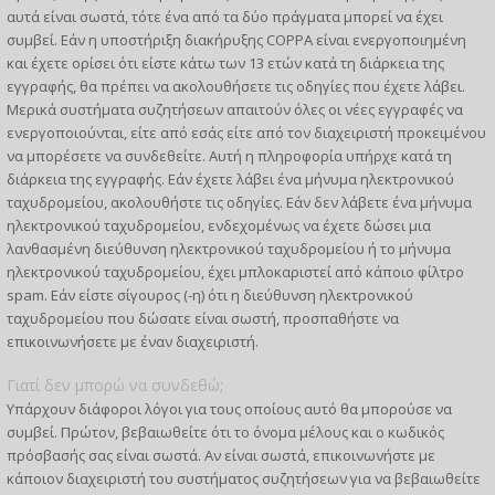
αυτά είναι σωστά, τότε ένα από τα δύο πράγματα μπορεί να έχει
συμβεί. Εάν η υποστήριξη διακήρυξης COPPA είναι ενεργοποιημένη
και έχετε ορίσει ότι είστε κάτω των 13 ετών κατά τη διάρκεια της
εγγραφής, θα πρέπει να ακολουθήσετε τις οδηγίες που έχετε λάβει.
Μερικά συστήματα συζητήσεων απαιτούν όλες οι νέες εγγραφές να
ενεργοποιούνται, είτε από εσάς είτε από τον διαχειριστή προκειμένου
να μπορέσετε να συνδεθείτε. Αυτή η πληροφορία υπήρχε κατά τη
διάρκεια της εγγραφής. Εάν έχετε λάβει ένα μήνυμα ηλεκτρονικού
ταχυδρομείου, ακολουθήστε τις οδηγίες. Εάν δεν λάβετε ένα μήνυμα
ηλεκτρονικού ταχυδρομείου, ενδεχομένως να έχετε δώσει μια
λανθασμένη διεύθυνση ηλεκτρονικού ταχυδρομείου ή το μήνυμα
ηλεκτρονικού ταχυδρομείου, έχει μπλοκαριστεί από κάποιο φίλτρο
spam. Εάν είστε σίγουρος (-η) ότι η διεύθυνση ηλεκτρονικού
ταχυδρομείου που δώσατε είναι σωστή, προσπαθήστε να
επικοινωνήσετε με έναν διαχειριστή.
Γιατί δεν μπορώ να συνδεθώ;
Υπάρχουν διάφοροι λόγοι για τους οποίους αυτό θα μπορούσε να
συμβεί. Πρώτον, βεβαιωθείτε ότι το όνομα μέλους και ο κωδικός
πρόσβασής σας είναι σωστά. Αν είναι σωστά, επικοινωνήστε με
κάποιον διαχειριστή του συστήματος συζητήσεων για να βεβαιωθείτε