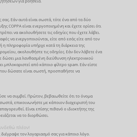
ζητήσεων για βοήθεια.
σας. Εάν αυτά είναι σωστά, τότε ένα από τα δύο
ξης COPPA είναι ενεργοποιημένη και έχετε ορίσει ότι
πρέπει να ακολουθήσετε τις οδηγίες που έχετε λάβει.
φές να ενεργοποιούνται, είτε από εσάς είτε από τον
ή η πληροφορία υπήρχε κατά τη διάρκεια της
ρομείου, ακολουθήστε τις οδηγίες. Εάν δεν λάβετε ένα
ε δώσει μια λανθασμένη διεύθυνση ηλεκτρονικού
ι μπλοκαριστεί από κάποιο φίλτρο spam. Εάν είστε
υ που δώσατε είναι σωστή, προσπαθήστε να
σε να συμβεί. Πρώτον, βεβαιωθείτε ότι το όνομα
 σωστά, επικοινωνήστε με κάποιον διαχειριστή του
παγορευθεί. Είναι επίσης πιθανό ο ιδιοκτήτης της
ρειάζεται να το διορθώσει.
υνδεθώ πλέον!
 διέγραψε τον λογαριασμό σας για κάποιο λόγο.