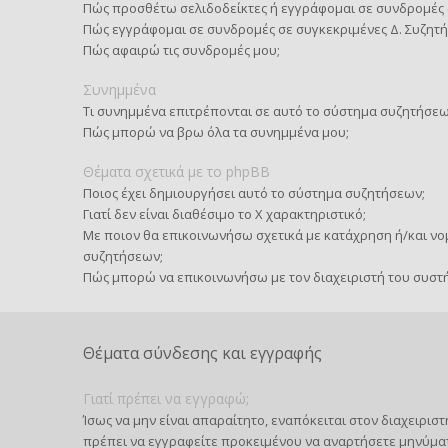
Πώς προσθέτω σελιδοδείκτες ή εγγράφομαι σε συνδρομές 
Πώς εγγράφομαι σε συνδρομές σε συγκεκριμένες Δ. Συζητή
Πώς αφαιρώ τις συνδρομές μου;
Συνημμένα
Τι συνημμένα επιτρέπονται σε αυτό το σύστημα συζητήσεω
Πώς μπορώ να βρω όλα τα συνημμένα μου;
Θέματα σχετικά με το phpBB
Ποιος έχει δημιουργήσει αυτό το σύστημα συζητήσεων;
Γιατί δεν είναι διαθέσιμο το Χ χαρακτηριστικό;
Με ποιον θα επικοινωνήσω σχετικά με κατάχρηση ή/και νομ
συζητήσεων;
Πώς μπορώ να επικοινωνήσω με τον διαχειριστή του συστ
Θέματα σύνδεσης και εγγραφής
Γιατί πρέπει να εγγραφώ;
Ίσως να μην είναι απαραίτητο, εναπόκειται στον διαχειρι
πρέπει να εγγραφείτε προκειμένου να αναρτήσετε μηνύμα