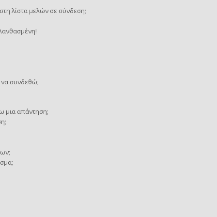
τη λίστα μελών σε σύνδεση;
 λανθασμένη!
 να συνδεθώ;
ω μια απάντηση;
η;
ων;
σμα;