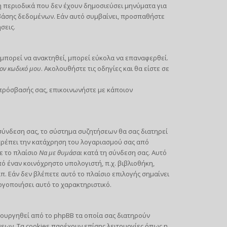
περιοδικά που δεν έχουν δημοσιεύσει μηνύματα για
 βάσης δεδομένων. Εάν αυτό συμβαίνει, προσπαθήστε
σεις.
μπορεί να ανακτηθεί, μπορεί εύκολα να επαναφερθεί.
ον κωδικό μου
. Ακολουθήστε τις οδηγίες και θα είστε σε
 πρόσβασής σας, επικοινωνήστε με κάποιον
σύνδεση σας, το σύστημα συζητήσεων θα σας διατηρεί
τρέπει την κατάχρηση του λογαριασμού σας από
ε το πλαίσιο
Να με θυμάσαι
κατά τη σύνδεση σας. Αυτό
 έναν κοινόχρηστο υπολογιστή, π.χ. βιβλιοθήκη,
π. Εάν δεν βλέπετε αυτό το πλαίσιο επιλογής σημαίνει
ργοποιήσει αυτό το χαρακτηριστικό.
ιουργηθεί από το phpBB τα οποία σας διατηρούν
ων. Τα cookies παρέχουν επίσης λειτουργίες όπως η