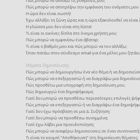
Πώς μπορώ να αλλάξω τις ρυθμίσεις μου;
Πώς μπορώ να αποτρέψω την εμφάνιση του ονόματος μου σ
Η ώρα δεν είναι σωστή!
Έχω αλλάξει τη ζώνη ώρας και η ώρα εξακολουθεί να είναι
Η γλώσσα μου δεν είναι στη λίστα!
Τι είναι οι εικόνες δίπλα στο όνομα χρήστη μου;
Πώς μπορώ να εμφανίσω ένα άβαταρ;
Τι είναι ο βαθμός μου και πώς μπορώ να τον αλλάξω;
Όταν πατάω στον σύνδεσμο email για ένα μέλος μου ζητάει
Θέματα δημοσίευσης
Πώς μπορώ να δημιουργήσω ένα νέο θέμα ή να δημοσιεύσ
Πώς μπορώ να επεξεργαστώ ή να διαγράψω μια δημοσίευσ
Πώς προσθέτω μια υπογραφή στη δημοσίευση μου;
Πώς δημιουργώ ένα δημοψήφισμα;
Γιατί δεν μπορώ να προσθέσω περισσότερες επιλογές ψήφ
Πώς μπορώ να επεξεργαστώ ή να διαγράψω ένα δημοψήφι
Γιατί δεν έχω πρόσβαση σε μια Δ. Συζήτηση;
Γιατί δεν μπορώ να προσθέσω συνημμένα;
Γιατί έχω λάβει μια προειδοποίηση;
Πώς μπορώ να αναφέρω δημοσιεύσεις σε έναν συντονιστή;
Τι είναι το κουμπί “Αποθήκευση” στη δημοσίευση θέματος;