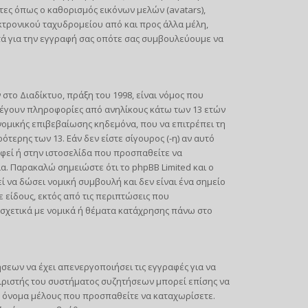
τες όπως ο καθορισμός εικόνων μελών (avatars),
ρονικού ταχυδρομείου από και προς άλλα μέλη,
τά για την εγγραφή σας οπότε σας συμβουλεύουμε να
ο Διαδίκτυο, πράξη του 1998, είναι νόμος που
λέγουν πληροφορίες από ανηλίκους κάτω των 13 ετών
νομικής επιβεβαίωσης κηδεμόνα, που να επιτρέπει τη
ερης των 13. Εάν δεν είστε σίγουρος (-η) αν αυτό
αφεί ή στην ιστοσελίδα που προσπαθείτε να
α. Παρακαλώ σημειώστε ότι το phpBB Limited και ο
 να δώσει νομική συμβουλή και δεν είναι ένα σημείο
είδους, εκτός από τις περιπτώσεις που
σχετικά με νομικά ή θέματα κατάχρησης πάνω στο
ήσεων να έχει απενεργοποιήσει τις εγγραφές για να
ιριστής του συστήματος συζητήσεων μπορεί επίσης να
το όνομα μέλους που προσπαθείτε να καταχωρίσετε.