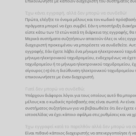
Επικοινωνήστε με κάποιον διαχειριστή του συστήματος συ
Έχω κάνει εγγραφή, αλλά δεν μπορώ να συνδεθώ!
Πρώτα, ελέγξτε το όνομα μέλους και τον κωδικό πρόσβασής 
πράγματα μπορεί να έχει συμβεί. Εάν η υποστήριξη διακήρυ
είστε κάτω των 13 ετών κατά τη διάρκεια της εγγραφής, θα 
Μερικά συστήματα συζητήσεων απαιτούν όλες οι νέες εγγρα
διαχειριστή προκειμένου να μπορέσετε να συνδεθείτε. Αυτ
εγγραφής. Εάν έχετε λάβει ένα μήνυμα ηλεκτρονικού ταχυδ
μήνυμα ηλεκτρονικού ταχυδρομείου, ενδεχομένως να έχετ
ταχυδρομείου ή το μήνυμα ηλεκτρονικού ταχυδρομείου, έχε
σίγουρος (-η) ότι η διεύθυνση ηλεκτρονικού ταχυδρομείο
επικοινωνήσετε με έναν διαχειριστή.
Γιατί δεν μπορώ να συνδεθώ;
Υπάρχουν διάφοροι λόγοι για τους οποίους αυτό θα μπορού
μέλους και ο κωδικός πρόσβασής σας είναι σωστά. Αν είναι
συστήματος συζητήσεων για να βεβαιωθείτε ότι δεν έχετε α
ιστοσελίδας να έχει κάποιο σφάλμα στις ρυθμίσεις και να χ
Έχω εγγραφεί κατά το παρελθόν αλλά δεν μπορώ να σ
Είναι πιθανό κάποιος διαχειριστής να απενεργοποίησε ή να