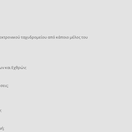
εκτρονικού ταχυδρομείου από κάποιο μέλος του
ων και Εχθρών;
σεις;
;
μή;