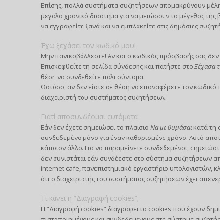
Επίσης, πολλά συστήματα συζητήσεων απομακρύνουν μέλη 
μεγάλο χρονικό διάστημα για να μειώσουν το μέγεθος της
να εγγραφείτε ξανά και να εμπλακείτε στις δημόσιες συζητή
Έχω ξεχάσει τον κωδικό μου!
Μην πανικοβάλλεστε! Αν και ο κωδικός πρόσβασής σας δεν 
Επισκεφθείτε τη σελίδα σύνδεσης και πατήστε στο
Ξέχασα τ
θέση να συνδεθείτε πάλι σύντομα.
Ωστόσο, αν δεν είστε σε θέση να επαναφέρετε τον κωδικό
διαχειριστή του συστήματος συζητήσεων.
Γιατί αποσυνδέομαι αυτόματα;
Εάν δεν έχετε σημειώσει το πλαίσιο
Να με θυμάσαι
κατά τη 
συνδεδεμένο μόνο για έναν καθορισμένο χρόνο. Αυτό απο
κάποιον άλλο. Για να παραμείνετε συνδεδεμένοι, σημειώστ
δεν συνιστάται εάν συνδέεστε στο σύστημα συζητήσεων από
internet cafe, πανεπιστημιακό εργαστήριο υπολογιστών, κλ
ότι ο διαχειριστής του συστήματος συζητήσεων έχει απενε
Τι κάνει η “Διαγραφή cookies”;
Η “Διαγραφή cookies” διαγράφει τα cookies που έχουν δημ
πιστοποιημένους και συνδεδεμένους στο σύστημα συζητήσε