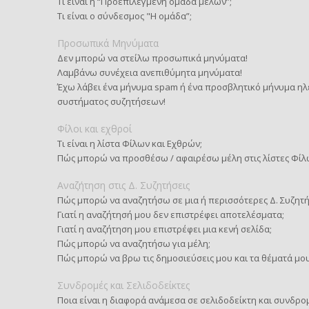
Τι είναι η “Προεπιλεγμένη ομάδα μελών”;
Τι είναι ο σύνδεσμος "Η ομάδα”;
Προσωπικά Μηνύματα
Δεν μπορώ να στείλω προσωπικά μηνύματα!
Λαμβάνω συνέχεια ανεπιθύμητα μηνύματα!
Έχω λάβει ένα μήνυμα spam ή ένα προσβλητικό μήνυμα ηλ
συστήματος συζητήσεων!
Φίλοι και εχθροί
Τι είναι η λίστα Φίλων και Εχθρών;
Πώς μπορώ να προσθέσω / αφαιρέσω μέλη στις λίστες Φίλ
Αναζήτηση στις Δ. Συζητήσεις
Πώς μπορώ να αναζητήσω σε μια ή περισσότερες Δ. Συζητή
Γιατί η αναζήτησή μου δεν επιστρέφει αποτελέσματα;
Γιατί η αναζήτηση μου επιστρέφει μια κενή σελίδα;
Πώς μπορώ να αναζητήσω για μέλη;
Πώς μπορώ να βρω τις δημοσιεύσεις μου και τα θέματά μου
Συνδρομές και Σελιδοδείκτες
Ποια είναι η διαφορά ανάμεσα σε σελιδοδείκτη και συνδρο