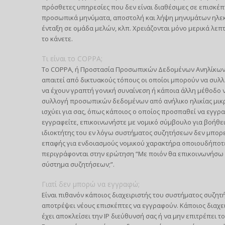
πρόσθετες υπηρεσίες που δεν είναι διαθέσιμες σε επισκέπ
προσωπικά μηνύματα, αποστολή και λήψη μηνυμάτων ηλεκτ
ένταξη σε ομάδα μελών, κλπ. Χρειάζονται μόνο μερικά λεπ
το κάνετε.
Τι είναι το COPPA;
Το COPPA, ή Προστασία Προσωπικών Δεδομένων Ανηλίκων στ
απαιτεί από δικτυακούς τόπους οι οποίοι μπορούν να συλ
να έχουν γραπτή γονική συναίνεση ή κάποια άλλη μέθοδο 
συλλογή προσωπικών δεδομένων από ανήλικο ηλικίας μικρότ
ισχύει για σας, όπως κάποιος ο οποίος προσπαθεί να εγγρ
εγγραφείτε, επικοινωνήστε με νομικό σύμβουλο για βοήθει
ιδιοκτήτης του εν λόγω συστήματος συζητήσεων δεν μπορεί
επαφής για ενδοιασμούς νομικού χαρακτήρα οποιουδήποτε 
περιγράφονται στην ερώτηση “Με ποιόν θα επικοινωνήσω 
σύστημα συζητήσεων;”.
Γιατί δεν μπορώ να εγγραφώ;
Είναι πιθανόν κάποιος διαχειριστής του συστήματος συζητ
αποτρέψει νέους επισκέπτες να εγγραφούν. Κάποιος διαχε
έχει αποκλείσει την IP διεύθυνσή σας ή να μην επιτρέπει 