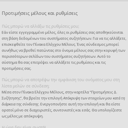
Προτιμήσεις μέλους και ρυθμίσεις
Πώς μπορώ να αλλάξω τις ρυθμίσεις μου;
Εάν είστε εγγεγραμμένο μέλος, όλες οι ρυθμίσεις σας αποθηκεύονται
στη βάση δεδομένων του συστήματος συζητήσεων. Για να τις αλλάξετε,
επισκεφθείτε τον Πίνακα Ελέγχου Μέλους. Ένας σύνδεσμος μπορεί
συνήθως να βρεθεί πατώντας στο όνομα μέλους σας στην κορυφή των
περισσότερων σελίδων του συστήματος συζητήσεων. Αυτό το
σύστημα θα σας επιτρέψει να αλλάξετε τις ρυθμίσεις και τις
προτιμήσεις σας.
Πώς μπορώ να αποτρέψω την εμφάνιση του ονόματος μου στη
λίστα μελών σε σύνδεση;
Μέσα στον Πίνακα Ελέγχου Μέλους, στην καρτέλα “Προτιμήσεις Δ.
Συζήτησης”, θα βρείτε την επιλογή
Απόκρυψη των στοιχείων μου κατά τη
διάρκεια της σύνδεσης
. Ενεργοποιήστε αυτή την επιλογή και θα είστε
ορατοί μόνο σε διαχειριστές, συντονιστές και εσάς. Θα υπολογίζεστε
ως μέλος με απόκρυψη.
Η ώρα δεν είναι σωστή!