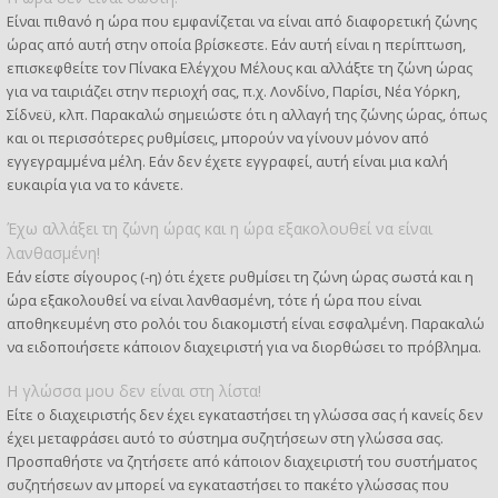
Είναι πιθανό η ώρα που εμφανίζεται να είναι από διαφορετική ζώνης
ώρας από αυτή στην οποία βρίσκεστε. Εάν αυτή είναι η περίπτωση,
επισκεφθείτε τον Πίνακα Ελέγχου Μέλους και αλλάξτε τη ζώνη ώρας
για να ταιριάζει στην περιοχή σας, π.χ. Λονδίνο, Παρίσι, Νέα Υόρκη,
Σίδνεϋ, κλπ. Παρακαλώ σημειώστε ότι η αλλαγή της ζώνης ώρας, όπως
και οι περισσότερες ρυθμίσεις, μπορούν να γίνουν μόνον από
εγγεγραμμένα μέλη. Εάν δεν έχετε εγγραφεί, αυτή είναι μια καλή
ευκαιρία για να το κάνετε.
Έχω αλλάξει τη ζώνη ώρας και η ώρα εξακολουθεί να είναι
λανθασμένη!
Εάν είστε σίγουρος (-η) ότι έχετε ρυθμίσει τη ζώνη ώρας σωστά και η
ώρα εξακολουθεί να είναι λανθασμένη, τότε ή ώρα που είναι
αποθηκευμένη στο ρολόι του διακομιστή είναι εσφαλμένη. Παρακαλώ
να ειδοποιήσετε κάποιον διαχειριστή για να διορθώσει το πρόβλημα.
Η γλώσσα μου δεν είναι στη λίστα!
Είτε ο διαχειριστής δεν έχει εγκαταστήσει τη γλώσσα σας ή κανείς δεν
έχει μεταφράσει αυτό το σύστημα συζητήσεων στη γλώσσα σας.
Προσπαθήστε να ζητήσετε από κάποιον διαχειριστή του συστήματος
συζητήσεων αν μπορεί να εγκαταστήσει το πακέτο γλώσσας που