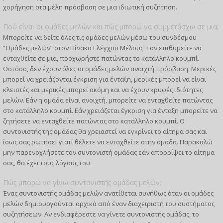
χορήγηση στα μέλη πρόσβαση σε μια ιδιωτική συζήτηση.
Πού είναι οι ομάδες μελών και πώς μπορώ να συμμετάσχω σε μια;
Μπορείτε να δείτε όλες τις ομάδες μελών μέσω του συνδέσμου
“Ομάδες μελών” στον Πίνακα Ελέγχου Μέλους. Εάν επιθυμείτε να
ενταχθείτε σε μια, προχωρήστε πατώντας το κατάλληλο κουμπί.
Ωστόσο, δεν έχουν όλες οι ομάδες μελών ανοιχτή πρόσβαση. Μερικές
μπορεί να χρειάζονται έγκριση για ένταξη, μερικές μπορεί να είναι
κλειστές και μερικές μπορεί ακόμη και να έχουν κρυφές ιδιότητες
μελών. Εάν η ομάδα είναι ανοιχτή, μπορείτε να ενταχθείτε πατώντας
στο κατάλληλο κουμπί. Εάν χρειάζεται έγκριση για ένταξη μπορείτε να
ζητήσετε να ενταχθείτε πατώντας στο κατάλληλο κουμπί. Ο
συντονιστής της ομάδας θα χρειαστεί να εγκρίνει το αίτημα σας και
ίσως σας ρωτήσει γιατί θέλετε να ενταχθείτε στην ομάδα. Παρακαλώ
μην παρενοχλήσετε τον συντονιστή ομάδας εάν απορρίψει το αίτημα
σας, θα έχει τους λόγους του.
Πώς μπορώ να γίνω συντονιστής ομάδας μελών;
Ένας συντονιστής ομάδας μελών ανατίθεται συνήθως όταν οι ομάδες
μελών δημιουργούνται αρχικά από έναν διαχειριστή του συστήματος
συζητήσεων. Αν ενδιαφέρεστε να γίνετε συντονιστής ομάδας, το