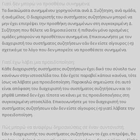
Γιατί δεν μπορώ να προσθέσω συνημμένα;
Τα δικαιώματα συνημμένου χορηγούνται ανά Δ. Συζήτηση, ανά ομάδα,
ή ανά μέλος. Ο διαχειριστής του συστήματος συζητήσεων μπορεί να
μην έχει επιτρέψει την προσθήκη συνημμένων στη συγκεκριμένη Δ.
Συζήτηση που θέλετε να δημοσιεύσετε ή πιθανόν μόνο ορισμένες
ομάδες μπορούν να προσθέτουν συνημμένα. Επικοινωνήστε με τον
διαχειριστή του συστήματος συζητήσεων εάν δεν είστε σίγουρος (-η)
σχετικά με το λόγο που δεν μπορείτε να προσθέσετε συνημμένα.
Γιατί έχω λάβει μια προειδοποίηση;
Κάθε διαχειριστής συστήματος συζητήσεων έχει δικό του σύνολο των
κανόνων στην ιστοσελίδα του. Εάν έχετε παραβεί κάποιο κανόνα, τότε
ίσως να λάβατε μια προειδοποίηση. Παρακαλώ σημειώστε ότι αυτό
είναι απόφαση του διαχειριστή του συστήματος συζητήσεων και το
phpBB Limited δεν έχει τίποτα να κάνει με τις προειδοποιήσεις στη
συγκεκριμένη ιστοσελίδα. Επικοινωνήστε με τον διαχειριστή του
συστήματος συζητήσεων εάν δεν είστε σίγουρος (-η) γιατί λάβατε την
προειδοποίηση.
Πώς μπορώ να αναφέρω δημοσιεύσεις σε έναν συντονιστή;
Εάν ο διαχειριστής του συστήματος συζητήσεων το έχει επιτρέψει, θα