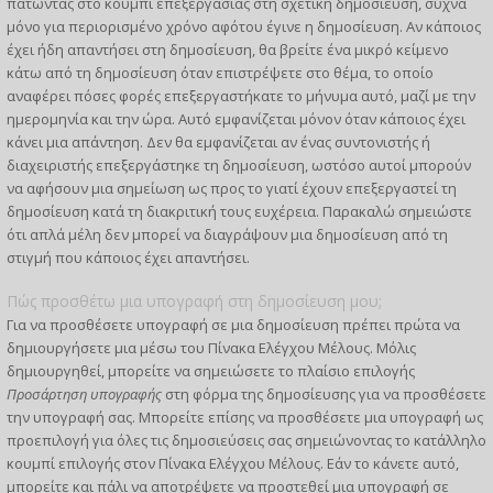
πατώντας στο κουμπί επεξεργασίας στη σχετική δημοσίευση, συχνά
μόνο για περιορισμένο χρόνο αφότου έγινε η δημοσίευση. Αν κάποιος
έχει ήδη απαντήσει στη δημοσίευση, θα βρείτε ένα μικρό κείμενο
κάτω από τη δημοσίευση όταν επιστρέψετε στο θέμα, το οποίο
αναφέρει πόσες φορές επεξεργαστήκατε το μήνυμα αυτό, μαζί με την
ημερομηνία και την ώρα. Αυτό εμφανίζεται μόνον όταν κάποιος έχει
κάνει μια απάντηση. Δεν θα εμφανίζεται αν ένας συντονιστής ή
διαχειριστής επεξεργάστηκε τη δημοσίευση, ωστόσο αυτοί μπορούν
να αφήσουν μια σημείωση ως προς το γιατί έχουν επεξεργαστεί τη
δημοσίευση κατά τη διακριτική τους ευχέρεια. Παρακαλώ σημειώστε
ότι απλά μέλη δεν μπορεί να διαγράψουν μια δημοσίευση από τη
στιγμή που κάποιος έχει απαντήσει.
Πώς προσθέτω μια υπογραφή στη δημοσίευση μου;
Για να προσθέσετε υπογραφή σε μια δημοσίευση πρέπει πρώτα να
δημιουργήσετε μια μέσω του Πίνακα Ελέγχου Μέλους. Μόλις
δημιουργηθεί, μπορείτε να σημειώσετε το πλαίσιο επιλογής
Προσάρτηση υπογραφής
στη φόρμα της δημοσίευσης για να προσθέσετε
την υπογραφή σας. Μπορείτε επίσης να προσθέσετε μια υπογραφή ως
προεπιλογή για όλες τις δημοσιεύσεις σας σημειώνοντας το κατάλληλο
κουμπί επιλογής στον Πίνακα Ελέγχου Μέλους. Εάν το κάνετε αυτό,
μπορείτε και πάλι να αποτρέψετε να προστεθεί μια υπογραφή σε