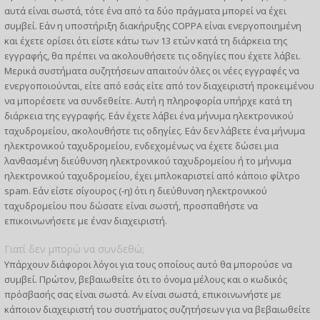
αυτά είναι σωστά, τότε ένα από τα δύο πράγματα μπορεί να έχει
συμβεί. Εάν η υποστήριξη διακήρυξης COPPA είναι ενεργοποιημένη
και έχετε ορίσει ότι είστε κάτω των 13 ετών κατά τη διάρκεια της
εγγραφής, θα πρέπει να ακολουθήσετε τις οδηγίες που έχετε λάβει.
Μερικά συστήματα συζητήσεων απαιτούν όλες οι νέες εγγραφές να
ενεργοποιούνται, είτε από εσάς είτε από τον διαχειριστή προκειμένου
να μπορέσετε να συνδεθείτε. Αυτή η πληροφορία υπήρχε κατά τη
διάρκεια της εγγραφής. Εάν έχετε λάβει ένα μήνυμα ηλεκτρονικού
ταχυδρομείου, ακολουθήστε τις οδηγίες. Εάν δεν λάβετε ένα μήνυμα
ηλεκτρονικού ταχυδρομείου, ενδεχομένως να έχετε δώσει μια
λανθασμένη διεύθυνση ηλεκτρονικού ταχυδρομείου ή το μήνυμα
ηλεκτρονικού ταχυδρομείου, έχει μπλοκαριστεί από κάποιο φίλτρο
spam. Εάν είστε σίγουρος (-η) ότι η διεύθυνση ηλεκτρονικού
ταχυδρομείου που δώσατε είναι σωστή, προσπαθήστε να
επικοινωνήσετε με έναν διαχειριστή.
Γιατί δεν μπορώ να συνδεθώ;
Υπάρχουν διάφοροι λόγοι για τους οποίους αυτό θα μπορούσε να
συμβεί. Πρώτον, βεβαιωθείτε ότι το όνομα μέλους και ο κωδικός
πρόσβασής σας είναι σωστά. Αν είναι σωστά, επικοινωνήστε με
κάποιον διαχειριστή του συστήματος συζητήσεων για να βεβαιωθείτε