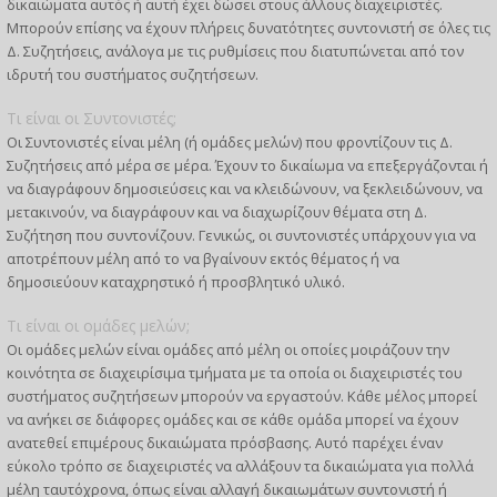
δικαιώματα αυτός ή αυτή έχει δώσει στους άλλους διαχειριστές.
Μπορούν επίσης να έχουν πλήρεις δυνατότητες συντονιστή σε όλες τις
Δ. Συζητήσεις, ανάλογα με τις ρυθμίσεις που διατυπώνεται από τον
ιδρυτή του συστήματος συζητήσεων.
Τι είναι οι Συντονιστές;
Οι Συντονιστές είναι μέλη (ή ομάδες μελών) που φροντίζουν τις Δ.
Συζητήσεις από μέρα σε μέρα. Έχουν το δικαίωμα να επεξεργάζονται ή
να διαγράφουν δημοσιεύσεις και να κλειδώνουν, να ξεκλειδώνουν, να
μετακινούν, να διαγράφουν και να διαχωρίζουν θέματα στη Δ.
Συζήτηση που συντονίζουν. Γενικώς, οι συντονιστές υπάρχουν για να
αποτρέπουν μέλη από το να βγαίνουν εκτός θέματος ή να
δημοσιεύουν καταχρηστικό ή προσβλητικό υλικό.
Τι είναι οι ομάδες μελών;
Οι ομάδες μελών είναι ομάδες από μέλη οι οποίες μοιράζουν την
κοινότητα σε διαχειρίσιμα τμήματα με τα οποία οι διαχειριστές του
συστήματος συζητήσεων μπορούν να εργαστούν. Κάθε μέλος μπορεί
να ανήκει σε διάφορες ομάδες και σε κάθε ομάδα μπορεί να έχουν
ανατεθεί επιμέρους δικαιώματα πρόσβασης. Αυτό παρέχει έναν
εύκολο τρόπο σε διαχειριστές να αλλάξουν τα δικαιώματα για πολλά
μέλη ταυτόχρονα, όπως είναι αλλαγή δικαιωμάτων συντονιστή ή