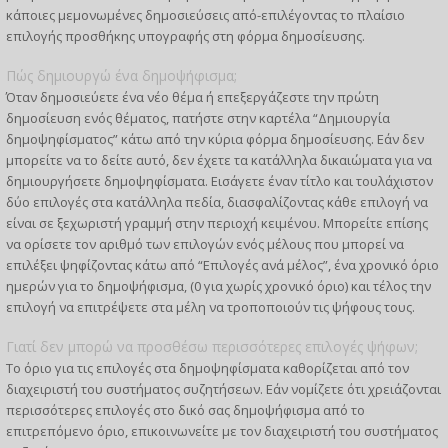
κάποιες μεμονωμένες δημοσιεύσεις από-επιλέγοντας το πλαίσιο
επιλογής προσθήκης υπογραφής στη φόρμα δημοσίευσης.
Πώς δημιουργώ ένα δημοψήφισμα;
Όταν δημοσιεύετε ένα νέο θέμα ή επεξεργάζεστε την πρώτη
δημοσίευση ενός θέματος, πατήστε στην καρτέλα “Δημιουργία
δημοψηφίσματος” κάτω από την κύρια φόρμα δημοσίευσης. Εάν δεν
μπορείτε να το δείτε αυτό, δεν έχετε τα κατάλληλα δικαιώματα για να
δημιουργήσετε δημοψηφίσματα. Εισάγετε έναν τίτλο και τουλάχιστον
δύο επιλογές στα κατάλληλα πεδία, διασφαλίζοντας κάθε επιλογή να
είναι σε ξεχωριστή γραμμή στην περιοχή κειμένου. Μπορείτε επίσης
να ορίσετε τον αριθμό των επιλογών ενός μέλους που μπορεί να
επιλέξει ψηφίζοντας κάτω από “Επιλογές ανά μέλος”, ένα χρονικό όριο
ημερών για το δημοψήφισμα, (0 για χωρίς χρονικό όριο) και τέλος την
επιλογή να επιτρέψετε στα μέλη να τροποποιούν τις ψήφους τους.
Γιατί δεν μπορώ να προσθέσω περισσότερες επιλογές ψήφων;
Το όριο για τις επιλογές στα δημοψηφίσματα καθορίζεται από τον
διαχειριστή του συστήματος συζητήσεων. Εάν νομίζετε ότι χρειάζονται
περισσότερες επιλογές στο δικό σας δημοψήφισμα από το
επιτρεπόμενο όριο, επικοινωνείτε με τον διαχειριστή του συστήματος