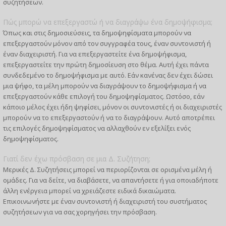
συζητήσεων.
Πώς μπορώ να επεξεργαστώ ή να διαγράψω ένα δημοψήφισμα;
Όπως και στις δημοσιεύσεις, τα δημοψηφίσματα μπορούν να
επεξεργαστούν μόνον από τον συγγραφέα τους, έναν συντονιστή ή
έναν διαχειριστή. Για να επεξεργαστείτε ένα δημοψήφισμα,
επεξεργαστείτε την πρώτη δημοσίευση στο θέμα. Αυτή έχει πάντα
συνδεδεμένο το δημοψήφισμα με αυτό. Εάν κανένας δεν έχει δώσει
μια ψήφο, τα μέλη μπορούν να διαγράψουν το δημοψήφισμα ή να
επεξεργαστούν κάθε επιλογή του δημοψηφίσματος. Ωστόσο, εάν
κάποιο μέλος έχει ήδη ψηφίσει, μόνον οι συντονιστές ή οι διαχειριστές
μπορούν να το επεξεργαστούν ή να το διαγράψουν. Αυτό αποτρέπει
τις επιλογές δημοψηφίσματος να αλλαχθούν εν εξελίξει ενός
δημοψηφίσματος.
Γιατί δεν έχω πρόσβαση σε μια Δ. Συζήτηση;
Μερικές Δ. Συζητήσεις μπορεί να περιορίζονται σε ορισμένα μέλη ή
ομάδες. Για να δείτε, να διαβάσετε, να απαντήσετε ή για οποιαδήποτε
άλλη ενέργεια μπορεί να χρειάζεστε ειδικά δικαιώματα.
Επικοινωνήστε με έναν συντονιστή ή διαχειριστή του συστήματος
συζητήσεων για να σας χορηγήσει την πρόσβαση.