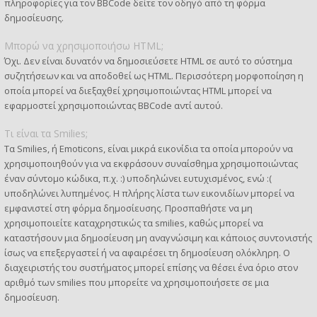
πληροφορίες για τον BBCode δείτε τον οδηγό από τη φόρμα
δημοσίευσης.
Μπορώ να χρησιμοποιήσω HTML;
Όχι. Δεν είναι δυνατόν να δημοσιεύσετε HTML σε αυτό το σύστημα
συζητήσεων και να αποδοθεί ως HTML. Περισσότερη μορφοποίηση η
οποία μπορεί να διεξαχθεί χρησιμοποιώντας HTML μπορεί να
εφαρμοστεί χρησιμοποιώντας BBCode αντί αυτού.
Τι είναι τα Smilies;
Τα Smilies, ή Emoticons, είναι μικρά εικονίδια τα οποία μπορούν να
χρησιμοποιηθούν για να εκφράσουν συναίσθημα χρησιμοποιώντας
έναν σύντομο κώδικα, π.χ. :) υποδηλώνει ευτυχισμένος, ενώ :(
υποδηλώνει λυπημένος. Η πλήρης λίστα των εικονιδίων μπορεί να
εμφανιστεί στη φόρμα δημοσίευσης. Προσπαθήστε να μη
χρησιμοποιείτε καταχρηστικώς τα smilies, καθώς μπορεί να
καταστήσουν μια δημοσίευση μη αναγνώσιμη και κάποιος συντονιστής
ίσως να επεξεργαστεί ή να αφαιρέσει τη δημοσίευση ολόκληρη. Ο
διαχειριστής του συστήματος μπορεί επίσης να θέσει ένα όριο στον
αριθμό των smilies που μπορείτε να χρησιμοποιήσετε σε μια
δημοσίευση.