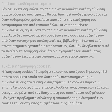
Γιατί αποσυνδέομαι αυτόματα;
Εάν δεν έχετε σημειώσει το πλαίσιο
Να με θυμάσαι
κατά τη σύνδεση
σας, το σύστημα συζητήσεων θα σας διατηρεί συνδεδεμένο μόνο για
έναν καθορισμένο χρόνο. Αυτό αποτρέπει την κατάχρηση του
λογαριασμού σας από κάποιον άλλο. Για να παραμείνετε
συνδεδεμένοι, σημειώστε το πλαίσιο
Να με θυμάσαι
κατά τη σύνδεση
σας. Αυτό δεν συνιστάται εάν συνδέεστε στο σύστημα συζητήσεων
από έναν κοινόχρηστο υπολογιστή, π.χ. βιβλιοθήκη, internet cafe,
πανεπιστημιακό εργαστήριο υπολογιστών, κλπ. Εάν δεν βλέπετε αυτό
το πλαίσιο επιλογής σημαίνει ότι ο διαχειριστής του συστήματος
συζητήσεων έχει απενεργοποιήσει αυτό το χαρακτηριστικό.
Τι κάνει η “Διαγραφή cookies”;
Η “Διαγραφή cookies” διαγράφει τα cookies που έχουν δημιουργηθεί
από το phpBB τα οποία σας διατηρούν πιστοποιημένους και
συνδεδεμένους στο σύστημα συζητήσεων. Τα cookies παρέχουν
επίσης λειτουργίες όπως η παρακολούθηση αναγνωσμένων εάν είναι
ενεργοποιημένη από τον διαχειριστή του συστήματος συζητήσεων.
Εάν έχετε προβλήματα σύνδεσης ή αποσύνδεσης, η διαγραφή των
cookies του συστήματος συζητήσεων ίσως βοηθήσει.