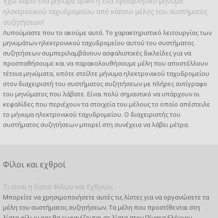
Έχω λάβει ένα μήνυμα spam ή ένα προσβλητικό μήνυμα
ηλεκτρονικού ταχυδρομείου από κάποιο μέλος του συστήματος
συζητήσεων!
Λυπούμαστε που το ακούμε αυτό. Το χαρακτηριστικό λειτουργίας των
μηνυμάτων ηλεκτρονικού ταχυδρομείου αυτού του συστήματος
συζητήσεων συμπεριλαμβάνουν ασφαλιστικές δικλείδες για να
προσπαθήσουμε και να παρακολουθήσουμε μέλη που αποστέλλουν
τέτοια μηνύματα, οπότε στείλτε μήνυμα ηλεκτρονικού ταχυδρομείου
στον διαχειριστή του συστήματος συζητήσεων με πλήρες αντίγραφο
του μηνύματος που λάβατε. Είναι πολύ σημαντικό να υπάρχουν οι
κεφαλίδες που περιέχουν τα στοιχεία του μέλους το οποίο απέστειλε
το μήνυμα ηλεκτρονικού ταχυδρομείου. Ο διαχειριστής του
συστήματος συζητήσεων μπορεί στη συνέχεια να λάβει μέτρα.
Φίλοι και εχθροί
Τι είναι η λίστα Φίλων και Εχθρών;
Μπορείτε να χρησιμοποιήσετε αυτές τις λίστες για να οργανώσετε τα
μέλη του συστήματος συζητήσεων. Τα μέλη που προστίθενται στη
λίστα φίλων σας θα εμφανίζονται σε λίστα στον Πίνακα Ελέγχου