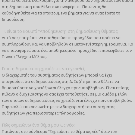
πρέπει να δείτε ένα κουμπί για την αναφορά των δημοσιεύσεων δίπλα
στη δημοσίευση που θέλετε να αναφέρετε. Πατώντας θα
καθοδηγηθείτε για τα απαιτούμενα βήματα για να αναφέρετε τη
δημοσίευση.
Τι είναι το κουμπί “Αποθήκευση” στη δημοσίευση θέματος;
Αυτό σας επιτρέπει να αποθηκεύσετε προσχέδια που πρέπει να
συμπληρωθούν και να υποβληθούν σε μεταγενέστερη ημερομηνία. Για
να επαναφορτώσετε ένα αποθηκευμένο προσχέδιο, επισκεφθείτε τον
Πίνακα Ελέγχου Μέλους.
Γιατί η δημοσίευση χρειάζεται να εγκριθεί;
Ο διαχειριστής του συστήματος συζητήσεων μπορεί να έχει
αποφασίσει ότι οι δημοσιεύσεις στη Δ. Συζήτηση που θέλετε να
δημοσιεύσετε να χρειάζονται έλεγχο πριν υποβληθούν. Είναι επίσης
πιθανό ο διαχειριστής να σας έχει τοποθετήσει σε μια ομάδα μελών
των οποίων οι δημοσιεύσεις να χρειάζονται έλεγχο πριν υποβληθούν.
Παρακαλώ επικοινωνείτε με τον διαχειριστή του συστήματος
συζητήσεων για περισσότερες πληροφορίες.
Πώς σημειώνω ένα θέμα μου ως νέο;
Πατώντας στο σύνδεσμο “Σημειώστε το θέμα ως νέο” όταν τον