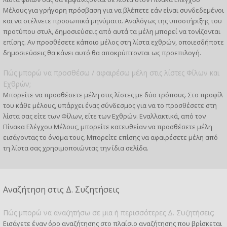
Μέλους για γρήγορη πρόσβαση για να βλέπετε εάν είναι συνδεδεμένοι
και να στέλνετε προσωπικά μηνύματα. Αναλόγως της υποστήριξης του
προτύπου στυλ, δημοσιεύσεις από αυτά τα μέλη μπορεί να τονίζονται
επίσης. Αν προσθέσετε κάποιο μέλος στη λίστα εχθρών, οποιεσδήποτε
δημοσιεύσεις θα κάνει αυτό θα αποκρύπτονται ως προεπιλογή.
Πώς μπορώ να προσθέσω / αφαιρέσω μέλη στις λίστες Φίλων και
Εχθρών;
Μπορείτε να προσθέσετε μέλη στις λίστες με δύο τρόπους. Στο προφίλ
του κάθε μέλους, υπάρχει ένας σύνδεσμος για να το προσθέσετε στη
λίστα σας είτε των Φίλων, είτε των Εχθρών. Εναλλακτικά, από τον
Πίνακα Ελέγχου Μέλους, μπορείτε κατευθείαν να προσθέσετε μέλη
εισάγοντας το όνομα τους. Μπορείτε επίσης να αφαιρέσετε μέλη από
τη λίστα σας χρησιμοποιώντας την ίδια σελίδα.
Αναζήτηση στις Δ. Συζητήσεις
Πώς μπορώ να αναζητήσω σε μια ή περισσότερες Δ. Συζητήσεις;
Εισάγετε έναν όρο αναζήτησης στο πλαίσιο αναζήτησης που βρίσκεται