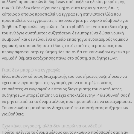
συλλογή προσωπικών δεδομένων από ανήλικο ηλικίας μικρότερης
των 13. Εάν δεν είστε σίγουρος (-η) αν αυτό ισχύει για σας, όπως
κάποιος ο οποίος προσπαθεί να εγγραφεί ή στην ιστοσελίδα που
προσπαθείτε να εγγραφείτε, επικοινωνήστε με νομικό σύμβουλο για
βοήθεια. Παρακαλώ σημειώστε ότι το phpBB Limited και ο ιδιοκτήτης
του εν λόγω συστήματος συζητήσεων δεν μπορεί να δώσει νομική
συμβουλή και δεν είναι ένα σημείο επαφής για ενδοιασμούς νομικού
χαρακτήρα οποιουδήποτε είδους, εκτός από τις περιπτώσεις που
περιγράφονται στην ερώτηση “Με ποιόν θα επικοινωνήσω σχετικά με
νομικά ή θέματα κατάχρησης πάνω στο σύστημα συζητήσεων;”.
Γιατί δεν μπορώ να εγγραφώ;
Είναι πιθανόν κάποιος διαχειριστής του συστήματος συζητήσεων να
έχει απενεργοποιήσει τις εγγραφές για να αποτρέψει νέους
επισκέπτες να εγγραφούν. Κάποιος διαχειριστής του συστήματος
συζητήσεων μπορεί επίσης να έχει αποκλείσει την IP διεύθυνσή σας ή
να μην επιτρέπει το όνομα μέλους που προσπαθείτε να καταχωρίσετε.
Επικοινωνήστε με κάποιον διαχειριστή του συστήματος συζητήσεων
για βοήθεια.
Έχω κάνει εγγραφή, αλλά δεν μπορώ να συνδεθώ!
Πρώτα, ελέγξτε το όνομα μέλους και τον κωδικό πρόσβασής σας. Εάν