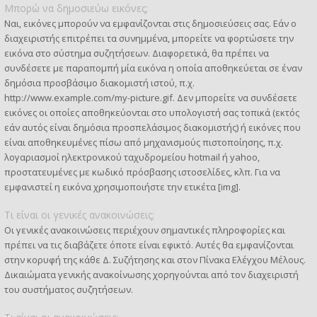
Μπορώ να δημοσιεύω εικόνες;
Ναι, εικόνες μπορούν να εμφανίζονται στις δημοσιεύσεις σας. Εάν ο
διαχειριστής επιτρέπει τα συνημμένα, μπορείτε να φορτώσετε την
εικόνα στο σύστημα συζητήσεων. Διαφορετικά, θα πρέπει να
συνδέσετε με παραπομπή μία εικόνα η οποία αποθηκεύεται σε έναν
δημόσια προσβάσιμο διακομιστή ιστού, π.χ.
http://www.example.com/my-picture.gif. Δεν μπορείτε να συνδέσετε
εικόνες οι οποίες αποθηκεύονται στο υπολογιστή σας τοπικά (εκτός
εάν αυτός είναι δημόσια προσπελάσιμος διακομιστής) ή εικόνες που
είναι αποθηκευμένες πίσω από μηχανισμούς πιστοποίησης, π.χ.
λογαριασμοί ηλεκτρονικού ταχυδρομείου hotmail ή yahoo,
προστατευμένες με κωδικό πρόσβασης ιστοσελίδες, κλπ. Για να
εμφανιστεί η εικόνα χρησιμοποιήστε την ετικέτα [img].
Τι είναι οι γενικές ανακοινώσεις;
Οι γενικές ανακοινώσεις περιέχουν σημαντικές πληροφορίες και
πρέπει να τις διαβάζετε όποτε είναι εφικτό. Αυτές θα εμφανίζονται
στην κορυφή της κάθε Δ. Συζήτησης και στον Πίνακα Ελέγχου Μέλους.
Δικαιώματα γενικής ανακοίνωσης χορηγούνται από τον διαχειριστή
του συστήματος συζητήσεων.