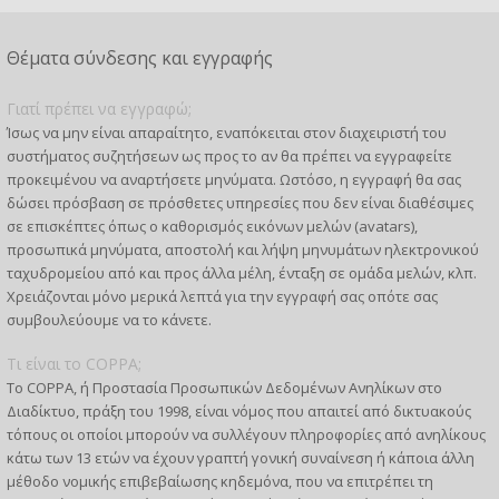
Θέματα σύνδεσης και εγγραφής
Γιατί πρέπει να εγγραφώ;
Ίσως να μην είναι απαραίτητο, εναπόκειται στον διαχειριστή του
συστήματος συζητήσεων ως προς το αν θα πρέπει να εγγραφείτε
προκειμένου να αναρτήσετε μηνύματα. Ωστόσο, η εγγραφή θα σας
δώσει πρόσβαση σε πρόσθετες υπηρεσίες που δεν είναι διαθέσιμες
σε επισκέπτες όπως ο καθορισμός εικόνων μελών (avatars),
προσωπικά μηνύματα, αποστολή και λήψη μηνυμάτων ηλεκτρονικού
ταχυδρομείου από και προς άλλα μέλη, ένταξη σε ομάδα μελών, κλπ.
Χρειάζονται μόνο μερικά λεπτά για την εγγραφή σας οπότε σας
συμβουλεύουμε να το κάνετε.
Τι είναι το COPPA;
Το COPPA, ή Προστασία Προσωπικών Δεδομένων Ανηλίκων στο
Διαδίκτυο, πράξη του 1998, είναι νόμος που απαιτεί από δικτυακούς
τόπους οι οποίοι μπορούν να συλλέγουν πληροφορίες από ανηλίκους
κάτω των 13 ετών να έχουν γραπτή γονική συναίνεση ή κάποια άλλη
μέθοδο νομικής επιβεβαίωσης κηδεμόνα, που να επιτρέπει τη