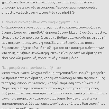
χρειάζεστε. Εάν το πακέτο γλώσσας δεν υπάρχει, μπορείτε να
δημιουργήσετε μια νέα μετάφραση. Περισσότερες πληροφορίες
μπορείτε να βρείτε στην ιστοσελίδα του
phpBB
®.
Τι είναι οι εικόνες δίπλα στο όνομα χρήστη μου;
Υπάρχουν δύο εικόνες οι οποίες μπορεί να εμφανιστούν μαζί με το
όνομα μέλους στην προβολή δημοσιεύσεων. Μια από αυτές μπορεί να
είναι μια εικόνα που σχετίζεται με το βαθμό σας, γενικώς με τη μορφή
των άστρων, τετραγώνων ή κουκίδων, υποδεικνύοντας πόσες
δημοσιεύσεις έχετε κάνει ή το αξίωμα σας στο σύστημα συζητήσεων.
Μια άλλη, συνήθως μεγαλύτερη, εικόνα είναι γνωστή ως άβαταρ και
είναι γενικώς μοναδική, προσωπική για κάθε μέλος.
Πώς μπορώ να εμφανίσω ένα άβαταρ;
Μέσα στον Πίνακα Ελέγχου Μέλους, στην καρτέλα “Προφίλ”, μπορείτε
να προσθέσετε ένα άβαταρ, χρησιμοποιώντας μια από τις ακόλουθες
τέσσερις μεθόδους: Gravatar, Γκαλερί, Φόρτωση από σύνδεσμο ή
Φόρτωση άβαταρ. Εναπόκειται στον διαχειριστή του συστήματος
συζητήσεων να ενεργοποιήσει τα άβαταρ και να επιλέξει τον τρόπο με
τον οποίο μπορεί να καταστούν διαθέσιμα. Εάν δεν μπορείτε να
χρησιμοποιήσετε άβαταρ, επικοινωνήστε με κάποιον διαχειριστή του
συστήματος συζητήσεων.