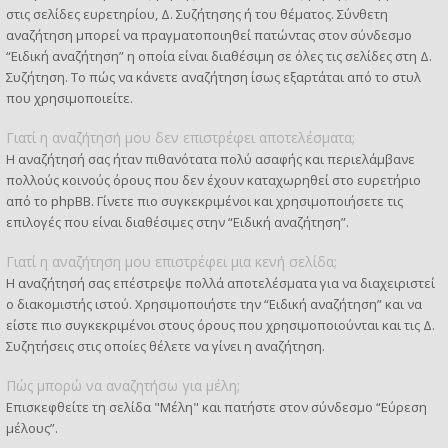
στις σελίδες ευρετηρίου, Δ. Συζήτησης ή του θέματος. Σύνθετη
αναζήτηση μπορεί να πραγματοποιηθεί πατώντας στον σύνδεσμο
“Ειδική αναζήτηση” η οποία είναι διαθέσιμη σε όλες τις σελίδες στη Δ.
Συζήτηση. Το πώς να κάνετε αναζήτηση ίσως εξαρτάται από το στυλ
που χρησιμοποιείτε.
Γιατί η αναζήτησή μου δεν επιστρέφει αποτελέσματα;
Η αναζήτησή σας ήταν πιθανότατα πολύ ασαφής και περιελάμβανε
πολλούς κοινούς όρους που δεν έχουν καταχωρηθεί στο ευρετήριο
από το phpBB. Γίνετε πιο συγκεκριμένοι και χρησιμοποιήσετε τις
επιλογές που είναι διαθέσιμες στην “Ειδική αναζήτηση”.
Γιατί η αναζήτηση μου επιστρέφει μια κενή σελίδα;
Η αναζήτησή σας επέστρεψε πολλά αποτελέσματα για να διαχειριστεί
ο διακομιστής ιστού. Χρησιμοποιήστε την “Ειδική αναζήτηση” και να
είστε πιο συγκεκριμένοι στους όρους που χρησιμοποιούνται και τις Δ.
Συζητήσεις στις οποίες θέλετε να γίνει η αναζήτηση.
Πώς μπορώ να αναζητήσω για μέλη;
Επισκεφθείτε τη σελίδα "Μέλη" και πατήστε στον σύνδεσμο “Εύρεση
μέλους”.