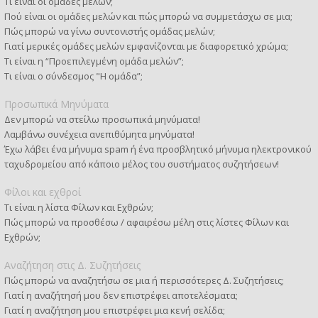
Τι είναι οι ομάδες μελών;
Πού είναι οι ομάδες μελών και πώς μπορώ να συμμετάσχω σε μια;
Πώς μπορώ να γίνω συντονιστής ομάδας μελών;
Γιατί μερικές ομάδες μελών εμφανίζονται με διαφορετικό χρώμα;
Τι είναι η “Προεπιλεγμένη ομάδα μελών”;
Τι είναι ο σύνδεσμος "Η ομάδα”;
Προσωπικά Μηνύματα
Δεν μπορώ να στείλω προσωπικά μηνύματα!
Λαμβάνω συνέχεια ανεπιθύμητα μηνύματα!
Έχω λάβει ένα μήνυμα spam ή ένα προσβλητικό μήνυμα ηλεκτρονικού
ταχυδρομείου από κάποιο μέλος του συστήματος συζητήσεων!
Φίλοι και εχθροί
Τι είναι η λίστα Φίλων και Εχθρών;
Πώς μπορώ να προσθέσω / αφαιρέσω μέλη στις λίστες Φίλων και
Εχθρών;
Αναζήτηση στις Δ. Συζητήσεις
Πώς μπορώ να αναζητήσω σε μια ή περισσότερες Δ. Συζητήσεις;
Γιατί η αναζήτησή μου δεν επιστρέφει αποτελέσματα;
Γιατί η αναζήτηση μου επιστρέφει μια κενή σελίδα;