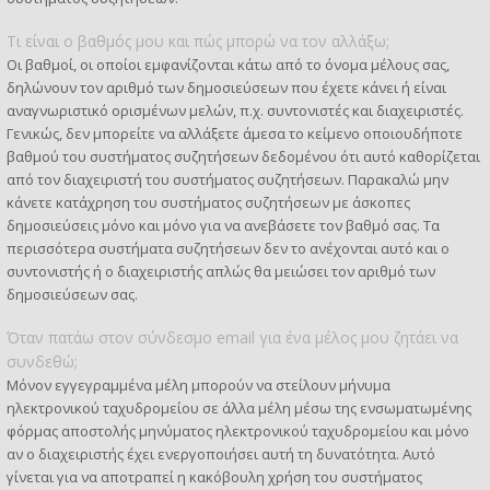
Τι είναι ο βαθμός μου και πώς μπορώ να τον αλλάξω;
Οι βαθμοί, οι οποίοι εμφανίζονται κάτω από το όνομα μέλους σας,
δηλώνουν τον αριθμό των δημοσιεύσεων που έχετε κάνει ή είναι
αναγνωριστικό ορισμένων μελών, π.χ. συντονιστές και διαχειριστές.
Γενικώς, δεν μπορείτε να αλλάξετε άμεσα το κείμενο οποιουδήποτε
βαθμού του συστήματος συζητήσεων δεδομένου ότι αυτό καθορίζεται
από τον διαχειριστή του συστήματος συζητήσεων. Παρακαλώ μην
κάνετε κατάχρηση του συστήματος συζητήσεων με άσκοπες
δημοσιεύσεις μόνο και μόνο για να ανεβάσετε τον βαθμό σας. Τα
περισσότερα συστήματα συζητήσεων δεν το ανέχονται αυτό και ο
συντονιστής ή ο διαχειριστής απλώς θα μειώσει τον αριθμό των
δημοσιεύσεων σας.
Όταν πατάω στον σύνδεσμο email για ένα μέλος μου ζητάει να
συνδεθώ;
Μόνον εγγεγραμμένα μέλη μπορούν να στείλουν μήνυμα
ηλεκτρονικού ταχυδρομείου σε άλλα μέλη μέσω της ενσωματωμένης
φόρμας αποστολής μηνύματος ηλεκτρονικού ταχυδρομείου και μόνο
αν ο διαχειριστής έχει ενεργοποιήσει αυτή τη δυνατότητα. Αυτό
γίνεται για να αποτραπεί η κακόβουλη χρήση του συστήματος