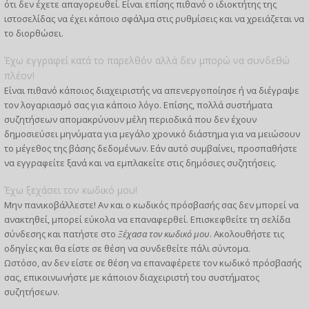
ότι δεν έχετε απαγορευθεί. Είναι επίσης πιθανό ο ιδιοκτήτης της
ιστοσελίδας να έχει κάποιο σφάλμα στις ρυθμίσεις και να χρειάζεται να
το διορθώσει.
Έχω εγγραφεί κατά το παρελθόν αλλά δεν μπορώ να συνδεθώ
πλέον!
Είναι πιθανό κάποιος διαχειριστής να απενεργοποίησε ή να διέγραψε
τον λογαριασμό σας για κάποιο λόγο. Επίσης, πολλά συστήματα
συζητήσεων απομακρύνουν μέλη περιοδικά που δεν έχουν
δημοσιεύσει μηνύματα για μεγάλο χρονικό διάστημα για να μειώσουν
το μέγεθος της βάσης δεδομένων. Εάν αυτό συμβαίνει, προσπαθήστε
να εγγραφείτε ξανά και να εμπλακείτε στις δημόσιες συζητήσεις.
Έχω ξεχάσει τον κωδικό μου!
Μην πανικοβάλλεστε! Αν και ο κωδικός πρόσβασής σας δεν μπορεί να
ανακτηθεί, μπορεί εύκολα να επαναφερθεί. Επισκεφθείτε τη σελίδα
σύνδεσης και πατήστε στο
Ξέχασα τον κωδικό μου
. Ακολουθήστε τις
οδηγίες και θα είστε σε θέση να συνδεθείτε πάλι σύντομα.
Ωστόσο, αν δεν είστε σε θέση να επαναφέρετε τον κωδικό πρόσβασής
σας, επικοινωνήστε με κάποιον διαχειριστή του συστήματος
συζητήσεων.