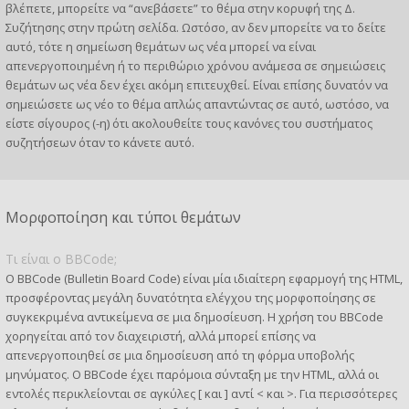
βλέπετε, μπορείτε να “ανεβάσετε” το θέμα στην κορυφή της Δ.
Συζήτησης στην πρώτη σελίδα. Ωστόσο, αν δεν μπορείτε να το δείτε
αυτό, τότε η σημείωση θεμάτων ως νέα μπορεί να είναι
απενεργοποιημένη ή το περιθώριο χρόνου ανάμεσα σε σημειώσεις
θεμάτων ως νέα δεν έχει ακόμη επιτευχθεί. Είναι επίσης δυνατόν να
σημειώσετε ως νέο το θέμα απλώς απαντώντας σε αυτό, ωστόσο, να
είστε σίγουρος (-η) ότι ακολουθείτε τους κανόνες του συστήματος
συζητήσεων όταν το κάνετε αυτό.
Μορφοποίηση και τύποι θεμάτων
Τι είναι ο BBCode;
Ο BBCode (Bulletin Board Code) είναι μία ιδιαίτερη εφαρμογή της HTML,
προσφέροντας μεγάλη δυνατότητα ελέγχου της μορφοποίησης σε
συγκεκριμένα αντικείμενα σε μια δημοσίευση. Η χρήση του BBCode
χορηγείται από τον διαχειριστή, αλλά μπορεί επίσης να
απενεργοποιηθεί σε μια δημοσίευση από τη φόρμα υποβολής
μηνύματος. Ο BBCode έχει παρόμοια σύνταξη με την HTML, αλλά οι
εντολές περικλείονται σε αγκύλες [ και ] αντί < και >. Για περισσότερες