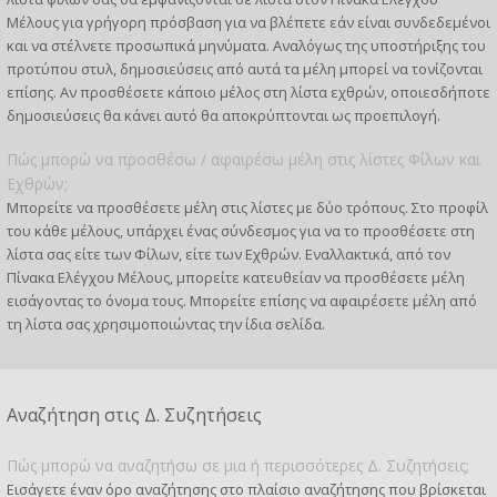
Μέλους για γρήγορη πρόσβαση για να βλέπετε εάν είναι συνδεδεμένοι
και να στέλνετε προσωπικά μηνύματα. Αναλόγως της υποστήριξης του
προτύπου στυλ, δημοσιεύσεις από αυτά τα μέλη μπορεί να τονίζονται
επίσης. Αν προσθέσετε κάποιο μέλος στη λίστα εχθρών, οποιεσδήποτε
δημοσιεύσεις θα κάνει αυτό θα αποκρύπτονται ως προεπιλογή.
Πώς μπορώ να προσθέσω / αφαιρέσω μέλη στις λίστες Φίλων και
Εχθρών;
Μπορείτε να προσθέσετε μέλη στις λίστες με δύο τρόπους. Στο προφίλ
του κάθε μέλους, υπάρχει ένας σύνδεσμος για να το προσθέσετε στη
λίστα σας είτε των Φίλων, είτε των Εχθρών. Εναλλακτικά, από τον
Πίνακα Ελέγχου Μέλους, μπορείτε κατευθείαν να προσθέσετε μέλη
εισάγοντας το όνομα τους. Μπορείτε επίσης να αφαιρέσετε μέλη από
τη λίστα σας χρησιμοποιώντας την ίδια σελίδα.
Αναζήτηση στις Δ. Συζητήσεις
Πώς μπορώ να αναζητήσω σε μια ή περισσότερες Δ. Συζητήσεις;
Εισάγετε έναν όρο αναζήτησης στο πλαίσιο αναζήτησης που βρίσκεται