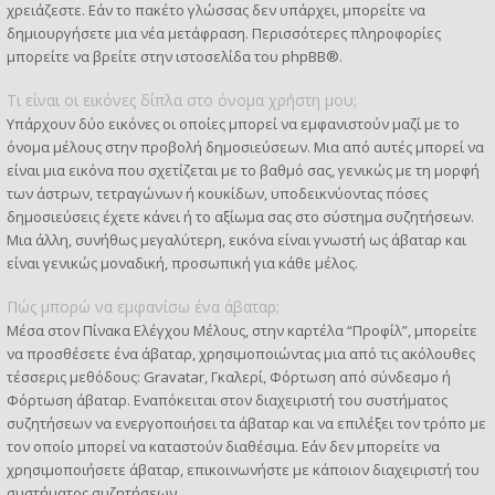
χρειάζεστε. Εάν το πακέτο γλώσσας δεν υπάρχει, μπορείτε να
δημιουργήσετε μια νέα μετάφραση. Περισσότερες πληροφορίες
μπορείτε να βρείτε στην ιστοσελίδα του
phpBB
®.
Τι είναι οι εικόνες δίπλα στο όνομα χρήστη μου;
Υπάρχουν δύο εικόνες οι οποίες μπορεί να εμφανιστούν μαζί με το
όνομα μέλους στην προβολή δημοσιεύσεων. Μια από αυτές μπορεί να
είναι μια εικόνα που σχετίζεται με το βαθμό σας, γενικώς με τη μορφή
των άστρων, τετραγώνων ή κουκίδων, υποδεικνύοντας πόσες
δημοσιεύσεις έχετε κάνει ή το αξίωμα σας στο σύστημα συζητήσεων.
Μια άλλη, συνήθως μεγαλύτερη, εικόνα είναι γνωστή ως άβαταρ και
είναι γενικώς μοναδική, προσωπική για κάθε μέλος.
Πώς μπορώ να εμφανίσω ένα άβαταρ;
Μέσα στον Πίνακα Ελέγχου Μέλους, στην καρτέλα “Προφίλ”, μπορείτε
να προσθέσετε ένα άβαταρ, χρησιμοποιώντας μια από τις ακόλουθες
τέσσερις μεθόδους: Gravatar, Γκαλερί, Φόρτωση από σύνδεσμο ή
Φόρτωση άβαταρ. Εναπόκειται στον διαχειριστή του συστήματος
συζητήσεων να ενεργοποιήσει τα άβαταρ και να επιλέξει τον τρόπο με
τον οποίο μπορεί να καταστούν διαθέσιμα. Εάν δεν μπορείτε να
χρησιμοποιήσετε άβαταρ, επικοινωνήστε με κάποιον διαχειριστή του
συστήματος συζητήσεων.