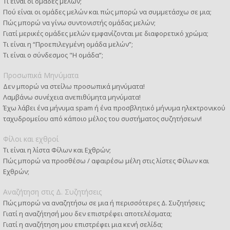
Τι είναι οι ομάδες μελών;
Πού είναι οι ομάδες μελών και πώς μπορώ να συμμετάσχω σε μια;
Πώς μπορώ να γίνω συντονιστής ομάδας μελών;
Γιατί μερικές ομάδες μελών εμφανίζονται με διαφορετικό χρώμα;
Τι είναι η “Προεπιλεγμένη ομάδα μελών”;
Τι είναι ο σύνδεσμος "Η ομάδα”;
Προσωπικά Μηνύματα
Δεν μπορώ να στείλω προσωπικά μηνύματα!
Λαμβάνω συνέχεια ανεπιθύμητα μηνύματα!
Έχω λάβει ένα μήνυμα spam ή ένα προσβλητικό μήνυμα ηλεκτρονικού
ταχυδρομείου από κάποιο μέλος του συστήματος συζητήσεων!
Φίλοι και εχθροί
Τι είναι η λίστα Φίλων και Εχθρών;
Πώς μπορώ να προσθέσω / αφαιρέσω μέλη στις λίστες Φίλων και
Εχθρών;
Αναζήτηση στις Δ. Συζητήσεις
Πώς μπορώ να αναζητήσω σε μια ή περισσότερες Δ. Συζητήσεις;
Γιατί η αναζήτησή μου δεν επιστρέφει αποτελέσματα;
Γιατί η αναζήτηση μου επιστρέφει μια κενή σελίδα;