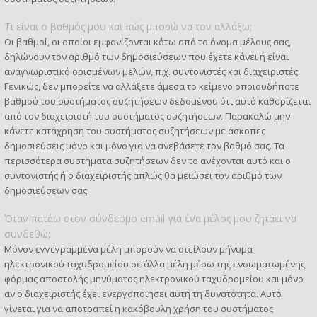
Τι είναι ο βαθμός μου και πώς μπορώ να τον αλλάξω;
Οι βαθμοί, οι οποίοι εμφανίζονται κάτω από το όνομα μέλους σας,
δηλώνουν τον αριθμό των δημοσιεύσεων που έχετε κάνει ή είναι
αναγνωριστικό ορισμένων μελών, π.χ. συντονιστές και διαχειριστές.
Γενικώς, δεν μπορείτε να αλλάξετε άμεσα το κείμενο οποιουδήποτε
βαθμού του συστήματος συζητήσεων δεδομένου ότι αυτό καθορίζεται
από τον διαχειριστή του συστήματος συζητήσεων. Παρακαλώ μην
κάνετε κατάχρηση του συστήματος συζητήσεων με άσκοπες
δημοσιεύσεις μόνο και μόνο για να ανεβάσετε τον βαθμό σας. Τα
περισσότερα συστήματα συζητήσεων δεν το ανέχονται αυτό και ο
συντονιστής ή ο διαχειριστής απλώς θα μειώσει τον αριθμό των
δημοσιεύσεων σας.
Όταν πατάω στον σύνδεσμο email για ένα μέλος μου ζητάει να
συνδεθώ;
Μόνον εγγεγραμμένα μέλη μπορούν να στείλουν μήνυμα
ηλεκτρονικού ταχυδρομείου σε άλλα μέλη μέσω της ενσωματωμένης
φόρμας αποστολής μηνύματος ηλεκτρονικού ταχυδρομείου και μόνο
αν ο διαχειριστής έχει ενεργοποιήσει αυτή τη δυνατότητα. Αυτό
γίνεται για να αποτραπεί η κακόβουλη χρήση του συστήματος