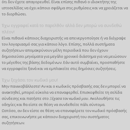
ότι δεν έχετε απαγορευθεί. Είναι επίσης πιθανό ο ιδιοκτήτης της
ιστοσελίδας να έχει κάποιο σφάλμα στις ρυθμίσεις και να χρειάζεται να
το διορθώσει.
Έχω εγγραφεί κατά το παρελθόν αλλά δεν μπορώ να συνδεθώ
πλέον!
Είναι πιθανό κάποιος διαχειριστής να απενεργοποίησε ή να διέγραψε
τον λογαριασμό σας για κάποιο λόγο. Επίσης, πολλά συστήματα
συζητήσεων απομακρύνουν μέλη περιοδικά που δεν έχουν
δημοσιεύσει μηνύματα για μεγάλο χρονικό διάστημα για να μειώσουν
το μέγεθος της βάσης δεδομένων. Εάν αυτό συμβαίνει, προσπαθήστε
να εγγραφείτε ξανά και να εμπλακείτε στις δημόσιες συζητήσεις.
Έχω ξεχάσει τον κωδικό μου!
Μην πανικοβάλλεστε! Αν και ο κωδικός πρόσβασής σας δεν μπορεί να
ανακτηθεί, μπορεί εύκολα να επαναφερθεί. Επισκεφθείτε τη σελίδα
σύνδεσης και πατήστε στο
Ξέχασα τον κωδικό μου
. Ακολουθήστε τις
οδηγίες και θα είστε σε θέση να συνδεθείτε πάλι σύντομα.
Ωστόσο, αν δεν είστε σε θέση να επαναφέρετε τον κωδικό πρόσβασής
σας, επικοινωνήστε με κάποιον διαχειριστή του συστήματος
συζητήσεων.