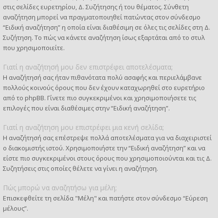
στις σελίδες ευρετηρίου, Δ. Συζήτησης ή του θέματος. Σύνθετη
αναζήτηση μπορεί να πραγματοποιηθεί πατώντας στον σύνδεσμο
“Ειδική αναζήτηση” η οποία είναι διαθέσιμη σε όλες τις σελίδες στη Δ.
Συζήτηση. Το πώς να κάνετε αναζήτηση ίσως εξαρτάται από το στυλ
που χρησιμοποιείτε.
Γιατί η αναζήτησή μου δεν επιστρέφει αποτελέσματα;
Η αναζήτησή σας ήταν πιθανότατα πολύ ασαφής και περιελάμβανε
πολλούς κοινούς όρους που δεν έχουν καταχωρηθεί στο ευρετήριο
από το phpBB. Γίνετε πιο συγκεκριμένοι και χρησιμοποιήσετε τις
επιλογές που είναι διαθέσιμες στην “Ειδική αναζήτηση”.
Γιατί η αναζήτηση μου επιστρέφει μια κενή σελίδα;
Η αναζήτησή σας επέστρεψε πολλά αποτελέσματα για να διαχειριστεί
ο διακομιστής ιστού. Χρησιμοποιήστε την “Ειδική αναζήτηση” και να
είστε πιο συγκεκριμένοι στους όρους που χρησιμοποιούνται και τις Δ.
Συζητήσεις στις οποίες θέλετε να γίνει η αναζήτηση.
Πώς μπορώ να αναζητήσω για μέλη;
Επισκεφθείτε τη σελίδα "Μέλη" και πατήστε στον σύνδεσμο “Εύρεση
μέλους”.