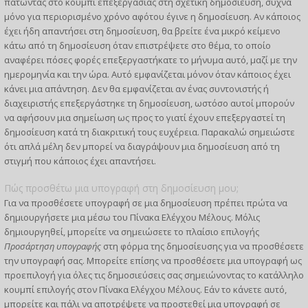
πατώντας στο κουμπί επεξεργασίας στη σχετική δημοσίευση, συχνά
μόνο για περιορισμένο χρόνο αφότου έγινε η δημοσίευση. Αν κάποιος
έχει ήδη απαντήσει στη δημοσίευση, θα βρείτε ένα μικρό κείμενο
κάτω από τη δημοσίευση όταν επιστρέψετε στο θέμα, το οποίο
αναφέρει πόσες φορές επεξεργαστήκατε το μήνυμα αυτό, μαζί με την
ημερομηνία και την ώρα. Αυτό εμφανίζεται μόνον όταν κάποιος έχει
κάνει μια απάντηση. Δεν θα εμφανίζεται αν ένας συντονιστής ή
διαχειριστής επεξεργάστηκε τη δημοσίευση, ωστόσο αυτοί μπορούν
να αφήσουν μια σημείωση ως προς το γιατί έχουν επεξεργαστεί τη
δημοσίευση κατά τη διακριτική τους ευχέρεια. Παρακαλώ σημειώστε
ότι απλά μέλη δεν μπορεί να διαγράψουν μια δημοσίευση από τη
στιγμή που κάποιος έχει απαντήσει.
Πώς προσθέτω μια υπογραφή στη δημοσίευση μου;
Για να προσθέσετε υπογραφή σε μια δημοσίευση πρέπει πρώτα να
δημιουργήσετε μια μέσω του Πίνακα Ελέγχου Μέλους. Μόλις
δημιουργηθεί, μπορείτε να σημειώσετε το πλαίσιο επιλογής
Προσάρτηση υπογραφής
στη φόρμα της δημοσίευσης για να προσθέσετε
την υπογραφή σας. Μπορείτε επίσης να προσθέσετε μια υπογραφή ως
προεπιλογή για όλες τις δημοσιεύσεις σας σημειώνοντας το κατάλληλο
κουμπί επιλογής στον Πίνακα Ελέγχου Μέλους. Εάν το κάνετε αυτό,
μπορείτε και πάλι να αποτρέψετε να προστεθεί μια υπογραφή σε