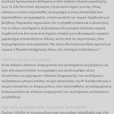
συλλογή προσωπικών δεδομένων από ανήλικο ηλικίας μικρότερης
των 13. Εάν δεν είστε σίγουρος (-η) αν αυτό ισχύει για σας, όπως
κάποιος ο οποίος προσπαθεί να εγγραφεί ή στην ιστοσελίδα που
προσπαθείτε να εγγραφείτε, επικοινωνήστε με νομικό σύμβουλο για
βοήθεια. Παρακαλώ σημειώστε ότι το phpBB Limited και ο ιδιοκτήτης
του εν λόγω συστήματος συζητήσεων δεν μπορεί να δώσει νομική
συμβουλή και δεν είναι ένα σημείο επαφής για ενδοιασμούς νομικού
χαρακτήρα οποιουδήποτε είδους, εκτός από τις περιπτώσεις που
περιγράφονται στην ερώτηση “Με ποιόν θα επικοινωνήσω σχετικά με
νομικά ή θέματα κατάχρησης πάνω στο σύστημα συζητήσεων;”.
Γιατί δεν μπορώ να εγγραφώ;
Είναι πιθανόν κάποιος διαχειριστής του συστήματος συζητήσεων να
έχει απενεργοποιήσει τις εγγραφές για να αποτρέψει νέους
επισκέπτες να εγγραφούν. Κάποιος διαχειριστής του συστήματος
συζητήσεων μπορεί επίσης να έχει αποκλείσει την IP διεύθυνσή σας ή
να μην επιτρέπει το όνομα μέλους που προσπαθείτε να καταχωρίσετε.
Επικοινωνήστε με κάποιον διαχειριστή του συστήματος συζητήσεων
για βοήθεια.
Έχω κάνει εγγραφή, αλλά δεν μπορώ να συνδεθώ!
Πρώτα, ελέγξτε το όνομα μέλους και τον κωδικό πρόσβασής σας. Εάν