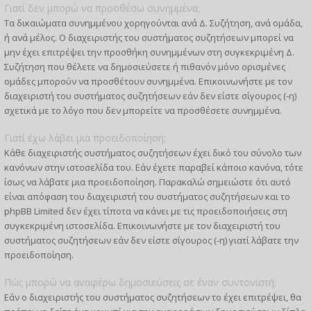
Γιατί δεν μπορώ να προσθέσω συνημμένα;
Τα δικαιώματα συνημμένου χορηγούνται ανά Δ. Συζήτηση, ανά ομάδα,
ή ανά μέλος. Ο διαχειριστής του συστήματος συζητήσεων μπορεί να
μην έχει επιτρέψει την προσθήκη συνημμένων στη συγκεκριμένη Δ.
Συζήτηση που θέλετε να δημοσιεύσετε ή πιθανόν μόνο ορισμένες
ομάδες μπορούν να προσθέτουν συνημμένα. Επικοινωνήστε με τον
διαχειριστή του συστήματος συζητήσεων εάν δεν είστε σίγουρος (-η)
σχετικά με το λόγο που δεν μπορείτε να προσθέσετε συνημμένα.
Γιατί έχω λάβει μια προειδοποίηση;
Κάθε διαχειριστής συστήματος συζητήσεων έχει δικό του σύνολο των
κανόνων στην ιστοσελίδα του. Εάν έχετε παραβεί κάποιο κανόνα, τότε
ίσως να λάβατε μια προειδοποίηση. Παρακαλώ σημειώστε ότι αυτό
είναι απόφαση του διαχειριστή του συστήματος συζητήσεων και το
phpBB Limited δεν έχει τίποτα να κάνει με τις προειδοποιήσεις στη
συγκεκριμένη ιστοσελίδα. Επικοινωνήστε με τον διαχειριστή του
συστήματος συζητήσεων εάν δεν είστε σίγουρος (-η) γιατί λάβατε την
προειδοποίηση.
Πώς μπορώ να αναφέρω δημοσιεύσεις σε έναν συντονιστή;
Εάν ο διαχειριστής του συστήματος συζητήσεων το έχει επιτρέψει, θα