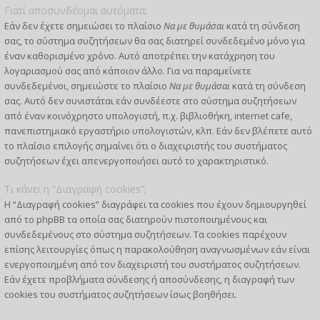
Γιατί αποσυνδέομαι αυτόματα;
Εάν δεν έχετε σημειώσει το πλαίσιο
Να με θυμάσαι
κατά τη σύνδεση
σας, το σύστημα συζητήσεων θα σας διατηρεί συνδεδεμένο μόνο για
έναν καθορισμένο χρόνο. Αυτό αποτρέπει την κατάχρηση του
λογαριασμού σας από κάποιον άλλο. Για να παραμείνετε
συνδεδεμένοι, σημειώστε το πλαίσιο
Να με θυμάσαι
κατά τη σύνδεση
σας. Αυτό δεν συνιστάται εάν συνδέεστε στο σύστημα συζητήσεων
από έναν κοινόχρηστο υπολογιστή, π.χ. βιβλιοθήκη, internet cafe,
πανεπιστημιακό εργαστήριο υπολογιστών, κλπ. Εάν δεν βλέπετε αυτό
το πλαίσιο επιλογής σημαίνει ότι ο διαχειριστής του συστήματος
συζητήσεων έχει απενεργοποιήσει αυτό το χαρακτηριστικό.
Τι κάνει η “Διαγραφή cookies”;
Η “Διαγραφή cookies” διαγράφει τα cookies που έχουν δημιουργηθεί
από το phpBB τα οποία σας διατηρούν πιστοποιημένους και
συνδεδεμένους στο σύστημα συζητήσεων. Τα cookies παρέχουν
επίσης λειτουργίες όπως η παρακολούθηση αναγνωσμένων εάν είναι
ενεργοποιημένη από τον διαχειριστή του συστήματος συζητήσεων.
Εάν έχετε προβλήματα σύνδεσης ή αποσύνδεσης, η διαγραφή των
cookies του συστήματος συζητήσεων ίσως βοηθήσει.