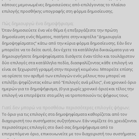
κάποιες μεμονωμένες δημοσιεύσεις από-επιλέγοντας το πλαίσιο
επιλογής προσθήκης υπογραφής στη φόρμα δημοσίευσης.
Πώς δημιουργώ ένα δημοψήφισμα;
Όταν δημοσιεύετε ένα νέο θέμα ή επεξεργάζεστε την πρώτη
δημοσίευση ενός θέματος, πατήστε στην καρτέλα “Δημιουργία
δημοψηφίσματος” κάτω από την κύρια φόρμα δημοσίευσης. Εάν δεν
μπορείτε να το δείτε αυτό, δεν έχετε τα κατάλληλα δικαιώματα για να
δημιουργήσετε δημοψηφίσματα. Εισάγετε έναν τίτλο και τουλάχιστον
δύο επιλογές στα κατάλληλα πεδία, διασφαλίζοντας κάθε επιλογή να
είναι σε ξεχωριστή γραμμή στην περιοχή κειμένου. Μπορείτε επίσης
να ορίσετε τον αριθμό των επιλογών ενός μέλους που μπορεί να
επιλέξει ψηφίζοντας κάτω από “Επιλογές ανά μέλος”, ένα χρονικό όριο
ημερών για το δημοψήφισμα, (0 για χωρίς χρονικό όριο) και τέλος την
επιλογή να επιτρέψετε στα μέλη να τροποποιούν τις ψήφους τους.
Γιατί δεν μπορώ να προσθέσω περισσότερες επιλογές ψήφων;
Το όριο για τις επιλογές στα δημοψηφίσματα καθορίζεται από τον
διαχειριστή του συστήματος συζητήσεων. Εάν νομίζετε ότι χρειάζονται
περισσότερες επιλογές στο δικό σας δημοψήφισμα από το
επιτρεπόμενο όριο, επικοινωνείτε με τον διαχειριστή του συστήματος