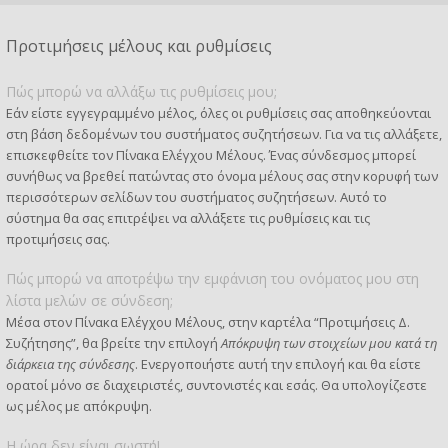
Προτιμήσεις μέλους και ρυθμίσεις
Πώς μπορώ να αλλάξω τις ρυθμίσεις μου;
Εάν είστε εγγεγραμμένο μέλος, όλες οι ρυθμίσεις σας αποθηκεύονται
στη βάση δεδομένων του συστήματος συζητήσεων. Για να τις αλλάξετε,
επισκεφθείτε τον Πίνακα Ελέγχου Μέλους. Ένας σύνδεσμος μπορεί
συνήθως να βρεθεί πατώντας στο όνομα μέλους σας στην κορυφή των
περισσότερων σελίδων του συστήματος συζητήσεων. Αυτό το
σύστημα θα σας επιτρέψει να αλλάξετε τις ρυθμίσεις και τις
προτιμήσεις σας.
Πώς μπορώ να αποτρέψω την εμφάνιση του ονόματος μου στη
λίστα μελών σε σύνδεση;
Μέσα στον Πίνακα Ελέγχου Μέλους, στην καρτέλα “Προτιμήσεις Δ.
Συζήτησης”, θα βρείτε την επιλογή
Απόκρυψη των στοιχείων μου κατά τη
διάρκεια της σύνδεσης
. Ενεργοποιήστε αυτή την επιλογή και θα είστε
ορατοί μόνο σε διαχειριστές, συντονιστές και εσάς. Θα υπολογίζεστε
ως μέλος με απόκρυψη.
Η ώρα δεν είναι σωστή!