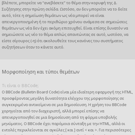
βλέπετε, μπορείτε να “ανεβάσετε” το θέμα στην κορυφή της Δ.
Συζήτησης στην πρώτη σελίδα. Ωστόσο, αν δεν μπορείτε να το δείτε
αυτό, τότε η σημείωση θεμάτων ως νέα μπορεί να είναι
απενεργοποιημένη ή το περιθώριο χρόνου ανάμεσα σε σημειώσεις
θεμάτων ως νέα δεν έχει ακόμη επιτευχθεί. Είναι επίσης δυνατόν να
σημειώσετε ως νέο το θέμα απλώς απαντώντας σε αυτό, ωστόσο, να
είστε σίγουρος (-η) ότι ακολουθείτε τους κανόνες του συστήματος
συζητήσεων όταν το κάνετε αυτό.
Μορφοποίηση και τύποι θεμάτων
Τι είναι ο BBCode;
Ο BBCode (Bulletin Board Code) είναι μία ιδιαίτερη εφαρμογή της HTML,
προσφέροντας μεγάλη δυνατότητα ελέγχου της μορφοποίησης σε
συγκεκριμένα αντικείμενα σε μια δημοσίευση. Η χρήση του BBCode
χορηγείται από τον διαχειριστή, αλλά μπορεί επίσης να
απενεργοποιηθεί σε μια δημοσίευση από τη φόρμα υποβολής
μηνύματος. Ο BBCode έχει παρόμοια σύνταξη με την HTML, αλλά οι
εντολές περικλείονται σε αγκύλες [ και ] αντί < και >. Για περισσότερες