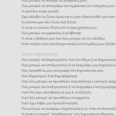
Πώς μπορώ να αλλάξω τις ρυθμίσεις μου;
Πώς μπορώ να αποτρέψω την εμφάνιση του ονόματος μου σ
Η ώρα δεν είναι σωστή!
Έχω αλλάξει τη ζώνη ώρας και η ώρα εξακολουθεί να είναι
Η γλώσσα μου δεν είναι στη λίστα!
Τι είναι οι εικόνες δίπλα στο όνομα χρήστη μου;
Πώς μπορώ να εμφανίσω ένα άβαταρ;
Τι είναι ο βαθμός μου και πώς μπορώ να τον αλλάξω;
Όταν πατάω στον σύνδεσμο email για ένα μέλος μου ζητάει
Θέματα δημοσίευσης
Πώς μπορώ να δημιουργήσω ένα νέο θέμα ή να δημοσιεύσ
Πώς μπορώ να επεξεργαστώ ή να διαγράψω μια δημοσίευσ
Πώς προσθέτω μια υπογραφή στη δημοσίευση μου;
Πώς δημιουργώ ένα δημοψήφισμα;
Γιατί δεν μπορώ να προσθέσω περισσότερες επιλογές ψήφ
Πώς μπορώ να επεξεργαστώ ή να διαγράψω ένα δημοψήφι
Γιατί δεν έχω πρόσβαση σε μια Δ. Συζήτηση;
Γιατί δεν μπορώ να προσθέσω συνημμένα;
Γιατί έχω λάβει μια προειδοποίηση;
Πώς μπορώ να αναφέρω δημοσιεύσεις σε έναν συντονιστή;
Τι είναι το κουμπί “Αποθήκευση” στη δημοσίευση θέματος;