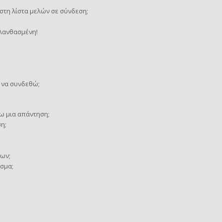
τη λίστα μελών σε σύνδεση;
 λανθασμένη!
 να συνδεθώ;
ω μια απάντηση;
η;
ων;
σμα;