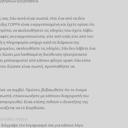
ζητήσεων για βοήθεια.
σας. Εάν αυτά είναι σωστά, τότε ένα από τα δύο
ξης COPPA είναι ενεργοποιημένη και έχετε ορίσει ότι
πρέπει να ακολουθήσετε τις οδηγίες που έχετε λάβει.
φές να ενεργοποιούνται, είτε από εσάς είτε από τον
ή η πληροφορία υπήρχε κατά τη διάρκεια της
ρομείου, ακολουθήστε τις οδηγίες. Εάν δεν λάβετε ένα
ε δώσει μια λανθασμένη διεύθυνση ηλεκτρονικού
ι μπλοκαριστεί από κάποιο φίλτρο spam. Εάν είστε
υ που δώσατε είναι σωστή, προσπαθήστε να
σε να συμβεί. Πρώτον, βεβαιωθείτε ότι το όνομα
 σωστά, επικοινωνήστε με κάποιον διαχειριστή του
παγορευθεί. Είναι επίσης πιθανό ο ιδιοκτήτης της
ρειάζεται να το διορθώσει.
υνδεθώ πλέον!
 διέγραψε τον λογαριασμό σας για κάποιο λόγο.