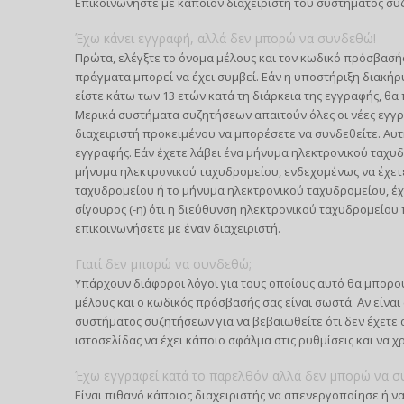
Επικοινωνήστε με κάποιον διαχειριστή του συστήματος συ
Έχω κάνει εγγραφή, αλλά δεν μπορώ να συνδεθώ!
Πρώτα, ελέγξτε το όνομα μέλους και τον κωδικό πρόσβασής 
πράγματα μπορεί να έχει συμβεί. Εάν η υποστήριξη διακήρυ
είστε κάτω των 13 ετών κατά τη διάρκεια της εγγραφής, θα 
Μερικά συστήματα συζητήσεων απαιτούν όλες οι νέες εγγρα
διαχειριστή προκειμένου να μπορέσετε να συνδεθείτε. Αυτ
εγγραφής. Εάν έχετε λάβει ένα μήνυμα ηλεκτρονικού ταχυδ
μήνυμα ηλεκτρονικού ταχυδρομείου, ενδεχομένως να έχετ
ταχυδρομείου ή το μήνυμα ηλεκτρονικού ταχυδρομείου, έχε
σίγουρος (-η) ότι η διεύθυνση ηλεκτρονικού ταχυδρομείο
επικοινωνήσετε με έναν διαχειριστή.
Γιατί δεν μπορώ να συνδεθώ;
Υπάρχουν διάφοροι λόγοι για τους οποίους αυτό θα μπορού
μέλους και ο κωδικός πρόσβασής σας είναι σωστά. Αν είναι
συστήματος συζητήσεων για να βεβαιωθείτε ότι δεν έχετε α
ιστοσελίδας να έχει κάποιο σφάλμα στις ρυθμίσεις και να χ
Έχω εγγραφεί κατά το παρελθόν αλλά δεν μπορώ να σ
Είναι πιθανό κάποιος διαχειριστής να απενεργοποίησε ή να