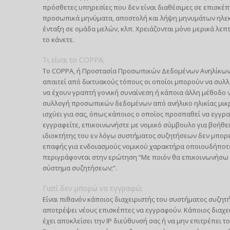
πρόσθετες υπηρεσίες που δεν είναι διαθέσιμες σε επισκέπ
προσωπικά μηνύματα, αποστολή και λήψη μηνυμάτων ηλεκτ
ένταξη σε ομάδα μελών, κλπ. Χρειάζονται μόνο μερικά λεπ
το κάνετε.
Τι είναι το COPPA;
Το COPPA, ή Προστασία Προσωπικών Δεδομένων Ανηλίκων στ
απαιτεί από δικτυακούς τόπους οι οποίοι μπορούν να συλ
να έχουν γραπτή γονική συναίνεση ή κάποια άλλη μέθοδο 
συλλογή προσωπικών δεδομένων από ανήλικο ηλικίας μικρότ
ισχύει για σας, όπως κάποιος ο οποίος προσπαθεί να εγγρ
εγγραφείτε, επικοινωνήστε με νομικό σύμβουλο για βοήθει
ιδιοκτήτης του εν λόγω συστήματος συζητήσεων δεν μπορεί
επαφής για ενδοιασμούς νομικού χαρακτήρα οποιουδήποτε 
περιγράφονται στην ερώτηση “Με ποιόν θα επικοινωνήσω 
σύστημα συζητήσεων;”.
Γιατί δεν μπορώ να εγγραφώ;
Είναι πιθανόν κάποιος διαχειριστής του συστήματος συζητ
αποτρέψει νέους επισκέπτες να εγγραφούν. Κάποιος διαχε
έχει αποκλείσει την IP διεύθυνσή σας ή να μην επιτρέπει 