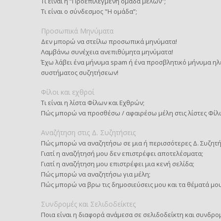
Τι είναι η “Προεπιλεγμένη ομάδα μελών”;
Τι είναι ο σύνδεσμος "Η ομάδα”;
Προσωπικά Μηνύματα
Δεν μπορώ να στείλω προσωπικά μηνύματα!
Λαμβάνω συνέχεια ανεπιθύμητα μηνύματα!
Έχω λάβει ένα μήνυμα spam ή ένα προσβλητικό μήνυμα ηλ
συστήματος συζητήσεων!
Φίλοι και εχθροί
Τι είναι η λίστα Φίλων και Εχθρών;
Πώς μπορώ να προσθέσω / αφαιρέσω μέλη στις λίστες Φίλ
Αναζήτηση στις Δ. Συζητήσεις
Πώς μπορώ να αναζητήσω σε μια ή περισσότερες Δ. Συζητή
Γιατί η αναζήτησή μου δεν επιστρέφει αποτελέσματα;
Γιατί η αναζήτηση μου επιστρέφει μια κενή σελίδα;
Πώς μπορώ να αναζητήσω για μέλη;
Πώς μπορώ να βρω τις δημοσιεύσεις μου και τα θέματά μου
Συνδρομές και Σελιδοδείκτες
Ποια είναι η διαφορά ανάμεσα σε σελιδοδείκτη και συνδρο