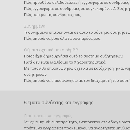
Πώς προσθέτω σελιδοδείκτες ή εγγράφομαι σε συνδρομές 
Πώς εγγράφομαι σε συνδρομές σε συγκεκριμένες Δ. Συζητή
Πώς αφαιρώ τις συνδρομές μου;
Συνημμένα
Τι συνημμένα επιτρέπονται σε αυτό το σύστημα συζητήσεω
Πώς μπορώ να βρω όλα τα συνημμένα μου;
Θέματα σχετικά με το phpBB
Ποιος έχει δημιουργήσει αυτό το σύστημα συζητήσεων;
Γιατί δεν είναι διαθέσιμο το Χ χαρακτηριστικό;
Με ποιον θα επικοινωνήσω σχετικά με κατάχρηση ή/και νομ
συζητήσεων;
Πώς μπορώ να επικοινωνήσω με τον διαχειριστή του συστ
Θέματα σύνδεσης και εγγραφής
Γιατί πρέπει να εγγραφώ;
Ίσως να μην είναι απαραίτητο, εναπόκειται στον διαχειρι
πρέπει να εγγραφείτε προκειμένου να αναρτήσετε μηνύμα