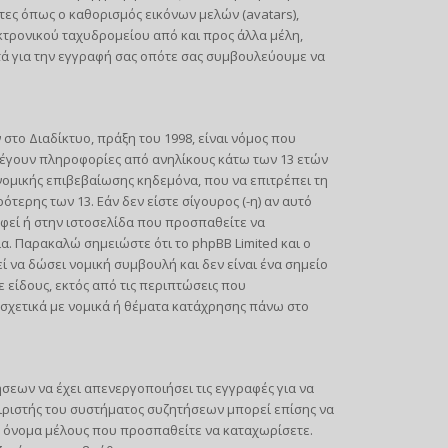
τες όπως ο καθορισμός εικόνων μελών (avatars),
ρονικού ταχυδρομείου από και προς άλλα μέλη,
τά για την εγγραφή σας οπότε σας συμβουλεύουμε να
ο Διαδίκτυο, πράξη του 1998, είναι νόμος που
λέγουν πληροφορίες από ανηλίκους κάτω των 13 ετών
νομικής επιβεβαίωσης κηδεμόνα, που να επιτρέπει τη
ερης των 13. Εάν δεν είστε σίγουρος (-η) αν αυτό
αφεί ή στην ιστοσελίδα που προσπαθείτε να
α. Παρακαλώ σημειώστε ότι το phpBB Limited και ο
 να δώσει νομική συμβουλή και δεν είναι ένα σημείο
είδους, εκτός από τις περιπτώσεις που
σχετικά με νομικά ή θέματα κατάχρησης πάνω στο
ήσεων να έχει απενεργοποιήσει τις εγγραφές για να
ιριστής του συστήματος συζητήσεων μπορεί επίσης να
το όνομα μέλους που προσπαθείτε να καταχωρίσετε.