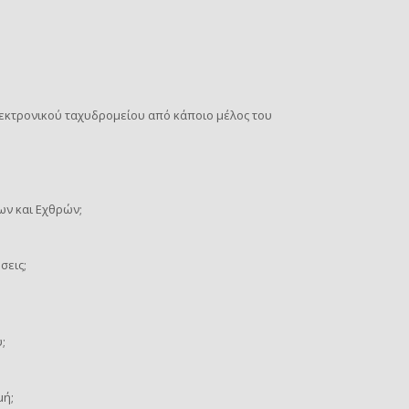
εκτρονικού ταχυδρομείου από κάποιο μέλος του
ων και Εχθρών;
σεις;
;
μή;