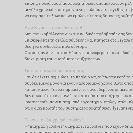
Επίσης, πολλά συστήματα συζητήσεων απομακρύνουν μέλη 
μεγάλο χρονικό διάστημα για να μειώσουν το μέγεθος της
να εγγραφείτε ξανά και να εμπλακείτε στις δημόσιες συζητή
Έχω ξεχάσει τον κωδικό μου!
Μην πανικοβάλλεστε! Αν και ο κωδικός πρόσβασής σας δεν 
Επισκεφθείτε τη σελίδα σύνδεσης και πατήστε στο
Ξέχασα τ
θέση να συνδεθείτε πάλι σύντομα.
Ωστόσο, αν δεν είστε σε θέση να επαναφέρετε τον κωδικό
διαχειριστή του συστήματος συζητήσεων.
Γιατί αποσυνδέομαι αυτόματα;
Εάν δεν έχετε σημειώσει το πλαίσιο
Να με θυμάσαι
κατά τη 
συνδεδεμένο μόνο για έναν καθορισμένο χρόνο. Αυτό απο
κάποιον άλλο. Για να παραμείνετε συνδεδεμένοι, σημειώστ
δεν συνιστάται εάν συνδέεστε στο σύστημα συζητήσεων από
internet cafe, πανεπιστημιακό εργαστήριο υπολογιστών, κλ
ότι ο διαχειριστής του συστήματος συζητήσεων έχει απενε
Τι κάνει η “Διαγραφή cookies”;
Η “Διαγραφή cookies” διαγράφει τα cookies που έχουν δημ
πιστοποιημένους και συνδεδεμένους στο σύστημα συζητήσε