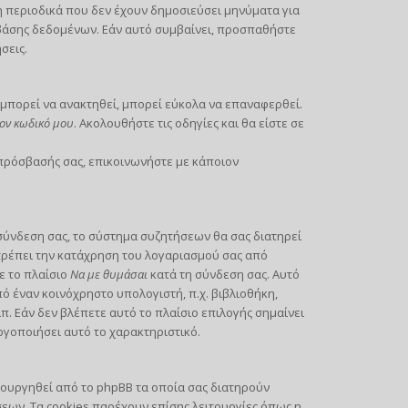
περιοδικά που δεν έχουν δημοσιεύσει μηνύματα για
 βάσης δεδομένων. Εάν αυτό συμβαίνει, προσπαθήστε
σεις.
μπορεί να ανακτηθεί, μπορεί εύκολα να επαναφερθεί.
ον κωδικό μου
. Ακολουθήστε τις οδηγίες και θα είστε σε
 πρόσβασής σας, επικοινωνήστε με κάποιον
σύνδεση σας, το σύστημα συζητήσεων θα σας διατηρεί
τρέπει την κατάχρηση του λογαριασμού σας από
ε το πλαίσιο
Να με θυμάσαι
κατά τη σύνδεση σας. Αυτό
 έναν κοινόχρηστο υπολογιστή, π.χ. βιβλιοθήκη,
π. Εάν δεν βλέπετε αυτό το πλαίσιο επιλογής σημαίνει
ργοποιήσει αυτό το χαρακτηριστικό.
ιουργηθεί από το phpBB τα οποία σας διατηρούν
ων. Τα cookies παρέχουν επίσης λειτουργίες όπως η