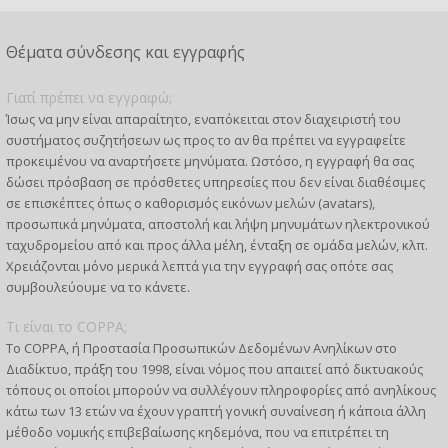
Θέματα σύνδεσης και εγγραφής
Γιατί πρέπει να εγγραφώ;
Ίσως να μην είναι απαραίτητο, εναπόκειται στον διαχειριστή του
συστήματος συζητήσεων ως προς το αν θα πρέπει να εγγραφείτε
προκειμένου να αναρτήσετε μηνύματα. Ωστόσο, η εγγραφή θα σας
δώσει πρόσβαση σε πρόσθετες υπηρεσίες που δεν είναι διαθέσιμες
σε επισκέπτες όπως ο καθορισμός εικόνων μελών (avatars),
προσωπικά μηνύματα, αποστολή και λήψη μηνυμάτων ηλεκτρονικού
ταχυδρομείου από και προς άλλα μέλη, ένταξη σε ομάδα μελών, κλπ.
Χρειάζονται μόνο μερικά λεπτά για την εγγραφή σας οπότε σας
συμβουλεύουμε να το κάνετε.
Τι είναι το COPPA;
Το COPPA, ή Προστασία Προσωπικών Δεδομένων Ανηλίκων στο
Διαδίκτυο, πράξη του 1998, είναι νόμος που απαιτεί από δικτυακούς
τόπους οι οποίοι μπορούν να συλλέγουν πληροφορίες από ανηλίκους
κάτω των 13 ετών να έχουν γραπτή γονική συναίνεση ή κάποια άλλη
μέθοδο νομικής επιβεβαίωσης κηδεμόνα, που να επιτρέπει τη