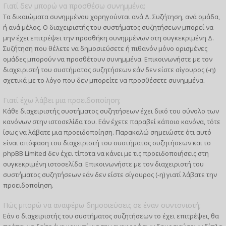
Γιατί δεν μπορώ να προσθέσω συνημμένα;
Τα δικαιώματα συνημμένου χορηγούνται ανά Δ. Συζήτηση, ανά ομάδα,
ή ανά μέλος. Ο διαχειριστής του συστήματος συζητήσεων μπορεί να
μην έχει επιτρέψει την προσθήκη συνημμένων στη συγκεκριμένη Δ.
Συζήτηση που θέλετε να δημοσιεύσετε ή πιθανόν μόνο ορισμένες
ομάδες μπορούν να προσθέτουν συνημμένα. Επικοινωνήστε με τον
διαχειριστή του συστήματος συζητήσεων εάν δεν είστε σίγουρος (-η)
σχετικά με το λόγο που δεν μπορείτε να προσθέσετε συνημμένα.
Γιατί έχω λάβει μια προειδοποίηση;
Κάθε διαχειριστής συστήματος συζητήσεων έχει δικό του σύνολο των
κανόνων στην ιστοσελίδα του. Εάν έχετε παραβεί κάποιο κανόνα, τότε
ίσως να λάβατε μια προειδοποίηση. Παρακαλώ σημειώστε ότι αυτό
είναι απόφαση του διαχειριστή του συστήματος συζητήσεων και το
phpBB Limited δεν έχει τίποτα να κάνει με τις προειδοποιήσεις στη
συγκεκριμένη ιστοσελίδα. Επικοινωνήστε με τον διαχειριστή του
συστήματος συζητήσεων εάν δεν είστε σίγουρος (-η) γιατί λάβατε την
προειδοποίηση.
Πώς μπορώ να αναφέρω δημοσιεύσεις σε έναν συντονιστή;
Εάν ο διαχειριστής του συστήματος συζητήσεων το έχει επιτρέψει, θα