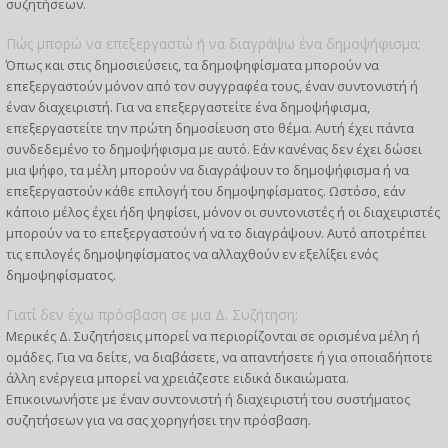
συζητήσεων.
Πώς μπορώ να επεξεργαστώ ή να διαγράψω ένα δημοψήφισμα;
Όπως και στις δημοσιεύσεις, τα δημοψηφίσματα μπορούν να
επεξεργαστούν μόνον από τον συγγραφέα τους, έναν συντονιστή ή
έναν διαχειριστή. Για να επεξεργαστείτε ένα δημοψήφισμα,
επεξεργαστείτε την πρώτη δημοσίευση στο θέμα. Αυτή έχει πάντα
συνδεδεμένο το δημοψήφισμα με αυτό. Εάν κανένας δεν έχει δώσει
μια ψήφο, τα μέλη μπορούν να διαγράψουν το δημοψήφισμα ή να
επεξεργαστούν κάθε επιλογή του δημοψηφίσματος. Ωστόσο, εάν
κάποιο μέλος έχει ήδη ψηφίσει, μόνον οι συντονιστές ή οι διαχειριστές
μπορούν να το επεξεργαστούν ή να το διαγράψουν. Αυτό αποτρέπει
τις επιλογές δημοψηφίσματος να αλλαχθούν εν εξελίξει ενός
δημοψηφίσματος.
Γιατί δεν έχω πρόσβαση σε μια Δ. Συζήτηση;
Μερικές Δ. Συζητήσεις μπορεί να περιορίζονται σε ορισμένα μέλη ή
ομάδες. Για να δείτε, να διαβάσετε, να απαντήσετε ή για οποιαδήποτε
άλλη ενέργεια μπορεί να χρειάζεστε ειδικά δικαιώματα.
Επικοινωνήστε με έναν συντονιστή ή διαχειριστή του συστήματος
συζητήσεων για να σας χορηγήσει την πρόσβαση.