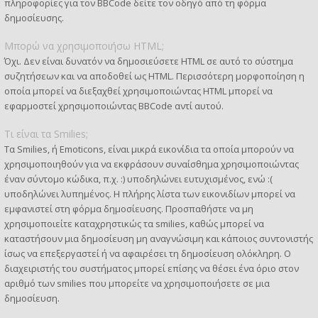
πληροφορίες για τον BBCode δείτε τον οδηγό από τη φόρμα
δημοσίευσης.
Μπορώ να χρησιμοποιήσω HTML;
Όχι. Δεν είναι δυνατόν να δημοσιεύσετε HTML σε αυτό το σύστημα
συζητήσεων και να αποδοθεί ως HTML. Περισσότερη μορφοποίηση η
οποία μπορεί να διεξαχθεί χρησιμοποιώντας HTML μπορεί να
εφαρμοστεί χρησιμοποιώντας BBCode αντί αυτού.
Τι είναι τα Smilies;
Τα Smilies, ή Emoticons, είναι μικρά εικονίδια τα οποία μπορούν να
χρησιμοποιηθούν για να εκφράσουν συναίσθημα χρησιμοποιώντας
έναν σύντομο κώδικα, π.χ. :) υποδηλώνει ευτυχισμένος, ενώ :(
υποδηλώνει λυπημένος. Η πλήρης λίστα των εικονιδίων μπορεί να
εμφανιστεί στη φόρμα δημοσίευσης. Προσπαθήστε να μη
χρησιμοποιείτε καταχρηστικώς τα smilies, καθώς μπορεί να
καταστήσουν μια δημοσίευση μη αναγνώσιμη και κάποιος συντονιστής
ίσως να επεξεργαστεί ή να αφαιρέσει τη δημοσίευση ολόκληρη. Ο
διαχειριστής του συστήματος μπορεί επίσης να θέσει ένα όριο στον
αριθμό των smilies που μπορείτε να χρησιμοποιήσετε σε μια
δημοσίευση.