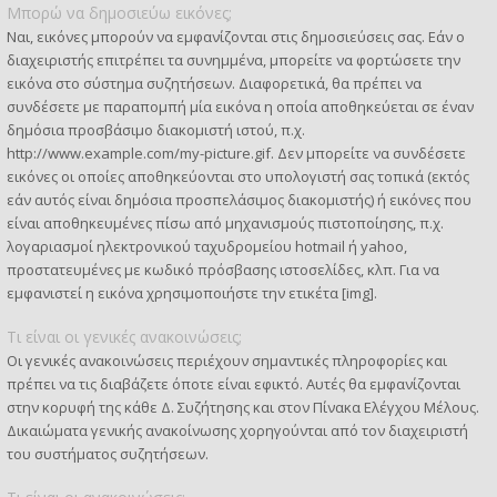
Μπορώ να δημοσιεύω εικόνες;
Ναι, εικόνες μπορούν να εμφανίζονται στις δημοσιεύσεις σας. Εάν ο
διαχειριστής επιτρέπει τα συνημμένα, μπορείτε να φορτώσετε την
εικόνα στο σύστημα συζητήσεων. Διαφορετικά, θα πρέπει να
συνδέσετε με παραπομπή μία εικόνα η οποία αποθηκεύεται σε έναν
δημόσια προσβάσιμο διακομιστή ιστού, π.χ.
http://www.example.com/my-picture.gif. Δεν μπορείτε να συνδέσετε
εικόνες οι οποίες αποθηκεύονται στο υπολογιστή σας τοπικά (εκτός
εάν αυτός είναι δημόσια προσπελάσιμος διακομιστής) ή εικόνες που
είναι αποθηκευμένες πίσω από μηχανισμούς πιστοποίησης, π.χ.
λογαριασμοί ηλεκτρονικού ταχυδρομείου hotmail ή yahoo,
προστατευμένες με κωδικό πρόσβασης ιστοσελίδες, κλπ. Για να
εμφανιστεί η εικόνα χρησιμοποιήστε την ετικέτα [img].
Τι είναι οι γενικές ανακοινώσεις;
Οι γενικές ανακοινώσεις περιέχουν σημαντικές πληροφορίες και
πρέπει να τις διαβάζετε όποτε είναι εφικτό. Αυτές θα εμφανίζονται
στην κορυφή της κάθε Δ. Συζήτησης και στον Πίνακα Ελέγχου Μέλους.
Δικαιώματα γενικής ανακοίνωσης χορηγούνται από τον διαχειριστή
του συστήματος συζητήσεων.