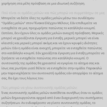
χορήγηση στα μέλη πρόσβαση σε μια ιδιωτική συζήτηση.
Πού είναι οι ομάδες μελών και πώς μπορώ να συμμετάσχω σε μια;
Μπορείτε να δείτε όλες τις ομάδες μελών μέσω του συνδέσμου
“Ομάδες μελών” στον Πίνακα Ελέγχου Μέλους. Εάν επιθυμείτε να
ενταχθείτε σε μια, προχωρήστε πατώντας το κατάλληλο κουμπί.
Ωστόσο, δεν έχουν όλες οι ομάδες μελών ανοιχτή πρόσβαση. Μερικές
μπορεί να χρειάζονται έγκριση για ένταξη, μερικές μπορεί να είναι
κλειστές και μερικές μπορεί ακόμη και να έχουν κρυφές ιδιότητες
μελών. Εάν η ομάδα είναι ανοιχτή, μπορείτε να ενταχθείτε πατώντας
στο κατάλληλο κουμπί. Εάν χρειάζεται έγκριση για ένταξη μπορείτε να
ζητήσετε να ενταχθείτε πατώντας στο κατάλληλο κουμπί. Ο
συντονιστής της ομάδας θα χρειαστεί να εγκρίνει το αίτημα σας και
ίσως σας ρωτήσει γιατί θέλετε να ενταχθείτε στην ομάδα. Παρακαλώ
μην παρενοχλήσετε τον συντονιστή ομάδας εάν απορρίψει το αίτημα
σας, θα έχει τους λόγους του.
Πώς μπορώ να γίνω συντονιστής ομάδας μελών;
Ένας συντονιστής ομάδας μελών ανατίθεται συνήθως όταν οι ομάδες
μελών δημιουργούνται αρχικά από έναν διαχειριστή του συστήματος
συζητήσεων. Αν ενδιαφέρεστε να γίνετε συντονιστής ομάδας, το