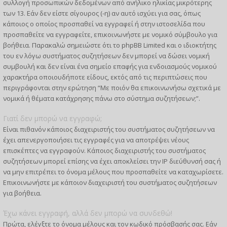
συλλογή προσωπικών δεδομένων από ανήλικο ηλικίας μικρότερης
των 13. Εάν δεν είστε σίγουρος (-η) αν αυτό ισχύει για σας, όπως
κάποιος ο οποίος προσπαθεί να εγγραφεί ή στην ιστοσελίδα που
προσπαθείτε να εγγραφείτε, επικοινωνήστε με νομικό σύμβουλο για
βοήθεια. Παρακαλώ σημειώστε ότι το phpBB Limited και ο ιδιοκτήτης
του εν λόγω συστήματος συζητήσεων δεν μπορεί να δώσει νομική
συμβουλή και δεν είναι ένα σημείο επαφής για ενδοιασμούς νομικού
χαρακτήρα οποιουδήποτε είδους, εκτός από τις περιπτώσεις που
περιγράφονται στην ερώτηση “Με ποιόν θα επικοινωνήσω σχετικά με
νομικά ή θέματα κατάχρησης πάνω στο σύστημα συζητήσεων;”.
Γιατί δεν μπορώ να εγγραφώ;
Είναι πιθανόν κάποιος διαχειριστής του συστήματος συζητήσεων να
έχει απενεργοποιήσει τις εγγραφές για να αποτρέψει νέους
επισκέπτες να εγγραφούν. Κάποιος διαχειριστής του συστήματος
συζητήσεων μπορεί επίσης να έχει αποκλείσει την IP διεύθυνσή σας ή
να μην επιτρέπει το όνομα μέλους που προσπαθείτε να καταχωρίσετε.
Επικοινωνήστε με κάποιον διαχειριστή του συστήματος συζητήσεων
για βοήθεια.
Έχω κάνει εγγραφή, αλλά δεν μπορώ να συνδεθώ!
Πρώτα, ελέγξτε το όνομα μέλους και τον κωδικό πρόσβασής σας. Εάν