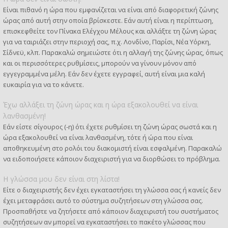
Είναι πιθανό η ώρα που εμφανίζεται να είναι από διαφορετική ζώνης
ώρας από αυτή στην οποία βρίσκεστε. Εάν αυτή είναι η περίπτωση,
επισκεφθείτε τον Πίνακα Ελέγχου Μέλους και αλλάξτε τη ζώνη ώρας
για να ταιριάζει στην περιοχή σας, π.χ. Λονδίνο, Παρίσι, Νέα Υόρκη,
Σίδνεϋ, κλπ. Παρακαλώ σημειώστε ότι η αλλαγή της ζώνης ώρας, όπως
και οι περισσότερες ρυθμίσεις, μπορούν να γίνουν μόνον από
εγγεγραμμένα μέλη. Εάν δεν έχετε εγγραφεί, αυτή είναι μια καλή
ευκαιρία για να το κάνετε.
Έχω αλλάξει τη ζώνη ώρας και η ώρα εξακολουθεί να είναι
λανθασμένη!
Εάν είστε σίγουρος (-η) ότι έχετε ρυθμίσει τη ζώνη ώρας σωστά και η
ώρα εξακολουθεί να είναι λανθασμένη, τότε ή ώρα που είναι
αποθηκευμένη στο ρολόι του διακομιστή είναι εσφαλμένη. Παρακαλώ
να ειδοποιήσετε κάποιον διαχειριστή για να διορθώσει το πρόβλημα.
Η γλώσσα μου δεν είναι στη λίστα!
Είτε ο διαχειριστής δεν έχει εγκαταστήσει τη γλώσσα σας ή κανείς δεν
έχει μεταφράσει αυτό το σύστημα συζητήσεων στη γλώσσα σας.
Προσπαθήστε να ζητήσετε από κάποιον διαχειριστή του συστήματος
συζητήσεων αν μπορεί να εγκαταστήσει το πακέτο γλώσσας που