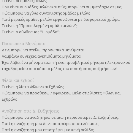
Τι είναι οι ομάδες μελών;
Πού είναι οι ομάδες μελών και πώς μπορώ να συμμετάσχω σε μια;
Πώς μπορώ να γίνω συντονιστής ομάδας μελών;
Γιατί μερικές ομάδες μελών εμφανίζονται με διαφορετικό χρώμα;
Τι είναι η “Προεπιλεγμένη ομάδα μελών”;
Τι είναι ο σύνδεσμος "Η ομάδα”;
Προσωπικά Μηνύματα
Δεν μπορώ να στείλω προσωπικά μηνύματα!
Λαμβάνω συνέχεια ανεπιθύμητα μηνύματα!
Έχω λάβει ένα μήνυμα spam ή ένα προσβλητικό μήνυμα ηλεκτρονικού
ταχυδρομείου από κάποιο μέλος του συστήματος συζητήσεων!
Φίλοι και εχθροί
Τι είναι η λίστα Φίλων και Εχθρών;
Πώς μπορώ να προσθέσω / αφαιρέσω μέλη στις λίστες Φίλων και
Εχθρών;
Αναζήτηση στις Δ. Συζητήσεις
Πώς μπορώ να αναζητήσω σε μια ή περισσότερες Δ. Συζητήσεις;
Γιατί η αναζήτησή μου δεν επιστρέφει αποτελέσματα;
Γιατί η αναζήτηση μου επιστρέφει μια κενή σελίδα;