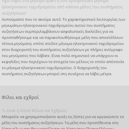
Έχω λάβει ένα μήνυμα spam ή ένα προσβλητικό μήνυμα
ηλεκτρονικού ταχυδρομείου από κάποιο μέλος του συστήματος
συζητήσεων!
Λυπούμαστε που το ακούμε αυτό. Το χαρακτηριστικό λειτουργίας των
μηνυμάτων ηλεκτρονικού ταχυδρομείου αυτού του συστήματος
συζητήσεων συμπεριλαμβάνουν ασφαλιστικές δικλείδες για να
προσπαθήσουμε και να παρακολουθήσουμε μέλη που αποστέλλουν
τέτοια μηνύματα, οπότε στείλτε μήνυμα ηλεκτρονικού ταχυδρομείου
στον διαχειριστή του συστήματος συζητήσεων με πλήρες αντίγραφο
του μηνύματος που λάβατε. Είναι πολύ σημαντικό να υπάρχουν οι
κεφαλίδες που περιέχουν τα στοιχεία του μέλους το οποίο απέστειλε
το μήνυμα ηλεκτρονικού ταχυδρομείου. Ο διαχειριστής του
συστήματος συζητήσεων μπορεί στη συνέχεια να λάβει μέτρα.
Φίλοι και εχθροί
Τι είναι η λίστα Φίλων και Εχθρών;
Μπορείτε να χρησιμοποιήσετε αυτές τις λίστες για να οργανώσετε τα
μέλη του συστήματος συζητήσεων. Τα μέλη που προστίθενται στη
λίστα φίλων σας θα εμφανίζονται σε λίστα στον Πίνακα Ελέγχου