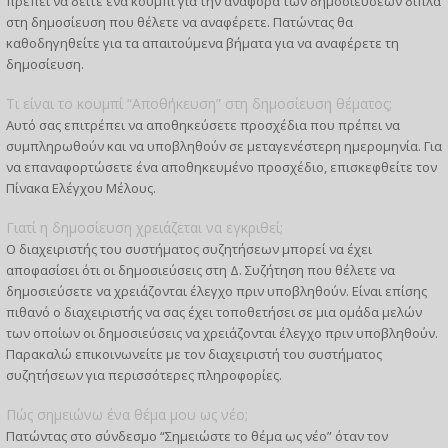
πρέπει να δείτε ένα κουμπί για την αναφορά των δημοσιεύσεων δίπλα
στη δημοσίευση που θέλετε να αναφέρετε. Πατώντας θα
καθοδηγηθείτε για τα απαιτούμενα βήματα για να αναφέρετε τη
δημοσίευση.
Τι είναι το κουμπί “Αποθήκευση” στη δημοσίευση θέματος;
Αυτό σας επιτρέπει να αποθηκεύσετε προσχέδια που πρέπει να
συμπληρωθούν και να υποβληθούν σε μεταγενέστερη ημερομηνία. Για
να επαναφορτώσετε ένα αποθηκευμένο προσχέδιο, επισκεφθείτε τον
Πίνακα Ελέγχου Μέλους.
Γιατί η δημοσίευση χρειάζεται να εγκριθεί;
Ο διαχειριστής του συστήματος συζητήσεων μπορεί να έχει
αποφασίσει ότι οι δημοσιεύσεις στη Δ. Συζήτηση που θέλετε να
δημοσιεύσετε να χρειάζονται έλεγχο πριν υποβληθούν. Είναι επίσης
πιθανό ο διαχειριστής να σας έχει τοποθετήσει σε μια ομάδα μελών
των οποίων οι δημοσιεύσεις να χρειάζονται έλεγχο πριν υποβληθούν.
Παρακαλώ επικοινωνείτε με τον διαχειριστή του συστήματος
συζητήσεων για περισσότερες πληροφορίες.
Πώς σημειώνω ένα θέμα μου ως νέο;
Πατώντας στο σύνδεσμο “Σημειώστε το θέμα ως νέο” όταν τον