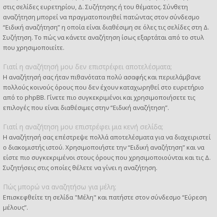
στις σελίδες ευρετηρίου, Δ. Συζήτησης ή του θέματος. Σύνθετη
αναζήτηση μπορεί να πραγματοποιηθεί πατώντας στον σύνδεσμο
“Ειδική αναζήτηση” η οποία είναι διαθέσιμη σε όλες τις σελίδες στη Δ.
Συζήτηση. Το πώς να κάνετε αναζήτηση ίσως εξαρτάται από το στυλ
που χρησιμοποιείτε.
Γιατί η αναζήτησή μου δεν επιστρέφει αποτελέσματα;
Η αναζήτησή σας ήταν πιθανότατα πολύ ασαφής και περιελάμβανε
πολλούς κοινούς όρους που δεν έχουν καταχωρηθεί στο ευρετήριο
από το phpBB. Γίνετε πιο συγκεκριμένοι και χρησιμοποιήσετε τις
επιλογές που είναι διαθέσιμες στην “Ειδική αναζήτηση”.
Γιατί η αναζήτηση μου επιστρέφει μια κενή σελίδα;
Η αναζήτησή σας επέστρεψε πολλά αποτελέσματα για να διαχειριστεί
ο διακομιστής ιστού. Χρησιμοποιήστε την “Ειδική αναζήτηση” και να
είστε πιο συγκεκριμένοι στους όρους που χρησιμοποιούνται και τις Δ.
Συζητήσεις στις οποίες θέλετε να γίνει η αναζήτηση.
Πώς μπορώ να αναζητήσω για μέλη;
Επισκεφθείτε τη σελίδα "Μέλη" και πατήστε στον σύνδεσμο “Εύρεση
μέλους”.