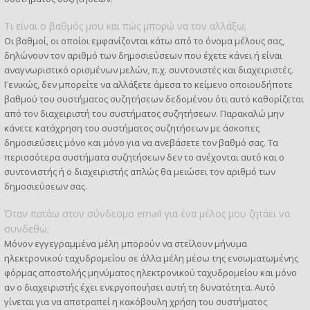
Τι είναι ο βαθμός μου και πώς μπορώ να τον αλλάξω;
Οι βαθμοί, οι οποίοι εμφανίζονται κάτω από το όνομα μέλους σας,
δηλώνουν τον αριθμό των δημοσιεύσεων που έχετε κάνει ή είναι
αναγνωριστικό ορισμένων μελών, π.χ. συντονιστές και διαχειριστές.
Γενικώς, δεν μπορείτε να αλλάξετε άμεσα το κείμενο οποιουδήποτε
βαθμού του συστήματος συζητήσεων δεδομένου ότι αυτό καθορίζεται
από τον διαχειριστή του συστήματος συζητήσεων. Παρακαλώ μην
κάνετε κατάχρηση του συστήματος συζητήσεων με άσκοπες
δημοσιεύσεις μόνο και μόνο για να ανεβάσετε τον βαθμό σας. Τα
περισσότερα συστήματα συζητήσεων δεν το ανέχονται αυτό και ο
συντονιστής ή ο διαχειριστής απλώς θα μειώσει τον αριθμό των
δημοσιεύσεων σας.
Όταν πατάω στον σύνδεσμο email για ένα μέλος μου ζητάει να
συνδεθώ;
Μόνον εγγεγραμμένα μέλη μπορούν να στείλουν μήνυμα
ηλεκτρονικού ταχυδρομείου σε άλλα μέλη μέσω της ενσωματωμένης
φόρμας αποστολής μηνύματος ηλεκτρονικού ταχυδρομείου και μόνο
αν ο διαχειριστής έχει ενεργοποιήσει αυτή τη δυνατότητα. Αυτό
γίνεται για να αποτραπεί η κακόβουλη χρήση του συστήματος