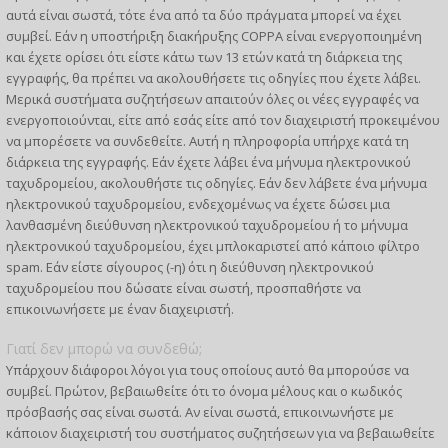
αυτά είναι σωστά, τότε ένα από τα δύο πράγματα μπορεί να έχει
συμβεί. Εάν η υποστήριξη διακήρυξης COPPA είναι ενεργοποιημένη
και έχετε ορίσει ότι είστε κάτω των 13 ετών κατά τη διάρκεια της
εγγραφής, θα πρέπει να ακολουθήσετε τις οδηγίες που έχετε λάβει.
Μερικά συστήματα συζητήσεων απαιτούν όλες οι νέες εγγραφές να
ενεργοποιούνται, είτε από εσάς είτε από τον διαχειριστή προκειμένου
να μπορέσετε να συνδεθείτε. Αυτή η πληροφορία υπήρχε κατά τη
διάρκεια της εγγραφής. Εάν έχετε λάβει ένα μήνυμα ηλεκτρονικού
ταχυδρομείου, ακολουθήστε τις οδηγίες. Εάν δεν λάβετε ένα μήνυμα
ηλεκτρονικού ταχυδρομείου, ενδεχομένως να έχετε δώσει μια
λανθασμένη διεύθυνση ηλεκτρονικού ταχυδρομείου ή το μήνυμα
ηλεκτρονικού ταχυδρομείου, έχει μπλοκαριστεί από κάποιο φίλτρο
spam. Εάν είστε σίγουρος (-η) ότι η διεύθυνση ηλεκτρονικού
ταχυδρομείου που δώσατε είναι σωστή, προσπαθήστε να
επικοινωνήσετε με έναν διαχειριστή.
Γιατί δεν μπορώ να συνδεθώ;
Υπάρχουν διάφοροι λόγοι για τους οποίους αυτό θα μπορούσε να
συμβεί. Πρώτον, βεβαιωθείτε ότι το όνομα μέλους και ο κωδικός
πρόσβασής σας είναι σωστά. Αν είναι σωστά, επικοινωνήστε με
κάποιον διαχειριστή του συστήματος συζητήσεων για να βεβαιωθείτε