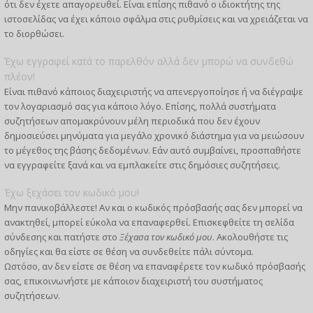
ότι δεν έχετε απαγορευθεί. Είναι επίσης πιθανό ο ιδιοκτήτης της
ιστοσελίδας να έχει κάποιο σφάλμα στις ρυθμίσεις και να χρειάζεται να
το διορθώσει.
Έχω εγγραφεί κατά το παρελθόν αλλά δεν μπορώ να συνδεθώ
πλέον!
Είναι πιθανό κάποιος διαχειριστής να απενεργοποίησε ή να διέγραψε
τον λογαριασμό σας για κάποιο λόγο. Επίσης, πολλά συστήματα
συζητήσεων απομακρύνουν μέλη περιοδικά που δεν έχουν
δημοσιεύσει μηνύματα για μεγάλο χρονικό διάστημα για να μειώσουν
το μέγεθος της βάσης δεδομένων. Εάν αυτό συμβαίνει, προσπαθήστε
να εγγραφείτε ξανά και να εμπλακείτε στις δημόσιες συζητήσεις.
Έχω ξεχάσει τον κωδικό μου!
Μην πανικοβάλλεστε! Αν και ο κωδικός πρόσβασής σας δεν μπορεί να
ανακτηθεί, μπορεί εύκολα να επαναφερθεί. Επισκεφθείτε τη σελίδα
σύνδεσης και πατήστε στο
Ξέχασα τον κωδικό μου
. Ακολουθήστε τις
οδηγίες και θα είστε σε θέση να συνδεθείτε πάλι σύντομα.
Ωστόσο, αν δεν είστε σε θέση να επαναφέρετε τον κωδικό πρόσβασής
σας, επικοινωνήστε με κάποιον διαχειριστή του συστήματος
συζητήσεων.