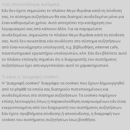
Γιατί αποσυνδέομαι αυτόματα;
Εάν δεν έχετε σημειώσει το πλαίσιο
Να με θυμάσαι
κατά τη σύνδεση
σας, το σύστημα συζητήσεων θα σας διατηρεί συνδεδεμένο μόνο για
έναν καθορισμένο χρόνο. Αυτό αποτρέπει την κατάχρηση του
λογαριασμού σας από κάποιον άλλο. Για να παραμείνετε
συνδεδεμένοι, σημειώστε το πλαίσιο
Να με θυμάσαι
κατά τη σύνδεση
σας. Αυτό δεν συνιστάται εάν συνδέεστε στο σύστημα συζητήσεων
από έναν κοινόχρηστο υπολογιστή, π.χ. βιβλιοθήκη, internet cafe,
πανεπιστημιακό εργαστήριο υπολογιστών, κλπ. Εάν δεν βλέπετε αυτό
το πλαίσιο επιλογής σημαίνει ότι ο διαχειριστής του συστήματος
συζητήσεων έχει απενεργοποιήσει αυτό το χαρακτηριστικό.
Τι κάνει η “Διαγραφή cookies”;
Η “Διαγραφή cookies” διαγράφει τα cookies που έχουν δημιουργηθεί
από το phpBB τα οποία σας διατηρούν πιστοποιημένους και
συνδεδεμένους στο σύστημα συζητήσεων. Τα cookies παρέχουν
επίσης λειτουργίες όπως η παρακολούθηση αναγνωσμένων εάν είναι
ενεργοποιημένη από τον διαχειριστή του συστήματος συζητήσεων.
Εάν έχετε προβλήματα σύνδεσης ή αποσύνδεσης, η διαγραφή των
cookies του συστήματος συζητήσεων ίσως βοηθήσει.