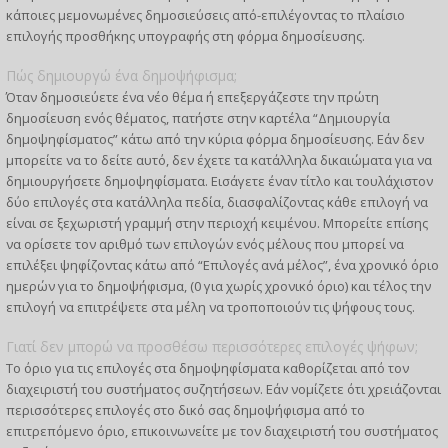
κάποιες μεμονωμένες δημοσιεύσεις από-επιλέγοντας το πλαίσιο
επιλογής προσθήκης υπογραφής στη φόρμα δημοσίευσης.
Πώς δημιουργώ ένα δημοψήφισμα;
Όταν δημοσιεύετε ένα νέο θέμα ή επεξεργάζεστε την πρώτη
δημοσίευση ενός θέματος, πατήστε στην καρτέλα “Δημιουργία
δημοψηφίσματος” κάτω από την κύρια φόρμα δημοσίευσης. Εάν δεν
μπορείτε να το δείτε αυτό, δεν έχετε τα κατάλληλα δικαιώματα για να
δημιουργήσετε δημοψηφίσματα. Εισάγετε έναν τίτλο και τουλάχιστον
δύο επιλογές στα κατάλληλα πεδία, διασφαλίζοντας κάθε επιλογή να
είναι σε ξεχωριστή γραμμή στην περιοχή κειμένου. Μπορείτε επίσης
να ορίσετε τον αριθμό των επιλογών ενός μέλους που μπορεί να
επιλέξει ψηφίζοντας κάτω από “Επιλογές ανά μέλος”, ένα χρονικό όριο
ημερών για το δημοψήφισμα, (0 για χωρίς χρονικό όριο) και τέλος την
επιλογή να επιτρέψετε στα μέλη να τροποποιούν τις ψήφους τους.
Γιατί δεν μπορώ να προσθέσω περισσότερες επιλογές ψήφων;
Το όριο για τις επιλογές στα δημοψηφίσματα καθορίζεται από τον
διαχειριστή του συστήματος συζητήσεων. Εάν νομίζετε ότι χρειάζονται
περισσότερες επιλογές στο δικό σας δημοψήφισμα από το
επιτρεπόμενο όριο, επικοινωνείτε με τον διαχειριστή του συστήματος