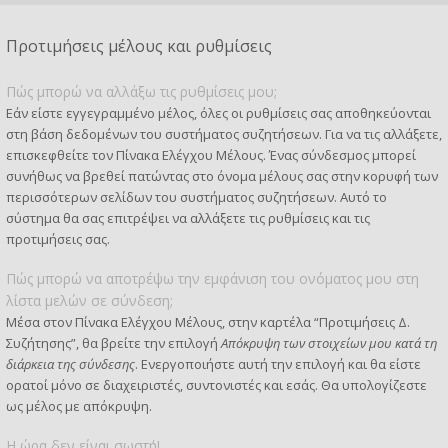
Προτιμήσεις μέλους και ρυθμίσεις
Πώς μπορώ να αλλάξω τις ρυθμίσεις μου;
Εάν είστε εγγεγραμμένο μέλος, όλες οι ρυθμίσεις σας αποθηκεύονται
στη βάση δεδομένων του συστήματος συζητήσεων. Για να τις αλλάξετε,
επισκεφθείτε τον Πίνακα Ελέγχου Μέλους. Ένας σύνδεσμος μπορεί
συνήθως να βρεθεί πατώντας στο όνομα μέλους σας στην κορυφή των
περισσότερων σελίδων του συστήματος συζητήσεων. Αυτό το
σύστημα θα σας επιτρέψει να αλλάξετε τις ρυθμίσεις και τις
προτιμήσεις σας.
Πώς μπορώ να αποτρέψω την εμφάνιση του ονόματος μου στη
λίστα μελών σε σύνδεση;
Μέσα στον Πίνακα Ελέγχου Μέλους, στην καρτέλα “Προτιμήσεις Δ.
Συζήτησης”, θα βρείτε την επιλογή
Απόκρυψη των στοιχείων μου κατά τη
διάρκεια της σύνδεσης
. Ενεργοποιήστε αυτή την επιλογή και θα είστε
ορατοί μόνο σε διαχειριστές, συντονιστές και εσάς. Θα υπολογίζεστε
ως μέλος με απόκρυψη.
Η ώρα δεν είναι σωστή!