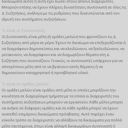
δικαιώματα αυτός ή αυτή έχει δώσει στους άλλους διαχειριστές.
Μπορούν επίσης να έχουν πλήρεις δυνατότητες συντονιστή σε όλες τις
Δ. Συζητήσεις, ανάλογα με τις ρυθμίσεις που διατυπώνεται από τον
ιδρυτή του συστήματος συζητήσεων.
Τι είναι οι Συντονιστές;
Οι Συντονιστές είναι μέλη (ή ομάδες μελών) που φροντίζουν τις Δ.
Συζητήσεις από μέρα σε μέρα. Έχουν το δικαίωμα να επεξεργάζονται ή
να διαγράφουν δημοσιεύσεις και να κλειδώνουν, να ξεκλειδώνουν, να
μετακινούν, να διαγράφουν και να διαχωρίζουν θέματα στη Δ.
Συζήτηση που συντονίζουν. Γενικώς, οι συντονιστές υπάρχουν για να
αποτρέπουν μέλη από το να βγαίνουν εκτός θέματος ή να
δημοσιεύουν καταχρηστικό ή προσβλητικό υλικό.
Τι είναι οι ομάδες μελών;
Οι ομάδες μελών είναι ομάδες από μέλη οι οποίες μοιράζουν την
κοινότητα σε διαχειρίσιμα τμήματα με τα οποία οι διαχειριστές του
συστήματος συζητήσεων μπορούν να εργαστούν. Κάθε μέλος μπορεί
να ανήκει σε διάφορες ομάδες και σε κάθε ομάδα μπορεί να έχουν
ανατεθεί επιμέρους δικαιώματα πρόσβασης. Αυτό παρέχει έναν
εύκολο τρόπο σε διαχειριστές να αλλάξουν τα δικαιώματα για πολλά
μέλη ταυτόχρονα, όπως είναι αλλαγή δικαιωμάτων συντονιστή ή