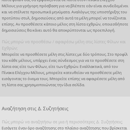
Μέλους για γρήγορη πρόσβαση για να βλέπετε εάν είναι συνδεδεμένοι
και να στέλνετε προσωπικά μηνύματα. Αναλόγως της υποστήριξης του
προτύπου στυλ, δημοσιεύσεις από αυτά τα μέλη μπορεί να τονίζονται
επίσης. Αν προσθέσετε κάποιο μέλος στη λίστα εχθρών, οποιεσδήποτε
δημοσιεύσεις θα κάνει αυτό θα αποκρύπτονται ως προεπιλογή.
Πώς μπορώ να προσθέσω / αφαιρέσω μέλη στις λίστες Φίλων και
Εχθρών;
Μπορείτε να προσθέσετε μέλη στις λίστες με δύο τρόπους. Στο προφίλ
του κάθε μέλους, υπάρχει ένας σύνδεσμος για να το προσθέσετε στη
λίστα σας είτε των Φίλων, είτε των Εχθρών. Εναλλακτικά, από τον
Πίνακα Ελέγχου Μέλους, μπορείτε κατευθείαν να προσθέσετε μέλη
εισάγοντας το όνομα τους. Μπορείτε επίσης να αφαιρέσετε μέλη από
τη λίστα σας χρησιμοποιώντας την ίδια σελίδα.
Αναζήτηση στις Δ. Συζητήσεις
Πώς μπορώ να αναζητήσω σε μια ή περισσότερες Δ. Συζητήσεις;
Εισάγετε έναν όρο αναζήτησης στο πλαίσιο αναζήτησης που βρίσκεται