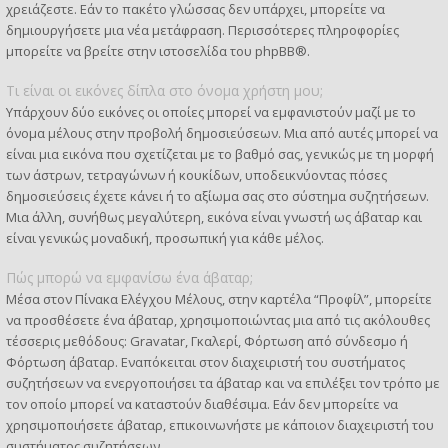
χρειάζεστε. Εάν το πακέτο γλώσσας δεν υπάρχει, μπορείτε να
δημιουργήσετε μια νέα μετάφραση. Περισσότερες πληροφορίες
μπορείτε να βρείτε στην ιστοσελίδα του
phpBB
®.
Τι είναι οι εικόνες δίπλα στο όνομα χρήστη μου;
Υπάρχουν δύο εικόνες οι οποίες μπορεί να εμφανιστούν μαζί με το
όνομα μέλους στην προβολή δημοσιεύσεων. Μια από αυτές μπορεί να
είναι μια εικόνα που σχετίζεται με το βαθμό σας, γενικώς με τη μορφή
των άστρων, τετραγώνων ή κουκίδων, υποδεικνύοντας πόσες
δημοσιεύσεις έχετε κάνει ή το αξίωμα σας στο σύστημα συζητήσεων.
Μια άλλη, συνήθως μεγαλύτερη, εικόνα είναι γνωστή ως άβαταρ και
είναι γενικώς μοναδική, προσωπική για κάθε μέλος.
Πώς μπορώ να εμφανίσω ένα άβαταρ;
Μέσα στον Πίνακα Ελέγχου Μέλους, στην καρτέλα “Προφίλ”, μπορείτε
να προσθέσετε ένα άβαταρ, χρησιμοποιώντας μια από τις ακόλουθες
τέσσερις μεθόδους: Gravatar, Γκαλερί, Φόρτωση από σύνδεσμο ή
Φόρτωση άβαταρ. Εναπόκειται στον διαχειριστή του συστήματος
συζητήσεων να ενεργοποιήσει τα άβαταρ και να επιλέξει τον τρόπο με
τον οποίο μπορεί να καταστούν διαθέσιμα. Εάν δεν μπορείτε να
χρησιμοποιήσετε άβαταρ, επικοινωνήστε με κάποιον διαχειριστή του
συστήματος συζητήσεων.