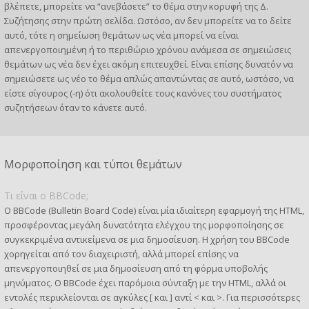
βλέπετε, μπορείτε να “ανεβάσετε” το θέμα στην κορυφή της Δ.
Συζήτησης στην πρώτη σελίδα. Ωστόσο, αν δεν μπορείτε να το δείτε
αυτό, τότε η σημείωση θεμάτων ως νέα μπορεί να είναι
απενεργοποιημένη ή το περιθώριο χρόνου ανάμεσα σε σημειώσεις
θεμάτων ως νέα δεν έχει ακόμη επιτευχθεί. Είναι επίσης δυνατόν να
σημειώσετε ως νέο το θέμα απλώς απαντώντας σε αυτό, ωστόσο, να
είστε σίγουρος (-η) ότι ακολουθείτε τους κανόνες του συστήματος
συζητήσεων όταν το κάνετε αυτό.
Μορφοποίηση και τύποι θεμάτων
Τι είναι ο BBCode;
Ο BBCode (Bulletin Board Code) είναι μία ιδιαίτερη εφαρμογή της HTML,
προσφέροντας μεγάλη δυνατότητα ελέγχου της μορφοποίησης σε
συγκεκριμένα αντικείμενα σε μια δημοσίευση. Η χρήση του BBCode
χορηγείται από τον διαχειριστή, αλλά μπορεί επίσης να
απενεργοποιηθεί σε μια δημοσίευση από τη φόρμα υποβολής
μηνύματος. Ο BBCode έχει παρόμοια σύνταξη με την HTML, αλλά οι
εντολές περικλείονται σε αγκύλες [ και ] αντί < και >. Για περισσότερες