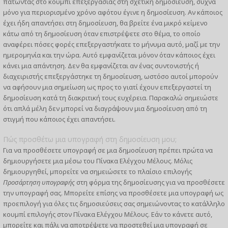
πατώντας στο κουμπί επεξεργασίας στη σχετική δημοσίευση, συχνά
μόνο για περιορισμένο χρόνο αφότου έγινε η δημοσίευση. Αν κάποιος
έχει ήδη απαντήσει στη δημοσίευση, θα βρείτε ένα μικρό κείμενο
κάτω από τη δημοσίευση όταν επιστρέψετε στο θέμα, το οποίο
αναφέρει πόσες φορές επεξεργαστήκατε το μήνυμα αυτό, μαζί με την
ημερομηνία και την ώρα. Αυτό εμφανίζεται μόνον όταν κάποιος έχει
κάνει μια απάντηση. Δεν θα εμφανίζεται αν ένας συντονιστής ή
διαχειριστής επεξεργάστηκε τη δημοσίευση, ωστόσο αυτοί μπορούν
να αφήσουν μια σημείωση ως προς το γιατί έχουν επεξεργαστεί τη
δημοσίευση κατά τη διακριτική τους ευχέρεια. Παρακαλώ σημειώστε
ότι απλά μέλη δεν μπορεί να διαγράψουν μια δημοσίευση από τη
στιγμή που κάποιος έχει απαντήσει.
Πώς προσθέτω μια υπογραφή στη δημοσίευση μου;
Για να προσθέσετε υπογραφή σε μια δημοσίευση πρέπει πρώτα να
δημιουργήσετε μια μέσω του Πίνακα Ελέγχου Μέλους. Μόλις
δημιουργηθεί, μπορείτε να σημειώσετε το πλαίσιο επιλογής
Προσάρτηση υπογραφής
στη φόρμα της δημοσίευσης για να προσθέσετε
την υπογραφή σας. Μπορείτε επίσης να προσθέσετε μια υπογραφή ως
προεπιλογή για όλες τις δημοσιεύσεις σας σημειώνοντας το κατάλληλο
κουμπί επιλογής στον Πίνακα Ελέγχου Μέλους. Εάν το κάνετε αυτό,
μπορείτε και πάλι να αποτρέψετε να προστεθεί μια υπογραφή σε