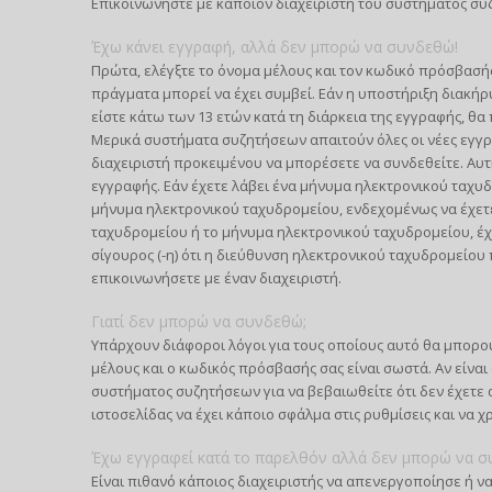
Επικοινωνήστε με κάποιον διαχειριστή του συστήματος συ
Έχω κάνει εγγραφή, αλλά δεν μπορώ να συνδεθώ!
Πρώτα, ελέγξτε το όνομα μέλους και τον κωδικό πρόσβασής 
πράγματα μπορεί να έχει συμβεί. Εάν η υποστήριξη διακήρυ
είστε κάτω των 13 ετών κατά τη διάρκεια της εγγραφής, θα 
Μερικά συστήματα συζητήσεων απαιτούν όλες οι νέες εγγρα
διαχειριστή προκειμένου να μπορέσετε να συνδεθείτε. Αυτ
εγγραφής. Εάν έχετε λάβει ένα μήνυμα ηλεκτρονικού ταχυδ
μήνυμα ηλεκτρονικού ταχυδρομείου, ενδεχομένως να έχετ
ταχυδρομείου ή το μήνυμα ηλεκτρονικού ταχυδρομείου, έχε
σίγουρος (-η) ότι η διεύθυνση ηλεκτρονικού ταχυδρομείο
επικοινωνήσετε με έναν διαχειριστή.
Γιατί δεν μπορώ να συνδεθώ;
Υπάρχουν διάφοροι λόγοι για τους οποίους αυτό θα μπορού
μέλους και ο κωδικός πρόσβασής σας είναι σωστά. Αν είναι
συστήματος συζητήσεων για να βεβαιωθείτε ότι δεν έχετε α
ιστοσελίδας να έχει κάποιο σφάλμα στις ρυθμίσεις και να χ
Έχω εγγραφεί κατά το παρελθόν αλλά δεν μπορώ να σ
Είναι πιθανό κάποιος διαχειριστής να απενεργοποίησε ή να