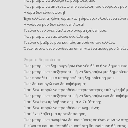
Πώς μπορώ να αλλάξω τις ρυθμίσεις μου;
Πώς μπορώ να αποτρέψω την εμφάνιση του ονόματος μου σ
Η ώρα δεν είναι σωστή!
Έχω αλλάξει τη ζώνη ώρας και η ώρα εξακολουθεί να είναι
Η γλώσσα μου δεν είναι στη λίστα!
Τι είναι οι εικόνες δίπλα στο όνομα χρήστη μου;
Πώς μπορώ να εμφανίσω ένα άβαταρ;
Τι είναι ο βαθμός μου και πώς μπορώ να τον αλλάξω;
Όταν πατάω στον σύνδεσμο email για ένα μέλος μου ζητάει
Θέματα δημοσίευσης
Πώς μπορώ να δημιουργήσω ένα νέο θέμα ή να δημοσιεύσ
Πώς μπορώ να επεξεργαστώ ή να διαγράψω μια δημοσίευσ
Πώς προσθέτω μια υπογραφή στη δημοσίευση μου;
Πώς δημιουργώ ένα δημοψήφισμα;
Γιατί δεν μπορώ να προσθέσω περισσότερες επιλογές ψήφ
Πώς μπορώ να επεξεργαστώ ή να διαγράψω ένα δημοψήφι
Γιατί δεν έχω πρόσβαση σε μια Δ. Συζήτηση;
Γιατί δεν μπορώ να προσθέσω συνημμένα;
Γιατί έχω λάβει μια προειδοποίηση;
Πώς μπορώ να αναφέρω δημοσιεύσεις σε έναν συντονιστή;
Τι είναι το κουμπί “Αποθήκευση” στη δημοσίευση θέματος;