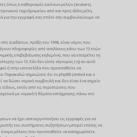
τες όπως ο καθορισμός εικόνων μελών (avatars),
ρονικού ταχυδρομείου από και προς άλλα μέλη,
τά για την εγγραφή σας οπότε σας συμβουλεύουμε να
ο Διαδίκτυο, πράξη του 1998, είναι νόμος που
λέγουν πληροφορίες από ανηλίκους κάτω των 13 ετών
νομικής επιβεβαίωσης κηδεμόνα, που να επιτρέπει τη
ερης των 13. Εάν δεν είστε σίγουρος (-η) αν αυτό
αφεί ή στην ιστοσελίδα που προσπαθείτε να
α. Παρακαλώ σημειώστε ότι το phpBB Limited και ο
 να δώσει νομική συμβουλή και δεν είναι ένα σημείο
είδους, εκτός από τις περιπτώσεις που
σχετικά με νομικά ή θέματα κατάχρησης πάνω στο
ήσεων να έχει απενεργοποιήσει τις εγγραφές για να
ιριστής του συστήματος συζητήσεων μπορεί επίσης να
το όνομα μέλους που προσπαθείτε να καταχωρίσετε.