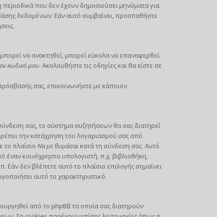
περιοδικά που δεν έχουν δημοσιεύσει μηνύματα για
 βάσης δεδομένων. Εάν αυτό συμβαίνει, προσπαθήστε
σεις.
μπορεί να ανακτηθεί, μπορεί εύκολα να επαναφερθεί.
ον κωδικό μου
. Ακολουθήστε τις οδηγίες και θα είστε σε
 πρόσβασής σας, επικοινωνήστε με κάποιον
σύνδεση σας, το σύστημα συζητήσεων θα σας διατηρεί
τρέπει την κατάχρηση του λογαριασμού σας από
ε το πλαίσιο
Να με θυμάσαι
κατά τη σύνδεση σας. Αυτό
 έναν κοινόχρηστο υπολογιστή, π.χ. βιβλιοθήκη,
π. Εάν δεν βλέπετε αυτό το πλαίσιο επιλογής σημαίνει
ργοποιήσει αυτό το χαρακτηριστικό.
ιουργηθεί από το phpBB τα οποία σας διατηρούν
ων. Τα cookies παρέχουν επίσης λειτουργίες όπως η