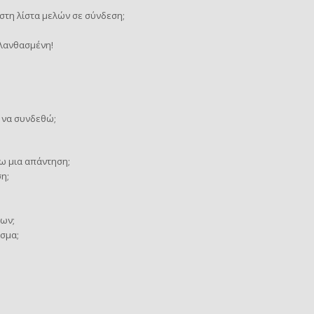
τη λίστα μελών σε σύνδεση;
 λανθασμένη!
 να συνδεθώ;
ω μια απάντηση;
η;
ων;
σμα;