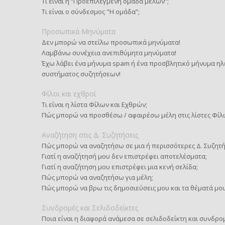
Τι είναι η “Προεπιλεγμένη ομάδα μελών”;
Τι είναι ο σύνδεσμος "Η ομάδα”;
Προσωπικά Μηνύματα
Δεν μπορώ να στείλω προσωπικά μηνύματα!
Λαμβάνω συνέχεια ανεπιθύμητα μηνύματα!
Έχω λάβει ένα μήνυμα spam ή ένα προσβλητικό μήνυμα ηλ
συστήματος συζητήσεων!
Φίλοι και εχθροί
Τι είναι η λίστα Φίλων και Εχθρών;
Πώς μπορώ να προσθέσω / αφαιρέσω μέλη στις λίστες Φίλ
Αναζήτηση στις Δ. Συζητήσεις
Πώς μπορώ να αναζητήσω σε μια ή περισσότερες Δ. Συζητή
Γιατί η αναζήτησή μου δεν επιστρέφει αποτελέσματα;
Γιατί η αναζήτηση μου επιστρέφει μια κενή σελίδα;
Πώς μπορώ να αναζητήσω για μέλη;
Πώς μπορώ να βρω τις δημοσιεύσεις μου και τα θέματά μου
Συνδρομές και Σελιδοδείκτες
Ποια είναι η διαφορά ανάμεσα σε σελιδοδείκτη και συνδρο