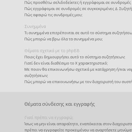
Πώς προσθέτω σελιδοδείκτες ή εγγράφομαι σε συνδρομές 
Πώς εγγράφομαι σε συνδρομές σε συγκεκριμένες Δ. Συζητή
Πώς αφαιρώ τις συνδρομές μου;
Συνημμένα
Τι συνημμένα επιτρέπονται σε αυτό το σύστημα συζητήσεω
Πώς μπορώ να βρω όλα τα συνημμένα μου;
Θέματα σχετικά με το phpBB
Ποιος έχει δημιουργήσει αυτό το σύστημα συζητήσεων;
Γιατί δεν είναι διαθέσιμο το Χ χαρακτηριστικό;
Με ποιον θα επικοινωνήσω σχετικά με κατάχρηση ή/και νομ
συζητήσεων;
Πώς μπορώ να επικοινωνήσω με τον διαχειριστή του συστ
Θέματα σύνδεσης και εγγραφής
Γιατί πρέπει να εγγραφώ;
Ίσως να μην είναι απαραίτητο, εναπόκειται στον διαχειρι
πρέπει να εγγραφείτε προκειμένου να αναρτήσετε μηνύμα