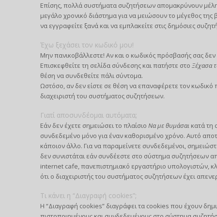
Επίσης, πολλά συστήματα συζητήσεων απομακρύνουν μέλη 
μεγάλο χρονικό διάστημα για να μειώσουν το μέγεθος της
να εγγραφείτε ξανά και να εμπλακείτε στις δημόσιες συζητή
Έχω ξεχάσει τον κωδικό μου!
Μην πανικοβάλλεστε! Αν και ο κωδικός πρόσβασής σας δεν 
Επισκεφθείτε τη σελίδα σύνδεσης και πατήστε στο
Ξέχασα τ
θέση να συνδεθείτε πάλι σύντομα.
Ωστόσο, αν δεν είστε σε θέση να επαναφέρετε τον κωδικό
διαχειριστή του συστήματος συζητήσεων.
Γιατί αποσυνδέομαι αυτόματα;
Εάν δεν έχετε σημειώσει το πλαίσιο
Να με θυμάσαι
κατά τη 
συνδεδεμένο μόνο για έναν καθορισμένο χρόνο. Αυτό απο
κάποιον άλλο. Για να παραμείνετε συνδεδεμένοι, σημειώστ
δεν συνιστάται εάν συνδέεστε στο σύστημα συζητήσεων από
internet cafe, πανεπιστημιακό εργαστήριο υπολογιστών, κλ
ότι ο διαχειριστής του συστήματος συζητήσεων έχει απενε
Τι κάνει η “Διαγραφή cookies”;
Η “Διαγραφή cookies” διαγράφει τα cookies που έχουν δημ
πιστοποιημένους και συνδεδεμένους στο σύστημα συζητήσε