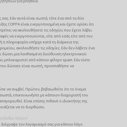
ζητήσεων για βοήθεια.
σας. Εάν αυτά είναι σωστά, τότε ένα από τα δύο
ξης COPPA είναι ενεργοποιημένη και έχετε ορίσει ότι
πρέπει να ακολουθήσετε τις οδηγίες που έχετε λάβει.
φές να ενεργοποιούνται, είτε από εσάς είτε από τον
ή η πληροφορία υπήρχε κατά τη διάρκεια της
ρομείου, ακολουθήστε τις οδηγίες. Εάν δεν λάβετε ένα
ε δώσει μια λανθασμένη διεύθυνση ηλεκτρονικού
ι μπλοκαριστεί από κάποιο φίλτρο spam. Εάν είστε
υ που δώσατε είναι σωστή, προσπαθήστε να
σε να συμβεί. Πρώτον, βεβαιωθείτε ότι το όνομα
 σωστά, επικοινωνήστε με κάποιον διαχειριστή του
παγορευθεί. Είναι επίσης πιθανό ο ιδιοκτήτης της
ρειάζεται να το διορθώσει.
υνδεθώ πλέον!
 διέγραψε τον λογαριασμό σας για κάποιο λόγο.