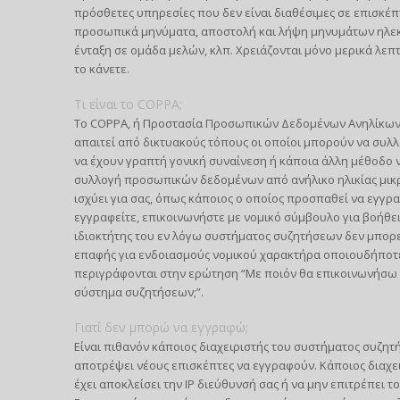
πρόσθετες υπηρεσίες που δεν είναι διαθέσιμες σε επισκέπ
προσωπικά μηνύματα, αποστολή και λήψη μηνυμάτων ηλεκτ
ένταξη σε ομάδα μελών, κλπ. Χρειάζονται μόνο μερικά λεπ
το κάνετε.
Τι είναι το COPPA;
Το COPPA, ή Προστασία Προσωπικών Δεδομένων Ανηλίκων στ
απαιτεί από δικτυακούς τόπους οι οποίοι μπορούν να συλ
να έχουν γραπτή γονική συναίνεση ή κάποια άλλη μέθοδο 
συλλογή προσωπικών δεδομένων από ανήλικο ηλικίας μικρότ
ισχύει για σας, όπως κάποιος ο οποίος προσπαθεί να εγγρ
εγγραφείτε, επικοινωνήστε με νομικό σύμβουλο για βοήθει
ιδιοκτήτης του εν λόγω συστήματος συζητήσεων δεν μπορεί
επαφής για ενδοιασμούς νομικού χαρακτήρα οποιουδήποτε 
περιγράφονται στην ερώτηση “Με ποιόν θα επικοινωνήσω 
σύστημα συζητήσεων;”.
Γιατί δεν μπορώ να εγγραφώ;
Είναι πιθανόν κάποιος διαχειριστής του συστήματος συζητ
αποτρέψει νέους επισκέπτες να εγγραφούν. Κάποιος διαχε
έχει αποκλείσει την IP διεύθυνσή σας ή να μην επιτρέπει 