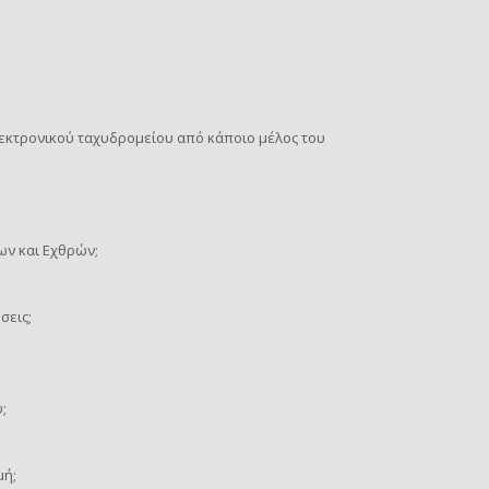
εκτρονικού ταχυδρομείου από κάποιο μέλος του
ων και Εχθρών;
σεις;
;
μή;