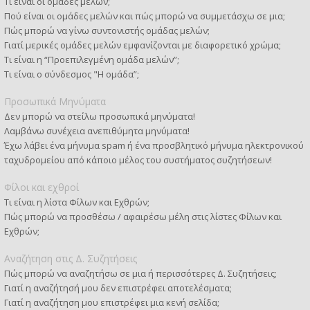
Τι είναι οι ομάδες μελών;
Πού είναι οι ομάδες μελών και πώς μπορώ να συμμετάσχω σε μια;
Πώς μπορώ να γίνω συντονιστής ομάδας μελών;
Γιατί μερικές ομάδες μελών εμφανίζονται με διαφορετικό χρώμα;
Τι είναι η “Προεπιλεγμένη ομάδα μελών”;
Τι είναι ο σύνδεσμος "Η ομάδα”;
Προσωπικά Μηνύματα
Δεν μπορώ να στείλω προσωπικά μηνύματα!
Λαμβάνω συνέχεια ανεπιθύμητα μηνύματα!
Έχω λάβει ένα μήνυμα spam ή ένα προσβλητικό μήνυμα ηλεκτρονικού
ταχυδρομείου από κάποιο μέλος του συστήματος συζητήσεων!
Φίλοι και εχθροί
Τι είναι η λίστα Φίλων και Εχθρών;
Πώς μπορώ να προσθέσω / αφαιρέσω μέλη στις λίστες Φίλων και
Εχθρών;
Αναζήτηση στις Δ. Συζητήσεις
Πώς μπορώ να αναζητήσω σε μια ή περισσότερες Δ. Συζητήσεις;
Γιατί η αναζήτησή μου δεν επιστρέφει αποτελέσματα;
Γιατί η αναζήτηση μου επιστρέφει μια κενή σελίδα;