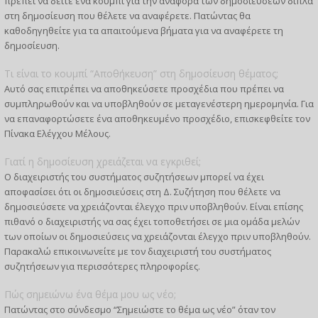
πρέπει να δείτε ένα κουμπί για την αναφορά των δημοσιεύσεων δίπλα
στη δημοσίευση που θέλετε να αναφέρετε. Πατώντας θα
καθοδηγηθείτε για τα απαιτούμενα βήματα για να αναφέρετε τη
δημοσίευση.
Τι είναι το κουμπί “Αποθήκευση” στη δημοσίευση θέματος;
Αυτό σας επιτρέπει να αποθηκεύσετε προσχέδια που πρέπει να
συμπληρωθούν και να υποβληθούν σε μεταγενέστερη ημερομηνία. Για
να επαναφορτώσετε ένα αποθηκευμένο προσχέδιο, επισκεφθείτε τον
Πίνακα Ελέγχου Μέλους.
Γιατί η δημοσίευση χρειάζεται να εγκριθεί;
Ο διαχειριστής του συστήματος συζητήσεων μπορεί να έχει
αποφασίσει ότι οι δημοσιεύσεις στη Δ. Συζήτηση που θέλετε να
δημοσιεύσετε να χρειάζονται έλεγχο πριν υποβληθούν. Είναι επίσης
πιθανό ο διαχειριστής να σας έχει τοποθετήσει σε μια ομάδα μελών
των οποίων οι δημοσιεύσεις να χρειάζονται έλεγχο πριν υποβληθούν.
Παρακαλώ επικοινωνείτε με τον διαχειριστή του συστήματος
συζητήσεων για περισσότερες πληροφορίες.
Πώς σημειώνω ένα θέμα μου ως νέο;
Πατώντας στο σύνδεσμο “Σημειώστε το θέμα ως νέο” όταν τον