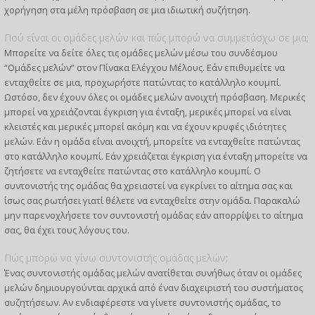
χορήγηση στα μέλη πρόσβαση σε μια ιδιωτική συζήτηση.
Πού είναι οι ομάδες μελών και πώς μπορώ να συμμετάσχω σε μια;
Μπορείτε να δείτε όλες τις ομάδες μελών μέσω του συνδέσμου
“Ομάδες μελών” στον Πίνακα Ελέγχου Μέλους. Εάν επιθυμείτε να
ενταχθείτε σε μια, προχωρήστε πατώντας το κατάλληλο κουμπί.
Ωστόσο, δεν έχουν όλες οι ομάδες μελών ανοιχτή πρόσβαση. Μερικές
μπορεί να χρειάζονται έγκριση για ένταξη, μερικές μπορεί να είναι
κλειστές και μερικές μπορεί ακόμη και να έχουν κρυφές ιδιότητες
μελών. Εάν η ομάδα είναι ανοιχτή, μπορείτε να ενταχθείτε πατώντας
στο κατάλληλο κουμπί. Εάν χρειάζεται έγκριση για ένταξη μπορείτε να
ζητήσετε να ενταχθείτε πατώντας στο κατάλληλο κουμπί. Ο
συντονιστής της ομάδας θα χρειαστεί να εγκρίνει το αίτημα σας και
ίσως σας ρωτήσει γιατί θέλετε να ενταχθείτε στην ομάδα. Παρακαλώ
μην παρενοχλήσετε τον συντονιστή ομάδας εάν απορρίψει το αίτημα
σας, θα έχει τους λόγους του.
Πώς μπορώ να γίνω συντονιστής ομάδας μελών;
Ένας συντονιστής ομάδας μελών ανατίθεται συνήθως όταν οι ομάδες
μελών δημιουργούνται αρχικά από έναν διαχειριστή του συστήματος
συζητήσεων. Αν ενδιαφέρεστε να γίνετε συντονιστής ομάδας, το