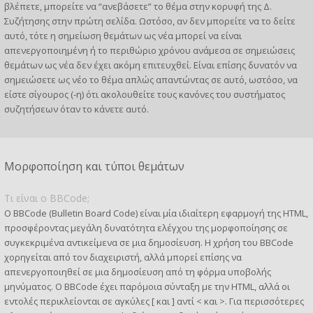
βλέπετε, μπορείτε να “ανεβάσετε” το θέμα στην κορυφή της Δ.
Συζήτησης στην πρώτη σελίδα. Ωστόσο, αν δεν μπορείτε να το δείτε
αυτό, τότε η σημείωση θεμάτων ως νέα μπορεί να είναι
απενεργοποιημένη ή το περιθώριο χρόνου ανάμεσα σε σημειώσεις
θεμάτων ως νέα δεν έχει ακόμη επιτευχθεί. Είναι επίσης δυνατόν να
σημειώσετε ως νέο το θέμα απλώς απαντώντας σε αυτό, ωστόσο, να
είστε σίγουρος (-η) ότι ακολουθείτε τους κανόνες του συστήματος
συζητήσεων όταν το κάνετε αυτό.
Μορφοποίηση και τύποι θεμάτων
Τι είναι ο BBCode;
Ο BBCode (Bulletin Board Code) είναι μία ιδιαίτερη εφαρμογή της HTML,
προσφέροντας μεγάλη δυνατότητα ελέγχου της μορφοποίησης σε
συγκεκριμένα αντικείμενα σε μια δημοσίευση. Η χρήση του BBCode
χορηγείται από τον διαχειριστή, αλλά μπορεί επίσης να
απενεργοποιηθεί σε μια δημοσίευση από τη φόρμα υποβολής
μηνύματος. Ο BBCode έχει παρόμοια σύνταξη με την HTML, αλλά οι
εντολές περικλείονται σε αγκύλες [ και ] αντί < και >. Για περισσότερες