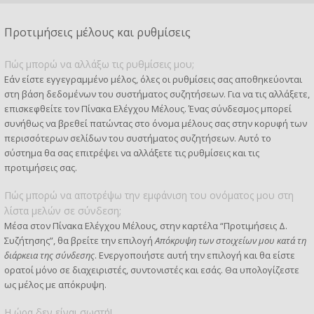
Προτιμήσεις μέλους και ρυθμίσεις
Πώς μπορώ να αλλάξω τις ρυθμίσεις μου;
Εάν είστε εγγεγραμμένο μέλος, όλες οι ρυθμίσεις σας αποθηκεύονται
στη βάση δεδομένων του συστήματος συζητήσεων. Για να τις αλλάξετε,
επισκεφθείτε τον Πίνακα Ελέγχου Μέλους. Ένας σύνδεσμος μπορεί
συνήθως να βρεθεί πατώντας στο όνομα μέλους σας στην κορυφή των
περισσότερων σελίδων του συστήματος συζητήσεων. Αυτό το
σύστημα θα σας επιτρέψει να αλλάξετε τις ρυθμίσεις και τις
προτιμήσεις σας.
Πώς μπορώ να αποτρέψω την εμφάνιση του ονόματος μου στη
λίστα μελών σε σύνδεση;
Μέσα στον Πίνακα Ελέγχου Μέλους, στην καρτέλα “Προτιμήσεις Δ.
Συζήτησης”, θα βρείτε την επιλογή
Απόκρυψη των στοιχείων μου κατά τη
διάρκεια της σύνδεσης
. Ενεργοποιήστε αυτή την επιλογή και θα είστε
ορατοί μόνο σε διαχειριστές, συντονιστές και εσάς. Θα υπολογίζεστε
ως μέλος με απόκρυψη.
Η ώρα δεν είναι σωστή!