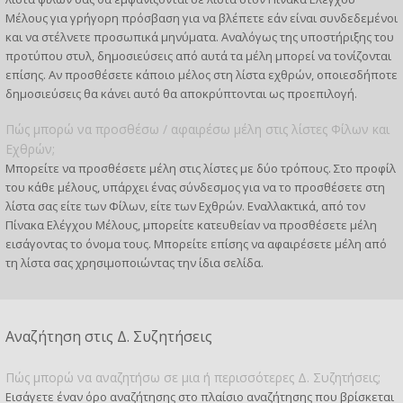
Μέλους για γρήγορη πρόσβαση για να βλέπετε εάν είναι συνδεδεμένοι
και να στέλνετε προσωπικά μηνύματα. Αναλόγως της υποστήριξης του
προτύπου στυλ, δημοσιεύσεις από αυτά τα μέλη μπορεί να τονίζονται
επίσης. Αν προσθέσετε κάποιο μέλος στη λίστα εχθρών, οποιεσδήποτε
δημοσιεύσεις θα κάνει αυτό θα αποκρύπτονται ως προεπιλογή.
Πώς μπορώ να προσθέσω / αφαιρέσω μέλη στις λίστες Φίλων και
Εχθρών;
Μπορείτε να προσθέσετε μέλη στις λίστες με δύο τρόπους. Στο προφίλ
του κάθε μέλους, υπάρχει ένας σύνδεσμος για να το προσθέσετε στη
λίστα σας είτε των Φίλων, είτε των Εχθρών. Εναλλακτικά, από τον
Πίνακα Ελέγχου Μέλους, μπορείτε κατευθείαν να προσθέσετε μέλη
εισάγοντας το όνομα τους. Μπορείτε επίσης να αφαιρέσετε μέλη από
τη λίστα σας χρησιμοποιώντας την ίδια σελίδα.
Αναζήτηση στις Δ. Συζητήσεις
Πώς μπορώ να αναζητήσω σε μια ή περισσότερες Δ. Συζητήσεις;
Εισάγετε έναν όρο αναζήτησης στο πλαίσιο αναζήτησης που βρίσκεται