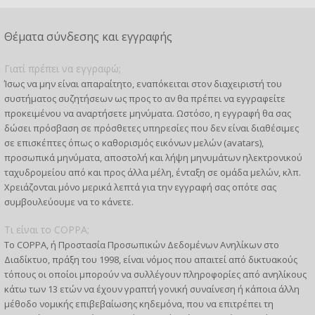
Θέματα σύνδεσης και εγγραφής
Γιατί πρέπει να εγγραφώ;
Ίσως να μην είναι απαραίτητο, εναπόκειται στον διαχειριστή του
συστήματος συζητήσεων ως προς το αν θα πρέπει να εγγραφείτε
προκειμένου να αναρτήσετε μηνύματα. Ωστόσο, η εγγραφή θα σας
δώσει πρόσβαση σε πρόσθετες υπηρεσίες που δεν είναι διαθέσιμες
σε επισκέπτες όπως ο καθορισμός εικόνων μελών (avatars),
προσωπικά μηνύματα, αποστολή και λήψη μηνυμάτων ηλεκτρονικού
ταχυδρομείου από και προς άλλα μέλη, ένταξη σε ομάδα μελών, κλπ.
Χρειάζονται μόνο μερικά λεπτά για την εγγραφή σας οπότε σας
συμβουλεύουμε να το κάνετε.
Τι είναι το COPPA;
Το COPPA, ή Προστασία Προσωπικών Δεδομένων Ανηλίκων στο
Διαδίκτυο, πράξη του 1998, είναι νόμος που απαιτεί από δικτυακούς
τόπους οι οποίοι μπορούν να συλλέγουν πληροφορίες από ανηλίκους
κάτω των 13 ετών να έχουν γραπτή γονική συναίνεση ή κάποια άλλη
μέθοδο νομικής επιβεβαίωσης κηδεμόνα, που να επιτρέπει τη