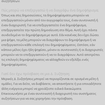
συζητήσεων.
Πώς μπορώ να επεξεργαστώ ή να διαγράψω ένα δημοψήφισμα;
Όπως και στις δημοσιεύσεις, τα δημοψηφίσματα μπορούν να
επεξεργαστούν μόνον από τον συγγραφέα τους, έναν συντονιστή ή
έναν διαχειριστή. Για να επεξεργαστείτε ένα δημοψήφισμα,
επεξεργαστείτε την πρώτη δημοσίευση στο θέμα. Αυτή έχει πάντα
συνδεδεμένο το δημοψήφισμα με αυτό. Εάν κανένας δεν έχει δώσει
μια ψήφο, τα μέλη μπορούν να διαγράψουν το δημοψήφισμα ή να
επεξεργαστούν κάθε επιλογή του δημοψηφίσματος. Ωστόσο, εάν
κάποιο μέλος έχει ήδη ψηφίσει, μόνον οι συντονιστές ή οι διαχειριστές
μπορούν να το επεξεργαστούν ή να το διαγράψουν. Αυτό αποτρέπει
τις επιλογές δημοψηφίσματος να αλλαχθούν εν εξελίξει ενός
δημοψηφίσματος.
Γιατί δεν έχω πρόσβαση σε μια Δ. Συζήτηση;
Μερικές Δ. Συζητήσεις μπορεί να περιορίζονται σε ορισμένα μέλη ή
ομάδες. Για να δείτε, να διαβάσετε, να απαντήσετε ή για οποιαδήποτε
άλλη ενέργεια μπορεί να χρειάζεστε ειδικά δικαιώματα.
Επικοινωνήστε με έναν συντονιστή ή διαχειριστή του συστήματος
συζητήσεων για να σας χορηγήσει την πρόσβαση.