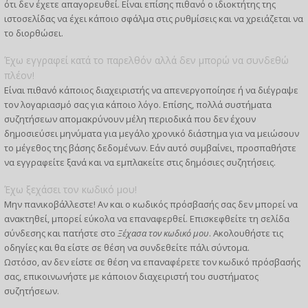
ότι δεν έχετε απαγορευθεί. Είναι επίσης πιθανό ο ιδιοκτήτης της
ιστοσελίδας να έχει κάποιο σφάλμα στις ρυθμίσεις και να χρειάζεται να
το διορθώσει.
Έχω εγγραφεί κατά το παρελθόν αλλά δεν μπορώ να συνδεθώ
πλέον!
Είναι πιθανό κάποιος διαχειριστής να απενεργοποίησε ή να διέγραψε
τον λογαριασμό σας για κάποιο λόγο. Επίσης, πολλά συστήματα
συζητήσεων απομακρύνουν μέλη περιοδικά που δεν έχουν
δημοσιεύσει μηνύματα για μεγάλο χρονικό διάστημα για να μειώσουν
το μέγεθος της βάσης δεδομένων. Εάν αυτό συμβαίνει, προσπαθήστε
να εγγραφείτε ξανά και να εμπλακείτε στις δημόσιες συζητήσεις.
Έχω ξεχάσει τον κωδικό μου!
Μην πανικοβάλλεστε! Αν και ο κωδικός πρόσβασής σας δεν μπορεί να
ανακτηθεί, μπορεί εύκολα να επαναφερθεί. Επισκεφθείτε τη σελίδα
σύνδεσης και πατήστε στο
Ξέχασα τον κωδικό μου
. Ακολουθήστε τις
οδηγίες και θα είστε σε θέση να συνδεθείτε πάλι σύντομα.
Ωστόσο, αν δεν είστε σε θέση να επαναφέρετε τον κωδικό πρόσβασής
σας, επικοινωνήστε με κάποιον διαχειριστή του συστήματος
συζητήσεων.