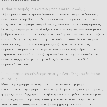
Τι είναι ο βαθμός μου και πώς μπορώ να τον αλλάξω;
Οι βαθμοί, οι οποίοι εμφανίζονται κάτω από το όνομα μέλους σας,
δηλώνουν τον αριθμό των δημοσιεύσεων που έχετε κάνει ή είναι
αναγνωριστικό ορισμένων μελών, π.χ. συντονιστές και διαχειριστές.
Γενικώς, δεν μπορείτε να αλλάξετε άμεσα το κείμενο οποιουδήποτε
βαθμού του συστήματος συζητήσεων δεδομένου ότι αυτό καθορίζεται
από τον διαχειριστή του συστήματος συζητήσεων. Παρακαλώ μην
κάνετε κατάχρηση του συστήματος συζητήσεων με άσκοπες
δημοσιεύσεις μόνο και μόνο για να ανεβάσετε τον βαθμό σας. Τα
περισσότερα συστήματα συζητήσεων δεν το ανέχονται αυτό και ο
συντονιστής ή ο διαχειριστής απλώς θα μειώσει τον αριθμό των
δημοσιεύσεων σας.
Όταν πατάω στον σύνδεσμο email για ένα μέλος μου ζητάει να
συνδεθώ;
Μόνον εγγεγραμμένα μέλη μπορούν να στείλουν μήνυμα
ηλεκτρονικού ταχυδρομείου σε άλλα μέλη μέσω της ενσωματωμένης
φόρμας αποστολής μηνύματος ηλεκτρονικού ταχυδρομείου και μόνο
αν ο διαχειριστής έχει ενεργοποιήσει αυτή τη δυνατότητα. Αυτό
γίνεται για να αποτραπεί η κακόβουλη χρήση του συστήματος