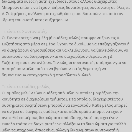
δικαιώματα αυτός ή αυτή έχει δώσει στους άλλους διαχειριστές.
Μπορούν επίσης να έχουν πλήρεις δυνατότητες συντονιστή σε όλες τις
Δ. Συζητήσεις, ανάλογα με τις ρυθμίσεις που διατυπώνεται από τον
ιδρυτή του συστήματος συζητήσεων.
Τι είναι οι Συντονιστές;
Οι Συντονιστές είναι μέλη (ή ομάδες μελών) που φροντίζουν τις Δ.
Συζητήσεις από μέρα σε μέρα. Έχουν το δικαίωμα να επεξεργάζονται ή
να διαγράφουν δημοσιεύσεις και να κλειδώνουν, να ξεκλειδώνουν, να
μετακινούν, να διαγράφουν και να διαχωρίζουν θέματα στη Δ.
Συζήτηση που συντονίζουν. Γενικώς, οι συντονιστές υπάρχουν για να
αποτρέπουν μέλη από το να βγαίνουν εκτός θέματος ή να
δημοσιεύουν καταχρηστικό ή προσβλητικό υλικό.
Τι είναι οι ομάδες μελών;
Οι ομάδες μελών είναι ομάδες από μέλη οι οποίες μοιράζουν την
κοινότητα σε διαχειρίσιμα τμήματα με τα οποία οι διαχειριστές του
συστήματος συζητήσεων μπορούν να εργαστούν. Κάθε μέλος μπορεί
να ανήκει σε διάφορες ομάδες και σε κάθε ομάδα μπορεί να έχουν
ανατεθεί επιμέρους δικαιώματα πρόσβασης. Αυτό παρέχει έναν
εύκολο τρόπο σε διαχειριστές να αλλάξουν τα δικαιώματα για πολλά
μέλη ταυτόχρονα, όπως είναι αλλαγή δικαιωμάτων συντονιστή ή