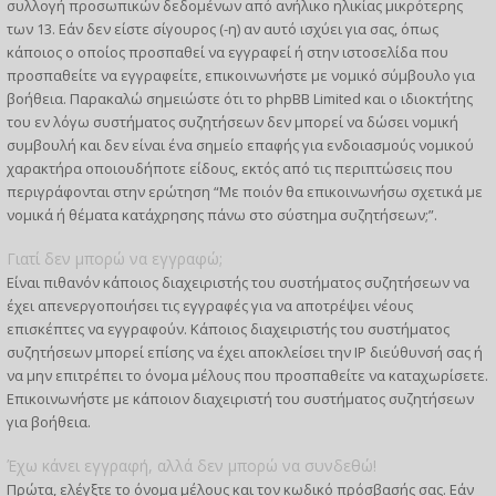
συλλογή προσωπικών δεδομένων από ανήλικο ηλικίας μικρότερης
των 13. Εάν δεν είστε σίγουρος (-η) αν αυτό ισχύει για σας, όπως
κάποιος ο οποίος προσπαθεί να εγγραφεί ή στην ιστοσελίδα που
προσπαθείτε να εγγραφείτε, επικοινωνήστε με νομικό σύμβουλο για
βοήθεια. Παρακαλώ σημειώστε ότι το phpBB Limited και ο ιδιοκτήτης
του εν λόγω συστήματος συζητήσεων δεν μπορεί να δώσει νομική
συμβουλή και δεν είναι ένα σημείο επαφής για ενδοιασμούς νομικού
χαρακτήρα οποιουδήποτε είδους, εκτός από τις περιπτώσεις που
περιγράφονται στην ερώτηση “Με ποιόν θα επικοινωνήσω σχετικά με
νομικά ή θέματα κατάχρησης πάνω στο σύστημα συζητήσεων;”.
Γιατί δεν μπορώ να εγγραφώ;
Είναι πιθανόν κάποιος διαχειριστής του συστήματος συζητήσεων να
έχει απενεργοποιήσει τις εγγραφές για να αποτρέψει νέους
επισκέπτες να εγγραφούν. Κάποιος διαχειριστής του συστήματος
συζητήσεων μπορεί επίσης να έχει αποκλείσει την IP διεύθυνσή σας ή
να μην επιτρέπει το όνομα μέλους που προσπαθείτε να καταχωρίσετε.
Επικοινωνήστε με κάποιον διαχειριστή του συστήματος συζητήσεων
για βοήθεια.
Έχω κάνει εγγραφή, αλλά δεν μπορώ να συνδεθώ!
Πρώτα, ελέγξτε το όνομα μέλους και τον κωδικό πρόσβασής σας. Εάν