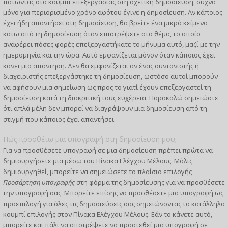
πατώντας στο κουμπί επεξεργασίας στη σχετική δημοσίευση, συχνά
μόνο για περιορισμένο χρόνο αφότου έγινε η δημοσίευση. Αν κάποιος
έχει ήδη απαντήσει στη δημοσίευση, θα βρείτε ένα μικρό κείμενο
κάτω από τη δημοσίευση όταν επιστρέψετε στο θέμα, το οποίο
αναφέρει πόσες φορές επεξεργαστήκατε το μήνυμα αυτό, μαζί με την
ημερομηνία και την ώρα. Αυτό εμφανίζεται μόνον όταν κάποιος έχει
κάνει μια απάντηση. Δεν θα εμφανίζεται αν ένας συντονιστής ή
διαχειριστής επεξεργάστηκε τη δημοσίευση, ωστόσο αυτοί μπορούν
να αφήσουν μια σημείωση ως προς το γιατί έχουν επεξεργαστεί τη
δημοσίευση κατά τη διακριτική τους ευχέρεια. Παρακαλώ σημειώστε
ότι απλά μέλη δεν μπορεί να διαγράψουν μια δημοσίευση από τη
στιγμή που κάποιος έχει απαντήσει.
Πώς προσθέτω μια υπογραφή στη δημοσίευση μου;
Για να προσθέσετε υπογραφή σε μια δημοσίευση πρέπει πρώτα να
δημιουργήσετε μια μέσω του Πίνακα Ελέγχου Μέλους. Μόλις
δημιουργηθεί, μπορείτε να σημειώσετε το πλαίσιο επιλογής
Προσάρτηση υπογραφής
στη φόρμα της δημοσίευσης για να προσθέσετε
την υπογραφή σας. Μπορείτε επίσης να προσθέσετε μια υπογραφή ως
προεπιλογή για όλες τις δημοσιεύσεις σας σημειώνοντας το κατάλληλο
κουμπί επιλογής στον Πίνακα Ελέγχου Μέλους. Εάν το κάνετε αυτό,
μπορείτε και πάλι να αποτρέψετε να προστεθεί μια υπογραφή σε