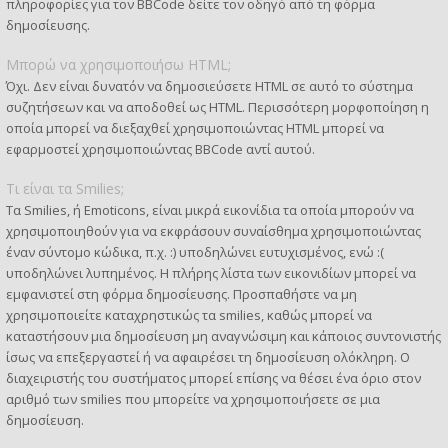
πληροφορίες για τον BBCode δείτε τον οδηγό από τη φόρμα
δημοσίευσης.
Μπορώ να χρησιμοποιήσω HTML;
Όχι. Δεν είναι δυνατόν να δημοσιεύσετε HTML σε αυτό το σύστημα
συζητήσεων και να αποδοθεί ως HTML. Περισσότερη μορφοποίηση η
οποία μπορεί να διεξαχθεί χρησιμοποιώντας HTML μπορεί να
εφαρμοστεί χρησιμοποιώντας BBCode αντί αυτού.
Τι είναι τα Smilies;
Τα Smilies, ή Emoticons, είναι μικρά εικονίδια τα οποία μπορούν να
χρησιμοποιηθούν για να εκφράσουν συναίσθημα χρησιμοποιώντας
έναν σύντομο κώδικα, π.χ. :) υποδηλώνει ευτυχισμένος, ενώ :(
υποδηλώνει λυπημένος. Η πλήρης λίστα των εικονιδίων μπορεί να
εμφανιστεί στη φόρμα δημοσίευσης. Προσπαθήστε να μη
χρησιμοποιείτε καταχρηστικώς τα smilies, καθώς μπορεί να
καταστήσουν μια δημοσίευση μη αναγνώσιμη και κάποιος συντονιστής
ίσως να επεξεργαστεί ή να αφαιρέσει τη δημοσίευση ολόκληρη. Ο
διαχειριστής του συστήματος μπορεί επίσης να θέσει ένα όριο στον
αριθμό των smilies που μπορείτε να χρησιμοποιήσετε σε μια
δημοσίευση.