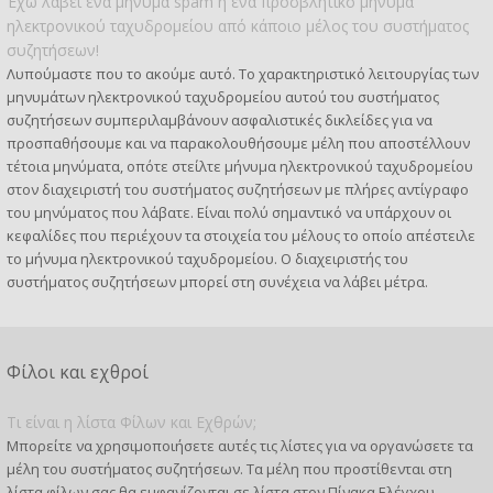
Έχω λάβει ένα μήνυμα spam ή ένα προσβλητικό μήνυμα
ηλεκτρονικού ταχυδρομείου από κάποιο μέλος του συστήματος
συζητήσεων!
Λυπούμαστε που το ακούμε αυτό. Το χαρακτηριστικό λειτουργίας των
μηνυμάτων ηλεκτρονικού ταχυδρομείου αυτού του συστήματος
συζητήσεων συμπεριλαμβάνουν ασφαλιστικές δικλείδες για να
προσπαθήσουμε και να παρακολουθήσουμε μέλη που αποστέλλουν
τέτοια μηνύματα, οπότε στείλτε μήνυμα ηλεκτρονικού ταχυδρομείου
στον διαχειριστή του συστήματος συζητήσεων με πλήρες αντίγραφο
του μηνύματος που λάβατε. Είναι πολύ σημαντικό να υπάρχουν οι
κεφαλίδες που περιέχουν τα στοιχεία του μέλους το οποίο απέστειλε
το μήνυμα ηλεκτρονικού ταχυδρομείου. Ο διαχειριστής του
συστήματος συζητήσεων μπορεί στη συνέχεια να λάβει μέτρα.
Φίλοι και εχθροί
Τι είναι η λίστα Φίλων και Εχθρών;
Μπορείτε να χρησιμοποιήσετε αυτές τις λίστες για να οργανώσετε τα
μέλη του συστήματος συζητήσεων. Τα μέλη που προστίθενται στη
λίστα φίλων σας θα εμφανίζονται σε λίστα στον Πίνακα Ελέγχου