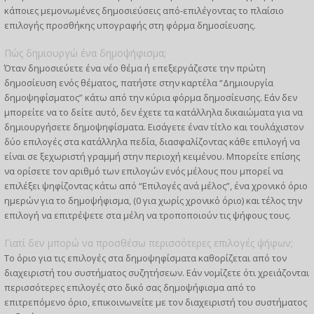
κάποιες μεμονωμένες δημοσιεύσεις από-επιλέγοντας το πλαίσιο
επιλογής προσθήκης υπογραφής στη φόρμα δημοσίευσης.
Πώς δημιουργώ ένα δημοψήφισμα;
Όταν δημοσιεύετε ένα νέο θέμα ή επεξεργάζεστε την πρώτη
δημοσίευση ενός θέματος, πατήστε στην καρτέλα “Δημιουργία
δημοψηφίσματος” κάτω από την κύρια φόρμα δημοσίευσης. Εάν δεν
μπορείτε να το δείτε αυτό, δεν έχετε τα κατάλληλα δικαιώματα για να
δημιουργήσετε δημοψηφίσματα. Εισάγετε έναν τίτλο και τουλάχιστον
δύο επιλογές στα κατάλληλα πεδία, διασφαλίζοντας κάθε επιλογή να
είναι σε ξεχωριστή γραμμή στην περιοχή κειμένου. Μπορείτε επίσης
να ορίσετε τον αριθμό των επιλογών ενός μέλους που μπορεί να
επιλέξει ψηφίζοντας κάτω από “Επιλογές ανά μέλος”, ένα χρονικό όριο
ημερών για το δημοψήφισμα, (0 για χωρίς χρονικό όριο) και τέλος την
επιλογή να επιτρέψετε στα μέλη να τροποποιούν τις ψήφους τους.
Γιατί δεν μπορώ να προσθέσω περισσότερες επιλογές ψήφων;
Το όριο για τις επιλογές στα δημοψηφίσματα καθορίζεται από τον
διαχειριστή του συστήματος συζητήσεων. Εάν νομίζετε ότι χρειάζονται
περισσότερες επιλογές στο δικό σας δημοψήφισμα από το
επιτρεπόμενο όριο, επικοινωνείτε με τον διαχειριστή του συστήματος