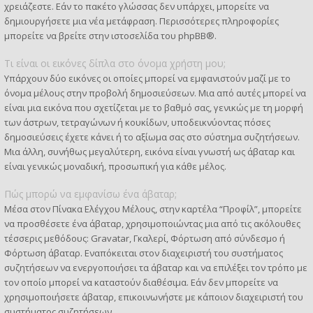
χρειάζεστε. Εάν το πακέτο γλώσσας δεν υπάρχει, μπορείτε να
δημιουργήσετε μια νέα μετάφραση. Περισσότερες πληροφορίες
μπορείτε να βρείτε στην ιστοσελίδα του
phpBB
®.
Τι είναι οι εικόνες δίπλα στο όνομα χρήστη μου;
Υπάρχουν δύο εικόνες οι οποίες μπορεί να εμφανιστούν μαζί με το
όνομα μέλους στην προβολή δημοσιεύσεων. Μια από αυτές μπορεί να
είναι μια εικόνα που σχετίζεται με το βαθμό σας, γενικώς με τη μορφή
των άστρων, τετραγώνων ή κουκίδων, υποδεικνύοντας πόσες
δημοσιεύσεις έχετε κάνει ή το αξίωμα σας στο σύστημα συζητήσεων.
Μια άλλη, συνήθως μεγαλύτερη, εικόνα είναι γνωστή ως άβαταρ και
είναι γενικώς μοναδική, προσωπική για κάθε μέλος.
Πώς μπορώ να εμφανίσω ένα άβαταρ;
Μέσα στον Πίνακα Ελέγχου Μέλους, στην καρτέλα “Προφίλ”, μπορείτε
να προσθέσετε ένα άβαταρ, χρησιμοποιώντας μια από τις ακόλουθες
τέσσερις μεθόδους: Gravatar, Γκαλερί, Φόρτωση από σύνδεσμο ή
Φόρτωση άβαταρ. Εναπόκειται στον διαχειριστή του συστήματος
συζητήσεων να ενεργοποιήσει τα άβαταρ και να επιλέξει τον τρόπο με
τον οποίο μπορεί να καταστούν διαθέσιμα. Εάν δεν μπορείτε να
χρησιμοποιήσετε άβαταρ, επικοινωνήστε με κάποιον διαχειριστή του
συστήματος συζητήσεων.