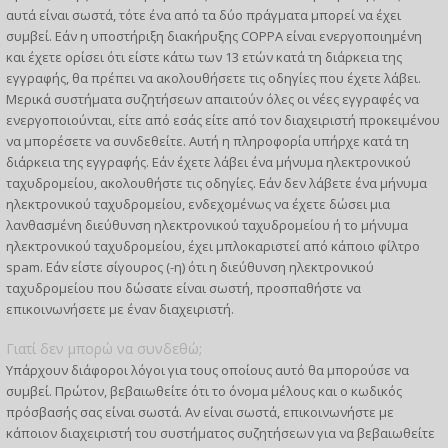
αυτά είναι σωστά, τότε ένα από τα δύο πράγματα μπορεί να έχει
συμβεί. Εάν η υποστήριξη διακήρυξης COPPA είναι ενεργοποιημένη
και έχετε ορίσει ότι είστε κάτω των 13 ετών κατά τη διάρκεια της
εγγραφής, θα πρέπει να ακολουθήσετε τις οδηγίες που έχετε λάβει.
Μερικά συστήματα συζητήσεων απαιτούν όλες οι νέες εγγραφές να
ενεργοποιούνται, είτε από εσάς είτε από τον διαχειριστή προκειμένου
να μπορέσετε να συνδεθείτε. Αυτή η πληροφορία υπήρχε κατά τη
διάρκεια της εγγραφής. Εάν έχετε λάβει ένα μήνυμα ηλεκτρονικού
ταχυδρομείου, ακολουθήστε τις οδηγίες. Εάν δεν λάβετε ένα μήνυμα
ηλεκτρονικού ταχυδρομείου, ενδεχομένως να έχετε δώσει μια
λανθασμένη διεύθυνση ηλεκτρονικού ταχυδρομείου ή το μήνυμα
ηλεκτρονικού ταχυδρομείου, έχει μπλοκαριστεί από κάποιο φίλτρο
spam. Εάν είστε σίγουρος (-η) ότι η διεύθυνση ηλεκτρονικού
ταχυδρομείου που δώσατε είναι σωστή, προσπαθήστε να
επικοινωνήσετε με έναν διαχειριστή.
Γιατί δεν μπορώ να συνδεθώ;
Υπάρχουν διάφοροι λόγοι για τους οποίους αυτό θα μπορούσε να
συμβεί. Πρώτον, βεβαιωθείτε ότι το όνομα μέλους και ο κωδικός
πρόσβασής σας είναι σωστά. Αν είναι σωστά, επικοινωνήστε με
κάποιον διαχειριστή του συστήματος συζητήσεων για να βεβαιωθείτε