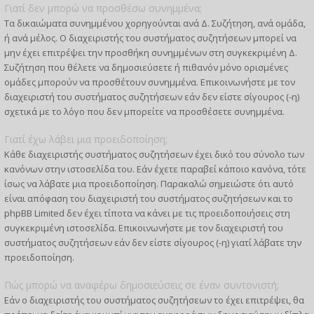
Γιατί δεν μπορώ να προσθέσω συνημμένα;
Τα δικαιώματα συνημμένου χορηγούνται ανά Δ. Συζήτηση, ανά ομάδα,
ή ανά μέλος. Ο διαχειριστής του συστήματος συζητήσεων μπορεί να
μην έχει επιτρέψει την προσθήκη συνημμένων στη συγκεκριμένη Δ.
Συζήτηση που θέλετε να δημοσιεύσετε ή πιθανόν μόνο ορισμένες
ομάδες μπορούν να προσθέτουν συνημμένα. Επικοινωνήστε με τον
διαχειριστή του συστήματος συζητήσεων εάν δεν είστε σίγουρος (-η)
σχετικά με το λόγο που δεν μπορείτε να προσθέσετε συνημμένα.
Γιατί έχω λάβει μια προειδοποίηση;
Κάθε διαχειριστής συστήματος συζητήσεων έχει δικό του σύνολο των
κανόνων στην ιστοσελίδα του. Εάν έχετε παραβεί κάποιο κανόνα, τότε
ίσως να λάβατε μια προειδοποίηση. Παρακαλώ σημειώστε ότι αυτό
είναι απόφαση του διαχειριστή του συστήματος συζητήσεων και το
phpBB Limited δεν έχει τίποτα να κάνει με τις προειδοποιήσεις στη
συγκεκριμένη ιστοσελίδα. Επικοινωνήστε με τον διαχειριστή του
συστήματος συζητήσεων εάν δεν είστε σίγουρος (-η) γιατί λάβατε την
προειδοποίηση.
Πώς μπορώ να αναφέρω δημοσιεύσεις σε έναν συντονιστή;
Εάν ο διαχειριστής του συστήματος συζητήσεων το έχει επιτρέψει, θα