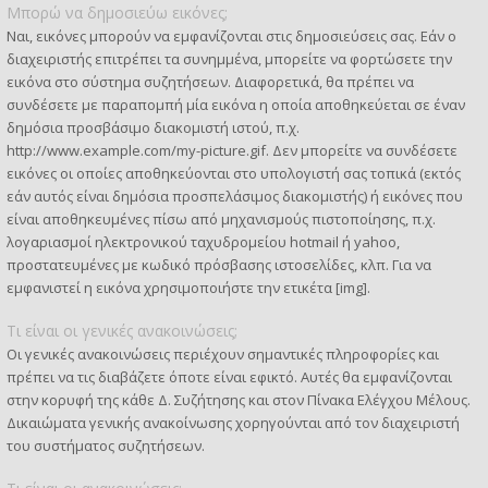
Μπορώ να δημοσιεύω εικόνες;
Ναι, εικόνες μπορούν να εμφανίζονται στις δημοσιεύσεις σας. Εάν ο
διαχειριστής επιτρέπει τα συνημμένα, μπορείτε να φορτώσετε την
εικόνα στο σύστημα συζητήσεων. Διαφορετικά, θα πρέπει να
συνδέσετε με παραπομπή μία εικόνα η οποία αποθηκεύεται σε έναν
δημόσια προσβάσιμο διακομιστή ιστού, π.χ.
http://www.example.com/my-picture.gif. Δεν μπορείτε να συνδέσετε
εικόνες οι οποίες αποθηκεύονται στο υπολογιστή σας τοπικά (εκτός
εάν αυτός είναι δημόσια προσπελάσιμος διακομιστής) ή εικόνες που
είναι αποθηκευμένες πίσω από μηχανισμούς πιστοποίησης, π.χ.
λογαριασμοί ηλεκτρονικού ταχυδρομείου hotmail ή yahoo,
προστατευμένες με κωδικό πρόσβασης ιστοσελίδες, κλπ. Για να
εμφανιστεί η εικόνα χρησιμοποιήστε την ετικέτα [img].
Τι είναι οι γενικές ανακοινώσεις;
Οι γενικές ανακοινώσεις περιέχουν σημαντικές πληροφορίες και
πρέπει να τις διαβάζετε όποτε είναι εφικτό. Αυτές θα εμφανίζονται
στην κορυφή της κάθε Δ. Συζήτησης και στον Πίνακα Ελέγχου Μέλους.
Δικαιώματα γενικής ανακοίνωσης χορηγούνται από τον διαχειριστή
του συστήματος συζητήσεων.