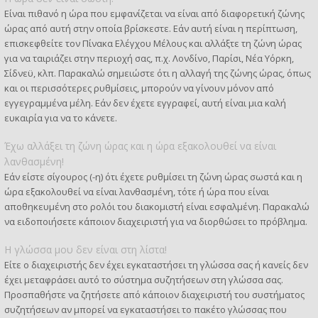
Είναι πιθανό η ώρα που εμφανίζεται να είναι από διαφορετική ζώνης
ώρας από αυτή στην οποία βρίσκεστε. Εάν αυτή είναι η περίπτωση,
επισκεφθείτε τον Πίνακα Ελέγχου Μέλους και αλλάξτε τη ζώνη ώρας
για να ταιριάζει στην περιοχή σας, π.χ. Λονδίνο, Παρίσι, Νέα Υόρκη,
Σίδνεϋ, κλπ. Παρακαλώ σημειώστε ότι η αλλαγή της ζώνης ώρας, όπως
και οι περισσότερες ρυθμίσεις, μπορούν να γίνουν μόνον από
εγγεγραμμένα μέλη. Εάν δεν έχετε εγγραφεί, αυτή είναι μια καλή
ευκαιρία για να το κάνετε.
Έχω αλλάξει τη ζώνη ώρας και η ώρα εξακολουθεί να είναι
λανθασμένη!
Εάν είστε σίγουρος (-η) ότι έχετε ρυθμίσει τη ζώνη ώρας σωστά και η
ώρα εξακολουθεί να είναι λανθασμένη, τότε ή ώρα που είναι
αποθηκευμένη στο ρολόι του διακομιστή είναι εσφαλμένη. Παρακαλώ
να ειδοποιήσετε κάποιον διαχειριστή για να διορθώσει το πρόβλημα.
Η γλώσσα μου δεν είναι στη λίστα!
Είτε ο διαχειριστής δεν έχει εγκαταστήσει τη γλώσσα σας ή κανείς δεν
έχει μεταφράσει αυτό το σύστημα συζητήσεων στη γλώσσα σας.
Προσπαθήστε να ζητήσετε από κάποιον διαχειριστή του συστήματος
συζητήσεων αν μπορεί να εγκαταστήσει το πακέτο γλώσσας που