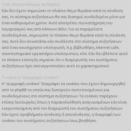
Γιατί αποσυνδέομαι αυτόματα;
Εάν δεν έχετε σημειώσει το πλαίσιο
Να με θυμάσαι
κατά τη σύνδεση
σας, το σύστημα συζητήσεων θα σας διατηρεί συνδεδεμένο μόνο για
έναν καθορισμένο χρόνο. Αυτό αποτρέπει την κατάχρηση του
λογαριασμού σας από κάποιον άλλο. Για να παραμείνετε
συνδεδεμένοι, σημειώστε το πλαίσιο
Να με θυμάσαι
κατά τη σύνδεση
σας. Αυτό δεν συνιστάται εάν συνδέεστε στο σύστημα συζητήσεων
από έναν κοινόχρηστο υπολογιστή, π.χ. βιβλιοθήκη, internet cafe,
πανεπιστημιακό εργαστήριο υπολογιστών, κλπ. Εάν δεν βλέπετε αυτό
το πλαίσιο επιλογής σημαίνει ότι ο διαχειριστής του συστήματος
συζητήσεων έχει απενεργοποιήσει αυτό το χαρακτηριστικό.
Τι κάνει η “Διαγραφή cookies”;
Η “Διαγραφή cookies” διαγράφει τα cookies που έχουν δημιουργηθεί
από το phpBB τα οποία σας διατηρούν πιστοποιημένους και
συνδεδεμένους στο σύστημα συζητήσεων. Τα cookies παρέχουν
επίσης λειτουργίες όπως η παρακολούθηση αναγνωσμένων εάν είναι
ενεργοποιημένη από τον διαχειριστή του συστήματος συζητήσεων.
Εάν έχετε προβλήματα σύνδεσης ή αποσύνδεσης, η διαγραφή των
cookies του συστήματος συζητήσεων ίσως βοηθήσει.