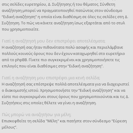
στις σελίδες ευρετηρίου, Δ. Συζήτησης ή του θέματος. Σύνθετη
αναζήτηση μπορεί να πραγματοποιηθεί πατώντας στον σύνδεσμο
“Ειδική αναζήτηση” η οποία είναι διαθέσιμη σε όλες τις σελίδες στη Δ.
Συζήτηση. Το πώς να κάνετε αναζήτηση ίσως εξαρτάται από το στυλ
που χρησιμοποιείτε.
Γιατί η αναζήτησή μου δεν επιστρέφει αποτελέσματα;
Η αναζήτησή σας ήταν πιθανότατα πολύ ασαφής και περιελάμβανε
πολλούς κοινούς όρους που δεν έχουν καταχωρηθεί στο ευρετήριο
από το phpBB. Γίνετε πιο συγκεκριμένοι και χρησιμοποιήσετε τις
επιλογές που είναι διαθέσιμες στην “Ειδική αναζήτηση”.
Γιατί η αναζήτηση μου επιστρέφει μια κενή σελίδα;
Η αναζήτησή σας επέστρεψε πολλά αποτελέσματα για να διαχειριστεί
ο διακομιστής ιστού. Χρησιμοποιήστε την “Ειδική αναζήτηση” και να
είστε πιο συγκεκριμένοι στους όρους που χρησιμοποιούνται και τις Δ.
Συζητήσεις στις οποίες θέλετε να γίνει η αναζήτηση.
Πώς μπορώ να αναζητήσω για μέλη;
Επισκεφθείτε τη σελίδα "Μέλη" και πατήστε στον σύνδεσμο “Εύρεση
μέλους”.