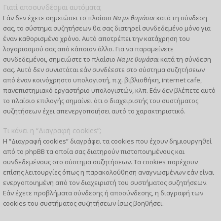
Γιατί αποσυνδέομαι αυτόματα;
Εάν δεν έχετε σημειώσει το πλαίσιο
Να με θυμάσαι
κατά τη σύνδεση
σας, το σύστημα συζητήσεων θα σας διατηρεί συνδεδεμένο μόνο για
έναν καθορισμένο χρόνο. Αυτό αποτρέπει την κατάχρηση του
λογαριασμού σας από κάποιον άλλο. Για να παραμείνετε
συνδεδεμένοι, σημειώστε το πλαίσιο
Να με θυμάσαι
κατά τη σύνδεση
σας. Αυτό δεν συνιστάται εάν συνδέεστε στο σύστημα συζητήσεων
από έναν κοινόχρηστο υπολογιστή, π.χ. βιβλιοθήκη, internet cafe,
πανεπιστημιακό εργαστήριο υπολογιστών, κλπ. Εάν δεν βλέπετε αυτό
το πλαίσιο επιλογής σημαίνει ότι ο διαχειριστής του συστήματος
συζητήσεων έχει απενεργοποιήσει αυτό το χαρακτηριστικό.
Τι κάνει η “Διαγραφή cookies”;
Η “Διαγραφή cookies” διαγράφει τα cookies που έχουν δημιουργηθεί
από το phpBB τα οποία σας διατηρούν πιστοποιημένους και
συνδεδεμένους στο σύστημα συζητήσεων. Τα cookies παρέχουν
επίσης λειτουργίες όπως η παρακολούθηση αναγνωσμένων εάν είναι
ενεργοποιημένη από τον διαχειριστή του συστήματος συζητήσεων.
Εάν έχετε προβλήματα σύνδεσης ή αποσύνδεσης, η διαγραφή των
cookies του συστήματος συζητήσεων ίσως βοηθήσει.