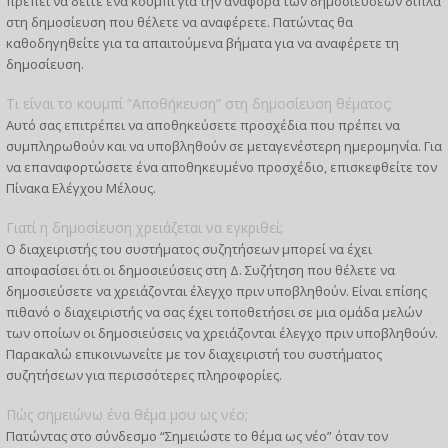
πρέπει να δείτε ένα κουμπί για την αναφορά των δημοσιεύσεων δίπλα
στη δημοσίευση που θέλετε να αναφέρετε. Πατώντας θα
καθοδηγηθείτε για τα απαιτούμενα βήματα για να αναφέρετε τη
δημοσίευση.
Τι είναι το κουμπί “Αποθήκευση” στη δημοσίευση θέματος;
Αυτό σας επιτρέπει να αποθηκεύσετε προσχέδια που πρέπει να
συμπληρωθούν και να υποβληθούν σε μεταγενέστερη ημερομηνία. Για
να επαναφορτώσετε ένα αποθηκευμένο προσχέδιο, επισκεφθείτε τον
Πίνακα Ελέγχου Μέλους.
Γιατί η δημοσίευση χρειάζεται να εγκριθεί;
Ο διαχειριστής του συστήματος συζητήσεων μπορεί να έχει
αποφασίσει ότι οι δημοσιεύσεις στη Δ. Συζήτηση που θέλετε να
δημοσιεύσετε να χρειάζονται έλεγχο πριν υποβληθούν. Είναι επίσης
πιθανό ο διαχειριστής να σας έχει τοποθετήσει σε μια ομάδα μελών
των οποίων οι δημοσιεύσεις να χρειάζονται έλεγχο πριν υποβληθούν.
Παρακαλώ επικοινωνείτε με τον διαχειριστή του συστήματος
συζητήσεων για περισσότερες πληροφορίες.
Πώς σημειώνω ένα θέμα μου ως νέο;
Πατώντας στο σύνδεσμο “Σημειώστε το θέμα ως νέο” όταν τον