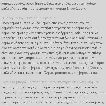
κάποιες μεμονωμένες δημοσιεύσεις από-επιλέγοντας το πλαίσιο
επιλογής προσθήκης υπογραφής στη φόρμα δημοσίευσης.
Πώς δημιουργώ ένα δημοψήφισμα;
Όταν δημοσιεύετε ένα νέο θέμα ή επεξεργάζεστε την πρώτη
δημοσίευση ενός θέματος, πατήστε στην καρτέλα “Δημιουργία
δημοψηφίσματος” κάτω από την κύρια φόρμα δημοσίευσης. Εάν δεν
μπορείτε να το δείτε αυτό, δεν έχετε τα κατάλληλα δικαιώματα για να
δημιουργήσετε δημοψηφίσματα. Εισάγετε έναν τίτλο και τουλάχιστον
δύο επιλογές στα κατάλληλα πεδία, διασφαλίζοντας κάθε επιλογή να
είναι σε ξεχωριστή γραμμή στην περιοχή κειμένου. Μπορείτε επίσης
να ορίσετε τον αριθμό των επιλογών ενός μέλους που μπορεί να
επιλέξει ψηφίζοντας κάτω από “Επιλογές ανά μέλος”, ένα χρονικό όριο
ημερών για το δημοψήφισμα, (0 για χωρίς χρονικό όριο) και τέλος την
επιλογή να επιτρέψετε στα μέλη να τροποποιούν τις ψήφους τους.
Γιατί δεν μπορώ να προσθέσω περισσότερες επιλογές ψήφων;
Το όριο για τις επιλογές στα δημοψηφίσματα καθορίζεται από τον
διαχειριστή του συστήματος συζητήσεων. Εάν νομίζετε ότι χρειάζονται
περισσότερες επιλογές στο δικό σας δημοψήφισμα από το
επιτρεπόμενο όριο, επικοινωνείτε με τον διαχειριστή του συστήματος