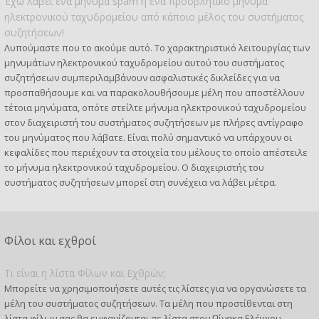
Έχω λάβει ένα μήνυμα spam ή ένα προσβλητικό μήνυμα
ηλεκτρονικού ταχυδρομείου από κάποιο μέλος του συστήματος
συζητήσεων!
Λυπούμαστε που το ακούμε αυτό. Το χαρακτηριστικό λειτουργίας των
μηνυμάτων ηλεκτρονικού ταχυδρομείου αυτού του συστήματος
συζητήσεων συμπεριλαμβάνουν ασφαλιστικές δικλείδες για να
προσπαθήσουμε και να παρακολουθήσουμε μέλη που αποστέλλουν
τέτοια μηνύματα, οπότε στείλτε μήνυμα ηλεκτρονικού ταχυδρομείου
στον διαχειριστή του συστήματος συζητήσεων με πλήρες αντίγραφο
του μηνύματος που λάβατε. Είναι πολύ σημαντικό να υπάρχουν οι
κεφαλίδες που περιέχουν τα στοιχεία του μέλους το οποίο απέστειλε
το μήνυμα ηλεκτρονικού ταχυδρομείου. Ο διαχειριστής του
συστήματος συζητήσεων μπορεί στη συνέχεια να λάβει μέτρα.
Φίλοι και εχθροί
Τι είναι η λίστα Φίλων και Εχθρών;
Μπορείτε να χρησιμοποιήσετε αυτές τις λίστες για να οργανώσετε τα
μέλη του συστήματος συζητήσεων. Τα μέλη που προστίθενται στη
λίστα φίλων σας θα εμφανίζονται σε λίστα στον Πίνακα Ελέγχου