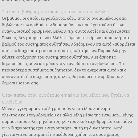
Τι είναι ο βαθμός μου και πώς μπορώ να τον αλλάξω;
Οι βαθμοί, οι οποίοι εμφανίζονται κάτω από το όνομα μέλους σας,
δηλώνουν τον αριθμό των δημοσιεύσεων που έχετε κάνει ή είναι
αναγνωριστικό ορισμένων μελών, π.χ. συντονιστές και διαχειριστές.
Γενικώς, δεν μπορείτε να αλλάξετε άμεσα το κείμενο οποιουδήποτε
βαθμού του συστήματος συζητήσεων δεδομένου ότι αυτό καθορίζεται
από τον διαχειριστή του συστήματος συζητήσεων. Παρακαλώ μην
κάνετε κατάχρηση του συστήματος συζητήσεων με άσκοπες
δημοσιεύσεις μόνο και μόνο για να ανεβάσετε τον βαθμό σας. Τα
περισσότερα συστήματα συζητήσεων δεν το ανέχονται αυτό και ο
συντονιστής ή ο διαχειριστής απλώς θα μειώσει τον αριθμό των
δημοσιεύσεων σας.
Όταν πατάω στον σύνδεσμο email για ένα μέλος μου ζητάει να
συνδεθώ;
Μόνον εγγεγραμμένα μέλη μπορούν να στείλουν μήνυμα
ηλεκτρονικού ταχυδρομείου σε άλλα μέλη μέσω της ενσωματωμένης
φόρμας αποστολής μηνύματος ηλεκτρονικού ταχυδρομείου και μόνο
αν ο διαχειριστής έχει ενεργοποιήσει αυτή τη δυνατότητα. Αυτό
γίνεται για να αποτραπεί η κακόβουλη χρήση του συστήματος