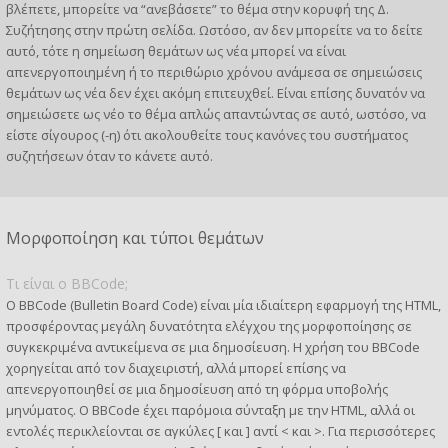
βλέπετε, μπορείτε να “ανεβάσετε” το θέμα στην κορυφή της Δ.
Συζήτησης στην πρώτη σελίδα. Ωστόσο, αν δεν μπορείτε να το δείτε
αυτό, τότε η σημείωση θεμάτων ως νέα μπορεί να είναι
απενεργοποιημένη ή το περιθώριο χρόνου ανάμεσα σε σημειώσεις
θεμάτων ως νέα δεν έχει ακόμη επιτευχθεί. Είναι επίσης δυνατόν να
σημειώσετε ως νέο το θέμα απλώς απαντώντας σε αυτό, ωστόσο, να
είστε σίγουρος (-η) ότι ακολουθείτε τους κανόνες του συστήματος
συζητήσεων όταν το κάνετε αυτό.
Μορφοποίηση και τύποι θεμάτων
Τι είναι ο BBCode;
Ο BBCode (Bulletin Board Code) είναι μία ιδιαίτερη εφαρμογή της HTML,
προσφέροντας μεγάλη δυνατότητα ελέγχου της μορφοποίησης σε
συγκεκριμένα αντικείμενα σε μια δημοσίευση. Η χρήση του BBCode
χορηγείται από τον διαχειριστή, αλλά μπορεί επίσης να
απενεργοποιηθεί σε μια δημοσίευση από τη φόρμα υποβολής
μηνύματος. Ο BBCode έχει παρόμοια σύνταξη με την HTML, αλλά οι
εντολές περικλείονται σε αγκύλες [ και ] αντί < και >. Για περισσότερες