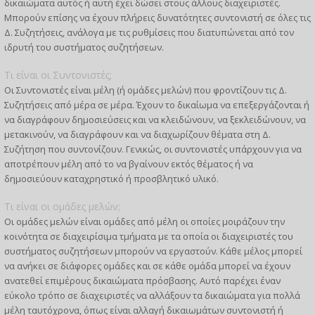
δικαιώματα αυτός ή αυτή έχει δώσει στους άλλους διαχειριστές.
Μπορούν επίσης να έχουν πλήρεις δυνατότητες συντονιστή σε όλες τις
Δ. Συζητήσεις, ανάλογα με τις ρυθμίσεις που διατυπώνεται από τον
ιδρυτή του συστήματος συζητήσεων.
Τι είναι οι Συντονιστές;
Οι Συντονιστές είναι μέλη (ή ομάδες μελών) που φροντίζουν τις Δ.
Συζητήσεις από μέρα σε μέρα. Έχουν το δικαίωμα να επεξεργάζονται ή
να διαγράφουν δημοσιεύσεις και να κλειδώνουν, να ξεκλειδώνουν, να
μετακινούν, να διαγράφουν και να διαχωρίζουν θέματα στη Δ.
Συζήτηση που συντονίζουν. Γενικώς, οι συντονιστές υπάρχουν για να
αποτρέπουν μέλη από το να βγαίνουν εκτός θέματος ή να
δημοσιεύουν καταχρηστικό ή προσβλητικό υλικό.
Τι είναι οι ομάδες μελών;
Οι ομάδες μελών είναι ομάδες από μέλη οι οποίες μοιράζουν την
κοινότητα σε διαχειρίσιμα τμήματα με τα οποία οι διαχειριστές του
συστήματος συζητήσεων μπορούν να εργαστούν. Κάθε μέλος μπορεί
να ανήκει σε διάφορες ομάδες και σε κάθε ομάδα μπορεί να έχουν
ανατεθεί επιμέρους δικαιώματα πρόσβασης. Αυτό παρέχει έναν
εύκολο τρόπο σε διαχειριστές να αλλάξουν τα δικαιώματα για πολλά
μέλη ταυτόχρονα, όπως είναι αλλαγή δικαιωμάτων συντονιστή ή