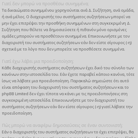
Γιατί δεν μπορώ να προσθέσω συνημμένα;
Τα δικαιώματα συνημμένου χορηγούνται ανά Δ. Συζήτηση, ανά ομάδα,
ή ανά μέλος. Ο διαχειριστής του συστήματος συζητήσεων μπορεί να
μην έχει επιτρέψει την προσθήκη συνημμένων στη συγκεκριμένη Δ.
Συζήτηση που θέλετε να δημοσιεύσετε ή πιθανόν μόνο ορισμένες
ομάδες μπορούν να προσθέτουν συνημμένα. Επικοινωνήστε με τον
διαχειριστή του συστήματος συζητήσεων εάν δεν είστε σίγουρος (-η)
σχετικά με το λόγο που δεν μπορείτε να προσθέσετε συνημμένα.
Γιατί έχω λάβει μια προειδοποίηση;
Κάθε διαχειριστής συστήματος συζητήσεων έχει δικό του σύνολο των
κανόνων στην ιστοσελίδα του. Εάν έχετε παραβεί κάποιο κανόνα, τότε
ίσως να λάβατε μια προειδοποίηση. Παρακαλώ σημειώστε ότι αυτό
είναι απόφαση του διαχειριστή του συστήματος συζητήσεων και το
phpBB Limited δεν έχει τίποτα να κάνει με τις προειδοποιήσεις στη
συγκεκριμένη ιστοσελίδα. Επικοινωνήστε με τον διαχειριστή του
συστήματος συζητήσεων εάν δεν είστε σίγουρος (-η) γιατί λάβατε την
προειδοποίηση.
Πώς μπορώ να αναφέρω δημοσιεύσεις σε έναν συντονιστή;
Εάν ο διαχειριστής του συστήματος συζητήσεων το έχει επιτρέψει, θα