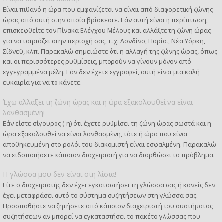
Είναι πιθανό η ώρα που εμφανίζεται να είναι από διαφορετική ζώνης
ώρας από αυτή στην οποία βρίσκεστε. Εάν αυτή είναι η περίπτωση,
επισκεφθείτε τον Πίνακα Ελέγχου Μέλους και αλλάξτε τη ζώνη ώρας
για να ταιριάζει στην περιοχή σας, π.χ. Λονδίνο, Παρίσι, Νέα Υόρκη,
Σίδνεϋ, κλπ. Παρακαλώ σημειώστε ότι η αλλαγή της ζώνης ώρας, όπως
και οι περισσότερες ρυθμίσεις, μπορούν να γίνουν μόνον από
εγγεγραμμένα μέλη. Εάν δεν έχετε εγγραφεί, αυτή είναι μια καλή
ευκαιρία για να το κάνετε.
Έχω αλλάξει τη ζώνη ώρας και η ώρα εξακολουθεί να είναι
λανθασμένη!
Εάν είστε σίγουρος (-η) ότι έχετε ρυθμίσει τη ζώνη ώρας σωστά και η
ώρα εξακολουθεί να είναι λανθασμένη, τότε ή ώρα που είναι
αποθηκευμένη στο ρολόι του διακομιστή είναι εσφαλμένη. Παρακαλώ
να ειδοποιήσετε κάποιον διαχειριστή για να διορθώσει το πρόβλημα.
Η γλώσσα μου δεν είναι στη λίστα!
Είτε ο διαχειριστής δεν έχει εγκαταστήσει τη γλώσσα σας ή κανείς δεν
έχει μεταφράσει αυτό το σύστημα συζητήσεων στη γλώσσα σας.
Προσπαθήστε να ζητήσετε από κάποιον διαχειριστή του συστήματος
συζητήσεων αν μπορεί να εγκαταστήσει το πακέτο γλώσσας που