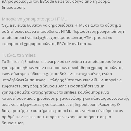
πληροφορίες για τον BBCode δείτε τον οδηγό από τη φόρμα
δημοσίευσης.
Μπορώ να χρησιμοποιήσω HTML;
Όχι. Δεν είναι δυνατόν να δημοσιεύσετε HTML σε αυτό το σύστημα
συζητήσεων και να αποδοθεί ως HTML. Περισσότερη μορφοποίηση η
οποία μπορεί να διεξαχθεί χρησιμοποιώντας HTML μπορεί να
εφαρμοστεί χρησιμοποιώντας BBCode αντί αυτού.
Τι είναι τα Smilies;
Τα Smilies, ή Emoticons, είναι μικρά εικονίδια τα οποία μπορούν να
χρησιμοποιηθούν για να εκφράσουν συναίσθημα χρησιμοποιώντας
έναν σύντομο κώδικα, π.χ. :) υποδηλώνει ευτυχισμένος, ενώ :(
υποδηλώνει λυπημένος. Η πλήρης λίστα των εικονιδίων μπορεί να
εμφανιστεί στη φόρμα δημοσίευσης. Προσπαθήστε να μη
χρησιμοποιείτε καταχρηστικώς τα smilies, καθώς μπορεί να
καταστήσουν μια δημοσίευση μη αναγνώσιμη και κάποιος συντονιστής
ίσως να επεξεργαστεί ή να αφαιρέσει τη δημοσίευση ολόκληρη. Ο
διαχειριστής του συστήματος μπορεί επίσης να θέσει ένα όριο στον
αριθμό των smilies που μπορείτε να χρησιμοποιήσετε σε μια
δημοσίευση.