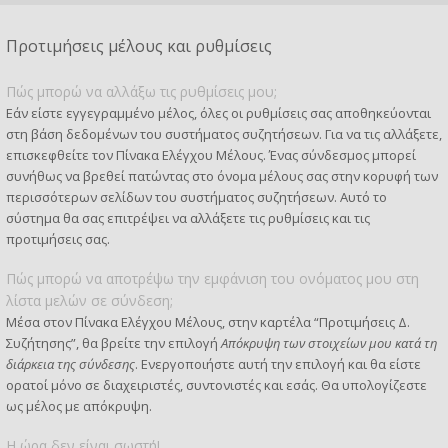
Προτιμήσεις μέλους και ρυθμίσεις
Πώς μπορώ να αλλάξω τις ρυθμίσεις μου;
Εάν είστε εγγεγραμμένο μέλος, όλες οι ρυθμίσεις σας αποθηκεύονται
στη βάση δεδομένων του συστήματος συζητήσεων. Για να τις αλλάξετε,
επισκεφθείτε τον Πίνακα Ελέγχου Μέλους. Ένας σύνδεσμος μπορεί
συνήθως να βρεθεί πατώντας στο όνομα μέλους σας στην κορυφή των
περισσότερων σελίδων του συστήματος συζητήσεων. Αυτό το
σύστημα θα σας επιτρέψει να αλλάξετε τις ρυθμίσεις και τις
προτιμήσεις σας.
Πώς μπορώ να αποτρέψω την εμφάνιση του ονόματος μου στη
λίστα μελών σε σύνδεση;
Μέσα στον Πίνακα Ελέγχου Μέλους, στην καρτέλα “Προτιμήσεις Δ.
Συζήτησης”, θα βρείτε την επιλογή
Απόκρυψη των στοιχείων μου κατά τη
διάρκεια της σύνδεσης
. Ενεργοποιήστε αυτή την επιλογή και θα είστε
ορατοί μόνο σε διαχειριστές, συντονιστές και εσάς. Θα υπολογίζεστε
ως μέλος με απόκρυψη.
Η ώρα δεν είναι σωστή!