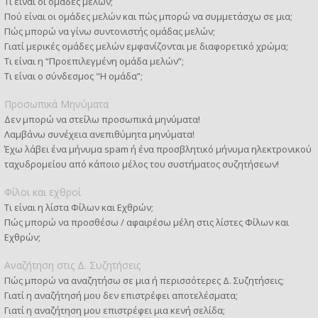
Τι είναι οι ομάδες μελών;
Πού είναι οι ομάδες μελών και πώς μπορώ να συμμετάσχω σε μια;
Πώς μπορώ να γίνω συντονιστής ομάδας μελών;
Γιατί μερικές ομάδες μελών εμφανίζονται με διαφορετικό χρώμα;
Τι είναι η “Προεπιλεγμένη ομάδα μελών”;
Τι είναι ο σύνδεσμος "Η ομάδα”;
Προσωπικά Μηνύματα
Δεν μπορώ να στείλω προσωπικά μηνύματα!
Λαμβάνω συνέχεια ανεπιθύμητα μηνύματα!
Έχω λάβει ένα μήνυμα spam ή ένα προσβλητικό μήνυμα ηλεκτρονικού
ταχυδρομείου από κάποιο μέλος του συστήματος συζητήσεων!
Φίλοι και εχθροί
Τι είναι η λίστα Φίλων και Εχθρών;
Πώς μπορώ να προσθέσω / αφαιρέσω μέλη στις λίστες Φίλων και
Εχθρών;
Αναζήτηση στις Δ. Συζητήσεις
Πώς μπορώ να αναζητήσω σε μια ή περισσότερες Δ. Συζητήσεις;
Γιατί η αναζήτησή μου δεν επιστρέφει αποτελέσματα;
Γιατί η αναζήτηση μου επιστρέφει μια κενή σελίδα;