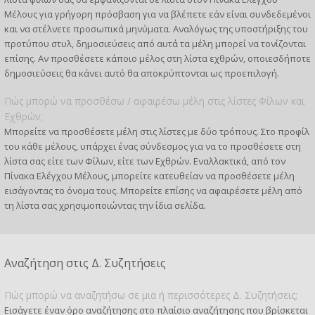
Μέλους για γρήγορη πρόσβαση για να βλέπετε εάν είναι συνδεδεμένοι
και να στέλνετε προσωπικά μηνύματα. Αναλόγως της υποστήριξης του
προτύπου στυλ, δημοσιεύσεις από αυτά τα μέλη μπορεί να τονίζονται
επίσης. Αν προσθέσετε κάποιο μέλος στη λίστα εχθρών, οποιεσδήποτε
δημοσιεύσεις θα κάνει αυτό θα αποκρύπτονται ως προεπιλογή.
Πώς μπορώ να προσθέσω / αφαιρέσω μέλη στις λίστες Φίλων και
Εχθρών;
Μπορείτε να προσθέσετε μέλη στις λίστες με δύο τρόπους. Στο προφίλ
του κάθε μέλους, υπάρχει ένας σύνδεσμος για να το προσθέσετε στη
λίστα σας είτε των Φίλων, είτε των Εχθρών. Εναλλακτικά, από τον
Πίνακα Ελέγχου Μέλους, μπορείτε κατευθείαν να προσθέσετε μέλη
εισάγοντας το όνομα τους. Μπορείτε επίσης να αφαιρέσετε μέλη από
τη λίστα σας χρησιμοποιώντας την ίδια σελίδα.
Αναζήτηση στις Δ. Συζητήσεις
Πώς μπορώ να αναζητήσω σε μια ή περισσότερες Δ. Συζητήσεις;
Εισάγετε έναν όρο αναζήτησης στο πλαίσιο αναζήτησης που βρίσκεται