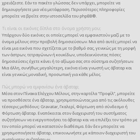
χρειάζεστε. Εάν το πακέτο γλώσσας δεν υπάρχει, μπορείτε να
δημιουργήσετε μια νέα μετάφραση. Περισσότερες πληροφορίες
μπορείτε να βρείτε στην ιστοσελίδα του
phpBB
®.
Τι είναι οι εικόνες δίπλα στο όνομα χρήστη μου;
Υπάρχουν δύο εικόνες οι οποίες μπορεί να εμφανιστούν μαζί με το
όνομα μέλους στην προβολή δημοσιεύσεων. Μια από αυτές μπορεί να
είναι μια εικόνα που σχετίζεται με το βαθμό σας, γενικώς με τη μορφή
των άστρων, τετραγώνων ή κουκίδων, υποδεικνύοντας πόσες
δημοσιεύσεις έχετε κάνει ή το αξίωμα σας στο σύστημα συζητήσεων.
Μια άλλη, συνήθως μεγαλύτερη, εικόνα είναι γνωστή ως άβαταρ και
είναι γενικώς μοναδική, προσωπική για κάθε μέλος.
Πώς μπορώ να εμφανίσω ένα άβαταρ;
Μέσα στον Πίνακα Ελέγχου Μέλους, στην καρτέλα “Προφίλ”, μπορείτε
να προσθέσετε ένα άβαταρ, χρησιμοποιώντας μια από τις ακόλουθες
τέσσερις μεθόδους: Gravatar, Γκαλερί, Φόρτωση από σύνδεσμο ή
Φόρτωση άβαταρ. Εναπόκειται στον διαχειριστή του συστήματος
συζητήσεων να ενεργοποιήσει τα άβαταρ και να επιλέξει τον τρόπο με
τον οποίο μπορεί να καταστούν διαθέσιμα. Εάν δεν μπορείτε να
χρησιμοποιήσετε άβαταρ, επικοινωνήστε με κάποιον διαχειριστή του
συστήματος συζητήσεων.