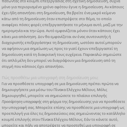
πατώντας στο κουμπί επεξεργασίας στη σχετική δημοσίευση, συχνά
μόνο για περιορισμένο χρόνο αφότου έγινε η δημοσίευση. Αν κάποιος
έχει ήδη απαντήσει στη δημοσίευση, θα βρείτε ένα μικρό κείμενο
κάτω από τη δημοσίευση όταν επιστρέψετε στο θέμα, το οποίο
αναφέρει πόσες φορές επεξεργαστήκατε το μήνυμα αυτό, μαζί με την
ημερομηνία και την ώρα. Αυτό εμφανίζεται μόνον όταν κάποιος έχει
κάνει μια απάντηση. Δεν θα εμφανίζεται αν ένας συντονιστής ή
διαχειριστής επεξεργάστηκε τη δημοσίευση, ωστόσο αυτοί μπορούν
να αφήσουν μια σημείωση ως προς το γιατί έχουν επεξεργαστεί τη
δημοσίευση κατά τη διακριτική τους ευχέρεια. Παρακαλώ σημειώστε
ότι απλά μέλη δεν μπορεί να διαγράψουν μια δημοσίευση από τη
στιγμή που κάποιος έχει απαντήσει.
Πώς προσθέτω μια υπογραφή στη δημοσίευση μου;
Για να προσθέσετε υπογραφή σε μια δημοσίευση πρέπει πρώτα να
δημιουργήσετε μια μέσω του Πίνακα Ελέγχου Μέλους. Μόλις
δημιουργηθεί, μπορείτε να σημειώσετε το πλαίσιο επιλογής
Προσάρτηση υπογραφής
στη φόρμα της δημοσίευσης για να προσθέσετε
την υπογραφή σας. Μπορείτε επίσης να προσθέσετε μια υπογραφή ως
προεπιλογή για όλες τις δημοσιεύσεις σας σημειώνοντας το κατάλληλο
κουμπί επιλογής στον Πίνακα Ελέγχου Μέλους. Εάν το κάνετε αυτό,
μπορείτε και πάλι να αποτρέψετε να προστεθεί μια υπογραφή σε