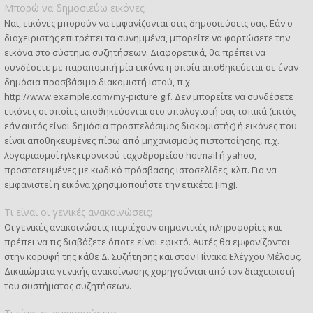
Μπορώ να δημοσιεύω εικόνες;
Ναι, εικόνες μπορούν να εμφανίζονται στις δημοσιεύσεις σας. Εάν ο
διαχειριστής επιτρέπει τα συνημμένα, μπορείτε να φορτώσετε την
εικόνα στο σύστημα συζητήσεων. Διαφορετικά, θα πρέπει να
συνδέσετε με παραπομπή μία εικόνα η οποία αποθηκεύεται σε έναν
δημόσια προσβάσιμο διακομιστή ιστού, π.χ.
http://www.example.com/my-picture.gif. Δεν μπορείτε να συνδέσετε
εικόνες οι οποίες αποθηκεύονται στο υπολογιστή σας τοπικά (εκτός
εάν αυτός είναι δημόσια προσπελάσιμος διακομιστής) ή εικόνες που
είναι αποθηκευμένες πίσω από μηχανισμούς πιστοποίησης, π.χ.
λογαριασμοί ηλεκτρονικού ταχυδρομείου hotmail ή yahoo,
προστατευμένες με κωδικό πρόσβασης ιστοσελίδες, κλπ. Για να
εμφανιστεί η εικόνα χρησιμοποιήστε την ετικέτα [img].
Τι είναι οι γενικές ανακοινώσεις;
Οι γενικές ανακοινώσεις περιέχουν σημαντικές πληροφορίες και
πρέπει να τις διαβάζετε όποτε είναι εφικτό. Αυτές θα εμφανίζονται
στην κορυφή της κάθε Δ. Συζήτησης και στον Πίνακα Ελέγχου Μέλους.
Δικαιώματα γενικής ανακοίνωσης χορηγούνται από τον διαχειριστή
του συστήματος συζητήσεων.