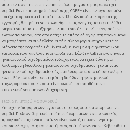
αυτά είναι σωστά, τότε ένα από τα δύο πράγματα μπορεί να έχει
συμβεί. Εάν η υποστήριξη διακήρυξης COPPA είναι ενεργοποιημένη
και έχετε ορίσει ότι είστε κάτω των 13 ετών κατά τη διάρκεια της
εγγραφής, θα πρέπει να ακολουθήσετε τις οδηγίες που έχετε λάβει.
Μερικά συστήματα συζητήσεων απαιτούν όλες οι νέες εγγραφές να
ενεργοποιούνται, είτε από εσάς είτε από τον διαχειριστή προκειμένου
να μπορέσετε να συνδεθείτε. Αυτή η πληροφορία υπήρχε κατά τη
διάρκεια της εγγραφής. Εάν έχετε λάβει ένα μήνυμα ηλεκτρονικού
ταχυδρομείου, ακολουθήστε τις οδηγίες. Εάν δεν λάβετε ένα μήνυμα
ηλεκτρονικού ταχυδρομείου, ενδεχομένως να έχετε δώσει μια
λανθασμένη διεύθυνση ηλεκτρονικού ταχυδρομείου ή το μήνυμα
ηλεκτρονικού ταχυδρομείου, έχει μπλοκαριστεί από κάποιο φίλτρο
spam. Εάν είστε σίγουρος (-η) ότι η διεύθυνση ηλεκτρονικού
ταχυδρομείου που δώσατε είναι σωστή, προσπαθήστε να
επικοινωνήσετε με έναν διαχειριστή.
Γιατί δεν μπορώ να συνδεθώ;
Υπάρχουν διάφοροι λόγοι για τους οποίους αυτό θα μπορούσε να
συμβεί. Πρώτον, βεβαιωθείτε ότι το όνομα μέλους και ο κωδικός
πρόσβασής σας είναι σωστά. Αν είναι σωστά, επικοινωνήστε με
κάποιον διαχειριστή του συστήματος συζητήσεων για να βεβαιωθείτε