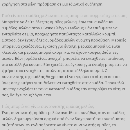
χορήγηση στα μέλη πρόσβαση σε μια ιδιωτική συζήτηση.
Πού είναι οι ομάδες μελών και πώς μπορώ να συμμετάσχω σε μια;
Μπορείτε να δείτε όλες τις ομάδες μελών μέσω του συνδέσμου
“Ομάδες μελών” στον Πίνακα Ελέγχου Μέλους. Εάν επιθυμείτε να
ενταχθείτε σε μια, προχωρήστε πατώντας το κατάλληλο κουμπί.
Ωστόσο, δεν έχουν όλες οι ομάδες μελών ανοιχτή πρόσβαση. Μερικές
μπορεί να χρειάζονται έγκριση για ένταξη, μερικές μπορεί να είναι
κλειστές και μερικές μπορεί ακόμη και να έχουν κρυφές ιδιότητες
μελών. Εάν η ομάδα είναι ανοιχτή, μπορείτε να ενταχθείτε πατώντας
στο κατάλληλο κουμπί. Εάν χρειάζεται έγκριση για ένταξη μπορείτε να
ζητήσετε να ενταχθείτε πατώντας στο κατάλληλο κουμπί. Ο
συντονιστής της ομάδας θα χρειαστεί να εγκρίνει το αίτημα σας και
ίσως σας ρωτήσει γιατί θέλετε να ενταχθείτε στην ομάδα. Παρακαλώ
μην παρενοχλήσετε τον συντονιστή ομάδας εάν απορρίψει το αίτημα
σας, θα έχει τους λόγους του.
Πώς μπορώ να γίνω συντονιστής ομάδας μελών;
Ένας συντονιστής ομάδας μελών ανατίθεται συνήθως όταν οι ομάδες
μελών δημιουργούνται αρχικά από έναν διαχειριστή του συστήματος
συζητήσεων. Αν ενδιαφέρεστε να γίνετε συντονιστής ομάδας, το