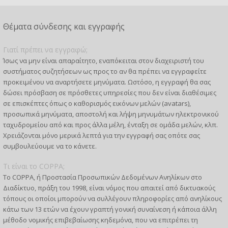
Θέματα σύνδεσης και εγγραφής
Γιατί πρέπει να εγγραφώ;
Ίσως να μην είναι απαραίτητο, εναπόκειται στον διαχειριστή του
συστήματος συζητήσεων ως προς το αν θα πρέπει να εγγραφείτε
προκειμένου να αναρτήσετε μηνύματα. Ωστόσο, η εγγραφή θα σας
δώσει πρόσβαση σε πρόσθετες υπηρεσίες που δεν είναι διαθέσιμες
σε επισκέπτες όπως ο καθορισμός εικόνων μελών (avatars),
προσωπικά μηνύματα, αποστολή και λήψη μηνυμάτων ηλεκτρονικού
ταχυδρομείου από και προς άλλα μέλη, ένταξη σε ομάδα μελών, κλπ.
Χρειάζονται μόνο μερικά λεπτά για την εγγραφή σας οπότε σας
συμβουλεύουμε να το κάνετε.
Τι είναι το COPPA;
Το COPPA, ή Προστασία Προσωπικών Δεδομένων Ανηλίκων στο
Διαδίκτυο, πράξη του 1998, είναι νόμος που απαιτεί από δικτυακούς
τόπους οι οποίοι μπορούν να συλλέγουν πληροφορίες από ανηλίκους
κάτω των 13 ετών να έχουν γραπτή γονική συναίνεση ή κάποια άλλη
μέθοδο νομικής επιβεβαίωσης κηδεμόνα, που να επιτρέπει τη