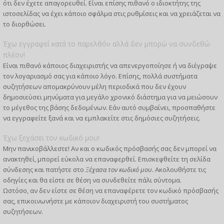
ότι δεν έχετε απαγορευθεί. Είναι επίσης πιθανό ο ιδιοκτήτης της
ιστοσελίδας να έχει κάποιο σφάλμα στις ρυθμίσεις και να χρειάζεται να
το διορθώσει.
Έχω εγγραφεί κατά το παρελθόν αλλά δεν μπορώ να συνδεθώ
πλέον!
Είναι πιθανό κάποιος διαχειριστής να απενεργοποίησε ή να διέγραψε
τον λογαριασμό σας για κάποιο λόγο. Επίσης, πολλά συστήματα
συζητήσεων απομακρύνουν μέλη περιοδικά που δεν έχουν
δημοσιεύσει μηνύματα για μεγάλο χρονικό διάστημα για να μειώσουν
το μέγεθος της βάσης δεδομένων. Εάν αυτό συμβαίνει, προσπαθήστε
να εγγραφείτε ξανά και να εμπλακείτε στις δημόσιες συζητήσεις.
Έχω ξεχάσει τον κωδικό μου!
Μην πανικοβάλλεστε! Αν και ο κωδικός πρόσβασής σας δεν μπορεί να
ανακτηθεί, μπορεί εύκολα να επαναφερθεί. Επισκεφθείτε τη σελίδα
σύνδεσης και πατήστε στο
Ξέχασα τον κωδικό μου
. Ακολουθήστε τις
οδηγίες και θα είστε σε θέση να συνδεθείτε πάλι σύντομα.
Ωστόσο, αν δεν είστε σε θέση να επαναφέρετε τον κωδικό πρόσβασής
σας, επικοινωνήστε με κάποιον διαχειριστή του συστήματος
συζητήσεων.