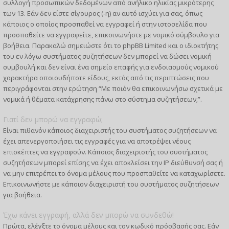
συλλογή προσωπικών δεδομένων από ανήλικο ηλικίας μικρότερης
των 13. Εάν δεν είστε σίγουρος (-η) αν αυτό ισχύει για σας, όπως
κάποιος ο οποίος προσπαθεί να εγγραφεί ή στην ιστοσελίδα που
προσπαθείτε να εγγραφείτε, επικοινωνήστε με νομικό σύμβουλο για
βοήθεια. Παρακαλώ σημειώστε ότι το phpBB Limited και ο ιδιοκτήτης
του εν λόγω συστήματος συζητήσεων δεν μπορεί να δώσει νομική
συμβουλή και δεν είναι ένα σημείο επαφής για ενδοιασμούς νομικού
χαρακτήρα οποιουδήποτε είδους, εκτός από τις περιπτώσεις που
περιγράφονται στην ερώτηση “Με ποιόν θα επικοινωνήσω σχετικά με
νομικά ή θέματα κατάχρησης πάνω στο σύστημα συζητήσεων;”.
Γιατί δεν μπορώ να εγγραφώ;
Είναι πιθανόν κάποιος διαχειριστής του συστήματος συζητήσεων να
έχει απενεργοποιήσει τις εγγραφές για να αποτρέψει νέους
επισκέπτες να εγγραφούν. Κάποιος διαχειριστής του συστήματος
συζητήσεων μπορεί επίσης να έχει αποκλείσει την IP διεύθυνσή σας ή
να μην επιτρέπει το όνομα μέλους που προσπαθείτε να καταχωρίσετε.
Επικοινωνήστε με κάποιον διαχειριστή του συστήματος συζητήσεων
για βοήθεια.
Έχω κάνει εγγραφή, αλλά δεν μπορώ να συνδεθώ!
Πρώτα, ελέγξτε το όνομα μέλους και τον κωδικό πρόσβασής σας. Εάν