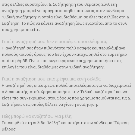
στις σελίδες ευρετηρίου, Δ. Συζήτησης ή του θέματος. Σύνθετη
αναζήτηση μπορεί να πραγματοποιηθεί πατώντας στον σύνδεσμο
“Ειδική αναζήτηση” η οποία είναι διαθέσιμη σε όλες τις σελίδες στη Δ.
Συζήτηση. Το πώς να κάνετε αναζήτηση ίσως εξαρτάται από το στυλ
που χρησιμοποιείτε.
Γιατί η αναζήτησή μου δεν επιστρέφει αποτελέσματα;
Η αναζήτησή σας ήταν πιθανότατα πολύ ασαφής και περιελάμβανε
πολλούς κοινούς όρους που δεν έχουν καταχωρηθεί στο ευρετήριο
από το phpBB. Γίνετε πιο συγκεκριμένοι και χρησιμοποιήσετε τις
επιλογές που είναι διαθέσιμες στην “Ειδική αναζήτηση”.
Γιατί η αναζήτηση μου επιστρέφει μια κενή σελίδα;
Η αναζήτησή σας επέστρεψε πολλά αποτελέσματα για να διαχειριστεί
ο διακομιστής ιστού. Χρησιμοποιήστε την “Ειδική αναζήτηση” και να
είστε πιο συγκεκριμένοι στους όρους που χρησιμοποιούνται και τις Δ.
Συζητήσεις στις οποίες θέλετε να γίνει η αναζήτηση.
Πώς μπορώ να αναζητήσω για μέλη;
Επισκεφθείτε τη σελίδα "Μέλη" και πατήστε στον σύνδεσμο “Εύρεση
μέλους”.