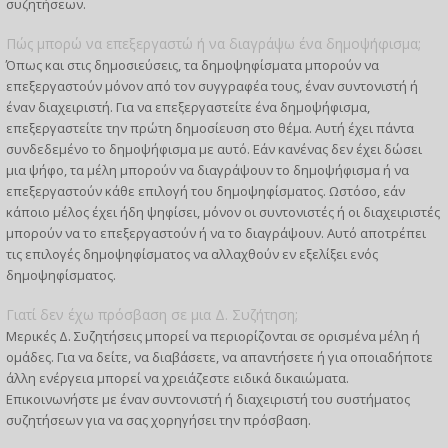
συζητήσεων.
Πώς μπορώ να επεξεργαστώ ή να διαγράψω ένα δημοψήφισμα;
Όπως και στις δημοσιεύσεις, τα δημοψηφίσματα μπορούν να
επεξεργαστούν μόνον από τον συγγραφέα τους, έναν συντονιστή ή
έναν διαχειριστή. Για να επεξεργαστείτε ένα δημοψήφισμα,
επεξεργαστείτε την πρώτη δημοσίευση στο θέμα. Αυτή έχει πάντα
συνδεδεμένο το δημοψήφισμα με αυτό. Εάν κανένας δεν έχει δώσει
μια ψήφο, τα μέλη μπορούν να διαγράψουν το δημοψήφισμα ή να
επεξεργαστούν κάθε επιλογή του δημοψηφίσματος. Ωστόσο, εάν
κάποιο μέλος έχει ήδη ψηφίσει, μόνον οι συντονιστές ή οι διαχειριστές
μπορούν να το επεξεργαστούν ή να το διαγράψουν. Αυτό αποτρέπει
τις επιλογές δημοψηφίσματος να αλλαχθούν εν εξελίξει ενός
δημοψηφίσματος.
Γιατί δεν έχω πρόσβαση σε μια Δ. Συζήτηση;
Μερικές Δ. Συζητήσεις μπορεί να περιορίζονται σε ορισμένα μέλη ή
ομάδες. Για να δείτε, να διαβάσετε, να απαντήσετε ή για οποιαδήποτε
άλλη ενέργεια μπορεί να χρειάζεστε ειδικά δικαιώματα.
Επικοινωνήστε με έναν συντονιστή ή διαχειριστή του συστήματος
συζητήσεων για να σας χορηγήσει την πρόσβαση.